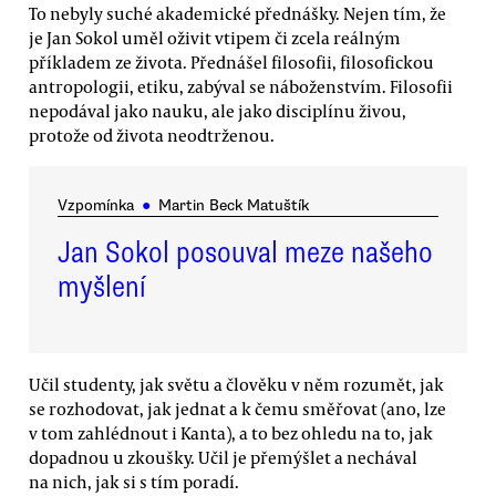
To nebyly suché akademické přednášky. Nejen tím, že
je Jan Sokol uměl oživit vtipem či zcela reálným
příkladem ze života. Přednášel filosofii, filosofickou
antropologii, etiku, zabýval se náboženstvím. Filosofii
nepodával jako nauku, ale jako disciplínu živou,
protože od života neodtrženou.
Vzpomínka
●
Martin Beck Matuštík
Jan Sokol posouval meze našeho
myšlení
Učil studenty, jak světu a člověku v něm rozumět, jak
se rozhodovat, jak jednat a k čemu směřovat (ano, lze
v tom zahlédnout i Kanta), a to bez ohledu na to, jak
dopadnou u zkoušky. Učil je přemýšlet a nechával
na nich, jak si s tím poradí.