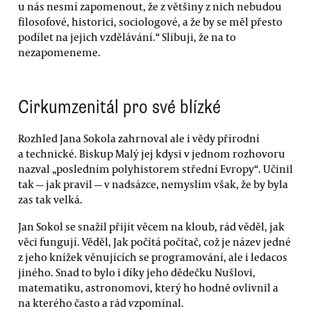
u nás nesmí zapomenout, že z většiny z nich nebudou
filosofové, historici, sociologové, a že by se měl přesto
podílet na jejich vzdělávání.“ Slibuji, že na to
nezapomeneme.
Cirkumzenitál pro své blízké
Rozhled Jana Sokola zahrnoval ale i vědy přírodní
a technické. Biskup Malý jej kdysi v jednom rozhovoru
nazval „posledním polyhistorem střední Evropy“. Učinil
tak — jak pravil — v nadsázce, nemyslím však, že by byla
zas tak velká.
Jan Sokol se snažil přijít věcem na kloub, rád věděl, jak
věci fungují. Věděl, Jak počítá počítač, což je název jedné
z jeho knížek věnujících se programování, ale i ledacos
jiného. Snad to bylo i díky jeho dědečku Nušlovi,
matematiku, astronomovi, který ho hodně ovlivnil a
na kterého často a rád vzpomínal.