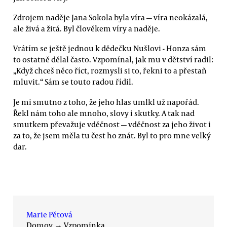
Zdrojem naděje Jana Sokola byla víra — víra neokázalá,
ale živá a žitá. Byl člověkem víry a naděje.
Vrátím se ještě jednou k dědečku Nušlovi - Honza sám
to ostatně dělal často. Vzpomínal, jak mu v dětství radil:
„Když chceš něco říct, rozmysli si to, řekni to a přestaň
mluvit.“ Sám se touto radou řídil.
Je mi smutno z toho, že jeho hlas umlkl už napořád.
Řekl nám toho ale mnoho, slovy i skutky. A tak nad
smutkem převažuje vděčnost — vděčnost za jeho život i
za to, že jsem měla tu čest ho znát. Byl to pro mne velký
dar.
Marie Pětová
Domov
→
Vzpomínka