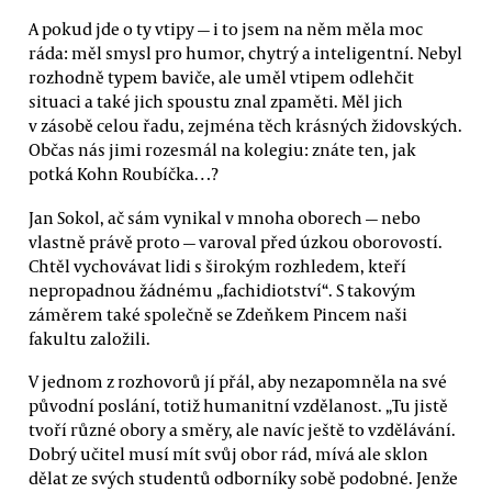
A pokud jde o ty vtipy — i to jsem na něm měla moc
ráda: měl smysl pro humor, chytrý a inteligentní. Nebyl
rozhodně typem baviče, ale uměl vtipem odlehčit
situaci a také jich spoustu znal zpaměti. Měl jich
v zásobě celou řadu, zejména těch krásných židovských.
Občas nás jimi rozesmál na kolegiu: znáte ten, jak
potká Kohn Roubíčka…?
Jan Sokol, ač sám vynikal v mnoha oborech — nebo
vlastně právě proto — varoval před úzkou oborovostí.
Chtěl vychovávat lidi s širokým rozhledem, kteří
nepropadnou žádnému „fachidiotství“. S takovým
záměrem také společně se Zdeňkem Pincem naši
fakultu založili.
V jednom z rozhovorů jí přál, aby nezapomněla na své
původní poslání, totiž humanitní vzdělanost. „Tu jistě
tvoří různé obory a směry, ale navíc ještě to vzdělávání.
Dobrý učitel musí mít svůj obor rád, mívá ale sklon
dělat ze svých studentů odborníky sobě podobné. Jenže