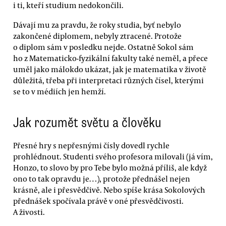
i ti, kteří studium nedokončili.
Dávají mu za pravdu, že roky studia, byť nebylo
zakončené diplomem, nebyly ztracené. Protože
o diplom sám v posledku nejde. Ostatně Sokol sám
ho z Matematicko-fyzikální fakulty také neměl, a přece
uměl jako málokdo ukázat, jak je matematika v životě
důležitá, třeba při interpretaci různých čísel, kterými
se to v médiích jen hemží.
Jak rozumět světu a člověku
Přesné hry s nepřesnými čísly dovedl rychle
prohlédnout. Studenti svého profesora milovali (já vím,
Honzo, to slovo by pro Tebe bylo možná příliš, ale když
ono to tak opravdu je…), protože přednášel nejen
krásně, ale i přesvědčivě. Nebo spíše krása Sokolových
přednášek spočívala právě v oné přesvědčivosti.
A živosti.