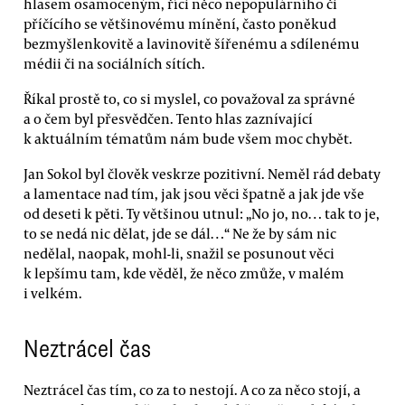
hlasem osamoceným, říci něco nepopulárního či
příčícího se většinovému mínění, často poněkud
bezmyšlenkovitě a lavinovitě šířenému a sdílenému
médii či na sociálních sítích.
Říkal prostě to, co si myslel, co považoval za správné
a o čem byl přesvědčen. Tento hlas zaznívající
k aktuálním tématům nám bude všem moc chybět.
Jan Sokol byl člověk veskrze pozitivní. Neměl rád debaty
a lamentace nad tím, jak jsou věci špatně a jak jde vše
od deseti k pěti. Ty většinou utnul: „No jo, no… tak to je,
to se nedá nic dělat, jde se dál…“ Ne že by sám nic
nedělal, naopak, mohl-li, snažil se posunout věci
k lepšímu tam, kde věděl, že něco zmůže, v malém
i velkém.
Neztrácel čas
Neztrácel čas tím, co za to nestojí. A co za něco stojí, a