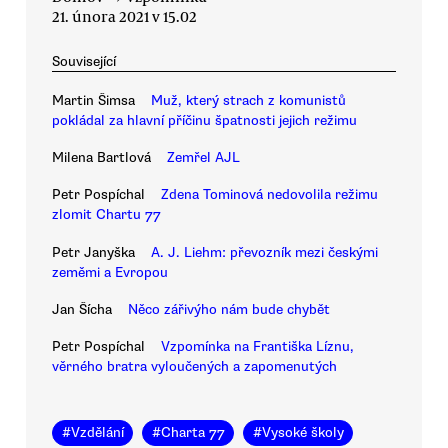
21. února 2021 v 15.02
Související
Martin Šimsa
Muž, který strach z komunistů
pokládal za hlavní příčinu špatnosti jejich režimu
Milena Bartlová
Zemřel AJL
Petr Pospíchal
Zdena Tominová nedovolila režimu
zlomit Chartu 77
Petr Janyška
A. J. Liehm: převozník mezi českými
zeměmi a Evropou
Jan Šícha
Něco zářivýho nám bude chybět
Petr Pospíchal
Vzpomínka na Františka Líznu,
věrného bratra vyloučených a zapomenutých
#
Vzdělání
#
Charta 77
#
Vysoké školy