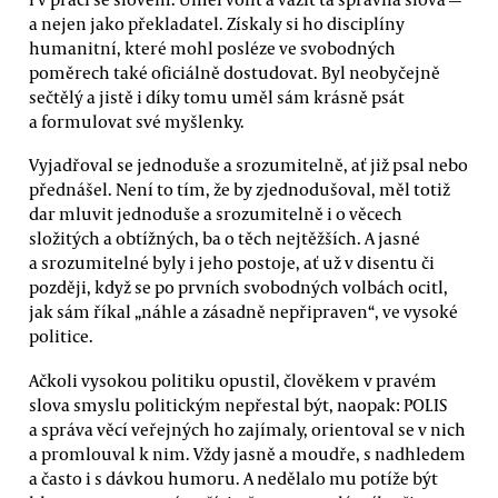
a nejen jako překladatel. Získaly si ho disciplíny
humanitní, které mohl posléze ve svobodných
poměrech také oficiálně dostudovat. Byl neobyčejně
sečtělý a jistě i díky tomu uměl sám krásně psát
a formulovat své myšlenky.
Vyjadřoval se jednoduše a srozumitelně, ať již psal nebo
přednášel. Není to tím, že by zjednodušoval, měl totiž
dar mluvit jednoduše a srozumitelně i o věcech
složitých a obtížných, ba o těch nejtěžších. A jasné
a srozumitelné byly i jeho postoje, ať už v disentu či
později, když se po prvních svobodných volbách ocitl,
jak sám říkal „náhle a zásadně nepřipraven“, ve vysoké
politice.
Ačkoli vysokou politiku opustil, člověkem v pravém
slova smyslu politickým nepřestal být, naopak: POLIS
a správa věcí veřejných ho zajímaly, orientoval se v nich
a promlouval k nim. Vždy jasně a moudře, s nadhledem
a často i s dávkou humoru. A nedělalo mu potíže být