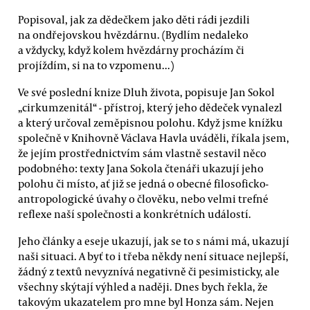
Popisoval, jak za dědečkem jako děti rádi jezdili
na ondřejovskou hvězdárnu. (Bydlím nedaleko
a vždycky, když kolem hvězdárny procházím či
projíždím, si na to vzpomenu...)
Ve své poslední knize Dluh života, popisuje Jan Sokol
„cirkumzenitál“ - přístroj, který jeho dědeček vynalezl
a který určoval zeměpisnou polohu. Když jsme knížku
společně v Knihovně Václava Havla uváděli, říkala jsem,
že jejím prostřednictvím sám vlastně sestavil něco
podobného: texty Jana Sokola čtenáři ukazují jeho
polohu či místo, ať již se jedná o obecné filosoficko-
antropologické úvahy o člověku, nebo velmi trefné
reflexe naší společnosti a konkrétních událostí.
Jeho články a eseje ukazují, jak se to s námi má, ukazují
naši situaci. A byť to i třeba někdy není situace nejlepší,
žádný z textů nevyznívá negativně či pesimisticky, ale
všechny skýtají výhled a naději. Dnes bych řekla, že
takovým ukazatelem pro mne byl Honza sám. Nejen