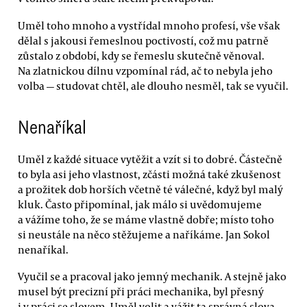
Uměl toho mnoho a vystřídal mnoho profesí, vše však
dělal s jakousi řemeslnou poctivostí, což mu patrně
zůstalo z období, kdy se řemeslu skutečně věnoval.
Na zlatnickou dílnu vzpomínal rád, ač to nebyla jeho
volba — studovat chtěl, ale dlouho nesměl, tak se vyučil.
Nenaříkal
Uměl z každé situace vytěžit a vzít si to dobré. Částečně
to byla asi jeho vlastnost, zčásti možná také zkušenost
a prožitek dob horších včetně té válečné, když byl malý
kluk. Často připomínal, jak málo si uvědomujeme
a vážíme toho, že se máme vlastně dobře; místo toho
si neustále na něco stěžujeme a naříkáme. Jan Sokol
nenaříkal.
Vyučil se a pracoval jako jemný mechanik. A stejně jako
musel být precizní při práci mechanika, byl přesný
i v práci se slovem. Uměl volit a vážit ta správná slova —