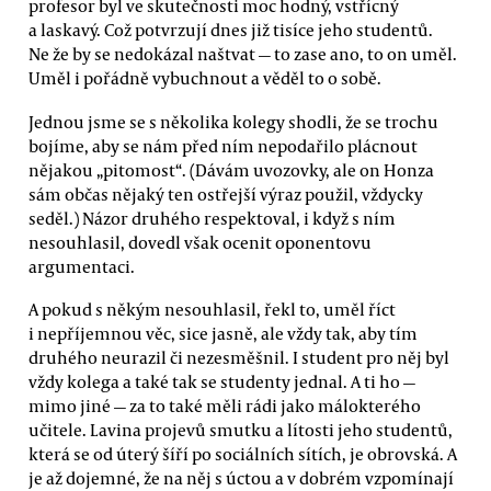
profesor byl ve skutečnosti moc hodný, vstřícný
a laskavý. Což potvrzují dnes již tisíce jeho studentů.
Ne že by se nedokázal naštvat — to zase ano, to on uměl.
Uměl i pořádně vybuchnout a věděl to o sobě.
Jednou jsme se s několika kolegy shodli, že se trochu
bojíme, aby se nám před ním nepodařilo plácnout
nějakou „pitomost“. (Dávám uvozovky, ale on Honza
sám občas nějaký ten ostřejší výraz použil, vždycky
seděl.) Názor druhého respektoval, i když s ním
nesouhlasil, dovedl však ocenit oponentovu
argumentaci.
A pokud s někým nesouhlasil, řekl to, uměl říct
i nepříjemnou věc, sice jasně, ale vždy tak, aby tím
druhého neurazil či nezesměšnil. I student pro něj byl
vždy kolega a také tak se studenty jednal. A ti ho —
mimo jiné — za to také měli rádi jako málokterého
učitele. Lavina projevů smutku a lítosti jeho studentů,
která se od úterý šíří po sociálních sítích, je obrovská. A
je až dojemné, že na něj s úctou a v dobrém vzpomínají