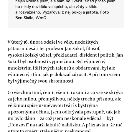
nejen krásně psát, ale sám ho i vážit. Snad proto jsem
ho nikdy neviděla ve spěchu, ale vždy v klidu
a rozvážného. Vyzařoval z něj pokoj a jistota. Foto
Ben Skála, WmC
V úterý 16. února odešel ve věku nedožitých
pětaosmdesáti let profesor Jan Sokol, filosof,
vysokoškolský učitel, překladatel, disident i politik. Jan
Sokol byl osobností výjimečnou. Byl výjimečný
množstvím i šíří svých talentů a obdarování, byl ale
výjimečný i tím, jak je dokázal zúročit. A při tom všem
byl výjimečný svou skromností.
Co všechno umí, čemu všemu rozumí a co vše se skrývá
za jeho milou, přemýšlivou, někdy trochu přísnou, ale
většinou spíše usměvavou tváří s bystrýma
a pozornýma očima, jsem odkrývala postupně, tak jak
mi bylo dáno — za což jsem neskonale vděčná — být
„Honzovi“ na naší fakultě nablízku. A přiznávám, že mě
v tomto směru stále něčím překvapoval.