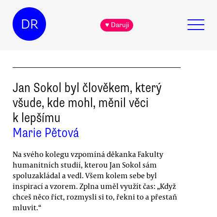
DR
♥ Daruji
Jan Sokol byl člověkem, který
všude, kde mohl, měnil věci
k lepšímu
Marie Pětová
Na svého kolegu vzpomíná děkanka Fakulty
humanitních studií, kterou Jan Sokol sám
spoluzakládal a vedl. Všem kolem sebe byl
inspirací a vzorem. Zplna uměl využít čas: „Když
chceš něco říct, rozmysli si to, řekni to a přestaň
mluvit.“