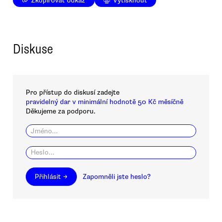
Zkopírovat odkaz
Vytisknout
Diskuse
Pro přístup do diskusí zadejte
pravidelný dar v minimální hodnotě 50 Kč měsíčně
Děkujeme za podporu.
Přihlásit →
Zapomněli jste heslo?