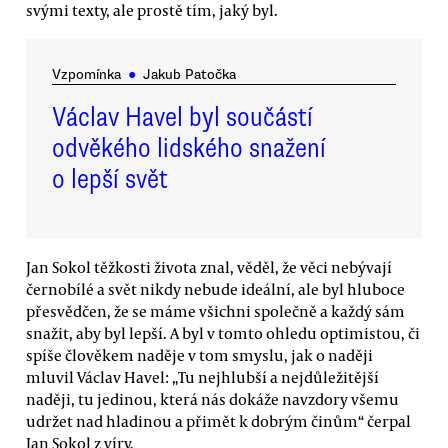
svými texty, ale prostě tím, jaký byl.
Vzpomínka
●
Jakub Patočka
Václav Havel byl součástí
odvěkého lidského snažení
o lepší svět
Jan Sokol těžkosti života znal, věděl, že věci nebývají
černobílé a svět nikdy nebude ideální, ale byl hluboce
přesvědčen, že se máme všichni společně a každý sám
snažit, aby byl lepší. A byl v tomto ohledu optimistou, či
spíše člověkem naděje v tom smyslu, jak o naději
mluvil Václav Havel: „Tu nejhlubší a nejdůležitější
naději, tu jedinou, která nás dokáže navzdory všemu
udržet nad hladinou a přimět k dobrým činům“ čerpal
Jan Sokol z víry.