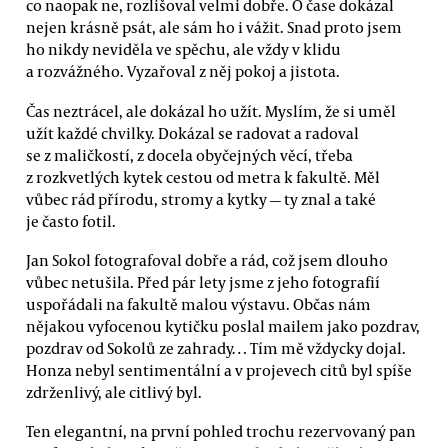
co naopak ne, rozlišoval velmi dobře. O čase dokázal
nejen krásně psát, ale sám ho i vážit. Snad proto jsem
ho nikdy neviděla ve spěchu, ale vždy v klidu
a rozvážného. Vyzařoval z něj pokoj a jistota.
Čas neztrácel, ale dokázal ho užít. Myslím, že si uměl
užít každé chvilky. Dokázal se radovat a radoval
se z maličkostí, z docela obyčejných věcí, třeba
z rozkvetlých kytek cestou od metra k fakultě. Měl
vůbec rád přírodu, stromy a kytky — ty znal a také
je často fotil.
Jan Sokol fotografoval dobře a rád, což jsem dlouho
vůbec netušila. Před pár lety jsme z jeho fotografií
uspořádali na fakultě malou výstavu. Občas nám
nějakou vyfocenou kytičku poslal mailem jako pozdrav,
pozdrav od Sokolů ze zahrady… Tím mě vždycky dojal.
Honza nebyl sentimentální a v projevech citů byl spíše
zdrženlivý, ale citlivý byl.
Ten elegantní, na první pohled trochu rezervovaný pan