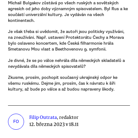
Michail Bulgakov zůstává po všech ruských a sovětských
agresích od jeho doby významným spisovatelem. Byl Rus a ke
součástí univerzální kultury. Je vydáván na všech
kontinentech.
Je však třeba si uvědomit, že autoři jsou politicky využíváni,
na zneužíváni. Např. ustavení Protektorátu Čechy a Morava
bylo oslaveno koncertem, kde Česká filharmonie hrála
Smetanovu Mou vlast a Beethovenovu 9. symfonii.
Je divné, že se po válce nehrála díla německých skladatelů a
nevydávala díla německých spisovatelů?
Zkusme, prosím, pochopit současný ukrajinský odpor ke
všemu ruskému. Dejme jim, prosím, čas k návratu k šíři
kultury, až bude po válce a až budou napraveny škody.
Filip Outrata
, redaktor
FO
12. března 2023 v 18.11