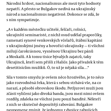
Národní hrdost, nacionalismus ale mezi tyto hodnoty
nepatří. A přesto se Bulgakov nedívá na ukrajinský
národ a nacionalismus negativně. Dokonce se zdá, že
s ním sympatizuje.
„A v každém městečku učitelé, felčaři, rolníci,
ukrajinští seminaristé, z nichž osud udělal praporčíky,
ramenatí synové venkovských včelařů, štábní kapitáni
s ukrajinskými jmény a hovořící ukrajinsky — ti všichni
milují čarokrásnou, vysněnou Ukrajinu bez pánů
a Moskalů. A k tomu tisíce bývalých zajatců, taky
Ukrajinců, kteří sem přišli z Haliče. Jako přívažek k těm
desetitisícům mužiků. Ó, to už je nějaká síla…“
Síla v tomto smyslu je ovšem něco hrozivého, je to něco
jako rozvodněná řeka, která s sebou strhává vše, na co
narazí, a působí obrovskou škodu. Petljurovi muži jsou
zčásti vylíčeni jako divoká banda, jsou mezi nimi ovšem
rozdíly, zdaleka ne všichni jsou pouzí bandité. Někteří
z nich se skutečně dopouštějí rabování. Bulgakov
neopomene zmínit, že jednomu z dvojice rabujících