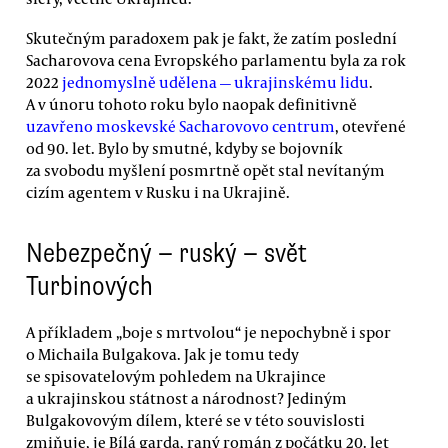
Skutečným paradoxem pak je fakt, že zatím poslední
Sacharovova cena Evropského parlamentu byla za rok
2022
jednomyslně udělena — ukrajinskému lidu
.
A v únoru tohoto roku bylo naopak definitivně
uzavřeno moskevské Sacharovovo centrum
, otevřené
od 90. let. Bylo by smutné, kdyby se bojovník
za svobodu myšlení posmrtně opět stal nevítaným
cizím agentem v Rusku i na Ukrajině.
Nebezpečný — ruský — svět
Turbinových
A příkladem „boje s mrtvolou“ je nepochybně i spor
o Michaila Bulgakova. Jak je tomu tedy
se spisovatelovým pohledem na Ukrajince
a ukrajinskou státnost a národnost? Jediným
Bulgakovovým dílem, které se v této souvislosti
zmiňuje, je Bílá garda, raný román z počátku 20. let