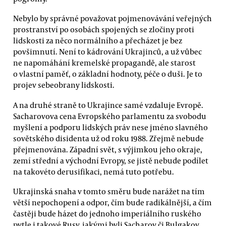
Nebylo by správné považovat pojmenovávání veřejných
prostranství po osobách spojených se zločiny proti
lidskosti za něco normálního a přecházet je bez
povšimnutí. Není to kádrování Ukrajinců, a už vůbec
ne napomáhání kremelské propagandě, ale starost
o vlastní paměť, o základní hodnoty, péče o duši. Je to
projev sebeobrany lidskosti.
A na druhé straně to Ukrajince samé vzdaluje Evropě.
Sacharovova cena Evropského parlamentu za svobodu
myšlení a podporu lidských práv nese jméno slavného
sovětského disidenta už od roku 1988. Zřejmě nebude
přejmenována. Západní svět, s výjimkou jeho okraje,
zemí střední a východní Evropy, se jistě nebude podílet
na takovéto derusifikaci, nemá tuto potřebu.
Ukrajinská snaha v tomto směru bude narážet na tím
větší nepochopení a odpor, čím bude radikálnější, a čím
častěji bude házet do jednoho imperiálního ruského
pytle i takové Rusy, jakými byli Sacharov či Bulgakov.