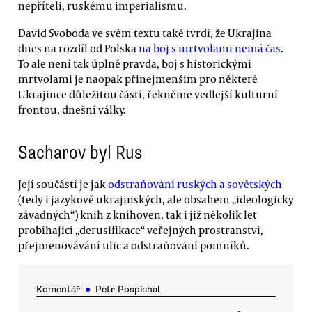
nepříteli, ruskému imperialismu.
David Svoboda ve svém textu také tvrdí, že Ukrajina
dnes na rozdíl od Polska
na boj s mrtvolami nemá čas
.
To ale není tak úplně pravda, boj s historickými
mrtvolami je naopak přinejmenším pro některé
Ukrajince důležitou částí, řekněme vedlejší kulturní
frontou, dnešní války.
Sacharov byl Rus
Její součástí je jak
odstraňování ruských a sovětských
(tedy i jazykově ukrajinských, ale obsahem „ideologicky
závadných“) knih z knihoven, tak i již několik let
probíhající „derusifikace“ veřejných prostranství,
přejmenovávání ulic a odstraňování pomníků.
Komentář
●
Petr Pospíchal