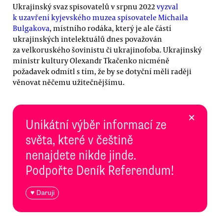
Ukrajinský svaz spisovatelů v srpnu 2022
vyzval
k uzavření kyjevského muzea spisovatele Michaila
Bulgakova
, místního rodáka, který je ale částí
ukrajinských intelektuálů dnes považován
za velkoruského šovinistu či ukrajinofoba. Ukrajinský
ministr kultury Olexandr Tkačenko nicméně
požadavek odmítl s tím, že by se dotyční měli raději
věnovat něčemu užitečnějšímu.
×
Unikátní výběr informací ze
světa, které v češtině
nenajdete nikde jinde.
Podpořte Deník Referendum!
♥ Daruji