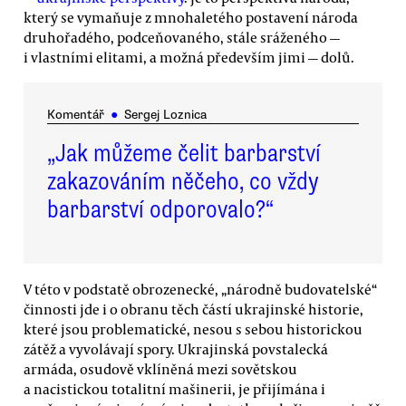
který se vymaňuje z mnohaletého postavení národa
druhořadého, podceňovaného, stále sráženého —
i vlastními elitami, a možná především jimi — dolů.
Komentář
●
Sergej Loznica
„Jak můžeme čelit barbarství
zakazováním něčeho, co vždy
barbarství odporovalo?“
V této v podstatě obrozenecké, „národně budovatelské“
činnosti jde i o obranu těch částí ukrajinské historie,
které jsou problematické, nesou s sebou historickou
zátěž a vyvolávají spory. Ukrajinská povstalecká
armáda, osudově vklíněná mezi sovětskou
a nacistickou totalitní mašinerii, je přijímána i