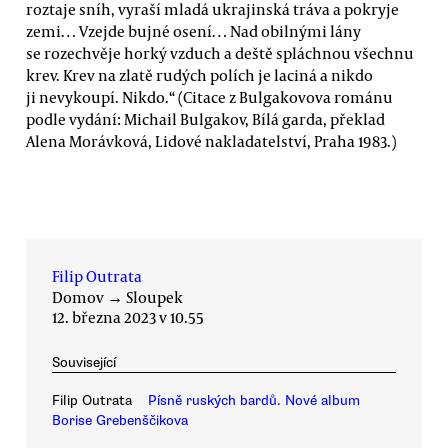
roztaje sníh, vyraší mladá ukrajinská tráva a pokryje
zemi… Vzejde bujné osení… Nad obilnými lány
se rozechvěje horký vzduch a deště spláchnou všechnu
krev. Krev na zlatě rudých polích je laciná a nikdo
ji nevykoupí. Nikdo.“ (Citace z Bulgakovova románu
podle vydání: Michail Bulgakov, Bílá garda, překlad
Alena Morávková, Lidové nakladatelství, Praha 1983.)
Filip Outrata
Domov
→
Sloupek
12. března 2023 v 10.55
Související
Filip Outrata
Písně ruských bardů. Nové album
Borise Grebenščikova