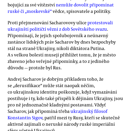
bojující za své vítězství
nemůže dovolit připomínat
ruské či „moskevské“
vědce, spisovatele a politiky.
Proti přejmenování Sacharovovy ulice
protestovali
ukrajinští političtí vězni z dob Sovětského svazu
.
Připomínají, že jejich spolubojovník a neúnavný
zastánce lidských práv Sacharov by dnes bezpochyby
stál na straně Ukrajiny, nikoli diktátora Putina.
A s velkou bolestí musejí přihlížet tomu, že je město
zbaveno jeho veřejné připomínky, a to z jediného
důvodu — protože byl Rus.
Andrej Sacharov je dobrým příkladem toho, že
se „derusifikace“ může stát naopak něčím,
co ukrajinskou identitu poškozuje, když vymazávání
postihuje i ty, kdo také přispěli k dějinám Ukrajiny, jsou
pro ně jednoznačně kladnými postavami. Vždyť
Sacharov, jak připomíná třeba
ukrajinský filosof
Konstantin Sigov
, patřil mezi ty Rusy, kteří se skutečně
aktivně zajímali o neruské národy ruské imperiální
sféry, včetně Ukrajinců.