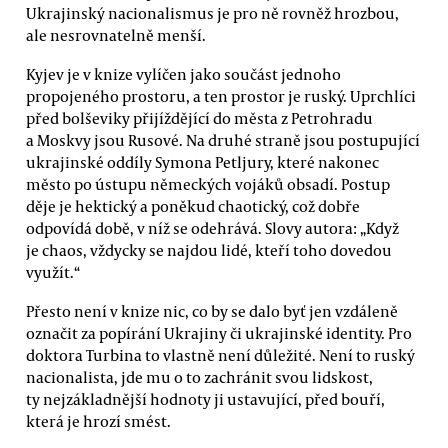
Ukrajinský nacionalismus je pro ně rovněž hrozbou,
ale nesrovnatelně menší.
Kyjev je v knize vylíčen jako součást jednoho
propojeného prostoru, a ten prostor je ruský. Uprchlíci
před bolševiky přijíždějící do města z Petrohradu
a Moskvy jsou Rusové. Na druhé straně jsou postupující
ukrajinské oddíly Symona Petljury, které nakonec
město po ústupu německých vojáků obsadí. Postup
děje je hektický a poněkud chaotický, což dobře
odpovídá době, v níž se odehrává. Slovy autora: „Když
je chaos, vždycky se najdou lidé, kteří toho dovedou
využít.“
Přesto není v knize nic, co by se dalo byť jen vzdáleně
označit za popírání Ukrajiny či ukrajinské identity. Pro
doktora Turbina to vlastně není důležité. Není to ruský
nacionalista, jde mu o to zachránit svou lidskost,
ty nejzákladnější hodnoty ji ustavující, před bouří,
která je hrozí smést.