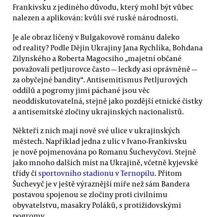
Frankivsku z jediného důvodu, který mohl být vůbec
nalezen a aplikován: kvůli své ruské národnosti.
Je ale obraz líčený v Bulgakovově románu daleko
od reality? Podle Dějin Ukrajiny Jana Rychlíka, Bohdana
Zilynského a Roberta Magocsiho „majetní občané
považovali petljurovce často — leckdy asi oprávněně —
za obyčejné bandity“. Antisemitismus Petljurových
oddílů a pogromy jimi páchané jsou věc
neoddiskutovatelná, stejně jako pozdější etnické čistky
a antisemitské zločiny ukrajinských nacionalistů.
Někteří z nich mají nově své ulice v ukrajinských
městech. Například jedna z ulic v Ivano-Frankivsku
je nově pojmenována po Romanu Šuchevyčovi. Stejně
jako mnoho dalších míst na Ukrajině, včetně kyjevské
třídy či
sportovního stadionu v Ternopilu
. Přitom
Šuchevyč je v ještě výraznější míře než sám Bandera
postavou spojenou se zločiny proti civilnímu
obyvatelstvu, masakry Poláků, s protižidovskými
pogromy.