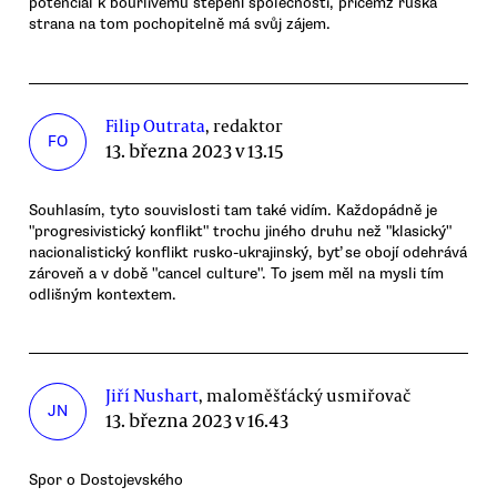
potenciál k bouřlivému štěpení společnosti, přičemž ruská
strana na tom pochopitelně má svůj zájem.
Filip Outrata
, redaktor
FO
13. března 2023 v 13.15
Souhlasím, tyto souvislosti tam také vidím. Každopádně je
"progresivistický konflikt" trochu jiného druhu než "klasický"
nacionalistický konflikt rusko-ukrajinský, byť se obojí odehrává
zároveň a v době "cancel culture". To jsem měl na mysli tím
odlišným kontextem.
Jiří Nushart
, maloměšťácký usmiřovač
JN
13. března 2023 v 16.43
Spor o Dostojevského