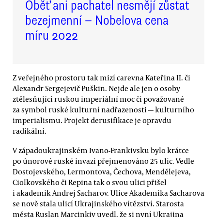
Oběť ani pachatel nesmějí zůstat
bezejmenní — Nobelova cena
míru 2022
Z veřejného prostoru tak mizí carevna Kateřina II. či
Alexandr Sergejevič Puškin. Nejde ale jen o osoby
ztělesňující ruskou imperiální moc či považované
za symbol ruské kulturní nadřazenosti — kulturního
imperialismu. Projekt derusifikace je opravdu
radikální.
V západoukrajinském Ivano-Frankivsku bylo krátce
po únorové ruské invazi přejmenováno 25 ulic. Vedle
Dostojevského, Lermontova, Čechova, Mendělejeva,
Ciolkovského či Repina tak o svou ulici přišel
i akademik Andrej Sacharov. Ulice Akademika Sacharova
se nově stala ulicí Ukrajinského vítězství. Starosta
města Ruslan Marcinkiv uvedl, že si nyní Ukrajina