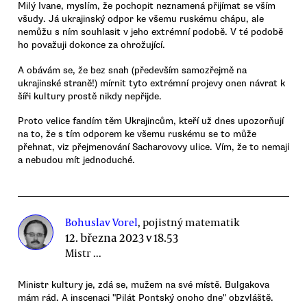
Milý Ivane, myslím, že pochopit neznamená přijímat se vším
všudy. Já ukrajinský odpor ke všemu ruskému chápu, ale
nemůžu s ním souhlasit v jeho extrémní podobě. V té podobě
ho považuji dokonce za ohrožující.
A obávám se, že bez snah (především samozřejmě na
ukrajinské straně!) mírnit tyto extrémní projevy onen návrat k
šíři kultury prostě nikdy nepřijde.
Proto velice fandím těm Ukrajincům, kteří už dnes upozorňují
na to, že s tím odporem ke všemu ruskému se to může
přehnat, viz přejmenování Sacharovovy ulice. Vím, že to nemají
a nebudou mít jednoduché.
Bohuslav Vorel
, pojistný matematik
12. března 2023 v 18.53
Mistr ...
Ministr kultury je, zdá se, mužem na své místě. Bulgakova
mám rád. A inscenaci "Pilát Pontský onoho dne" obzvláště.