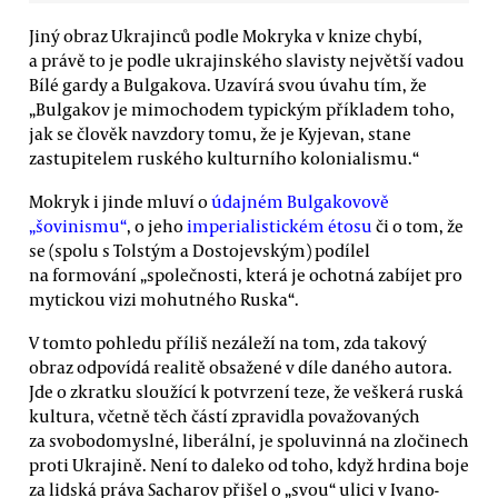
Jiný obraz Ukrajinců podle Mokryka v knize chybí,
a právě to je podle ukrajinského slavisty největší vadou
Bílé gardy a Bulgakova. Uzavírá svou úvahu tím, že
„Bulgakov je mimochodem typickým příkladem toho,
jak se člověk navzdory tomu, že je Kyjevan, stane
zastupitelem ruského kulturního kolonialismu.“
Mokryk i jinde mluví o
údajném Bulgakovově
„šovinismu“
, o jeho
imperialistickém étosu
či o tom, že
se (spolu s Tolstým a Dostojevským) podílel
na formování „společnosti, která je ochotná zabíjet pro
mytickou vizi mohutného Ruska“.
V tomto pohledu příliš nezáleží na tom, zda takový
obraz odpovídá realitě obsažené v díle daného autora.
Jde o zkratku sloužící k potvrzení teze, že veškerá ruská
kultura, včetně těch částí zpravidla považovaných
za svobodomyslné, liberální, je spoluvinná na zločinech
proti Ukrajině. Není to daleko od toho, když hrdina boje
za lidská práva Sacharov přišel o „svou“ ulici v Ivano-