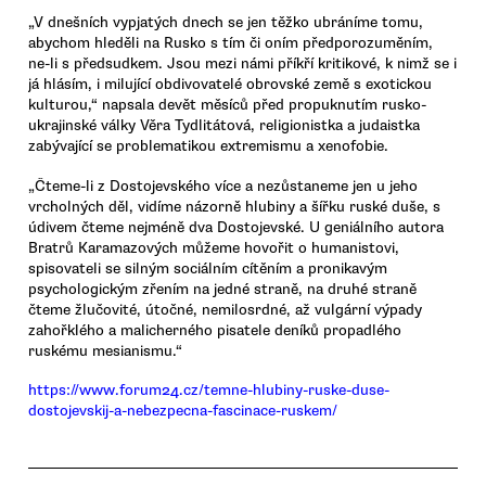
„V dnešních vypjatých dnech se jen těžko ubráníme tomu,
abychom hleděli na Rusko s tím či oním předporozuměním,
ne-li s předsudkem. Jsou mezi námi příkří kritikové, k nimž se i
já hlásím, i milující obdivovatelé obrovské země s exotickou
kulturou,“ napsala devět měsíců před propuknutím rusko-
ukrajinské války Věra Tydlitátová, religionistka a judaistka
zabývající se problematikou extremismu a xenofobie.
„Čteme-li z Dostojevského více a nezůstaneme jen u jeho
vrcholných děl, vidíme názorně hlubiny a šířku ruské duše, s
údivem čteme nejméně dva Dostojevské. U geniálního autora
Bratrů Karamazových můžeme hovořit o humanistovi,
spisovateli se silným sociálním cítěním a pronikavým
psychologickým zřením na jedné straně, na druhé straně
čteme žlučovité, útočné, nemilosrdné, až vulgární výpady
zahořklého a malicherného pisatele deníků propadlého
ruskému mesianismu.“
https://www.forum24.cz/temne-hlubiny-ruske-duse-
dostojevskij-a-nebezpecna-fascinace-ruskem/