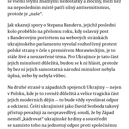
se všemi svými známými nedostatky a zločiny, mezi něž
na neposledním místě patří silný antisemitismus,
protože je „naše“.
Jak ukazují spory o Stepana Banderu, jejichž poslední
kolo proběhlo na přelomu roku, kdy oslavný post
s Banderovým portrétem na webových stránkách
ukrajinského parlamentu vyvolal rozhořčený protest
polské strany v čele s premiérem Morawieckým, je to
stále živé a neuzavřené téma. Pro Ukrajince je tato část
jejich minulosti důležitá, budou se k ní hlásit, protože
by bez ní jejich samostatná národní minulost nebyla
úplná, nebo by nebyla vůbec.
Na druhé straně u západních spojenců Ukrajiny — nejen
v Polsku, kde je to rovněž důležitá a velice tragická část
jejich moderních dějin — to bude vždy vyvolávat odpor
a odcizení. Čeští ukrajinisté jako David Svoboda takový
přístup považují za nespravedlivý, soudí, že by Západ
neměl „kádrovat“ ukrajinské hrdiny a soustředit
se namísto toho na jednotný odpor proti společnému