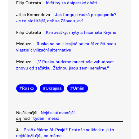
Filip Outrata
Květiny za dniperské oběti
Jitka Komendová
Jak funguje ruská propaganda?
Je to složitější, než se Západu jeví
Filip Outrata
Křižovatky, mýty a traumata Krymu
Meduza
Rusko se na Ukrajině pokouší zničit svou
vlastní civilizační alternativu
Meduza
„V Rusku budeme muset vše vybudovat
znovu od začátku. Žádnou jinou zemi nemáme.“
#
Rusko
#
Ukrajina
#
Umění
Nejčtenější
Nejdiskutovanější
24 hod
týden
měsíc
1.
Proč děláme AltPrajd? Protože solidarita je to
nejdůležitější, co máme