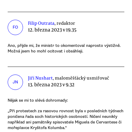
Filip Outrata
, redaktor
FO
12. března 2023 v 19.35
Ano, přijde mi, že ministr to okomentoval naprosto výstižně.
Možná jsem ho mohl ocitovat i obsáhleji.
Jiří Nushart
, maloměšťácký usmiřovač
JN
13. března 2023 v 9.32
Nějak se mi to slévá dohromady:
„Při protestech za rasovou rovnost byla v posledních týdnech
poničena řada soch historických osobností. Ničení neunikly
například ani památníky spisovatele Miguela de Cervantese či
mořeplavce Kryštofa Kolumba.“