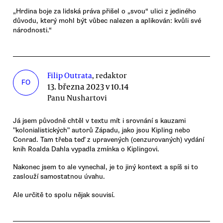
„Hrdina boje za lidská práva přišel o „svou“ ulici z jediného
důvodu, který mohl být vůbec nalezen a aplikován: kvůli své
národnosti.“
Filip Outrata
, redaktor
FO
13. března 2023 v 10.14
Panu Nushartovi
Já jsem původně chtěl v textu mít i srovnání s kauzami
"kolonialistických" autorů Západu, jako jsou Kipling nebo
Conrad. Tam třeba teď z upravených (cenzurovaných) vydání
knih Roalda Dahla vypadla zmínka o Kiplingovi.
Nakonec jsem to ale vynechal, je to jiný kontext a spíš si to
zaslouží samostatnou úvahu.
Ale určitě to spolu nějak souvisí.