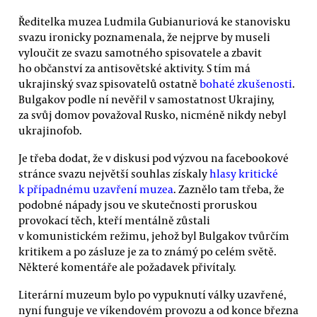
Ředitelka muzea Ludmila Gubianuriová ke stanovisku
svazu ironicky poznamenala, že nejprve by museli
vyloučit ze svazu samotného spisovatele a zbavit
ho občanství za antisovětské aktivity. S tím má
ukrajinský svaz spisovatelů ostatně
bohaté zkušenosti
.
Bulgakov podle ní nevěřil v samostatnost Ukrajiny,
za svůj domov považoval Rusko, nicméně nikdy nebyl
ukrajinofob.
Je třeba dodat, že v diskusi pod výzvou na facebookové
stránce svazu největší souhlas získaly
hlasy kritické
k případnému uzavření muzea
. Zaznělo tam třeba, že
podobné nápady jsou ve skutečnosti proruskou
provokací těch, kteří mentálně zůstali
v komunistickém režimu, jehož byl Bulgakov tvůrčím
kritikem a po zásluze je za to známý po celém světě.
Některé komentáře ale požadavek přivítaly.
Literární muzeum bylo po vypuknutí války uzavřené,
nyní funguje ve víkendovém provozu a od konce března