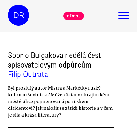
DR
♥ Daruji
Spor o Bulgakova nedělá čest
spisovatelovým odpůrcům
Filip Outrata
Byl proslulý autor Mistra a Markétky ruský
kulturní šovinista? Může zůstat v ukrajinském
městě ulice pojmenovaná po ruském
disidentovi? Jak naložit se zátěží historie a v čem
je síla a krása literatury?