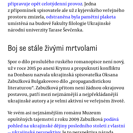
připravuje opět celotýdenní provoz
. Jedna
z připomínek spisovatele ale už z kyjevského veřejného
prostoru zmizela,
odstraněna byla pamětní plaketa
umístěná na budově Fakulty filologie Ukrajinské
národní univerzity Tarase Ševčenka.
Boj se stále živými mrtvolami
Spor o dílo proslulého ruského romanopisce není nový,
už v roce 2015 po anexi Krymu a propuknutí konfliktu
na Donbasu nazvala ukrajinská spisovatelka Oksana
Zabužková Bulgakovovo dílo „propagandistickou
literaturou“. Zabužková přitom není žádnou okrajovou
postavou, patří mezi nejznámější a nejpřekládanější
ukrajinské autory a je velmi aktivní ve veřejném životě.
Ve svém asi nejznámějším románu Muzeum
opuštěných tajemství z roku 2009 Zabužková
podává
pohled na ukrajinské dějiny posledního století z vlastní
— ukrajinské perspektivy
. Je to perspektiva národa,