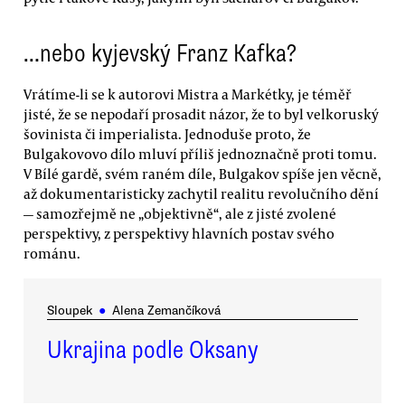
…nebo kyjevský Franz Kafka?
Vrátíme-li se k autorovi Mistra a Markétky, je téměř
jisté, že se nepodaří prosadit názor, že to byl velkoruský
šovinista či imperialista. Jednoduše proto, že
Bulgakovovo dílo mluví příliš jednoznačně proti tomu.
V Bílé gardě, svém raném díle, Bulgakov spíše jen věcně,
až dokumentaristicky zachytil realitu revolučního dění
— samozřejmě ne „objektivně“, ale z jisté zvolené
perspektivy, z perspektivy hlavních postav svého
románu.
Sloupek
●
Alena Zemančíková
Ukrajina podle Oksany