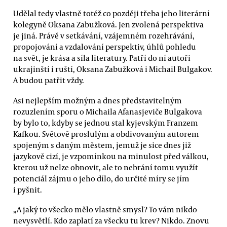
Udělal tedy vlastně totéž co později třeba jeho literární
kolegyně Oksana Zabužková. Jen zvolená perspektiva
je jiná. Právě v setkávání, vzájemném rozehrávání,
propojování a vzdalování perspektiv, úhlů pohledu
na svět, je krása a síla literatury. Patří do ní autoři
ukrajinští i ruští, Oksana Zabužková i Michail Bulgakov.
A budou patřit vždy.
Asi nejlepším možným a dnes představitelným
rozuzlením sporu o Michaila Afanasjeviče Bulgakova
by bylo to, kdyby se jednou stal kyjevským Franzem
Kafkou. Světově proslulým a obdivovaným autorem
spojeným s daným městem, jemuž je sice dnes již
jazykově cizí, je vzpomínkou na minulost před válkou,
kterou už nelze obnovit, ale to nebrání tomu využít
potenciál zájmu o jeho dílo, do určité míry se jím
i pyšnit.
„A jaký to všecko mělo vlastně smysl? To vám nikdo
nevysvětlí. Kdo zaplatí za všecku tu krev? Nikdo. Znovu