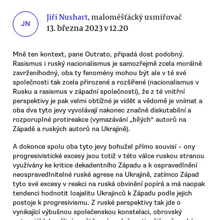
Jiří Nushart
, maloměšťácký usmiřovač
JN
13. března 2023 v 12.20
Mně ten kontext, pane Outrato, připadá dost podobný.
Rasismus i ruský nacionalismus je samozřejmě zcela morálně
zavrženíhodný, oba ty fenomény mohou být ale v té své
společnosti tak zcela přirozené a rozšířené (nacionalismus v
Rusku a rasismus v západní společnosti), že z té vnitřní
perspektivy je pak velmi obtížné je vidět a vědomě je vnímat a
oba dva tyto jevy vyvolávají nakonec značně diskutabilní a
rozporuplné protireakce (vymazávání „bílých“ autorů na
Západě a ruských autorů na Ukrajině).
A dokonce spolu oba tyto jevy bohužel přímo souvisí – ony
progresivistické excesy jsou totiž v této válce ruskou stranou
využívány ke kritice dekadentního Západu a k ospravedlnění
neospravedlnitelné ruské agrese na Ukrajině, zatímco Západ
tyto své excesy v reakci na ruská obvinění popírá a má naopak
tendenci hodnotit loajalitu Ukrajinců k Západu podle jejich
postoje k progresivismu. Z ruské perspektivy tak jde o
vynikající výbušnou společenskou konstelaci, obrovský