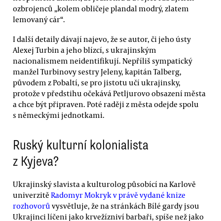
ozbrojenců „kolem obličeje plandal modrý, zlatem
lemovaný cár“.
I další detaily dávají najevo, že se autor, či jeho ústy
Alexej Turbin a jeho blízcí, s ukrajinským
nacionalismem neidentifikují. Nepříliš sympatický
manžel Turbinovy sestry Jeleny, kapitán Talberg,
původem z Pobaltí, se pro jistotu učí ukrajinsky,
protože v předstihu očekává Petljurovo obsazení města
a chce být připraven. Poté raději z města odejde spolu
s německými jednotkami.
Ruský kulturní kolonialista
z Kyjeva?
Ukrajinský slavista a kulturolog působící na Karlově
univerzitě
Radomyr Mokryk v právě vydané knize
rozhovorů
vysvětluje, že na stránkách Bílé gardy jsou
Ukrajinci líčeni jako krvežízniví barbaři, spíše než jako