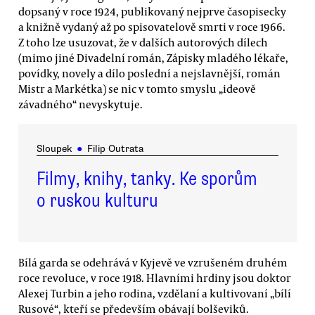
dopsaný v roce 1924, publikovaný nejprve časopisecky
a knižně vydaný až po spisovatelově smrti v roce 1966.
Z toho lze usuzovat, že v dalších autorových dílech
(mimo jiné Divadelní román, Zápisky mladého lékaře,
povídky, novely a dílo poslední a nejslavnější, román
Mistr a Markétka) se nic v tomto smyslu „ideově
závadného“ nevyskytuje.
Sloupek
●
Filip Outrata
Filmy, knihy, tanky. Ke sporům
o ruskou kulturu
Bílá garda se odehrává v Kyjevě ve vzrušeném druhém
roce revoluce, v roce 1918. Hlavními hrdiny jsou doktor
Alexej Turbin a jeho rodina, vzdělaní a kultivovaní „bílí
Rusové“, kteří se především obávají bolševiků.