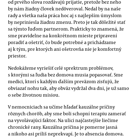
od prvého slova rozdávajú prijatie, pretože bez neho
by nám žiadny človek nedôveroval. Nedal by na naše
rady a všetka naša práca hoc aj s najlepším úmyslom
by nepriniesla žiadnu zmenu. Preto je tak dôležité stať
sa týmto ľuďom partnerom. Prakticky to znamená, že
sme pravidelne na konkrétnom mieste pripravení
poradiť a ošetriť, čo bude potrebné a prichádzame
aj k tým, pre ktorých ani ošetrovňa nie je komfortný
priestor.
Nedokážeme vyriešiť celé sprektrum problémov,
s ktorými sa ľudia bez domova musia popasovať. Sme
medici, ktorí s každým ďalším preväzom zisťujú, že
obviazať nohu tak, aby obväz vydržal dva dni, je už samo
o sebe životnou misiou.
V nemocniciach sa učíme hľadať kauzálne príčiny
rôznych chorôb, aby sme boli schopní terapiu zamerať
na vyvolávajúci faktor. Na ulici najčastejšie liečime
chronické rany. Kauzálna príčina je pomerne jasná
a nikoho asi príliš neprekvapí. Je to absencia domova.