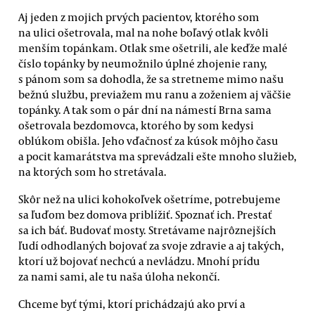
Aj jeden z mojich prvých pacientov, ktorého som
na ulici ošetrovala, mal na nohe boľavý otlak kvôli
menším topánkam. Otlak sme ošetrili, ale keďže malé
číslo topánky by neumožnilo úplné zhojenie rany,
s pánom som sa dohodla, že sa stretneme mimo našu
bežnú službu, previažem mu ranu a zoženiem aj väčšie
topánky. A tak som o pár dní na námestí Brna sama
ošetrovala bezdomovca, ktorého by som kedysi
oblúkom obišla. Jeho vďačnosť za kúsok môjho času
a pocit kamarátstva ma sprevádzali ešte mnoho služieb,
na ktorých som ho stretávala.
Skôr než na ulici kohokoľvek ošetríme, potrebujeme
sa ľuďom bez domova priblížiť. Spoznať ich. Prestať
sa ich báť. Budovať mosty. Stretávame najrôznejších
ľudí odhodlaných bojovať za svoje zdravie a aj takých,
ktorí už bojovať nechcú a nevládzu. Mnohí prídu
za nami sami, ale tu naša úloha nekončí.
Chceme byť tými, ktorí prichádzajú ako prví a