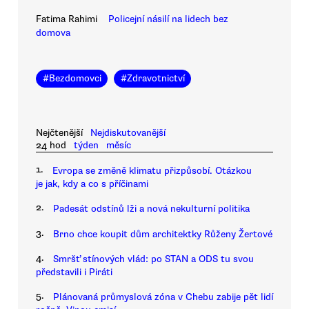
Fatima Rahimi
Policejní násilí na lidech bez
domova
#
Bezdomovci
#
Zdravotnictví
Nejčtenější
Nejdiskutovanější
24 hod
týden
měsíc
1.
Evropa se změně klimatu přizpůsobí. Otázkou
je jak, kdy a co s příčinami
2.
Padesát odstínů lži a nová nekulturní politika
3.
Brno chce koupit dům architektky Růženy Žertové
4.
Smršť stínových vlád: po STAN a ODS tu svou
představili i Piráti
5.
Plánovaná průmyslová zóna v Chebu zabije pět lidí