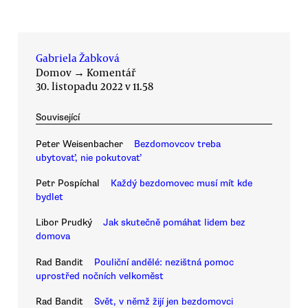
Gabriela Žabková
Domov
→
Komentář
30. listopadu 2022 v 11.58
Související
Peter Weisenbacher
Bezdomovcov treba
ubytovať, nie pokutovať
Petr Pospíchal
Každý bezdomovec musí mít kde
bydlet
Libor Prudký
Jak skutečně pomáhat lidem bez
domova
Rad Bandit
Pouliční andělé: nezištná pomoc
uprostřed nočních velkoměst
Rad Bandit
Svět, v němž žijí jen bezdomovci