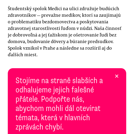
Študentský spolok Medici na ulici združuje budúcich
zdravotníkov — prevažne medikov, ktorí sa zaujímajú
o problematiku bezdomovectva a poskytovania
zdravotnej starostlivosti ľuďom v núdzi. Naša činnosť
je dobrovoľná a jej ťažiskom je ošetrovanie ľudí bez
domova, budovanie dôvery a búranie predsudkov.
Spolok vznikol v Prahe a následne sa rozšíril aj do
ďalších miest.
×
Stojíme na straně slabších a
odhalujeme jejich falešné
přátele. Podpořte nás,
abychom mohli dál otevírat
témata, která v hlavních
zprávách chybí.