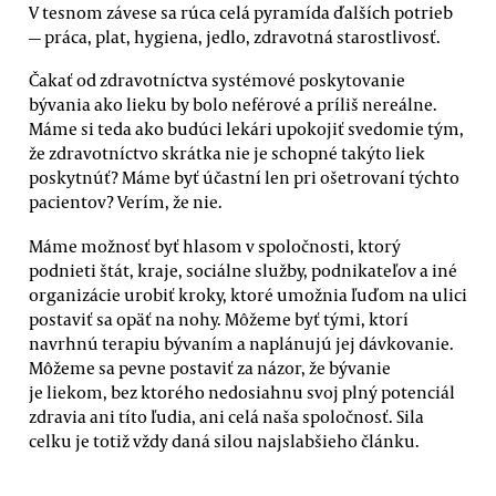
V tesnom závese sa rúca celá pyramída ďalších potrieb
— práca, plat, hygiena, jedlo, zdravotná starostlivosť.
Čakať od zdravotníctva systémové poskytovanie
bývania ako lieku by bolo neférové a príliš nereálne.
Máme si teda ako budúci lekári upokojiť svedomie tým,
že zdravotníctvo skrátka nie je schopné takýto liek
poskytnúť? Máme byť účastní len pri ošetrovaní týchto
pacientov? Verím, že nie.
Máme možnosť byť hlasom v spoločnosti, ktorý
podnieti štát, kraje, sociálne služby, podnikateľov a iné
organizácie urobiť kroky, ktoré umožnia ľuďom na ulici
postaviť sa opäť na nohy. Môžeme byť tými, ktorí
navrhnú terapiu bývaním a naplánujú jej dávkovanie.
Môžeme sa pevne postaviť za názor, že bývanie
je liekom, bez ktorého nedosiahnu svoj plný potenciál
zdravia ani títo ľudia, ani celá naša spoločnosť. Sila
celku je totiž vždy daná silou najslabšieho článku.