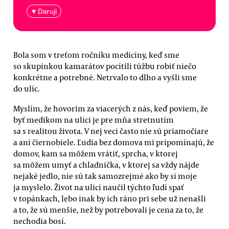
♥ Daruji
Bola som v treťom ročníku medicíny, keď sme
so skupinkou kamarátov pocítili túžbu robiť niečo
konkrétne a potrebné. Netrvalo to dlho a vyšli sme
do ulíc.
Myslím, že hovorím za viacerých z nás, keď poviem, že
byť medikom na ulici je pre mňa stretnutím
sa s realitou života. V nej veci často nie sú priamočiare
a ani čiernobiele. Ľudia bez domova mi pripomínajú, že
domov, kam sa môžem vrátiť, sprcha, v ktorej
sa môžem umyť a chladnička, v ktorej sa vždy nájde
nejaké jedlo, nie sú tak samozrejmé ako by si moje
ja myslelo. Život na ulici naučil týchto ľudí spať
v topánkach, lebo inak by ich ráno pri sebe už nenašli
a to, že sú menšie, než by potrebovali je cena za to, že
nechodia bosí.