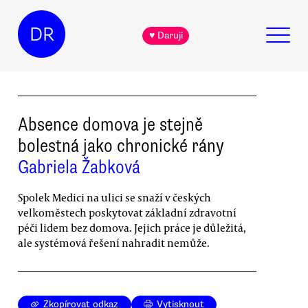
DR
♥ Daruji
Absence domova je stejně
bolestná jako chronické rány
Gabriela Žabková
Spolek Medici na ulici se snaží v českých
velkoměstech poskytovat základní zdravotní
péči lidem bez domova. Jejich práce je důležitá,
ale systémová řešení nahradit nemůže.
Zkopírovat odkaz
Vytisknout