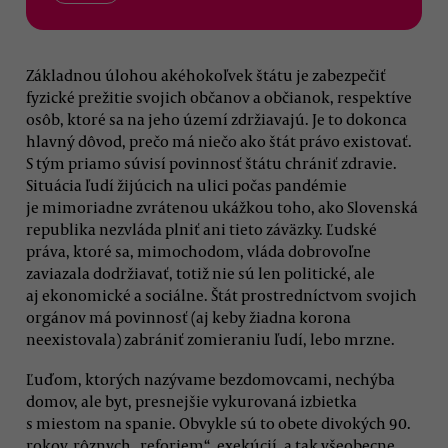
Základnou úlohou akéhokoľvek štátu je zabezpečiť
fyzické prežitie svojich občanov a občianok, respektíve
osôb, ktoré sa na jeho území zdržiavajú. Je to dokonca
hlavný dôvod, prečo má niečo ako štát právo existovať.
S tým priamo súvisí povinnosť štátu chrániť zdravie.
Situácia ľudí žijúcich na ulici počas pandémie
je mimoriadne zvrátenou ukážkou toho, ako Slovenská
republika nezvláda plniť ani tieto záväzky. Ľudské
práva, ktoré sa, mimochodom, vláda dobrovoľne
zaviazala dodržiavať, totiž nie sú len politické, ale
aj ekonomické a sociálne. Štát prostredníctvom svojich
orgánov má povinnosť (aj keby žiadna korona
neexistovala) zabrániť zomieraniu ľudí, lebo mrzne.
Ľuďom, ktorých nazývame bezdomovcami, nechýba
domov, ale byt, presnejšie vykurovaná izbietka
s miestom na spanie. Obvykle sú to obete divokých 90.
rokov, rôznych „reforiem“, exekúcií, a tak všeobecne