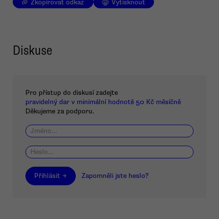
Zkopírovat odkaz
Vytisknout
Diskuse
Pro přístup do diskusí zadejte
pravidelný dar v minimální hodnotě 50 Kč měsíčně
Děkujeme za podporu.
Přihlásit →
Zapomněli jste heslo?