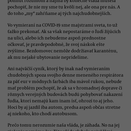
pohnúť rozumom a najmä by konečne vláda musela
pochopiť, že nie my sme tu kvôli nej, ale ona pre nás. A
do toho „my“ zahŕňame aj tých najchudobnejších.
Vo vymieraní na COVID-19 sme majstrami sveta, to už
ťažko prekonať. Ak sa však nepostaráme o ľudí žijúcich
na ulici, alebo ich nebudeme aspoň prednostne
očkovať, je pravdepodobné, že svoj náskok ešte
zvýšime. Bezdomovec nemôže dodržiavať karanténu,
ak mu nejaké ubytovanie nepridelíme.
Ani najväčší cynik, ktorý by inak nad vymieraním
chudobných spoza svojho denne meneného respirátora
za päť eur v módnych farbách iba mávol rukou, nebude
mať problém pochopiť, že ak sa v hromadnej doprave či
rôznych verejných budovách budú pohybovať nakazení
ľudia, ktorí nemajú kam inam ísť, ohrozí to aj jeho.
Hoci by aj jazdil iba autom, predsa aspoň občas stretne
aj niekoho, kto chodí autobusom.
Prečo tomu nerozumie naša vláda, je záhada. No na jej