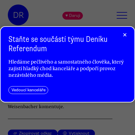
DR
♥ Daruji
×
Staňte se součástí týmu Deníku
Referendum
Bezdomovcov treba ubytovať, nie
Hledáme pečlivého a samostatného člověka, který
pokutovať
zajistí hladký chod kanceláře a podpoří provoz
Peter Weisenbacher
nezávislého média.
Na Slovensku se objevily případy pokutování
Vedoucí kanceláře
bezdomovců za to, že porušují pandemická
omezení a nezůstávají doma. Peter
Weisenbacher komentuje.
Zkopírovat odkaz
Vytisknout