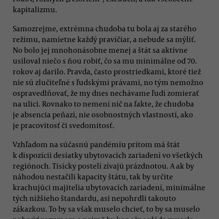
kapitalizmu.
Samozrejme, extrémna chudoba tu bola aj za starého
režimu, namietne každý pravičiar, a nebude sa mýliť.
No bolo jej mnohonásobne menej a štát sa aktívne
usiloval niečo s ňou robiť, čo sa mu minimálne od 70.
rokov aj darilo. Pravda, často prostriedkami, ktoré tiež
nie sú zlučiteľné s ľudskými právami, no tým nemožno
ospravedlňovať, že my dnes nechávame ľudí zomierať
na ulici. Rovnako to nemení nič na fakte, že chudoba
je absencia peňazí, nie osobnostných vlastností, ako
je pracovitosť či svedomitosť.
Vzhľadom na súčasnú pandémiu pritom má štát
k dispozícii desiatky ubytovacích zariadení vo všetkých
regiónoch. Tisícky postelí zívajú prázdnotou. A ak by
náhodou nestačili kapacity štátu, tak by určite
krachujúci majitelia ubytovacích zariadení, minimálne
tých nižšieho štandardu, asi nepohrdli takouto
zákazkou. To by sa však muselo chcieť, to by sa muselo