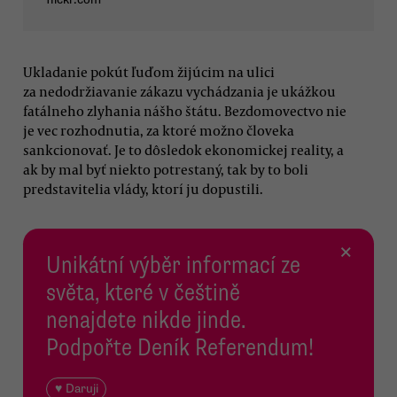
Ukladanie pokút ľuďom žijúcim na ulici
za nedodržiavanie zákazu vychádzania je ukážkou
fatálneho zlyhania nášho štátu. Bezdomovectvo nie
je vec rozhodnutia, za ktoré možno človeka
sankcionovať. Je to dôsledok ekonomickej reality, a
ak by mal byť niekto potrestaný, tak by to boli
predstavitelia vlády, ktorí ju dopustili.
×
Unikátní výběr informací ze
světa, které v češtině
nenajdete nikde jinde.
Podpořte Deník Referendum!
♥ Daruji