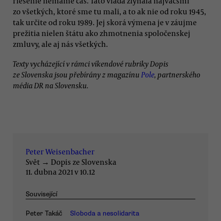
riešenie nemáme čas. Táto vláda zlyhala najväčšmi
zo všetkých, ktoré sme tu mali, a to ak nie od roku 1945,
tak určite od roku 1989. Jej skorá výmena je v záujme
prežitia nielen štátu ako zhmotnenia spoločenskej
zmluvy, ale aj nás všetkých.
Texty vycházející v rámci víkendové rubriky Dopis
ze Slovenska jsou přebírány z magazínu
Pole
, partnerského
média DR na Slovensku.
Peter Weisenbacher
Svět
→
Dopis ze Slovenska
11. dubna 2021 v 10.12
Související
Peter Takáč
Sloboda a nesolidarita