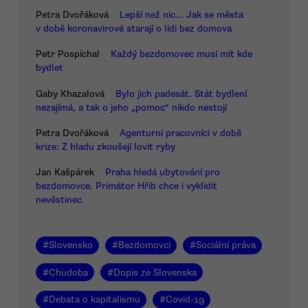
Petra Dvořáková
Lepší než nic... Jak se města
v době koronavirové starají o lidi bez domova
Petr Pospíchal
Každý bezdomovec musí mít kde
bydlet
Gaby Khazalová
Bylo jich padesát. Stát bydlení
nezajímá, a tak o jeho „pomoc“ nikdo nestojí
Petra Dvořáková
Agenturní pracovníci v době
krize: Z hladu zkoušejí lovit ryby
Jan Kašpárek
Praha hledá ubytování pro
bezdomovce. Primátor Hřib chce i vyklidit
nevěstinec
#
Slovensko
#
Bezdomovci
#
Sociální práva
#
Chudoba
#
Dopis ze Slovenska
#
Debata o kapitalismu
#
Covid-19