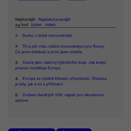
Nejčtenější
Nejdiskutovanější
24 hod
týden
měsíc
1.
Sucho v době motoristické
2.
Tři a půl roku vládní zmocněnkyní pro Romy:
Co jsme dokázali a proč jsem odešla
3.
Ceuta jako nástroj hybridního boje. Jak krajní
pravice rozděluje Evropu
4.
Evropa se změně klimatu přizpůsobí. Otázkou
je kdy, jak a co s příčinami
5.
Zrušení devátých tříd: nápad pro okurkovou
sezónu