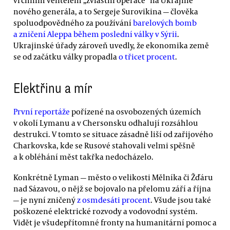
vrchním velitelem „zvláštní operace“ na Ukrajině
nového generála, a to Sergeje Surovikina — člověka
spoluodpovědného za používání
barelových bomb
a zničení Aleppa během poslední války v Sýrii
.
Ukrajinské úřady zároveň uvedly, že ekonomika země
se od začátku války propadla
o třicet procent
.
Elektřinu a mír
První reportáže
pořízené na osvobozených územích
v okolí Lymanu a v Chersonsku odhalují rozsáhlou
destrukci. V tomto se situace zásadně liší od zařijového
Charkovska, kde se Rusové stahovali velmi spěšně
a k obléhání měst takřka nedocházelo.
Konkrétně Lyman — město o velikosti Mělníka či Žďáru
nad Sázavou, o nějž se bojovalo na přelomu září a října
— je nyní zničený
z osmdesáti procent
. Všude jsou také
poškozené elektrické rozvody a vodovodní systém.
Vidět je všudepřítomné fronty na humanitární pomoc a