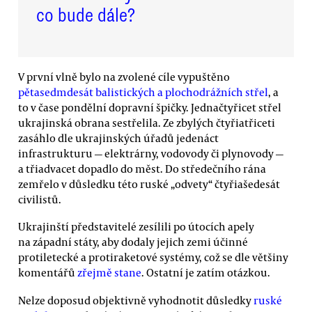
co bude dále?
V první vlně bylo na zvolené cíle vypuštěno
pětasedmdesát balistických a plochodrážních střel
, a
to v čase pondělní dopravní špičky. Jednačtyřicet střel
ukrajinská obrana sestřelila. Ze zbylých čtyřiatřiceti
zasáhlo dle ukrajinských úřadů jedenáct
infrastrukturu — elektrárny, vodovody či plynovody —
a třiadvacet dopadlo do měst. Do středečního rána
zemřelo v důsledku této ruské „odvety“ čtyřiašedesát
civilistů.
Ukrajinští představitelé zesílili po útocích apely
na západní státy, aby dodaly jejich zemi účinné
protiletecké a protiraketové systémy, což se dle většiny
komentářů
zřejmě stane
. Ostatní je zatím otázkou.
Nelze doposud objektivně vyhodnotit důsledky
ruské