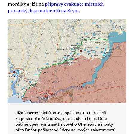
morálky a již i na
přípravy evakuace místních
proruských prominentů na Krym
.
Jižní chersonská fronta a opět postup ukrajinců
za poslední měsíc (stávající vs. zelená linie). Dole
patrné opevnění třísettisícového Chersonu a mosty
přes Dněpr poškozené údery salvových raketomentů.