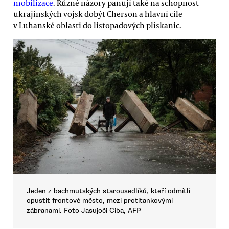
mobilizace
. Různé názory panují také na schopnost
ukrajinských vojsk dobýt Cherson a hlavní cíle
v Luhanské oblasti do listopadových plískanic.
Jeden z bachmutských starousedlíků, kteří odmítli
opustit frontové město, mezi protitankovými
zábranami. Foto Jasujoči Čiba, AFP