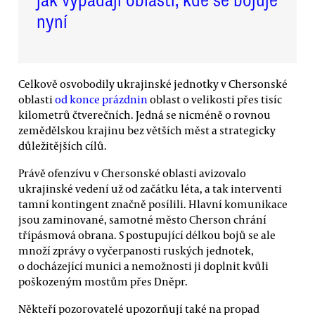
nyní
Celkově osvobodily ukrajinské jednotky v Chersonské
oblasti
od konce prázdnin
oblast o velikosti přes tisíc
kilometrů čtverečních. Jedná se nicméně o rovnou
zemědělskou krajinu bez větších měst a strategicky
důležitějších cílů.
Právě ofenzívu v Chersonské oblasti avizovalo
ukrajinské vedení už od začátku léta, a tak interventi
tamní kontingent značně posílili. Hlavní komunikace
jsou zaminované, samotné město Cherson chrání
třípásmová obrana. S postupující délkou bojů se ale
množí zprávy o vyčerpanosti ruských jednotek,
o docházející munici a nemožnosti ji doplnit kvůli
poškozeným mostům přes Dněpr.
Někteří pozorovatelé upozorňují také na propad