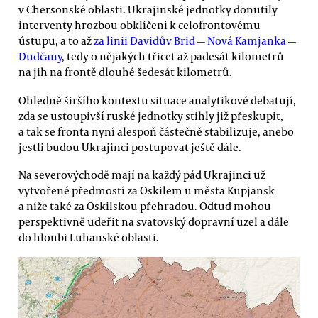
v Chersonské oblasti. Ukrajinské jednotky donutily
interventy hrozbou obklíčení k celofrontovému
ústupu, a to až
za linii Davidův Brid — Nová Kamjanka —
Dudčany
, tedy o nějakých třicet až padesát kilometrů
na jih na frontě dlouhé šedesát kilometrů.
Ohledně širšího kontextu situace analytikové debatují,
zda se ustoupivší ruské jednotky stihly již přeskupit,
a tak se fronta nyní alespoň částečně stabilizuje, anebo
jestli budou Ukrajinci postupovat ještě dále.
Na severovýchodě mají na každý pád Ukrajinci už
vytvořené předmostí za Oskilem u města Kupjansk
a níže také za Oskilskou přehradou. Odtud mohou
perspektivně udeřit na svatovský dopravní uzel a dále
do hloubi Luhanské oblasti.