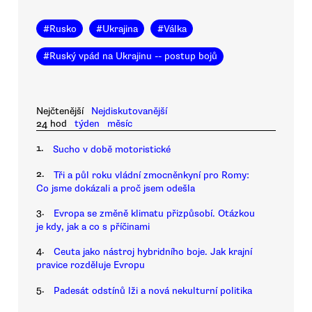
#
Rusko
#
Ukrajina
#
Válka
#
Ruský vpád na Ukrajinu -- postup bojů
Nejčtenější
Nejdiskutovanější
24 hod
týden
měsíc
1.
Sucho v době motoristické
2.
Tři a půl roku vládní zmocněnkyní pro Romy:
Co jsme dokázali a proč jsem odešla
3.
Evropa se změně klimatu přizpůsobí. Otázkou
je kdy, jak a co s příčinami
4.
Ceuta jako nástroj hybridního boje. Jak krajní
pravice rozděluje Evropu
5.
Padesát odstínů lži a nová nekulturní politika