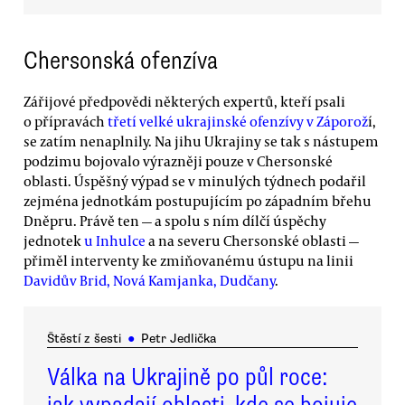
Chersonská ofenzíva
Zářijové předpovědi některých expertů, kteří psali
o přípravách
třetí velké ukrajinské ofenzívy v Záporož
í,
se zatím nenaplnily. Na jihu Ukrajiny se tak s nástupem
podzimu bojovalo výrazněji pouze v Chersonské
oblasti. Úspěšný výpad se v minulých týdnech podařil
zejména jednotkám postupujícím po západním břehu
Dněpru. Právě ten — a spolu s ním dílčí úspěchy
jednotek
u Inhulce
a na severu Chersonské oblasti —
přiměl interventy ke zmiňovanému ústupu na linii
Davidův Brid, Nová Kamjanka, Dudčany
.
Štěstí z šesti
●
Petr Jedlička
Válka na Ukrajině po půl roce:
jak vypadají oblasti, kde se bojuje