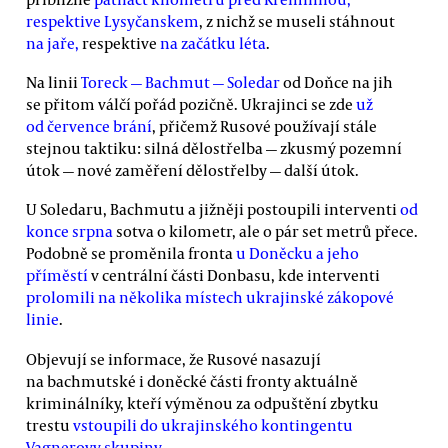
respektive Lysyčanskem
, z nichž se museli stáhnout
na jaře,
respektive
na začátku léta
.
Na linii
Toreck — Bachmut — Soledar
od Doňce na jih
se přitom válčí pořád pozičně. Ukrajinci se zde
už
od července brání
, přičemž Rusové používají stále
stejnou taktiku: silná dělostřelba — zkusmý pozemní
útok — nové zaměření dělostřelby — další útok.
U Soledaru, Bachmutu a jižněji postoupili interventi
od
konce srpna
sotva o kilometr, ale o pár set metrů přece.
Podobně se proměnila fronta
u Doněcku a jeho
příměstí
v centrální části Donbasu, kde interventi
prolomili na několika místech ukrajinské zákopové
linie
.
Objevují se informace, že Rusové nasazují
na bachmutské i doněcké části fronty aktuálně
kriminálníky, kteří výměnou za odpuštění zbytku
trestu
vstoupili do ukrajinského kontingentu
Vagnerovy skupiny
.