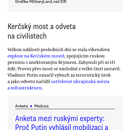
Grafika MilitaryLand.net/DR
Kerčský most a odveta
na civilistech
Velkou událostí posledních dní se stala víkendová
exploze na Kerčském mostě
, spojujícím ruskou
pevninu s anektovaným Krymem. Zahynuli při ní tři
lidé. Provoz přes most se následně z velké části zastavil.
Vladimir Putin označil výbuch za teroristický útok
a jako odvetu nařídil
ostřelovat ukrajinská města
a infrastrukturu
.
Anketa
●
Meduza
Anketa mezi ruskými experty:
Proč Putin vyhlásil mobilizaci a