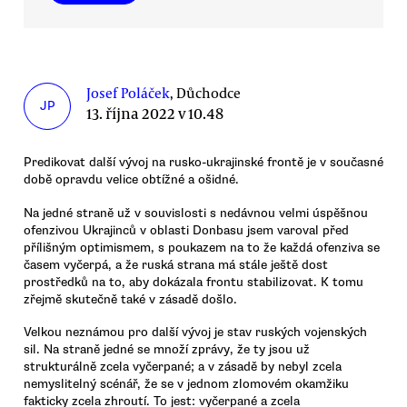
Josef Poláček
, Důchodce
JP
13. října 2022 v 10.48
Predikovat další vývoj na rusko-ukrajinské frontě je v současné
době opravdu velice obtížné a ošidné.
Na jedné straně už v souvislosti s nedávnou velmi úspěšnou
ofenzivou Ukrajinců v oblasti Donbasu jsem varoval před
přílišným optimismem, s poukazem na to že každá ofenziva se
časem vyčerpá, a že ruská strana má stále ještě dost
prostředků na to, aby dokázala frontu stabilizovat. K tomu
zřejmě skutečně také v zásadě došlo.
Velkou neznámou pro další vývoj je stav ruských vojenských
sil. Na straně jedné se množí zprávy, že ty jsou už
strukturálně zcela vyčerpané; a v zásadě by nebyl zcela
nemyslitelný scénář, že se v jednom zlomovém okamžiku
fakticky zcela zhroutí. To jest: vyčerpané a zcela