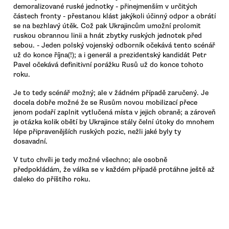
demoralizované ruské jednotky - přinejmenším v určitých
částech fronty - přestanou klást jakýkoli účinný odpor a obrátí
se na bezhlavý útěk. Což pak Ukrajincům umožní prolomit
ruskou obrannou linii a hnát zbytky ruských jednotek před
sebou. - Jeden polský vojenský odborník očekává tento scénář
už do konce října(!); a i generál a prezidentský kandidát Petr
Pavel očekává definitivní porážku Rusů už do konce tohoto
roku.
Je to tedy scénář možný; ale v žádném případě zaručený. Je
docela dobře možné že se Rusům novou mobilizací přece
jenom podaří zaplnit vytlučená místa v jejich obraně; a zároveň
je otázka kolik obětí by Ukrajince stály čelní útoky do mnohem
lépe připravenějších ruských pozic, nežli jaké byly ty
dosavadní.
V tuto chvíli je tedy možné všechno; ale osobně
předpokládám, že válka se v každém případě protáhne ještě až
daleko do příštího roku.