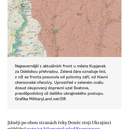
Nejsevernější z aktuálních front u města Kupjansk
za Oskilskou přehradou. Zelená čára označuje linii,
z níž se fronta posunula od poloviny září, od hlavní
chersonské ofenzívy. Uprostřed v zeleném oválu
dosud okupovaný dopravní uzel Svatove,
pravděpodobný cíl dalšího ukrajinského postupu.
Grafika MilitaryLand.net/DR
Jižněji po obou stranách řeky Doněc stojí Ukrajinci
přibližně
patnáct kilometrů před Kreminnou,