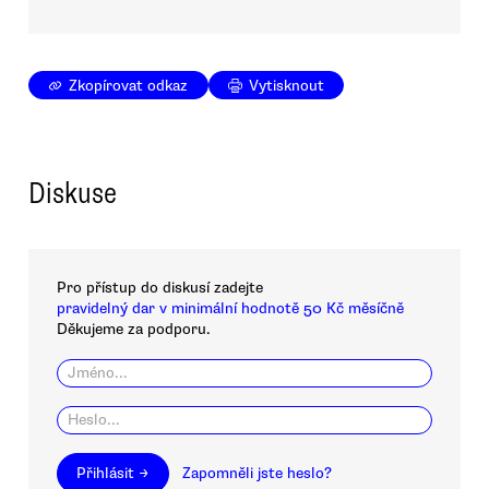
Zkopírovat odkaz
Vytisknout
Diskuse
Pro přístup do diskusí zadejte
pravidelný dar v minimální hodnotě 50 Kč měsíčně
Děkujeme za podporu.
Přihlásit →
Zapomněli jste heslo?