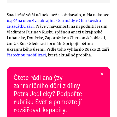
Snad ještě větší účinek, než se očekávalo, měla nakonec
úspěšná ofenzíva ukrajinské armády v Charkovsku
ze začátku září
. Právě v návaznosti na ni podnítil režim
Vladimira Putina v Rusku spěšnou anexi ukrajinské
Luhanské, Doněcké, Záporožské a Chersonské oblasti,
čímž k Ruské federaci formálně připojil pětinu
ukrajinského území. Vedle toho vyhlásilo Rusko 21. září
částečnou mobilizaci
, která aktuálně probíhá.
×
Čtete rádi analýzy
zahraničního dění z dílny
Petra Jedličky? Podpořte
rubriku Svět a pomozte jí
rozšiřovat kapacity.