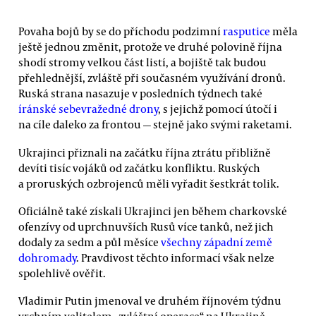
Povaha bojů by se do příchodu podzimní
rasputice
měla
ještě jednou změnit, protože ve druhé polovině října
shodí stromy velkou část listí, a bojiště tak budou
přehlednější, zvláště při současném využívání dronů.
Ruská strana nasazuje v posledních týdnech také
íránské sebevražedné drony
, s jejichž pomocí útočí i
na cíle daleko za frontou — stejně jako svými raketami.
Ukrajinci přiznali na začátku října ztrátu přibližně
devíti tisíc vojáků od začátku konfliktu. Ruských
a proruských ozbrojenců měli vyřadit šestkrát tolik.
Oficiálně také získali Ukrajinci jen během charkovské
ofenzívy od uprchnuvších Rusů více tanků, než jich
dodaly za sedm a půl měsíce
všechny západní země
dohromady
. Pravdivost těchto informací však nelze
spolehlivě ověřit.
Vladimir Putin jmenoval ve druhém říjnovém týdnu