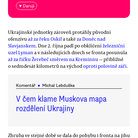
♥ Daruji
Ukrajinské jednotky zároveň protáhly původní
ofenzívu
až za řeku Oskil
a také
za Doněc nad
Slavjanskem
. Dne 2. října padl po obklíčení
železniční
uzel Lyman
a v následujících dnech se fronta posunula
až za říčku Žerebeč směrem na Kreminnu
— přibližně
o sedmdesát kilometrů na východ
oproti polovině září
.
Komentář
●
Michal Lebduška
V čem klame Muskova mapa
rozdělení Ukrajiny
Zhruba ve stejné době se dala do pohybu i fronta na jihu