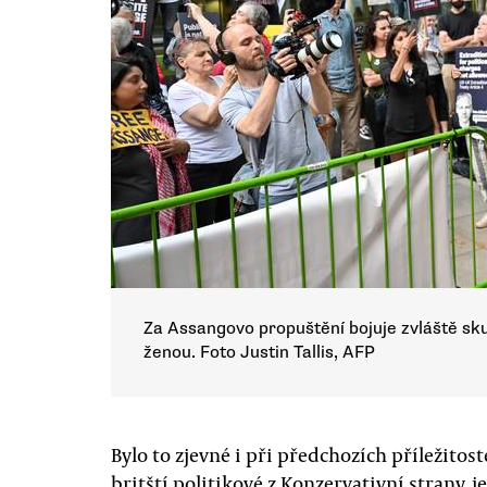
Za Assangovo propuštění bojuje zvláště sku
ženou. Foto Justin Tallis, AFP
Bylo to zjevné i při předchozích příležitost
britští politikové z Konzervativní strany, 