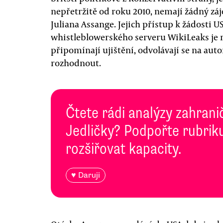
nepřetržitě od roku 2010, nemají žádný zá
Juliana Assange. Jejich přístup k žádosti U
whistleblowerského serveru WikiLeaks je ry
připomínají ujištění, odvolávají se na aut
rozhodnout.
Čtete rádi analýzy zahranič
Jedličky? Podpořte rubriku
rozšiřovat kapacity.
♥ Daruji