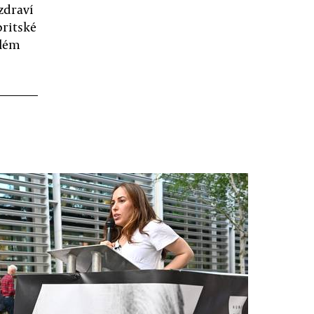
zdraví
britské
elém