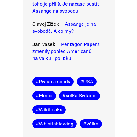
toho je příliš. Je načase pustit
Assange na svobodu
Slavoj Žižek
Assange je na
svobodě. A co my?
Jan Vašek
Pentagon Papers
změnily pohled Američanů
na válku i politiku
#
Právo a soudy
#
USA
#
Média
#
Velká Británie
#
WikiLeaks
#
Whistleblowing
#
Válka