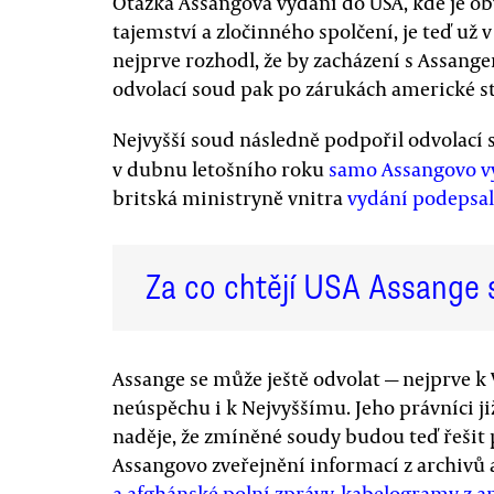
Otázka Assangova vydání do USA, kde je ob
tajemství a zločinného spolčení, je teď už 
nejprve rozhodl, že by zacházení s Assang
odvolací soud pak po zárukách americké str
Nejvyšší soud následně podpořil odvolací
v dubnu letošního roku
samo Assangovo v
britská ministryně vnitra
vydání podepsa
Za co chtějí USA Assange 
Assange se může ještě odvolat — nejprve k
neúspěchu i k Nejvyššímu. Jeho právníci již 
naděje, že zmíněné soudy budou teď řešit 
Assangovo zveřejnění informací z archivů
a afghánské polní zprávy, kabelogramy z 