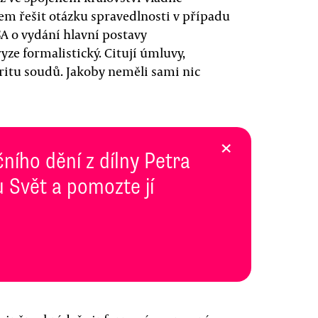
jem řešit otázku spravedlnosti v případu
SA o vydání hlavní postavy
ze formalistický. Citují úmluvy,
oritu soudů. Jakoby neměli sami nic
×
ního dění z dílny Petra
 Svět a pomozte jí