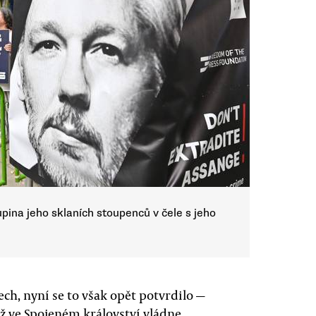
pina jeho sklaních stoupenců v čele s jeho
ech, nyní se to však opět potvrdilo —
jež ve Spojeném království vládne