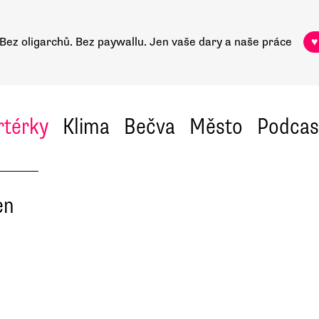
Bez oligarchů. Bez paywallu.
Jen vaše dary a naše práce
♥
rtérky
Klima
Bečva
Město
Podcas
en