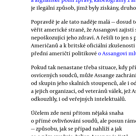
je ilegální způsob, jímž byly získány, druho
Popravdě je ale tato naděje malá — dosud tot
věřit americké straně, že Assangovi zajistí
nepoškozující jeho zdraví. A řešili to jen
Američanů a k britské oficiální zkušenosti
přední američtí politikové
o Assangovi ml
Pokud tak nenastane třeba situace, kdy pří
osvícených soudců, může Assange zachránit 
od skupin jeho skalních stoupenců, ale i o
a jejich organizací, od veteránů válek, je
odkouzlily, i od veřejných intelektuálů.
Účelem zde není přitom nějaká snaha
o přímé ovlivňování soudů, ale posun rám
— způsobu, jak se případ nahlíží a jak