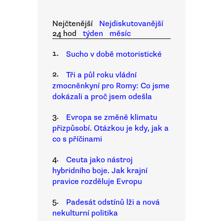
Nejčtenější
Nejdiskutovanější
24 hod
týden
měsíc
1.
Sucho v době motoristické
2.
Tři a půl roku vládní
zmocněnkyní pro Romy: Co jsme
dokázali a proč jsem odešla
3.
Evropa se změně klimatu
přizpůsobí. Otázkou je kdy, jak a
co s příčinami
4.
Ceuta jako nástroj
hybridního boje. Jak krajní
pravice rozděluje Evropu
5.
Padesát odstínů lži a nová
nekulturní politika