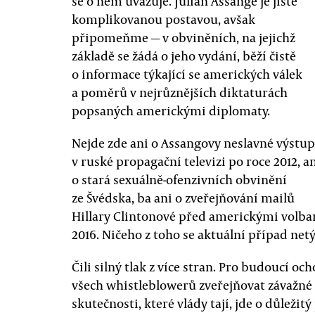
se o něm uvažuje. Julian Assange je jistě
komplikovanou postavou, avšak
připomeňme — v obviněních, na jejichž
základě se žádá o jeho vydání, běží čistě
o informace týkající se amerických válek
a poměrů v nejrůznějších diktaturách
popsaných americkými diplomaty.
Nejde zde ani o Assangovy neslavné výstu
v ruské propagační televizi po roce 2012, a
o stará sexuálně-ofenzivních obvinění
ze Švédska, ba ani o zveřejňování mailů
Hillary Clintonové před americkými volb
2016. Ničeho z toho se aktuální případ netý
Čili silný tlak z více stran. Pro budoucí oc
všech whistleblowerů zveřejňovat závažné
skutečnosti, které vlády tají, jde o důležit