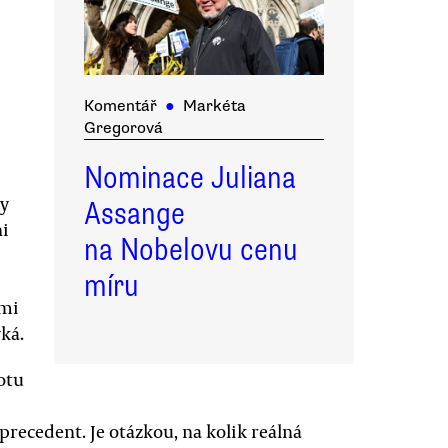
Komentář
●
Markéta
Gregorová
Nominace Juliana
py
Assange
ni
na Nobelovu cenu
míru
ami
ká.
hotu
ý precedent. Je otázkou, na kolik reálná