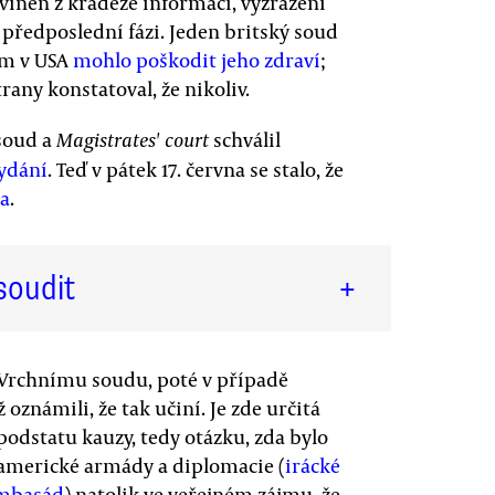
viněn z krádeže informací, vyzrazení
v předposlední fázi. Jeden britský soud
em v USA
mohlo poškodit jeho zdraví
;
any konstatoval, že nikoliv.
 soud a
schválil
Magistrates' court
ydání
. Teď v pátek 17. června se stalo, že
la
.
soudit
+
 Vrchnímu soudu, poté v případě
oznámili, že tak učiní. Je zde určitá
podstatu kauzy, tedy otázku, zda bylo
 americké armády a diplomacie (
irácké
ambasád
) natolik ve veřejném zájmu, že