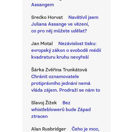
Assangem
Srećko Horvat
Navštívil jsem
Juliana Assange ve vězení,
co pro něj můžete udělat?
Jan Motal
Nezávislost tisku:
evropský zákon o svobodě médií
kvadraturu kruhu nevyřeší
Šárka Zvěřina Trunkátová
Chránit oznamovatele
protiprávního jednání nemá
vláda zájem. Prodraží se nám to
Slavoj Žižek
Bez
whistleblowerů bude Západ
ztracen
Alan Rusbridger
Čeho je moc,