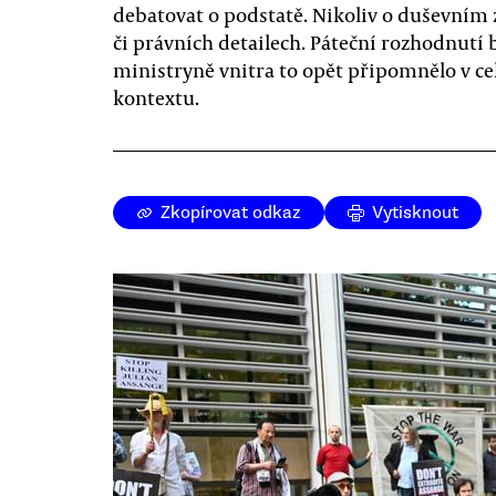
debatovat o podstatě. Nikoliv o duševním 
či právních detailech. Páteční rozhodnutí 
ministryně vnitra to opět připomnělo v c
kontextu.
Zkopírovat odkaz
Vytisknout