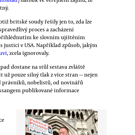
tný.
iž britské soudy řešily jen to, zda lze
 spravedlivý proces a zacházení
 s přihlédnutím ke slovním ujištěním
 s justicí v USA. Například způsob, jakým
uví
, zcela ignorovaly.
pad dostane na stůl sestava zvláště
už pouze silný tlak z více stran — nejen
d právníků, nobelistů, od novinářů
ž Assangem publikované informace
ce