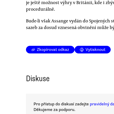
je ještě možnost výhry v Británii, kde i z
procedurálně.
Bude-li však Assange vydán do Spojených stá
sazeb za dosud vznesená obvinění může být
Zkopírovat odkaz
Vytisknout
Diskuse
Pro přístup do diskusí zadejte
pravidelný d
Děkujeme za podporu.