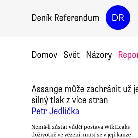
Deník Referendum
DR
Domov
Svět
Názory
Repo
Assange může zachránit už j
silný tlak z více stran
Petr Jedlička
Nemá-li zůstat vůdčí postava WikiLeaks
doživotně ve vězení, musí se v její kauze