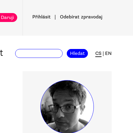
Přihlásit
|
Odebírat
zpravodaj
 Daruji
t
Hledat
CS
|
EN