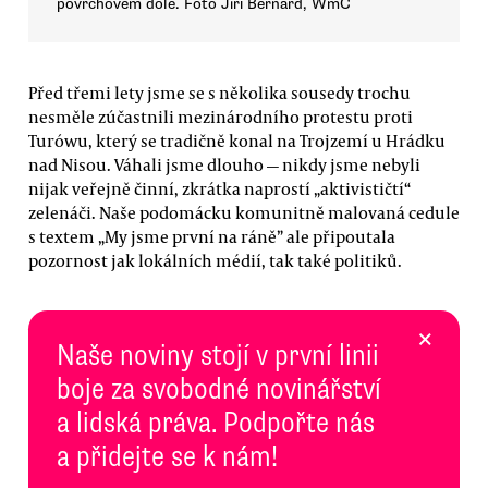
povrchovém dole. Foto Jiří Bernard, WmC
Před třemi lety jsme se s několika sousedy trochu
nesměle zúčastnili mezinárodního protestu proti
Turówu, který se tradičně konal na Trojzemí u Hrádku
nad Nisou. Váhali jsme dlouho — nikdy jsme nebyli
nijak veřejně činní, zkrátka naprostí „aktivističtí“
zelenáči. Naše podomácku komunitně malovaná cedule
s textem „My jsme první na ráně” ale připoutala
pozornost jak lokálních médií, tak také politiků.
×
Naše noviny stojí v první linii
boje za svobodné novinářství
a lidská práva. Podpořte nás
a přidejte se k nám!