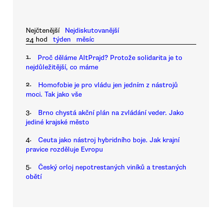
Nejčtenější
Nejdiskutovanější
24 hod
týden
měsíc
1.
Proč děláme AltPrajd? Protože solidarita je to
nejdůležitější, co máme
2.
Homofobie je pro vládu jen jedním z nástrojů
moci. Tak jako vše
3.
Brno chystá akční plán na zvládání veder. Jako
jediné krajské město
4.
Ceuta jako nástroj hybridního boje. Jak krajní
pravice rozděluje Evropu
5.
Český orloj nepotrestaných viníků a trestaných
obětí