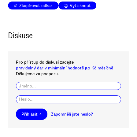
Zkopírovat odkaz
Vytisknout
Diskuse
Pro přístup do diskusí zadejte
pravidelný dar v minimální hodnotě 50 Kč měsíčně
Děkujeme za podporu.
Přihlásit →
Zapomněli jste heslo?