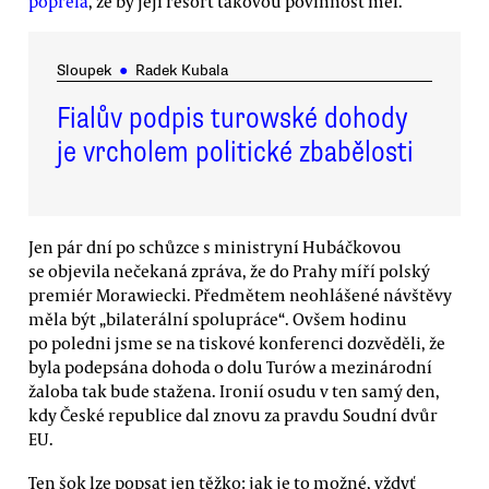
popřela
, že by její resort takovou povinnost měl.
Sloupek
●
Radek Kubala
Fialův podpis turowské dohody
je vrcholem politické zbabělosti
Jen pár dní po schůzce s ministryní Hubáčkovou
se objevila nečekaná zpráva, že do Prahy míří polský
premiér Morawiecki. Předmětem neohlášené návštěvy
měla být „bilaterální spolupráce“. Ovšem hodinu
po poledni jsme se na tiskové konferenci dozvěděli, že
byla podepsána dohoda o dolu Turów a mezinárodní
žaloba tak bude stažena. Ironií osudu v ten samý den,
kdy České republice dal znovu za pravdu Soudní dvůr
EU.
Ten šok lze popsat jen těžko: jak je to možné, vždyť