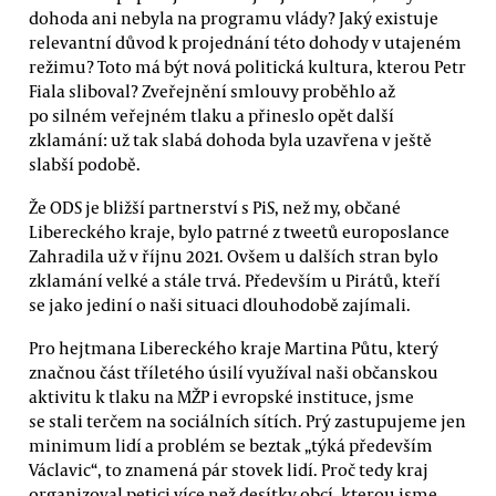
dohoda ani nebyla na programu vlády? Jaký existuje
relevantní důvod k projednání této dohody v utajeném
režimu? Toto má být nová politická kultura, kterou Petr
Fiala sliboval? Zveřejnění smlouvy proběhlo až
po silném veřejném tlaku a přineslo opět další
zklamání: už tak slabá dohoda byla uzavřena v ještě
slabší podobě.
Že ODS je bližší partnerství s PiS, než my, občané
Libereckého kraje, bylo patrné z tweetů europoslance
Zahradila už v říjnu 2021. Ovšem u dalších stran bylo
zklamání velké a stále trvá. Především u Pirátů, kteří
se jako jediní o naši situaci dlouhodobě zajímali.
Pro hejtmana Libereckého kraje Martina Půtu, který
značnou část tříletého úsilí využíval naši občanskou
aktivitu k tlaku na MŽP i evropské instituce, jsme
se stali terčem na sociálních sítích. Prý zastupujeme jen
minimum lidí a problém se beztak „týká především
Václavic“, to znamená pár stovek lidí. Proč tedy kraj
organizoval petici více než desítky obcí, kterou jsme