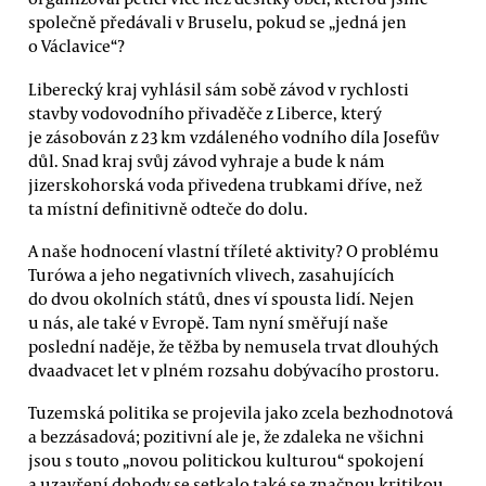
společně předávali v Bruselu, pokud se „jedná jen
o Václavice“?
Liberecký kraj vyhlásil sám sobě závod v rychlosti
stavby vodovodního přivaděče z Liberce, který
je zásobován z 23 km vzdáleného vodního díla Josefův
důl. Snad kraj svůj závod vyhraje a bude k nám
jizerskohorská voda přivedena trubkami dříve, než
ta místní definitivně odteče do dolu.
A naše hodnocení vlastní tříleté aktivity? O problému
Turówa a jeho negativních vlivech, zasahujících
do dvou okolních států, dnes ví spousta lidí. Nejen
u nás, ale také v Evropě. Tam nyní směřují naše
poslední naděje, že těžba by nemusela trvat dlouhých
dvaadvacet let v plném rozsahu dobývacího prostoru.
Tuzemská politika se projevila jako zcela bezhodnotová
a bezzásadová; pozitivní ale je, že zdaleka ne všichni
jsou s touto „novou politickou kulturou“ spokojení
a uzavření dohody se setkalo také se značnou kritikou.