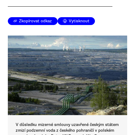
Zkopírovat odkaz
Vytisknout
V důsledku mizerné smlouvy uzavřené českým státem
zmizí podzemní voda z českého pohraničí v polském