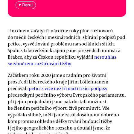
♥ Daruji
Tím dnem začaly tři náročné roky plné rozhovorů
do médií českých i mezinárodních, sbírání podpisů pod
petice, vysvětlování problému na sociálních sítích.
Spolu s Libereckým krajem jsme přesvědčili ministra
Brabce, aby za Českou republiku vyjádřil
nesouhlas
se záměrem rozšiřování těžby
.
Začátkem roku 2020 jsme s radním pro životní
prostředí Libereckého kraje Jiřím Löffelmanem
předávali
petici s více než třinácti tisíci podpisy
předsedkyni petičního výboru Evropského parlamentu.
při jejím projednání jsme pak dostali možnost
ke členům petičního výboru živě promluvit. Vše
vypadalo slibně, měli jsme za cíl dosáhnout dobrého
kompromisu ohledně délky trvání budoucí těžby
i jejího geografického rozsahu a doufali jsme, že