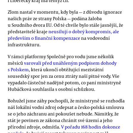
i Liberecký kraj má tentýž cíl.
Zlom nastal v momentu, kdy byla — z důvodu ignorace
našich práv ze strany Polska — podána žaloba
u Soudního dvora EU. Od té chvíle bylo stále jasnější, že
představitelé kraje
neusilují o dobrý kompromis, ale
především o finanční kompenzace
na vodovodní
infrastrukturu.
V rámci platformy Společně pro vodu jsme několik
měsíců
varovali před unáhleným podpisem dohody
s Polskem
, která ukončí obtěžující mezistátní
sousedský spor jen za cenu ztráty naší pitné vody. Vše
vypadalo částečně nadějně potom, co paní ministryně
Hubáčková souhlasila s osobní schůzkou.
Bohužel jsme záhy pochopili, že ministryně se rozhodla
náš lokální vodní zdroj odepsat a česko-polská smlouva
se o jeho záchranu ani pokoušet nebude. Námitky, že
stát je povinen ze zákona chránit své území a jeho
přírodní zdroje, odmítla.
V pořadu 168 hodin dokonce