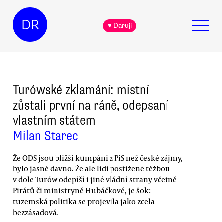
DR
♥ Daruji
Turówské zklamání: místní
zůstali první na ráně, odepsaní
vlastním státem
Milan Starec
Že ODS jsou bližší kumpáni z PiS než české zájmy,
bylo jasné dávno. Že ale lidi postižené těžbou
v dole Turów odepíší i jiné vládní strany včetně
Pirátů či ministryně Hubáčkové, je šok:
tuzemská politika se projevila jako zcela
bezzásadová.