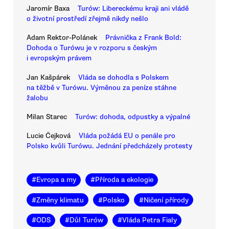
Jaromír Baxa
Turów: Libereckému kraji ani vládě
o životní prostředí zřejmě nikdy nešlo
Adam Rektor-Polánek
Právnička z Frank Bold:
Dohoda o Turówu je v rozporu s českým
i evropským právem
Jan Kašpárek
Vláda se dohodla s Polskem
na těžbě v Turówu. Výměnou za peníze stáhne
žalobu
Milan Starec
Turów: dohoda, odpustky a výpalné
Lucie Čejková
Vláda požádá EU o penále pro
Polsko kvůli Turówu. Jednání předcházely protesty
#
Evropa a my
#
Příroda a ekologie
#
Změny klimatu
#
Polsko
#
Ničení přírody
#
ODS
#
Důl Turów
#
Vláda Petra Fialy