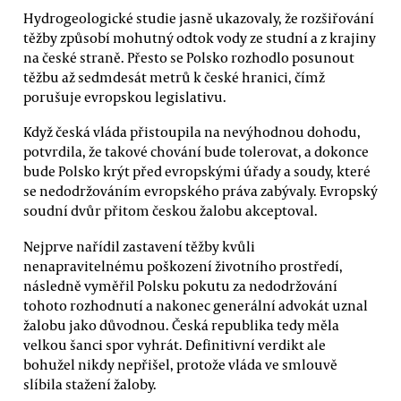
Hydrogeologické studie jasně ukazovaly, že rozšiřování
těžby způsobí mohutný odtok vody ze studní a z krajiny
na české straně. Přesto se Polsko rozhodlo posunout
těžbu až sedmdesát metrů k české hranici, čímž
porušuje evropskou legislativu.
Když česká vláda přistoupila na nevýhodnou dohodu,
potvrdila, že takové chování bude tolerovat, a dokonce
bude Polsko krýt před evropskými úřady a soudy, které
se nedodržováním evropského práva zabývaly. Evropský
soudní dvůr přitom českou žalobu akceptoval.
Nejprve nařídil zastavení těžby kvůli
nenapravitelnému poškození životního prostředí,
následně vyměřil Polsku pokutu za nedodržování
tohoto rozhodnutí a nakonec generální advokát uznal
žalobu jako důvodnou. Česká republika tedy měla
velkou šanci spor vyhrát. Definitivní verdikt ale
bohužel nikdy nepřišel, protože vláda ve smlouvě
slíbila stažení žaloby.