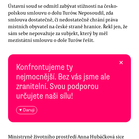
Ústavní soud se odmítl zabývat stížností na česko-
polskou smlouvu o dolu Turów. Neposoudil, zda
smlouva dostatečně, či nedostatečně chrání práva
místních obyvatel na české straně hranice. Řekl jen, že
sám sebe nepovažuje za subjekt, který by měl
mezistátní smlouvu o dole Turów řešit.
×
Konfrontujeme ty
nejmocnější. Bez vás jsme ale
zranitelní. Svou podporou
určujete naši sílu!
♥ Daruji
Ministryně životního prostředí Anna Hubáčková sice