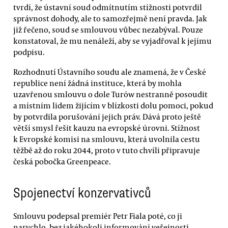
tvrdí, že ústavní soud odmítnutím stížnosti potvrdil
správnost dohody, ale to samozřejmě není pravda. Jak
již řečeno, soud se smlouvou vůbec nezabýval. Pouze
konstatoval, že mu nenáleží, aby se vyjadřoval k jejímu
podpisu.
Rozhodnutí Ústavního soudu ale znamená, že v České
republice není žádná instituce, která by mohla
uzavřenou smlouvu o dole Turów nestranně posoudit
a místním lidem žijícím v blízkosti dolu pomoci, pokud
by potvrdila porušování jejich práv. Dává proto ještě
větší smysl řešit kauzu na evropské úrovni. Stížnost
k Evropské komisi na smlouvu, která uvolnila cestu
těžbě až do roku 2044, proto v tuto chvíli připravuje
česká pobočka Greenpeace.
Spojenectví konzervativců
Smlouvu podepsal premiér Petr Fiala poté, co ji
narychlo, bez jakéhokoli informování veřejnosti