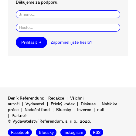
Děkujeme za podporu.
Přihlásit →
Zapomněli jste heslo?
Deník Referendum:
Redakce
|
Všichni
autoři
|
Vydavatel
|
Etický kodex
|
Diskuse
|
Nabídky
práce
|
Nadační fond
|
Bluesky
|
Inzerce
|
null
|
Partneři
© Vydavatelství Referendum, s. r. o., 2020.
Facebook
Bluesky
Instagram
RSS