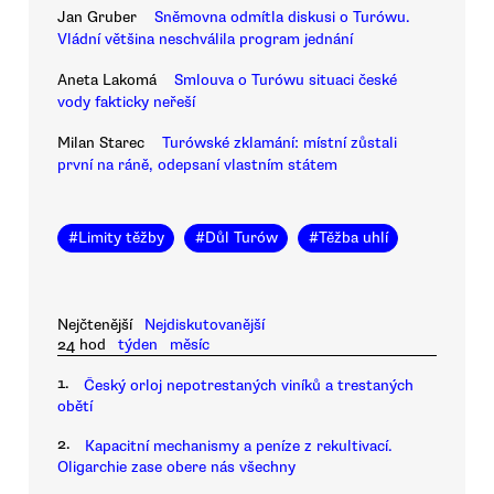
Jan Gruber
Sněmovna odmítla diskusi o Turówu.
Vládní většina neschválila program jednání
Aneta Lakomá
Smlouva o Turówu situaci české
vody fakticky neřeší
Milan Starec
Turówské zklamání: místní zůstali
první na ráně, odepsaní vlastním státem
#
Limity těžby
#
Důl Turów
#
Těžba uhlí
Nejčtenější
Nejdiskutovanější
24 hod
týden
měsíc
1.
Český orloj nepotrestaných viníků a trestaných
obětí
2.
Kapacitní mechanismy a peníze z rekultivací.
Oligarchie zase obere nás všechny