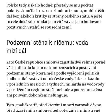
Polsko tedy získalo hodně: přestaly se mu počítat
pokuty, skončila hrozba rozhodnutí soudu, mohlo těžit
dál bez jakékoli kritiky ze strany českého státu. A ještě
to celé dokázalo prodat jako vítězství a jako budování
pozitivních vztahů se sousední zemí.
Podzemní stěna k ničemu: voda
mizí dál
Zato České republice smlouva zajistila dvě velmi sporné
věci: miliardu korun na kompenzacích a postavení
podzemní stěny, která měla podle vyjádření politiků
i odborníků zastavit odtok české vody. Jak se ukázalo
v posledních měsících a týdnech, miliarda na vodovody
v postiženém regionu stačit nebude a podzemní stěna
ani po svém dokončení nefunguje.
Tyto „maličkosti“, před kterými mnozí varovali dávno
před uzavřením smlouvy, teď potvrzuje i ministryně