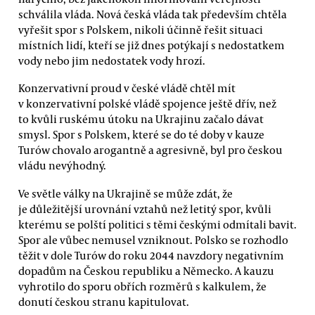
schválila vláda. Nová česká vláda tak především chtěla
vyřešit spor s Polskem, nikoli účinně řešit situaci
místních lidí, kteří se již dnes potýkají s nedostatkem
vody nebo jim nedostatek vody hrozí.
Konzervativní proud v české vládě chtěl mít
v konzervativní polské vládě spojence ještě dřív, než
to kvůli ruskému útoku na Ukrajinu začalo dávat
smysl. Spor s Polskem, které se do té doby v kauze
Turów chovalo arogantně a agresivně, byl pro českou
vládu nevýhodný.
Ve světle války na Ukrajině se může zdát, že
je důležitější urovnání vztahů než letitý spor, kvůli
kterému se polští politici s těmi českými odmítali bavit.
Spor ale vůbec nemusel vzniknout. Polsko se rozhodlo
těžit v dole Turów do roku 2044 navzdory negativním
dopadům na Českou republiku a Německo. A kauzu
vyhrotilo do sporu obřích rozměrů s kalkulem, že
donutí českou stranu kapitulovat.