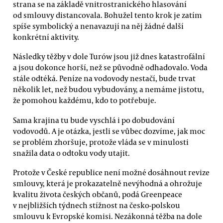
strana se na základě vnitrostranického hlasování
od smlouvy distancovala. Bohužel tento krok je zatím
spíše symbolický a nenavazují na něj žádné další
konkrétní aktivity.
Následky těžby v dole Turów jsou již dnes katastrofální
a jsou dokonce horší, než se původně odhadovalo. Voda
stále odtéká. Peníze na vodovody nestačí, bude trvat
několik let, než budou vybudovány, a nemáme jistotu,
že pomohou každému, kdo to potřebuje.
Sama krajina tu bude vyschlá i po dobudování
vodovodů. A je otázka, jestli se vůbec dozvíme, jak moc
se problém zhoršuje, protože vláda se v minulosti
snažila data o odtoku vody utajit.
Protože v České republice není možné dosáhnout revize
smlouvy, která je prokazatelně nevýhodná a ohrožuje
kvalitu života českých občanů, podá Greenpeace
v nejbližších týdnech stížnost na česko-polskou
smlouvu k Evropské komisi. Nezákonná těžba na dole