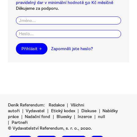
pravidelný dar v minimální hodnotě 50 Kč měsíčně
Děkujeme za podporu.
Přihlásit →
Zapomněli jste heslo?
Deník Referendum:
Redakce
|
Všichni
autoři
|
Vydavatel
|
Etický kodex
|
Diskuse
|
Nabídky
práce
|
Nadační fond
|
Bluesky
|
Inzerce
|
null
|
Partneři
© Vydavatelství Referendum, s. r. o., 2020.