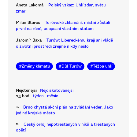
Aneta Lakomá
Polský vzkaz: Uhlí zdar, světu
zmar
Milan Starec
Turówské zklamání: místní zůstali
první na ráně, odepsaní vlastním státem
Jaromír Baxa
Turów: Libereckému kraji ani vládě
o životní prostředí zřejmě nikdy nešlo
#
Změny klimatu
#
Důl Turów
#
Těžba uhlí
Nejčtenější
Nejdiskutovanější
24 hod
týden
měsíc
1.
Brno chystá akční plán na zvládání veder. Jako
jediné krajské město
2.
Český orloj nepotrestaných viníků a trestaných
obětí