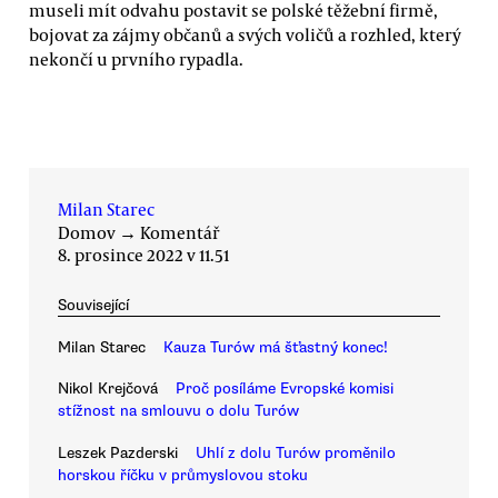
museli mít odvahu postavit se polské těžební firmě,
bojovat za zájmy občanů a svých voličů a rozhled, který
nekončí u prvního rypadla.
Milan Starec
Domov
→
Komentář
8. prosince 2022 v 11.51
Související
Milan Starec
Kauza Turów má šťastný konec!
Nikol Krejčová
Proč posíláme Evropské komisi
stížnost na smlouvu o dolu Turów
Leszek Pazderski
Uhlí z dolu Turów proměnilo
horskou říčku v průmyslovou stoku