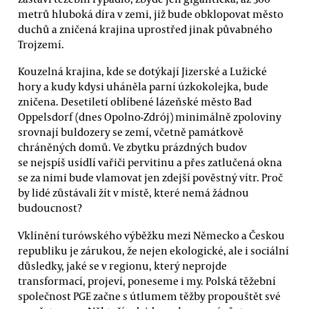
metrů hluboká díra v zemi, již bude obklopovat město
duchů a zničená krajina uprostřed jinak půvabného
Trojzemí.
Kouzelná krajina, kde se dotýkají Jizerské a Lužické
hory a kudy kdysi uháněla parní úzkokolejka, bude
zničena. Desetiletí oblíbené lázeňské město Bad
Oppelsdorf (dnes Opolno-Zdrój) minimálně zpoloviny
srovnají buldozery se zemí, včetně památkově
chráněných domů. Ve zbytku prázdných budov
se nejspíš usídlí vařiči pervitinu a přes zatlučená okna
se za nimi bude vlamovat jen zdejší pověstný vítr. Proč
by lidé zůstávali žít v místě, které nemá žádnou
budoucnost?
Vklínění turówského výběžku mezi Německo a Českou
republiku je zárukou, že nejen ekologické, ale i sociální
důsledky, jaké se v regionu, který neprojde
transformací, projeví, poneseme i my. Polská těžební
společnost PGE začne s útlumem těžby propouštět své