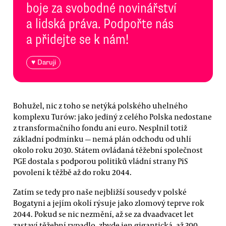
boje za svobodné novinářství
a lidská práva. Podpořte nás
a přidejte se k nám!
♥ Daruji
Bohužel, nic z toho se netýká polského uhelného
komplexu Turów: jako jediný z celého Polska nedostane
z transformačního fondu ani euro. Nesplnil totiž
základní podmínku — nemá plán odchodu od uhlí
okolo roku 2030. Státem ovládaná těžební společnost
PGE dostala s podporou politiků vládní strany PiS
povolení k těžbě až do roku 2044.
Zatím se tedy pro naše nejbližší sousedy v polské
Bogatyni a jejím okolí rýsuje jako zlomový teprve rok
2044. Pokud se nic nezmění, až se za dvaadvacet let
zastaví těžební rypadlo, zbyde jen gigantická, až 300