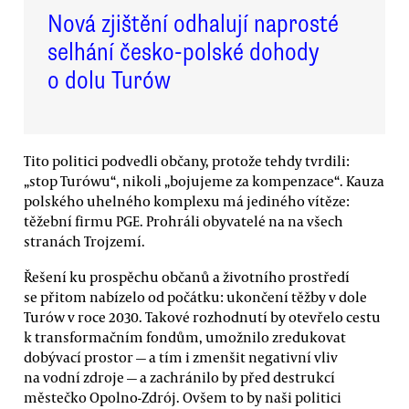
Nová zjištění odhalují naprosté
selhání česko-polské dohody
o dolu Turów
Tito politici podvedli občany, protože tehdy tvrdili:
„stop Turówu“, nikoli „bojujeme za kompenzace“. Kauza
polského uhelného komplexu má jediného vítěze:
těžební firmu PGE. Prohráli obyvatelé na na všech
stranách Trojzemí.
Řešení ku prospěchu občanů a životního prostředí
se přitom nabízelo od počátku: ukončení těžby v dole
Turów v roce 2030. Takové rozhodnutí by otevřelo cestu
k transformačním fondům, umožnilo zredukovat
dobývací prostor — a tím i zmenšit negativní vliv
na vodní zdroje — a zachránilo by před destrukcí
městečko Opolno-Zdrój. Ovšem to by naši politici