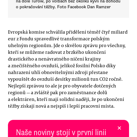
na dole Turów, po volbách bez okolků kývli na dohodu
o pokračování těžby. Foto Facebook Dan Ramzer
Evropská komise schválila přidělení téměř čtyř miliard
eur z Fondu spravedlivé transformace polským
uhelným regionům. Jde o skvělou zprávu pro všechny,
kteří se můžeme radovat z brzkého ukončení
drastického a nenávratného ničení krajiny
a znečištěného ovzduší, jelikož fosilní Polsko díky
nahrazení uhlí obnovitelnými zdroji přestane
vypouštět do ovzduší desítky milionů tun CO2 ročně.
Nejlepší zprávou to ale je pro obyvatele dotčených
regionů — a zvláště pak pro zaměstnance dolů
a elektráren, kteří mají solidní naději, že po ukončení
těžby získají nová a nejspíš i lepší pracovní místa.
×
Naše noviny stojí v první linii