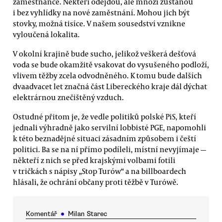
zaměstnance. Někteří odejdou, ale mnozí zůstanou
i bez vyhlídky na nové zaměstnání. Mohou jich být
stovky, možná tisíce. V našem sousedství vznikne
vyloučená lokalita.
V okolní krajině bude sucho, jelikož veškerá dešťová
voda se bude okamžitě vsakovat do vysušeného podloží,
vlivem těžby zcela odvodněného. K tomu bude dalších
dvaadvacet let značná část Libereckého kraje dál dýchat
elektrárnou znečištěný vzduch.
Ostudné přitom je, že vedle politiků polské PiS, kteří
jednali výhradně jako servilní lobbisté PGE, napomohli
k této beznadějné situaci zásadním způsobem i čeští
politici. Ba se na ní přímo podíleli, místní nevyjímaje —
někteří z nich se před krajskými volbami fotili
v tričkách s nápisy „Stop Turów“ a na billboardech
hlásali, že ochrání občany proti těžbě v Turówě.
Komentář
●
Milan Starec