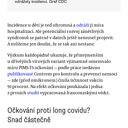
odrážely incidenci. Graf CDC
Incidence u dětí je teď ohromná a
odráží
ji míra
hospitalizací. Ale potenciální rozvoj zánětlivých
syndromů se patrně v datech ještě nemusel projevit.
A můžeme jen doufat, že se tak ani nestane.
Výzkum každopádně ukazuje, že přinejmenším
u dřívějších virových variant významně omezovalo
míru PIMS-TS očkování — podle práce nedávno
publikované
Centrem pro kontrolu a prevenci nemocí
— zde (před omikronem) činila účinnost vakcín
91 procent. Na efekt očkování poukázala i jedna
z prvních
studií
vypracovaná francouzskými vědci.
Očkování proti long covidu?
Snad částečně