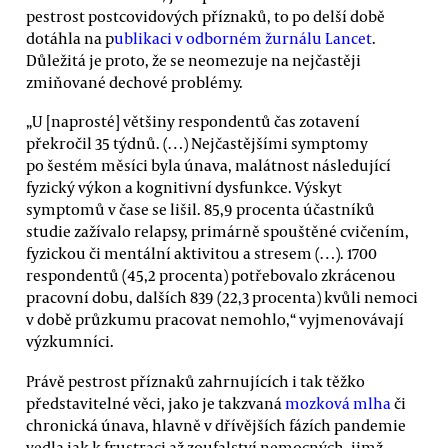
pestrost postcovidových příznaků, to po delší době
dotáhla na p
ublikaci v odborném žurnálu Lancet
.
Důležitá je proto, že se neomezuje na nejčastěji
zmiňované dechové problémy.
„U [naprosté] většiny respondentů čas zotavení
překročil 35 týdnů. (…) Nejčastějšími symptomy
po šestém měsíci byla únava, malátnost následující
fyzický výkon a kognitivní dysfunkce. Výskyt
symptomů v čase se lišil. 85,9 procenta účastníků
studie zažívalo relapsy, primárně spouštěné cvičením,
fyzickou či mentální aktivitou a stresem (…). 1700
respondentů (45,2 procenta) potřebovalo zkrácenou
pracovní dobu, dalších 839 (22,3 procenta) kvůli nemoci
v době průzkumu pracovat nemohlo,“ vyjmenovávají
výzkumníci.
Právě pestrost příznaků zahrnujících i tak těžko
představitelné věci, jako je takzvaná
mozková mlha
či
chronická únava, hlavně v dřívějších fázích pandemie
vedla jak k frustraci až zoufalství nemocných, jimž