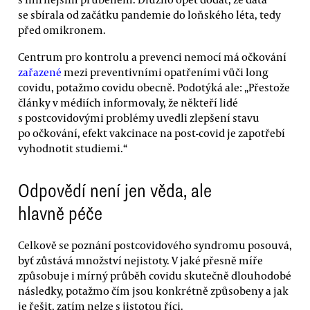
se sbírala od začátku pandemie do loňského léta, tedy
před omikronem.
Centrum pro kontrolu a prevenci nemocí má očkování
zařazené
mezi preventivními opatřeními vůči long
covidu, potažmo covidu obecně. Podotýká ale: „Přestože
články v médiích informovaly, že někteří lidé
s postcovidovými problémy uvedli zlepšení stavu
po očkování, efekt vakcinace na post-covid je zapotřebí
vyhodnotit studiemi.“
Odpovědí není jen věda, ale
hlavně péče
Celkově se poznání postcovidového syndromu posouvá,
byť zůstává množství nejistoty. V jaké přesně míře
způsobuje i mírný průběh covidu skutečně dlouhodobé
následky, potažmo čím jsou konkrétně způsobeny a jak
je řešit, zatím nelze s jistotou říci.