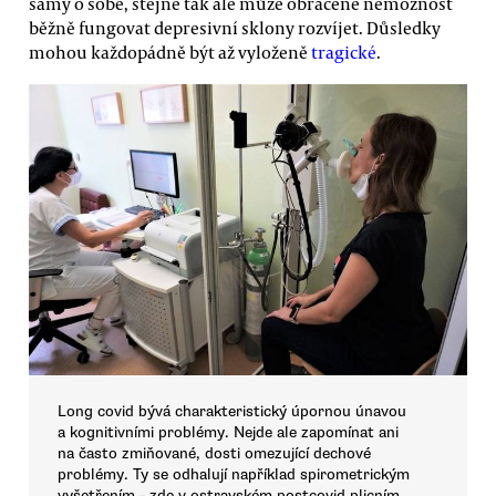
samy o sobě, stejně tak ale může obráceně nemožnost
běžně fungovat depresivní sklony rozvíjet. Důsledky
mohou každopádně být až vyloženě
tragické
.
Long covid bývá charakteristický úpornou únavou
a kognitivními problémy. Nejde ale zapomínat ani
na často zmiňované, dosti omezující dechové
problémy. Ty se odhalují například spirometrickým
vyšetřením - zde v ostravském postcovid plicním