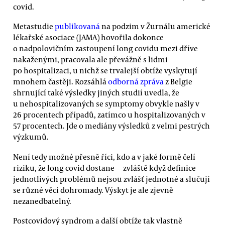
covid.
Metastudie
publikovaná
na podzim v Žurnálu americké
lékařské asociace (JAMA) hovořila dokonce
o nadpolovičním zastoupení long covidu mezi dříve
nakaženými, pracovala ale převážně s lidmi
po hospitalizaci, u nichž se trvalejší obtíže vyskytují
mnohem častěji. Rozsáhlá
odborná zpráva
z Belgie
shrnující také výsledky jiných studií uvedla, že
u nehospitalizovaných se symptomy obvykle našly v
26 procentech případů, zatímco u hospitalizovaných v
57 procentech. Jde o mediány výsledků z velmi pestrých
výzkumů.
Není tedy možné přesně říci, kdo a v jaké formě čelí
riziku, že long covid dostane — zvláště když definice
jednotlivých problémů nejsou zvlášť jednotné a slučují
se různé věci dohromady. Výskyt je ale zjevně
nezanedbatelný.
Postcovidový syndrom a další obtíže tak vlastně