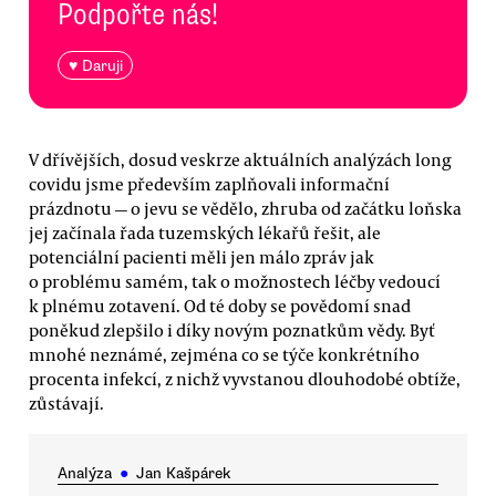
Podpořte nás!
♥ Daruji
V dřívějších, dosud veskrze aktuálních analýzách long
covidu jsme především zaplňovali informační
prázdnotu — o jevu se vědělo, zhruba od začátku loňska
jej začínala řada tuzemských lékařů řešit, ale
potenciální pacienti měli jen málo zpráv jak
o problému samém, tak o možnostech léčby vedoucí
k plnému zotavení. Od té doby se povědomí snad
poněkud zlepšilo i díky novým poznatkům vědy. Byť
mnohé neznámé, zejména co se týče konkrétního
procenta infekcí, z nichž vyvstanou dlouhodobé obtíže,
zůstávají.
Analýza
●
Jan Kašpárek