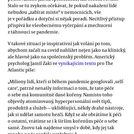
Stalo se tu zvykem očekávat, že pokud nakažení lidé
nebudou „zabírat místo“ v nemocnicích, vše
je v pořádku a dotyční si nějak poradí. Necitlivý přístup
přispívá ke všeobecnému vyčerpání a znechucení
z táhnoucí se pandemie.
V takové situaci je inspirativní jak volání po tom,
abychom začali na covid nahlížet nejen jako na klinický,
ale hlavně jako na společenský problém. Americký
psycholog Jamil Zaki ve
vynikajícím textu
pro The
Atlantic píše:
„Miliony lidí, kteří si během pandemie googlovali ‚self-
care‘, patrně nenašly informaci o tom, že tato péče
o sebe má komunitně dané kořeny. Namísto toho
objevily atomizovaný, hyperpersonální svět tipů,
produktů a služeb — uklidňující, někdy drahé nástroje,
jak si udělat samotu hezčí. Když se ale obrátíme k péči
o ostatní, vrátíme se i k širším kořenům péče o sebe
samé. Znovu tak najdeme smysl v době, kdy jej tak