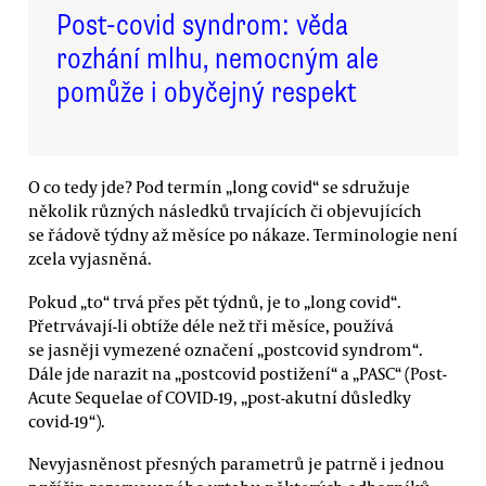
Post-covid syndrom: věda
rozhání mlhu, nemocným ale
pomůže i obyčejný respekt
O co tedy jde? Pod termín „long covid“ se sdružuje
několik různých následků trvajících či objevujících
se řádově týdny až měsíce po nákaze. Terminologie není
zcela vyjasněná.
Pokud „to“ trvá přes pět týdnů, je to „long covid“.
Přetrvávají-li obtíže déle než tři měsíce, používá
se jasněji vymezené označení „postcovid syndrom“.
Dále jde narazit na „postcovid postižení“ a „PASC“ (Post-
Acute Sequelae of COVID-19, „post-akutní důsledky
covid-19“).
Nevyjasněnost přesných parametrů je patrně i jednou