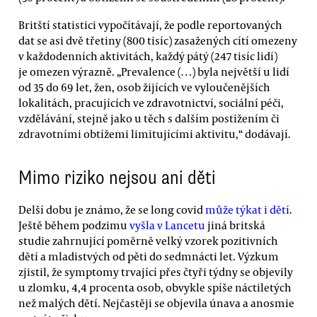
Britští statistici vypočítávají, že podle reportovaných
dat se asi dvě třetiny (800 tisíc) zasažených cítí omezeny
v každodenních aktivitách, každý pátý (247 tisíc lidí)
je omezen výrazně. „Prevalence (…) byla největší u lidí
od 35 do 69 let, žen, osob žijících ve vyloučenějších
lokalitách, pracujících ve zdravotnictví, sociální péči,
vzdělávání, stejně jako u těch s dalším postižením či
zdravotními obtížemi limitujícími aktivitu,“ dodávají.
Mimo riziko nejsou ani děti
Delší dobu je známo, že se long covid
může týkat i dětí
.
Ještě během podzimu
vyšla v Lancetu
jiná britská
studie zahrnující poměrně velký vzorek pozitivních
dětí a mladistvých od pěti do sedmnácti let. Výzkum
zjistil, že symptomy trvající přes čtyři týdny se objevily
u zlomku, 4,4 procenta osob, obvykle spíše náctiletých
než malých dětí. Nejčastěji se objevila únava a anosmie