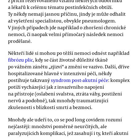
z příčin rezervovaného vztahu některých odborníků
a lékařů k celému tématu postinfekčních obtíží.
Ty někdy nemají jasnou příčinu, jindy je může odhalit
až vyšetření specialistou, obvykle pneumologem.
V jiných případech jde například o zhoršení chronické
nemoci, či naopak velmi přímočarý následek nemoci
prodělané.
Někteří lidé si mohou po těžší nemoci odnést například
fibrózu plic
, kdy se část životně důležité tkáně
po vážném zánětu „zjizví“ a změní ve vazivo. Další, dříve
hospitalizované hlavně v intenzivní péči, někdy
postihuje takzvaný
syndrom post-akutní péče
: komplex
potíží vycházející jak z invazivního napojení
na přístroje (oslabení svalstva, ztráta váhy, postižení
nervů a podobně), tak mnohdy traumatizující
zkušenosti s blízkostí smrti a bezmocí.
Mnohdy ale udeří to, co se pod long covidem rozumí
nejčastěji: množství poměrně neurčitých, ale
paralyzujících komplikací, jež zasahují i ty, kteří akutní