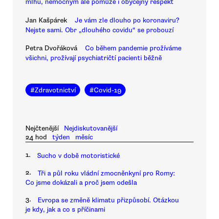
mlhu, nemocným ale pomůže i obyčejný respekt
Jan Kašpárek
Je vám zle dlouho po koronaviru?
Nejste sami. Obr „dlouhého covidu“ se probouzí
Petra Dvořáková
Co během pandemie prožíváme
všichni, prožívají psychiatričtí pacienti běžně
#
Zdravotnictví
#
Covid-19
Nejčtenější
Nejdiskutovanější
24 hod
týden
měsíc
1.
Sucho v době motoristické
2.
Tři a půl roku vládní zmocněnkyní pro Romy:
Co jsme dokázali a proč jsem odešla
3.
Evropa se změně klimatu přizpůsobí. Otázkou
je kdy, jak a co s příčinami