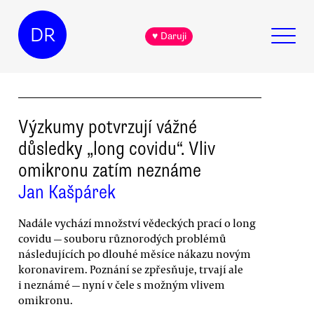
DR
♥ Daruji
Výzkumy potvrzují vážné
důsledky „long covidu“. Vliv
omikronu zatím neznáme
Jan Kašpárek
Nadále vychází množství vědeckých prací o long
covidu — souboru různorodých problémů
následujících po dlouhé měsíce nákazu novým
koronavirem. Poznání se zpřesňuje, trvají ale
i neznámé — nyní v čele s možným vlivem
omikronu.