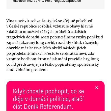
maraton než sprint. Foto NegativeSpace.co
Vlna nové virové varianty, jež se zřejmě právě teď
v České republice rozbíhá, vzbuzuje obavy hlavně
z dalšího množství těžkých průběhů a dalších
tragických dopadů. Mezi potenciálními riziky poněkud
zapadá takzvaný long covid, rozsáhlý shluk různých,
obvykle měsíce trvajících obtíží následujících
po prodělané infekci. Přestože se zkrátka neví, zda
v tomto bodě omikron nějak mění pravidla hry, long
covid představuje jen těžko popiratelný, společenský
i individuální problém.
×
Když chcete pochopit, co se
děje v domácí politice, stačí
číst Deník Referendum.