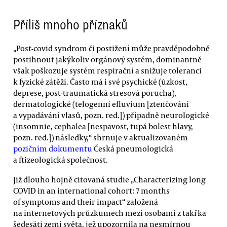
Příliš mnoho příznaků
„Post-covid syndrom či postižení může pravděpodobně
postihnout jakýkoliv orgánový systém, dominantně
však poškozuje systém respirační a snižuje toleranci
k fyzické zátěži. Často má i své psychické (úzkost,
deprese, post-traumatická stresová porucha),
dermatologické (telogenní efluvium [ztenčování
a vypadávání vlasů, pozn. red.]) případně neurologické
(insomnie, cephalea [nespavost, tupá bolest hlavy,
pozn. red.]) následky,“ shrnuje v aktualizovaném
pozičním dokumentu
Česká pneumologická
a ftizeologická společnost.
Již dlouho hojně citovaná studie „Characterizing long
COVID in an international cohort: 7 months
of symptoms and their impact“ založená
na internetových průzkumech mezi osobami z takřka
šedesáti zemí světa, jež upozornila na nesmírnou