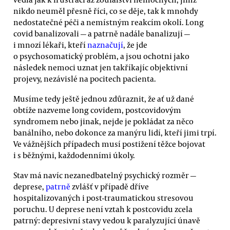
nikdo neuměl přesně říci, co se děje, tak k mnohdy
nedostatečné péči a nemístným reakcím okolí. Long
covid banalizovali — a patrně nadále banalizují —
i mnozí lékaři, kteří
naznačují
, že jde
o psychosomatický problém, a jsou ochotni jako
následek nemoci uznat jen takříkajíc objektivní
projevy, nezávislé na pocitech pacienta.
Musíme tedy ještě jednou zdůraznit, že ať už dané
obtíže nazveme long covidem, postcovidovým
syndromem nebo jinak, nejde je pokládat za něco
banálního, nebo dokonce za manýru lidí, kteří jimi trpí.
Ve vážnějších případech musí postižení těžce bojovat
i s běžnými, každodenními úkoly.
Stav má navíc nezanedbatelný psychický rozměr —
deprese,
patrně
zvlášť v případě dříve
hospitalizovaných i post-traumatickou stresovou
poruchu. U deprese není vztah k postcovidu zcela
patrný: depresivní stavy vedou k paralyzující únavě