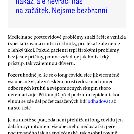
nákaz, ale nevrací nás
na začátek. Nejsme bezbranní
Medicína se postcovidové problémy snaží řešit a vznikla
i specializovaná centra či kliniky, pro lékaře ale nejde
o lehký úkol. Pokud pacienti trpí širokými problémy
bez jasné příčiny, pomoc vyžaduje jak holistický
přístup, tak vzájemnou důvěru.
Pozoruhodné je, že se o long covidu sice již víceméně
všeobecně ví, ale v českém prostředí se nad rámec
odborných kruhů a svépomocných skupin skoro
netématizuje. Přitom již před podzimní epidemickou
vlnou se zde dal počet zasažených lidí
odhadovat
až
na sto tisíc.
Je na místě se ptát, zda není přehlížení long covidu jen
dalším symptomem všeobecného nedostatku péče
pociťovaného jak na společenské, tak osobní rovině.