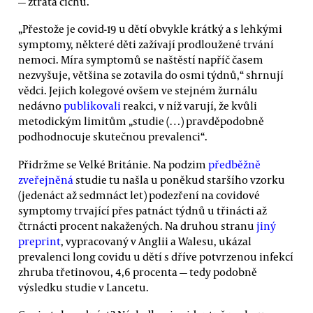
— ztráta čichu.
„Přestože je covid-19 u dětí obvykle krátký a s lehkými
symptomy, některé děti zažívají prodloužené trvání
nemoci. Míra symptomů se naštěstí napříč časem
nezvyšuje, většina se zotavila do osmi týdnů,“ shrnují
vědci. Jejich kolegové ovšem ve stejném žurnálu
nedávno
publikovali
reakci, v níž varují, že kvůli
metodickým limitům „studie (…) pravděpodobně
podhodnocuje skutečnou prevalenci“.
Přidržme se Velké Británie. Na podzim
předběžně
zveřejněná
studie tu našla u poněkud staršího vzorku
(jedenáct až sedmnáct let) podezření na covidové
symptomy trvající přes patnáct týdnů u třinácti až
čtrnácti procent nakažených. Na druhou stranu
jiný
preprint
, vypracovaný v Anglii a Walesu, ukázal
prevalenci long covidu u dětí s dříve potvrzenou infekcí
zhruba třetinovou, 4,6 procenta — tedy podobně
výsledku studie v Lancetu.