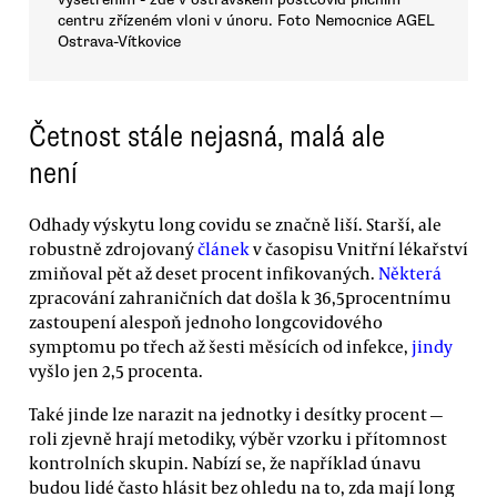
centru zřízeném vloni v únoru. Foto Nemocnice AGEL
Ostrava-Vítkovice
Četnost stále nejasná, malá ale
není
Odhady výskytu long covidu se značně liší. Starší, ale
robustně zdrojovaný
článek
v časopisu Vnitřní lékařství
zmiňoval pět až deset procent infikovaných.
Některá
zpracování zahraničních dat došla k 36,5procentnímu
zastoupení alespoň jednoho longcovidového
symptomu po třech až šesti měsících od infekce,
jindy
vyšlo jen 2,5 procenta.
Také jinde lze narazit na jednotky i desítky procent —
roli zjevně hrají metodiky, výběr vzorku i přítomnost
kontrolních skupin. Nabízí se, že například únavu
budou lidé často hlásit bez ohledu na to, zda mají long