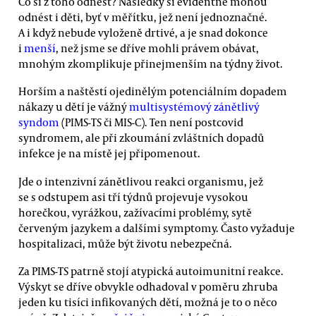
Co si z toho odnést? Následky si evidentně mohou
odnést i děti, byť v měřítku, jež není jednoznačné.
A i když nebude vyloženě drtivé, a je snad dokonce
i
menší
, než jsme se dříve mohli právem obávat,
mnohým zkomplikuje přinejmenším na týdny život.
Horším a naštěstí ojedinělým potenciálním dopadem
nákazy u dětí je vážný
multisystémový zánětlivý
syndom
(PIMS-TS či MIS-C). Ten není postcovid
syndromem, ale při zkoumání zvláštních dopadů
infekce je na místě jej připomenout.
Jde o intenzivní zánětlivou reakci organismu, jež
se s odstupem asi tří týdnů projevuje vysokou
horečkou, vyrážkou, zažívacími problémy, sytě
červeným jazykem a dalšími symptomy. Často vyžaduje
hospitalizaci, může být životu nebezpečná.
Za PIMS-TS patrně stojí atypická autoimunitní reakce.
Výskyt se dříve obvykle odhadoval v poměru zhruba
jeden ku tisíci infikovaných dětí, možná je to o něco