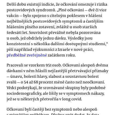
Delší dobu existují indicie, že očkování omezuje i rizika
postcovidových syndromů. „Plné očkování — dvě či více
vakcín — bylo spojeno s citelným poklesem v hlášení
nejběžnějších postcovidových symptomů a častějším
hlášením plného zotavení, zvláště u osob starších
šedesáti let. Souvislost převážně nebyla pozorována
u osob, jež obdržely jednu dávku. Výsledky jsou
konzistentní s několika dalšími dostupnými studiemi,“
píší například výzkumníci z Izraele v nové práci,
předběžně zveřejněné
začátkem roku.
Pracovali se vzorkem 951 osob. Očkovaní alespoň dvěma
dávkami v něm hlásili nejčastější přetrvávající příznaky
— únavu, bolesti hlavy, slabost a soustavnou bolest
svalů — o 54 až 68 procent méně často než neočkovaní.
Vědci podotýkají, že srovnávané skupiny byly podobné
sociodemograficky, ale lišily se v symptomech nákazy,
jež se u některých přetvořila v long covid.
Očkovaní byli častěji bez symptomů nebo alespoň
s mírnějším průběhem. Dlužno opět dodat, že data