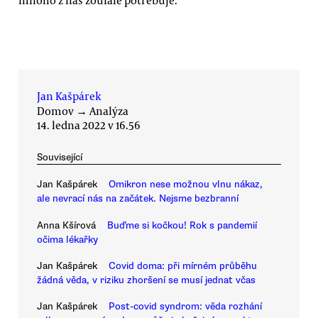
mnoho z nás zoufale potřebuje.“
Jan Kašpárek
Domov
→
Analýza
14. ledna 2022 v 16.56
Související
Jan Kašpárek
Omikron nese možnou vlnu nákaz,
ale nevrací nás na začátek. Nejsme bezbranní
Anna Kšírová
Buďme si kočkou! Rok s pandemií
očima lékařky
Jan Kašpárek
Covid doma: při mírném průběhu
žádná věda, v riziku zhoršení se musí jednat včas
Jan Kašpárek
Post-covid syndrom: věda rozhání