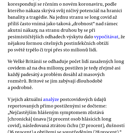
korespondují se rčením o novém koronaviru, podle
kterého nákaza skrývá svůj ničivý potenciál na hranici
banality a tragédie. Na jednu stranu se long covid až
příliš často vnímá jako taková „drobnost“ nad rámec
akutní nákazy, na stranu druhou by se při
pesimističtějších odhadech výskytu dalo
vypočítávat
, že
nějakou formou citelných postinfekčních obtíží
po světě trpělo či trpí přes sto milionů lidí.
Ve Velké Británii se odhaduje počet lidí zasažených long
covidem až na dva miliony, postižen je tedy zřejmě asi
každý padesátý a problém dosáhl až masových
rozměrů. Britové se jím zabývají dlouhodobě
a podrobně.
V jejich aktuální
analýze
postcovidových údajů
reportovaných přímo postiženými se dočteme:
„Nejčastějším hlášeným symptomem zůstává
[chronická] únava (51 procent osob hlásících long
covid), následovaná ztrátou čichu (37 procent), dušností
(36 procent) a obtížemi se soustředěním (28 procent).“