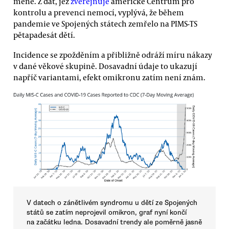
méně. Z dat, jež
zveřejňuje
americké Centrum pro
kontrolu a prevenci nemocí, vyplývá, že během
pandemie ve Spojených státech zemřelo na PIMS-TS
pětapadesát dětí.
Incidence se zpožděním a přibližně odráží míru nákazy
v dané věkové skupině. Dosavadní údaje to ukazují
napříč variantami, efekt omikronu zatím není znám.
V datech o zánětlivém syndromu u dětí ze Spojených
států se zatím neprojevil omikron, graf nyní končí
na začátku ledna. Dosavadní trendy ale poměrně jasně