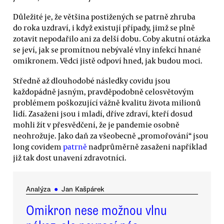
Důležité je, že většina postižených se patrně zhruba
do roka uzdraví, i když existují případy, jimž se plně
zotavit nepodařilo ani za delší dobu. Coby akutní otázka
se jeví, jak se promítnou nebývalé vlny infekcí hnané
omikronem. Vědci jistě odpoví hned, jak budou moci.
Středně až dlouhodobé následky covidu jsou
každopádně jasným, pravděpodobně celosvětovým
problémem poškozující vážně kvalitu života milionů
lidí. Zasaženi jsou i mladí, dříve zdraví, kteří dosud
mohli žít v přesvědčení, že je pandemie osobně
neohrožuje. Jako daň za všeobecně „promořování“ jsou
long covidem
patrně
nadprůměrně zasaženi například
již tak dost unavení zdravotníci.
Analýza
●
Jan Kašpárek
Omikron nese možnou vlnu