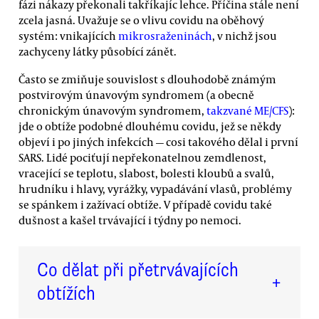
fázi nákazy překonali takříkajíc lehce. Příčina stále není
zcela jasná. Uvažuje se o vlivu covidu na oběhový
systém: vnikajících
mikrosraženinách
, v nichž jsou
zachyceny látky působící zánět.
Často se zmiňuje souvislost s dlouhodobě známým
postvirovým únavovým syndromem (a obecně
chronickým únavovým syndromem,
takzvané ME/CFS
):
jde o obtíže podobné dlouhému covidu, jež se někdy
objeví i po jiných infekcích — cosi takového dělal i první
SARS. Lidé pociťují nepřekonatelnou zemdlenost,
vracející se teplotu, slabost, bolesti kloubů a svalů,
hrudníku i hlavy, vyrážky, vypadávání vlasů, problémy
se spánkem i zažívací obtíže. V případě covidu také
dušnost a kašel trvávající i týdny po nemoci.
Co dělat při přetrvávajících
+
obtížích