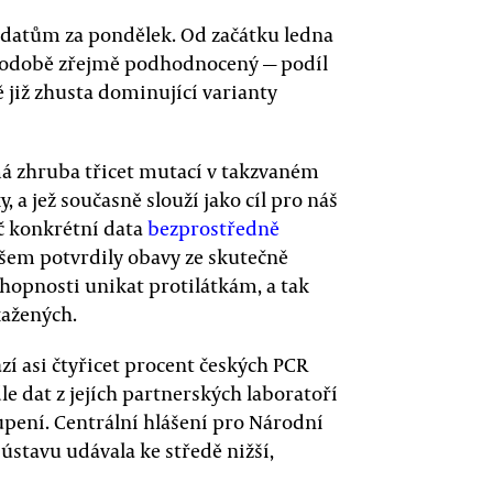
i datům za pondělek. Od začátku ledna
hodobě zřejmě podhodnocený — podíl
tě již zhusta dominující varianty
á zhruba třicet mutací v takzvaném
, a jež současně slouží jako cíl pro náš
č konkrétní data
bezprostředně
všem potvrdily obavy ze skutečně
chopnosti unikat protilátkám, a tak
kažených.
í asi čtyřicet procent českých PCR
dle dat z jejích partnerských laboratoří
pení. Centrální hlášení pro Národní
ústavu udávala ke středě nižší,