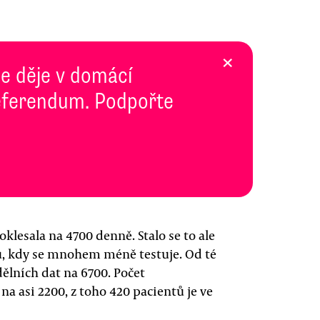
×
se děje v domácí
 Referendum. Podpořte
lesala na 4700 denně. Stalo se to ale
ů, kdy se mnohem méně testuje. Od té
ělních dat na 6700. Počet
na asi 2200, z toho 420 pacientů je ve