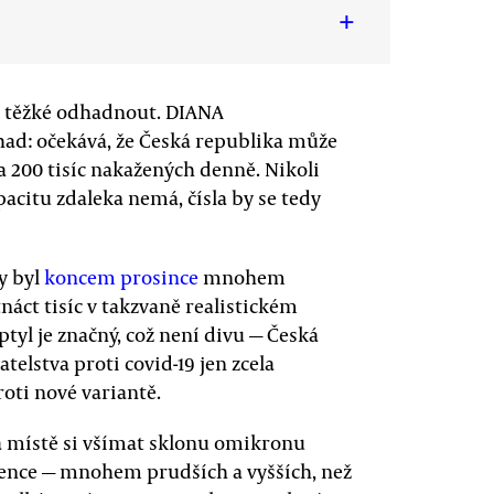
+
tě těžké odhadnout. DIANA
dhad: očekává, že Česká republika může
 200 tisíc nakažených denně. Nikoli
acitu zdaleka nemá, čísla by se tedy
y byl
koncem prosince
mnohem
náct tisíc v takzvaně realistickém
ptyl je značný, což není divu — Česká
elstva proti covid-19 jen zcela
oti nové variantě.
na místě si všímat sklonu omikronu
idence — mnohem prudších a vyšších, než