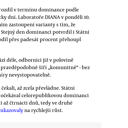
, rozdíl v termínu dominance podle
tky dní. Laboratoře DIANA v pondělí 10.
ím zastoupení varianty s tím, že
. Stejný den dominanci potvrdil i Státní
podíl přes padesát procent přehoupl
zí déle, odborníci již v polovině
ce pravděpodobně šíří „komunitně“ - bez
míry nevystopovatelně.
ekali, až zcela převládne. Státní
a očekával celorepublikovou dominanci
 až čtrnácti dnů, tedy ve druhé
e
ukazovaly
na rychlejší růst.