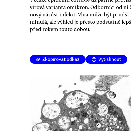
virová varianta omikron. Odborníci od ní 
nový nárůst infekcí. Vlna může být prudší
minulá, ale výhled je přesto podstatně lepš
před rokem touto dobou.
Zkopírovat odkaz
Vytisknout