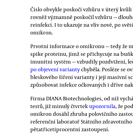
Číslo obvykle poskočí vzhůru v úterý kvůl
rovněž významně poskočil vzhůru — dlou
reinfekcí. I to ukazuje na vliv nové, po svě
omikron.
Prvotní informace o omikronu — tedy že m
spike proteinu, jímž se přichycuje na buňky
imunitní systém — vzbudily pozdvižení, le
po objevení varianty
chyběla. Posléze se o
bleskového šíření varianty i její masivní s
způsobovat infekce očkovaných i dříve na
Firma DIANA Biotechnologies, od níž vycház
testů, již minulý čtvrtek
upozornila
, že po
omikron dosáhl zhruba polovičního zastou
referenční laboratoř Státního zdravotního 
pětatřicetiprocentní zastoupení.