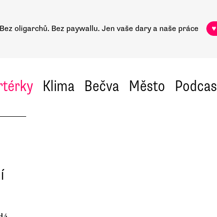
Bez oligarchů. Bez paywallu.
Jen vaše dary a naše práce
♥
rtérky
Klima
Bečva
Město
Podcas
í
dá