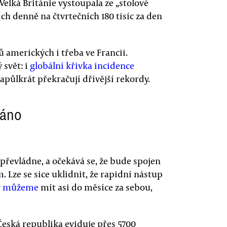
Velká Británie vystoupala ze „stolové
ích denně na čtvrtečních 180 tisíc za den
amerických i třeba ve Francii.
 svět: i
globální křivka incidence
apůlkrát překračují dřívější rekordy.
váno
 převládne, a očekává se, že bude spojen
Lze se sice uklidnit, že rapidní nástup
y
můžeme
mít asi do měsíce za sebou,
eská republika eviduje přes 5700