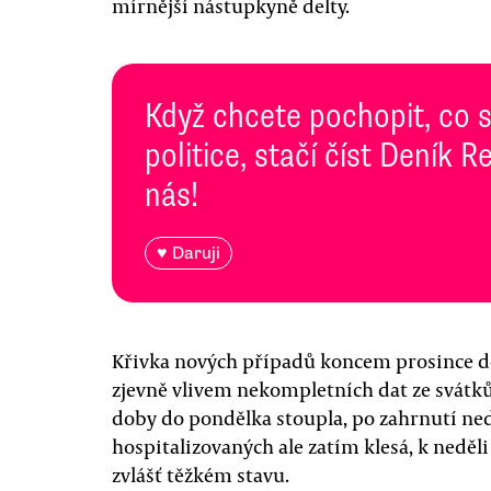
mírnější nástupkyně delty.
Když chcete pochopit, co 
politice, stačí číst Deník
nás!
♥ Daruji
Křivka nových případů koncem prosince dok
zjevně vlivem nekompletních dat ze svátk
doby do pondělka stoupla, po zahrnutí ned
hospitalizovaných ale zatím klesá, k neděli 
zvlášť těžkém stavu.