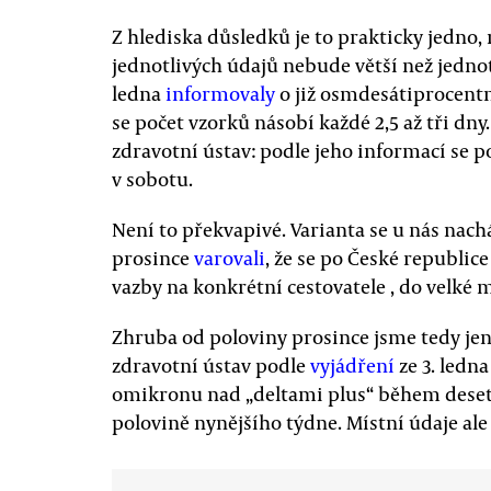
Z hlediska důsledků je to prakticky jedno
jednotlivých údajů nebude větší než jedno
ledna
informovaly
o již osmdesátiprocentn
se počet vzorků násobí každé 2,5 až tři dny
zdravotní ústav: podle jeho informací se 
v sobotu.
Není to překvapivé. Varianta se u nás nachá
prosince
varovali
, že se po České republi
vazby na konkrétní cestovatele , do velké 
Zhruba od poloviny prosince jsme tedy jen č
zdravotní ústav podle
vyjádření
ze 3. ledn
omikronu nad „deltami plus“ během deseti
polovině nynějšího týdne. Místní údaje al