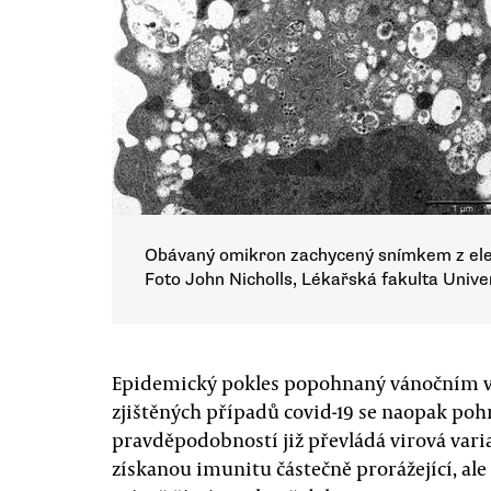
Obávaný omikron zachycený snímkem z ele
Foto John Nicholls, Lékařská fakulta Univ
Epidemický pokles popohnaný vánočním vý
zjištěných případů covid-19 se naopak poh
pravděpodobností již převládá virová vari
získanou imunitu částečně prorážející, ale