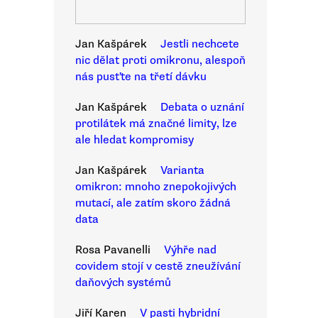
Jan Kašpárek
Jestli nechcete
nic dělat proti omikronu, alespoň
nás pusťte na třetí dávku
Jan Kašpárek
Debata o uznání
protilátek má značné limity, lze
ale hledat kompromisy
Jan Kašpárek
Varianta
omikron: mnoho znepokojivých
mutací, ale zatím skoro žádná
data
Rosa Pavanelli
Výhře nad
covidem stojí v cestě zneužívání
daňových systémů
Jiří Karen
V pasti hybridní