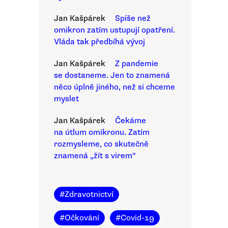
Jan Kašpárek
Spíše než
omikron zatím ustupují opatření.
Vláda tak předbíhá vývoj
Jan Kašpárek
Z pandemie
se dostaneme. Jen to znamená
něco úplně jiného, než si chceme
myslet
Jan Kašpárek
Čekáme
na útlum omikronu. Zatím
rozmysleme, co skutečně
znamená „žít s virem“
#
Zdravotnictví
#
Očkování
#
Covid-19