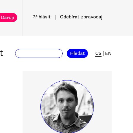
Přihlásit
|
Odebírat
zpravodaj
 Daruji
t
Hledat
CS
|
EN