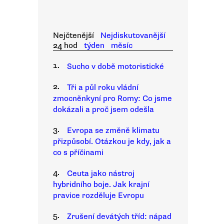
Nejčtenější
Nejdiskutovanější
24 hod
týden
měsíc
1.
Sucho v době motoristické
2.
Tři a půl roku vládní
zmocněnkyní pro Romy: Co jsme
dokázali a proč jsem odešla
3.
Evropa se změně klimatu
přizpůsobí. Otázkou je kdy, jak a
co s příčinami
4.
Ceuta jako nástroj
hybridního boje. Jak krajní
pravice rozděluje Evropu
5.
Zrušení devátých tříd: nápad