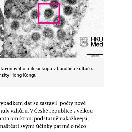
ktronového mikroskopu v buněčné kultuře.
erzity Hong Kongu
padkem dat se zastavil, počty nově
nuly vzhůru. V České republice s velkou
anta omikron: podstatně nakažlivější,
 naštěstí svými účinky patrně o něco