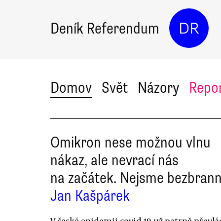
Deník Referendum
DR
Domov
Svět
Názory
Repo
Omikron nese možnou vlnu
nákaz, ale nevrací nás
na začátek. Nejsme bezbrann
Jan Kašpárek
V české epidemii covid-19 už patrně převlá