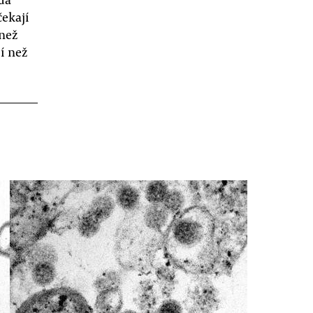
čekají
 než
í než