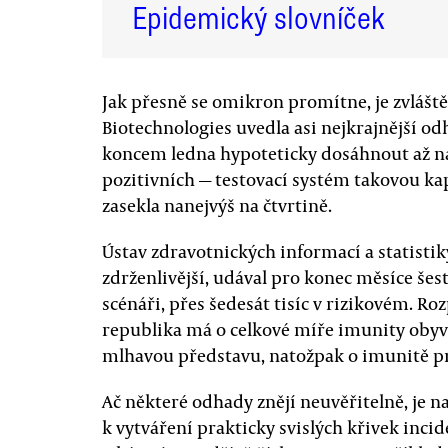
Epidemický slovníček
Jak přesně se omikron promítne, je zvláš
Biotechnologies uvedla asi nejkrajnější o
koncem ledna hypoteticky dosáhnout až na
pozitivních — testovací systém takovou kap
zasekla nanejvýš na čtvrtině.
Ústav zdravotnických informací a statistik
zdrženlivější, udával pro konec měsíce šest
scénáři, přes šedesát tisíc v rizikovém. Roz
republika má o celkové míře imunity obyvat
mlhavou představu, natožpak o imunitě pr
Ač některé odhady znějí neuvěřitelně, je 
k vytváření prakticky svislých křivek inc