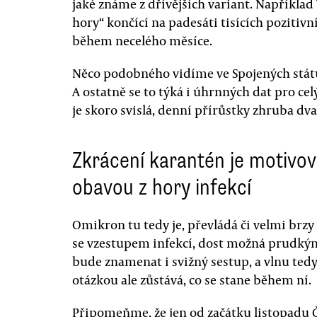
jaké známe z dřívějších variant. Například 
hory“ končící na padesáti tisících pozitivn
během necelého měsíce.
Něco podobného vidíme ve Spojených států 
A ostatně se to týká i úhrnných dat pro celý
je skoro svislá, denní přírůstky zhruba dva
Zkrácení karantén je motivo
obavou z hory infekcí
Omikron tu tedy je, převládá či velmi brzy
se vzestupem infekcí, dost možná prudkým. 
bude znamenat i svižný sestup, a vlnu ted
otázkou ale zůstává, co se stane během ní.
Připomeňme, že jen od začátku listopadu Č