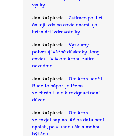
výuky
Jan Kašpárek
Zatímco politici
čekají, zda se covid nesmiluje,
krize drtí zdravotníky
Jan Kašpárek
Výzkumy
potvrzují vážné důsledky „long
covidu“. Vliv omikronu zatím
neznáme
Jan Kašpárek
Omikron udeřil.
Bude to nápor, je třeba
se chránit, ale k rezignaci není
důvod
Jan Kašpárek
Omikron
se rozjel naplno. Ač na data není
spoleh, po víkendu čísla mohou
být šok