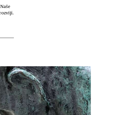
 Naše
ozvíjí.