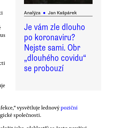
ti
Analýza
●
Jan Kašpárek
Je vám zle dlouho
ě
zus
po koronaviru?
Nejste sami. Obr
„dlouhého covidu“
cti
se probouzí
uje
nfekce,“ vysvětluje lednový
poziční
gické společnosti.