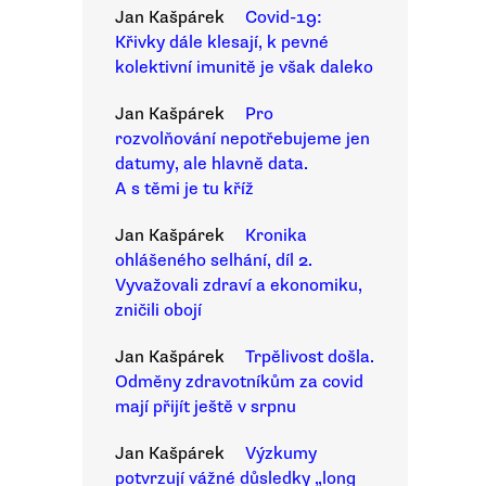
Jan Kašpárek
Covid-19:
Křivky dále klesají, k pevné
kolektivní imunitě je však daleko
Jan Kašpárek
Pro
rozvolňování nepotřebujeme jen
datumy, ale hlavně data.
A s těmi je tu kříž
Jan Kašpárek
Kronika
ohlášeného selhání, díl 2.
Vyvažovali zdraví a ekonomiku,
zničili obojí
Jan Kašpárek
Trpělivost došla.
Odměny zdravotníkům za covid
mají přijít ještě v srpnu
Jan Kašpárek
Výzkumy
potvrzují vážné důsledky „long