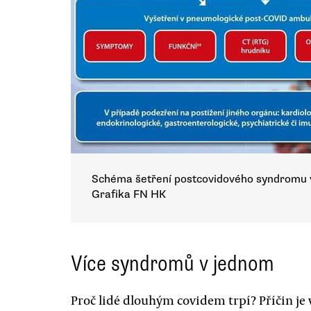
Schéma šetření postcovidového syndromu v
Grafika FN HK
Více syndromů v jednom
Proč lidé dlouhým covidem trpí? Příčin je v