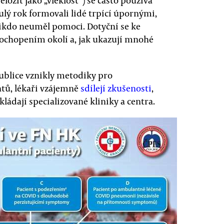
ložit jako „vleklost“) se často používá
ulý rok formovali lidé trpící úpornými,
nikdo neuměl pomoci. Dotyční se ke
pochopením okolí a, jak ukazují mnohé
ublice vznikly metodiky pro
ntů, lékaři vzájemně
sdílejí zkušenosti
,
kládají specializované kliniky a centra.