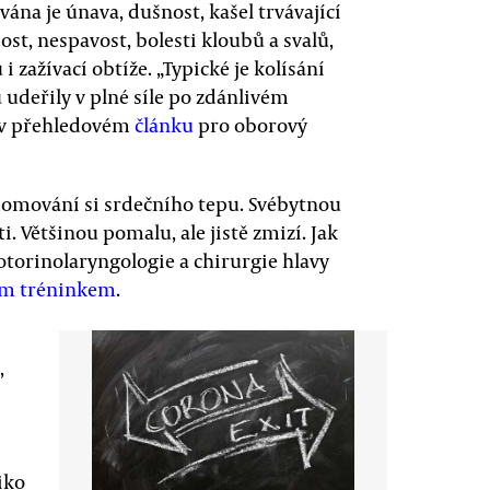
ána je únava, dušnost, kašel trvávající
bost, nespavost, bolesti kloubů a svalů,
i zažívací obtíže. „Typické je kolísání
u udeřily v plné síle po zdánlivém
i v přehledovém
článku
pro oborový
ědomování si srdečního tepu. Svébytnou
i. Většinou pomalu, ale jistě zmizí. Jak
otorinolaryngologie a chirurgie hlavy
ým tréninkem
.
,
iko