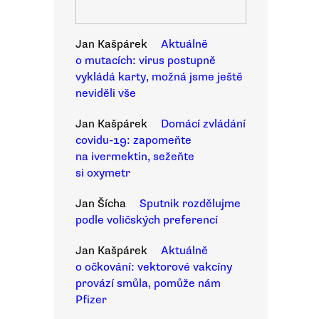
Jan Kašpárek
Aktuálně
o mutacích: virus postupně
vykládá karty, možná jsme ještě
neviděli vše
Jan Kašpárek
Domácí zvládání
covidu-19: zapomeňte
na ivermektin, sežeňte
si oxymetr
Jan Šícha
Sputnik rozdělujme
podle voličských preferencí
Jan Kašpárek
Aktuálně
o očkování: vektorové vakcíny
provází smůla, pomůže nám
Pfizer