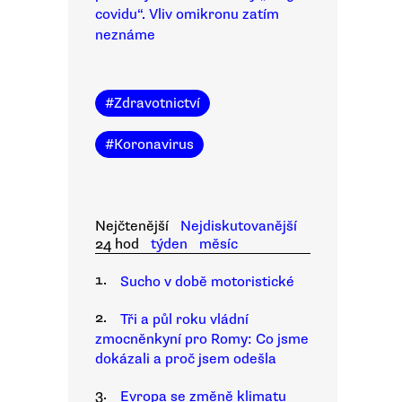
covidu“. Vliv omikronu zatím
neznáme
#
Zdravotnictví
#
Koronavirus
Nejčtenější
Nejdiskutovanější
24 hod
týden
měsíc
1.
Sucho v době motoristické
2.
Tři a půl roku vládní
zmocněnkyní pro Romy: Co jsme
dokázali a proč jsem odešla
3.
Evropa se změně klimatu