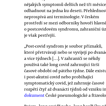
nějakých symptomů delších než tři měsíce
odhadnout na jedna ku deseti. Přehlednos
neprospívá ani terminologie. V českém
prostředí se mezi odborníky hovoří hlavn
o postcovidovém syndromu, zahraniční ú
je však pestřejší.
„Post-covid syndrom je soubor příznaků,
které přetrvávají nebo se vyvíjejí po dvaná
a více týdnech […]. V zahraničí se někdy
používá také long covid zahrnující širší
časové období od pátého týdne. Dále exist
i post-akutní covid nebo probíhající
symptomatický covid, jež zahrnuje časové
rozpětí čtyř až dvanácti týdnů od vzniku i
dokument
České pneumologické a ftizeolo