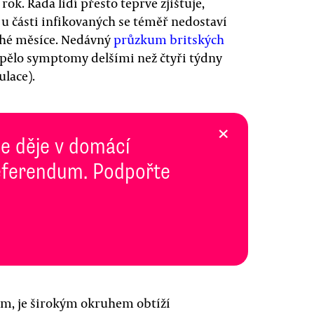
ok. Řada lidí přesto teprve zjišťuje,
u části infikovaných se téměř nedostaví
ouhé měsíce. Nedávný
průzkum britských
 trpělo symptomy delšími než čtyři týdny
ulace).
×
se děje v domácí
 Referendum. Podpořte
om, je širokým okruhem obtíží