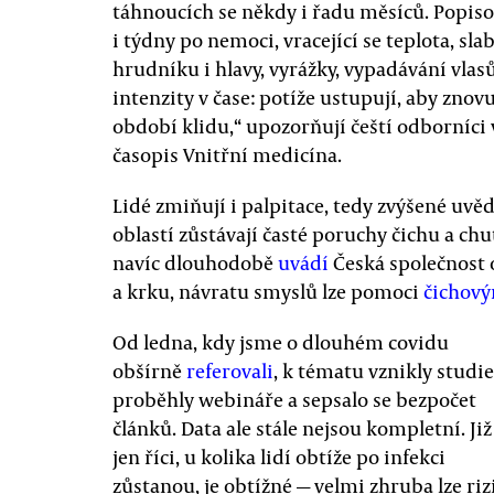
táhnoucích se někdy i řadu měsíců. Popisov
i týdny po nemoci, vracející se teplota, sla
hrudníku i hlavy, vyrážky, vypadávání vlasů 
intenzity v čase: potíže ustupují, aby znov
období klidu,“ upozorňují čeští odborníc
časopis Vnitřní medicína.
Lidé zmiňují i palpitace, tedy zvýšené uv
oblastí zůstávají časté poruchy čichu a chut
navíc dlouhodobě
uvádí
Česká společnost 
a krku, návratu smyslů lze pomoci
čichov
Od ledna, kdy jsme o dlouhém covidu
obšírně
referovali
, k tématu vznikly studie
proběhly webináře a sepsalo se bezpočet
článků. Data ale stále nejsou kompletní. Již
jen říci, u kolika lidí obtíže po infekci
zůstanou, je obtížné — velmi zhruba lze riz