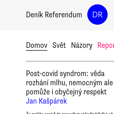
Deník Referendum
DR
Domov
Svět
Názory
Repo
Post-covid syndrom: věda
rozhání mlhu, nemocným ale
pomůže i obyčejný respekt
Jan Kašpárek
Že může covid-19 zanechat střednědobé až