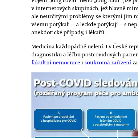
Pojem „long covid“ nebo „long haul“ (lze pře
v internetových skupinách, jež hlavně min
ale neurčitými problémy, se kterými jim 
všemu potýkali — a leckde potýkají — s ne
anekdotické případy, i lékařů.
Medicína každopádně nelení. I v České rep
diagnostiku a léčbu postcovidových pacie
fakultní nemocnice
i
soukromá zařízení
za