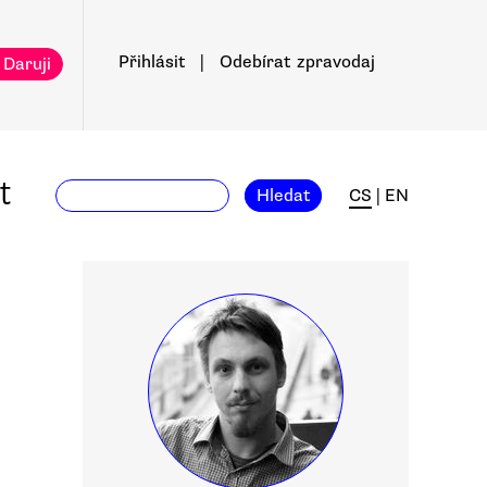
Přihlásit
|
Odebírat
zpravodaj
 Daruji
t
Hledat
CS
|
EN