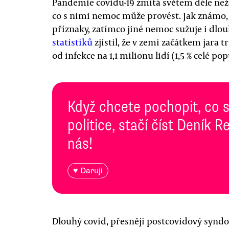
Pandemie covidu-19 zmítá světem déle než r
co s nimi nemoc může provést. Jak známo, 
příznaky, zatímco jiné nemoc sužuje i dl
statistiků
zjistil, že v zemi začátkem jara
od infekce na 1,1 milionu lidí (1,5 % celé pop
Když chcete pochopit, co 
politice, stačí číst Deník
nás!
♥ Daruji
Dlouhý covid, přesněji postcovidový synd