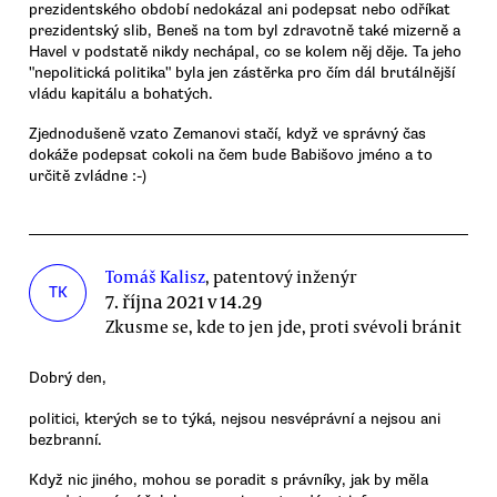
prezidentského období nedokázal ani podepsat nebo odříkat
prezidentský slib, Beneš na tom byl zdravotně také mizerně a
Havel v podstatě nikdy nechápal, co se kolem něj děje. Ta jeho
"nepolitická politika" byla jen zástěrka pro čím dál brutálnější
vládu kapitálu a bohatých.
Zjednodušeně vzato Zemanovi stačí, když ve správný čas
dokáže podepsat cokoli na čem bude Babišovo jméno a to
určitě zvládne :-)
Tomáš Kalisz
, patentový inženýr
TK
7. října 2021 v 14.29
Zkusme se, kde to jen jde, proti svévoli bránit
Dobrý den,
politici, kterých se to týká, nejsou nesvéprávní a nejsou ani
bezbranní.
Když nic jiného, mohou se poradit s právníky, jak by měla