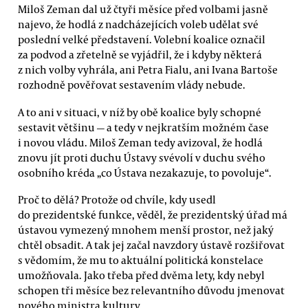
Miloš Zeman dal už čtyři měsíce před volbami jasně
najevo, že hodlá z nadcházejících voleb udělat své
poslední velké představení. Volební koalice označil
za podvod a zřetelně se vyjádřil, že i kdyby některá
z nich volby vyhrála, ani Petra Fialu, ani Ivana Bartoše
rozhodně pověřovat sestavením vlády nebude.
A to ani v situaci, v níž by obě koalice byly schopné
sestavit většinu — a tedy v nejkratším možném čase
i novou vládu. Miloš Zeman tedy avizoval, že hodlá
znovu jít proti duchu Ústavy svévolí v duchu svého
osobního kréda „co Ústava nezakazuje, to povoluje“.
Proč to dělá? Protože od chvíle, kdy usedl
do prezidentské funkce, věděl, že prezidentský úřad má
ústavou vymezený mnohem menší prostor, než jaký
chtěl obsadit. A tak jej začal navzdory ústavě rozšiřovat
s vědomím, že mu to aktuální politická konstelace
umožňovala. Jako třeba před dvěma lety, kdy nebyl
schopen tři měsíce bez relevantního důvodu jmenovat
nového ministra kultury.