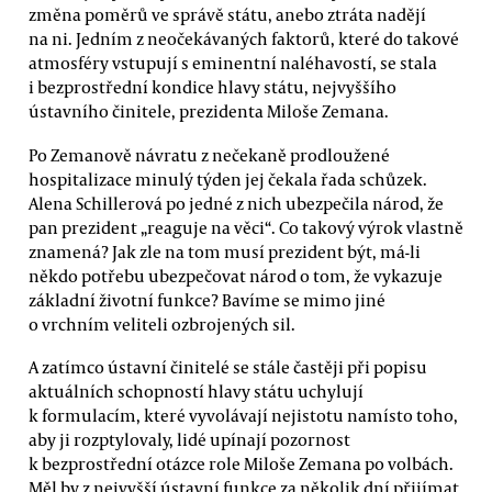
změna poměrů ve správě státu, anebo ztráta nadějí
na ni. Jedním z neočekávaných faktorů, které do takové
atmosféry vstupují s eminentní naléhavostí, se stala
i bezprostřední kondice hlavy státu, nejvyššího
ústavního činitele, prezidenta Miloše Zemana.
Po Zemanově návratu z nečekaně prodloužené
hospitalizace minulý týden jej čekala řada schůzek.
Alena Schillerová po jedné z nich ubezpečila národ, že
pan prezident „reaguje na věci“. Co takový výrok vlastně
znamená? Jak zle na tom musí prezident být, má-li
někdo potřebu ubezpečovat národ o tom, že vykazuje
základní životní funkce? Bavíme se mimo jiné
o vrchním veliteli ozbrojených sil.
A zatímco ústavní činitelé se stále častěji při popisu
aktuálních schopností hlavy státu uchylují
k formulacím, které vyvolávají nejistotu namísto toho,
aby ji rozptylovaly, lidé upínají pozornost
k bezprostřední otázce role Miloše Zemana po volbách.
Měl by z nejvyšší ústavní funkce za několik dní přijímat