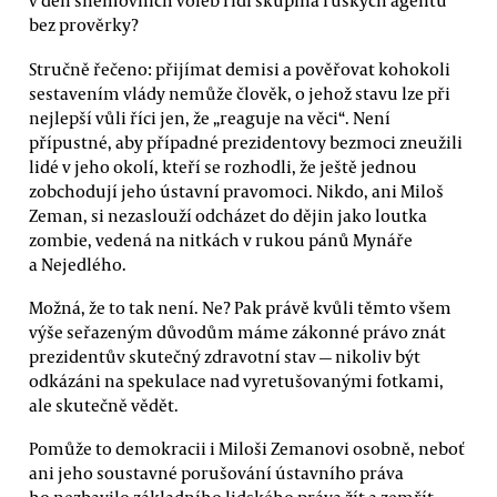
v den sněmovních voleb řídí skupina ruských agentů
bez prověrky?
Stručně řečeno: přijímat demisi a pověřovat kohokoli
sestavením vlády nemůže člověk, o jehož stavu lze při
nejlepší vůli říci jen, že „reaguje na věci“. Není
přípustné, aby případné prezidentovy bezmoci zneužili
lidé v jeho okolí, kteří se rozhodli, že ještě jednou
zobchodují jeho ústavní pravomoci. Nikdo, ani Miloš
Zeman, si nezaslouží odcházet do dějin jako loutka
zombie, vedená na nitkách v rukou pánů Mynáře
a Nejedlého.
Možná, že to tak není. Ne? Pak právě kvůli těmto všem
výše seřazeným důvodům máme zákonné právo znát
prezidentův skutečný zdravotní stav — nikoliv být
odkázáni na spekulace nad vyretušovanými fotkami,
ale skutečně vědět.
Pomůže to demokracii i Miloši Zemanovi osobně, neboť
ani jeho soustavné porušování ústavního práva