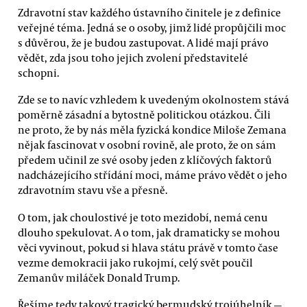
Zdravotní stav každého ústavního činitele je z definice
veřejné téma. Jedná se o osoby, jimž lidé propůjčili moc
s důvěrou, že je budou zastupovat. A lidé mají právo
vědět, zda jsou toho jejich zvolení představitelé
schopni.
Zde se to navíc vzhledem k uvedeným okolnostem stává
poměrně zásadní a bytostně politickou otázkou. Čili
ne proto, že by nás měla fyzická kondice Miloše Zemana
nějak fascinovat v osobní rovině, ale proto, že on sám
předem učinil ze své osoby jeden z klíčových faktorů
nadcházejícího střídání moci, máme právo vědět o jeho
zdravotním stavu vše a přesně.
O tom, jak choulostivé je toto mezidobí, nemá cenu
dlouho spekulovat. A o tom, jak dramaticky se mohou
věci vyvinout, pokud si hlava státu právě v tomto čase
vezme demokracii jako rukojmí, celý svět poučil
Zemanův miláček Donald Trump.
Řešíme tedy takový tragický bermudský trojúhelník —