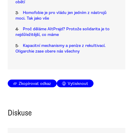
obětí
3.
Homofobie je pro vládu jen jedním z nástrojů
moci. Tak jako vše
4.
Proč děláme AltPrajd? Protože solidarita je to
nejdůležitější, co máme
5.
Kapacitní mechanismy a peníze z rekultivací.
Oligarchie zase obere nás všechny
Zkopírovat odkaz
Vytisknout
Diskuse