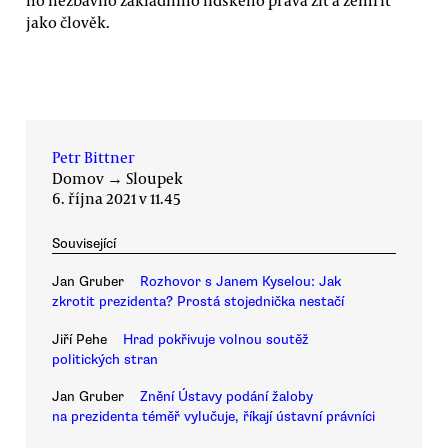
ho nezbavilo základního lidského práva žít a zemřít
jako člověk.
Petr Bittner
Domov
→
Sloupek
6. října 2021 v 11.45
Související
Jan Gruber
Rozhovor s Janem Kyselou: Jak
zkrotit prezidenta? Prostá stojednička nestačí
Jiří Pehe
Hrad pokřivuje volnou soutěž
politických stran
Jan Gruber
Znění Ústavy podání žaloby
na prezidenta téměř vylučuje, říkají ústavní právníci