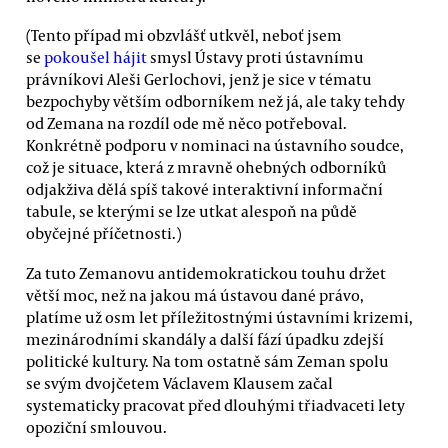
(Tento případ mi obzvlášť utkvěl, neboť jsem
se
pokoušel hájit
smysl Ústavy proti ústavnímu
právníkovi Aleši Gerlochovi, jenž je sice v tématu
bezpochyby větším odborníkem než já, ale taky tehdy
od Zemana na rozdíl ode mě něco potřeboval.
Konkrétně podporu v nominaci na ústavního soudce,
což je situace, která z mravně ohebných odborníků
odjakživa dělá spíš takové interaktivní informační
tabule, se kterými se lze utkat alespoň na půdě
obyčejné příčetnosti.)
Za tuto Zemanovu antidemokratickou touhu držet
větší moc, než na jakou má ústavou dané právo,
platíme už osm let příležitostnými ústavními krizemi,
mezinárodními skandály a další fází úpadku zdejší
politické kultury. Na tom ostatně sám Zeman spolu
se svým dvojčetem Václavem Klausem začal
systematicky pracovat před dlouhými třiadvaceti lety
opoziční smlouvou.