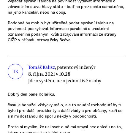
vypadat správní žaloba na povinnost vydávat informace o
zdravotním stavu hlavy státu - buď na prezidenta samotného,
na jeho kancelář, nebo na obojí.
Podobně by mohlo být užitečné podat správní žalobu na
povinnost poskytovat informace paralelně s trestními
oznámeními podanými kvůli zatajování informací ze strany
ČIŽP v případu otravy řeky Bečva.
Tomáš Kalisz
, patentový inženýr
TK
8. října 2021 v 10.28
Jde o systém, ne o jednotlivé osoby
Dobrý den pane Kolaříku,
času je bohužel vždycky málo, ale to soudní rozhodnutí by tu
bylo i pro další prezidenty a další vlády a pro občany, kteří se
s nimi dostanou do sporu někdy v budoucnosti.
Proto si myslím, že usilovat o ně má smysl bez ohledu na to,
jak se zrovna vyvíjí aktuální kauza.