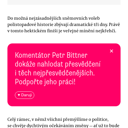
Do možná nejzásadnějších sněmovních voleb
polistopadové historie zbývají dramatické tři dny. Právě
v tomto hektickém finiši je veřejné mínění nejkřehčí.
×
Komentátor Petr Bittner
dokáže nahlodat přesvědčení
i těch nejpřesvědčenějších.
Podpořte jeho práci!
♥ Daruji
Celý rámec, v němž všichni přemýšlíme o politice,
se chvěje dychtivým očekáváním změny — ať už to bude