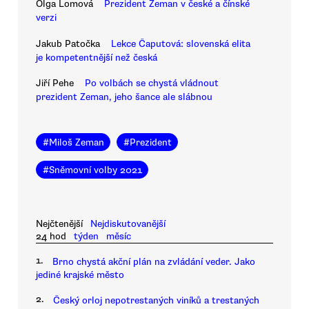
Olga Lomová
Prezident Zeman v české a čínské
verzi
Jakub Patočka
Lekce Čaputová: slovenská elita
je kompetentnější než česká
Jiří Pehe
Po volbách se chystá vládnout
prezident Zeman, jeho šance ale slábnou
#
Miloš Zeman
#
Prezident
#
Sněmovní volby 2021
Nejčtenější
Nejdiskutovanější
24 hod
týden
měsíc
1.
Brno chystá akční plán na zvládání veder. Jako
jediné krajské město
2.
Český orloj nepotrestaných viníků a trestaných