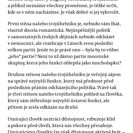
a jelikož neznáme všechny proměnné, je těžké určit,
kde se v něm nacházíme. Je však dobré si jej vykreslit.
První stěna našeho trojúhelníku je, nebudu vám lhát,
vlastně docela romantická. Nejúspěšnější politik
v samostatných českých dějinách nebude odcházet
v nemocnici, ale rozehraje v Lánech svou poslední
velkou partii. Jenže to je právě ono — byla by to vůbec
„jeho“ partie? Není to už dávno partie mocenské
skupiny, která jeho funkci oblepila jako mucholapku?
Druhou stěnou našeho trojúhelníku je veřejný zájem
na správě nejvyšší funkce, který má přednost před
posledním přáním odcházejícího politika. Právě tak
je třetí stěnou našeho trojúhelníku pohled na člověka,
který sám ztělesňuje nejvyšší ústavní funkci, ale
přitom je zcela odkázán na druhé.
Umírající člověk neztrácí důstojnost, vzbuzuje klid
a pokoru před chvílí, která nás všechny přesahuje.
Umírajícímu člověku lze však důstojnost aktivně brát —