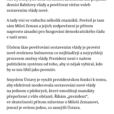
demisi Babišovy vlády a pověřovat vítěze voleb
sestavením vlády nové.
A tady visí ve vzduchu několik otazníků. Pověsil je tam
sám Miloš Zeman a jejich zodpovězení je přitom
naprosto zásadní pro fungování demokratického řádu
v naší zemi.
Účelem fáze pověřování sestavením vlády je provést
nově zvolenou Sněmovnu co nejhladčeji a nejrychleji
procesem změny vlády. Prezident není v našem
politickém systému od toho, aby si nějak vybíral, kdo
by se mu líbil jako premiér.
Smyslem Ústavy je využít prezidentskou funkci k tomu,
aby efektivně moderovala sestavování nové vlády
na jednom z půdorysů, které umožňují mandáty
přepočtené z vůle občanů. Říkám „prezident“,
ve skutečnosti přitom mluvíme o Miloši Zemanovi,
jemuž je ovšem jedno, co zamýšlí Ústava.