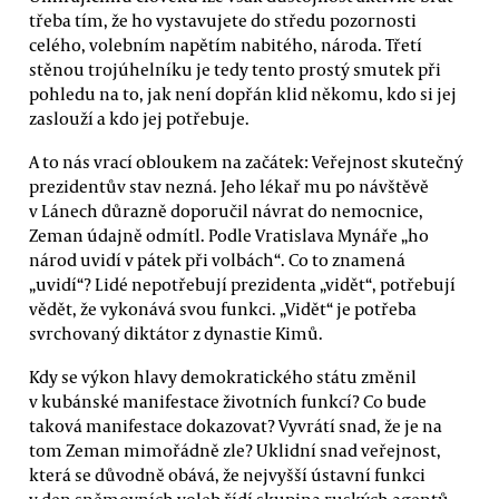
třeba tím, že ho vystavujete do středu pozornosti
celého, volebním napětím nabitého, národa. Třetí
stěnou trojúhelníku je tedy tento prostý smutek při
pohledu na to, jak není dopřán klid někomu, kdo si jej
zaslouží a kdo jej potřebuje.
A to nás vrací obloukem na začátek: Veřejnost skutečný
prezidentův stav nezná. Jeho lékař mu po návštěvě
v Lánech důrazně doporučil návrat do nemocnice,
Zeman údajně odmítl. Podle Vratislava Mynáře „ho
národ uvidí v pátek při volbách“. Co to znamená
„uvidí“? Lidé nepotřebují prezidenta „vidět“, potřebují
vědět, že vykonává svou funkci. „Vidět“ je potřeba
svrchovaný diktátor z dynastie Kimů.
Kdy se výkon hlavy demokratického státu změnil
v kubánské manifestace životních funkcí? Co bude
taková manifestace dokazovat? Vyvrátí snad, že je na
tom Zeman mimořádně zle? Uklidní snad veřejnost,
která se důvodně obává, že nejvyšší ústavní funkci