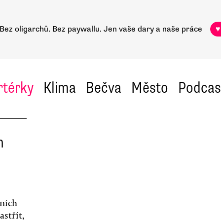
Bez oligarchů. Bez paywallu.
Jen vaše dary a naše práce
♥
rtérky
Klima
Bečva
Město
Podcas
h
dních
astřít,