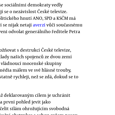
 se sociálními demokraty vedly
í se o nezávislost České televize.
olitického hnutí ANO, SPD a KSČM má
í se nijak netají
averzí
vůči současnému
veni odvolat generálního ředitele Petra
žňovat s destrukcí České televize,
klady našich spojenců ze dvou zemí
e vládnoucí mocenské skupiny
média málem ve své hlásné trouby,
tatně rychleji, než se zdá, dokud se to
ž deklarovaným cílem je uchránit
a první pohled jevit jako
 čelit silám ohrožujícím svobodná