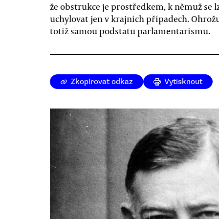
že obstrukce je prostředkem, k němuž se l
uchylovat jen v krajních případech. Ohrož
totiž samou podstatu parlamentarismu.
Zkopírovat odkaz
Vytisknout