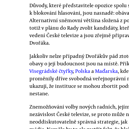
Důvody, které představitele opozice spolu
k blokování hlasování, jsou nasnadě: obávaj
Alternativní sněmovní většina složená z p
totiž v plánu do Rady zvolit kandidáty, kteř
vedení České televize a jsou zřejmě připra
Dvořáka.
Jakkoliv nelze případný Dvořákův pád ztoto
obavy o její budoucnost jsou na místě. Pří
Visegrádské čtyřky
,
Polska
a
Maďarska
, kd
proměnily dříve svobodná veřejnoprávní 
ukazují, že instituce se mohou zbortit pods
nestane.
Znemožňování volby nových radních, jejím
nezávislost České televize, se proto může n
neoddiskutovatelně správná strategie, jak