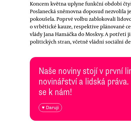
Koncem května uplyne funkční období čty
Poslanecká sněmovna doposud nezvolila jeji
pokoušela. Poprvé volbu zablokovali lidovc
o vrbětické kauze, respektive plánované 
vlády Jana Hamáčka do Moskvy. A potřetí j
politických stran, včetně vládní sociální d
Naše noviny stojí v první l
novinářství a lidská práva.
se k nám!
♥ Daruji