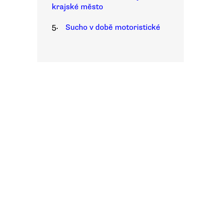
krajské město
5.
Sucho v době motoristické