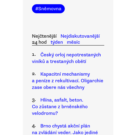
#
Sněmovna
Nejčtenější
Nejdiskutovanější
24 hod
týden
měsíc
1.
Český orloj nepotrestaných
viníků a trestaných obětí
2.
Kapacitní mechanismy
a peníze z rekultivací. Oligarchie
zase obere nás všechny
3.
Hlína, asfalt, beton.
Co zůstane z brněnského
velodromu?
4.
Brno chystá akční plán
na zvládání veder. Jako jediné