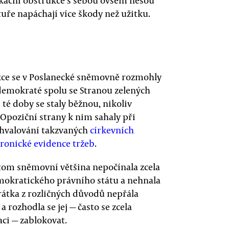
lokační obstrukce s sebou ovšem nesou
tuře napáchají více škody než užitku.
ukce se v Poslanecké sněmovně rozmohly
í demokraté spolu se Stranou zelených
 té doby se staly běžnou, nikoliv
 Opoziční strany k nim sahaly při
chvalování takzvaných
církevních
tronické evidence tržeb
.
tom sněmovní většina nepočínala zcela
mokratického právního státu a nehnala
krátka z rozličných důvodů nepřála
rozhodla se jej — často se zcela
ci — zablokovat.