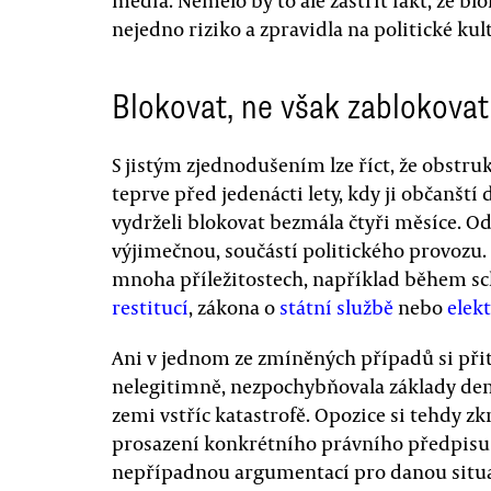
média. Nemělo by to ale zastřít fakt, že b
nejedno riziko a zpravidla na politické kul
Blokovat, ne však zablokovat
S jistým zjednodušením lze říct, že obstr
teprve před jedenácti lety, kdy ji občanšt
vydrželi blokovat bezmála čtyři měsíce. Od
výjimečnou, součástí politického provozu.
mnoha příležitostech, například během s
restitucí
, zákona o
státní službě
nebo
elek
Ani v jednom ze zmíněných případů si při
nelegitimně, nezpochybňovala základy de
zemi vstříc katastrofě. Opozice si tehdy z
prosazení konkrétního právního předpisu a 
nepřípadnou argumentací pro danou situa