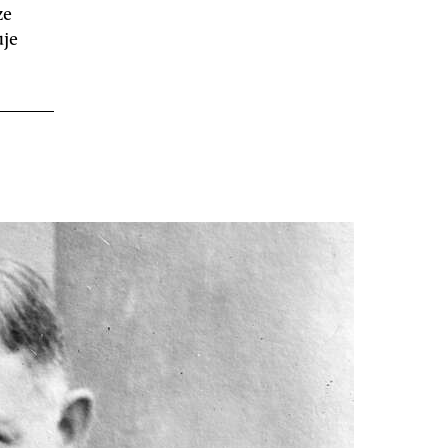
ze
uje