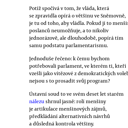
Potíž spočívá v tom, že vláda, která
se zpravidla opírá o většinu ve Sněmovně,
je tu od toho, aby vládla. Pokud jí to menš
poslanců neumožňuje, a to nikoliv
jednorázově, ale dlouhodobě, popírá tím
samu podstatu parlamentarismu.
Jednoduše řečeno: k čemu bychom
potřebovali parlament, ve kterém ti, kteří
vzešli jako vítězové z demokratických vole
nejsou s to prosadit svůj program?
Ústavní soud to ve svém deset let starém
nálezu
shrnul jasně: rolí menšiny
je artikulace menšinových zájmů,
předkládání alternativních návrhů
a důsledná kontrola většiny.