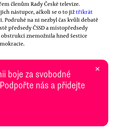
řem členům Rady České televize.
ch nástupce, ačkoli se o to již
třikrát
i. Podruhé na ni nezbyl čas kvůli debatě
cestě předsedy ČSSD a místopředsedy
i obstrukcí znemožnila hned šestice
emokracie.
×
inii boje za svobodné
 Podpořte nás a přidejte