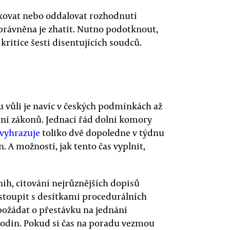
kovat nebo oddalovat rozhodnutí
právněna je zhatit. Nutno podotknout,
ritice šesti disentujících soudců.
 vůli je navíc v českých podmínkách až
vání zákonů. Jednací řád dolní komory
vyhrazuje
toliko dvě dopoledne v týdnu
. A možností, jak tento čas vyplnit,
nih, citování nejrůznějších dopisů
stoupit s desítkami procedurálních
žádat o přestávku na jednání
hodin. Pokud si čas na poradu vezmou