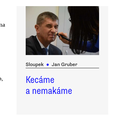
ina
Sloupek
●
Jan Gruber
Kecáme
b,
a nemakáme