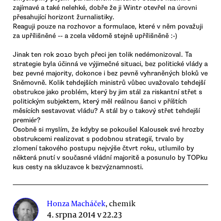
zajímavé a také nelehké, dobře že ji Wintr otevřel na úrovni
přesahující horizont žurnalistiky.
Reaguji pouze na rozhovor a formulace, které v něm považuji
za upřílišněné -- a zcela vědomě stejně upřílišněně :-)
Jinak ten rok 2010 bych přeci jen tolik nedémonizoval. Ta
strategie byla účinná ve výjimečné situaci, bez politické vlády a
bez pevné majority, dokonce i bez pevně vyhraněných bloků ve
Sněmovně. Kolik tehdejších ministrů vůbec uvažovalo tehdejší
obstrukce jako problém, který by jim stál za riskantní střet s
politickým subjektem, který měl reálnou šanci v příštích
měsících sestavovat vládu? A stál by o takový střet tehdejší
premiér?
Osobně si myslím, že kdyby se pokoušel Kalousek své hrozby
obstrukcemi realizovat s podobnou strategií, trvalo by
zlomení takového postupu nejvýše čtvrt roku, utlumilo by
některá pnutí v současné vládní majoritě a posunulo by TOPku
kus cesty na skluzavce k bezvýznamnosti.
Honza Macháček
, chemik
4. srpna 2014 v 22.23