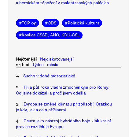
a heroickém táboření v malostranských palácích
#
TOP 09
#
ODS
#
Politická kultura
#
Koalice ČSSD, ANO, KDU-ČSL
Nejčtenější
Nejdiskutovanější
24 hod
týden
měsíc
1.
Sucho v době motoristické
2.
Tři a půl roku vládní zmocněnkyní pro Romy:
Co jsme dokázali a proč jsem odešla
3.
Evropa se změně klimatu přizpůsobí. Otázkou
je kdy, jak a co s příčinami
4.
Ceuta jako nástroj hybridního boje. Jak krajní
pravice rozděluje Evropu