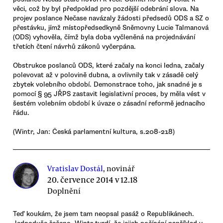
věci, což by byl předpoklad pro pozdější odebrání slova. Na
projev poslance Nečase navázaly žádosti předsedů ODS a SZ o
přestávku, jímž místopředsedkyně Sněmovny Lucie Talmanová
(ODS) vyhověla, čímž byla doba vyčleněná na projednávání
třetích čtení návrhů zákonů vyčerpána.
Obstrukce poslanců ODS, které začaly na konci ledna, začaly
polevovat až v polovině dubna, a ovlivnily tak v zásadě celý
zbytek volebního období. Demonstrace toho, jak snadné je s
pomocí § 95 JŘPS zastavit legislativní proces, by měla vést v
šestém volebním období k úvaze o zásadní reformě jednacího
řádu.
(Wintr, Jan: Česká parlamentní kultura, s.208-218)
Vratislav Dostál
, novinář
20. července 2014 v 12.18
Doplnění
Teď koukám, že jsem tam neopsal pasáž o Republikánech.