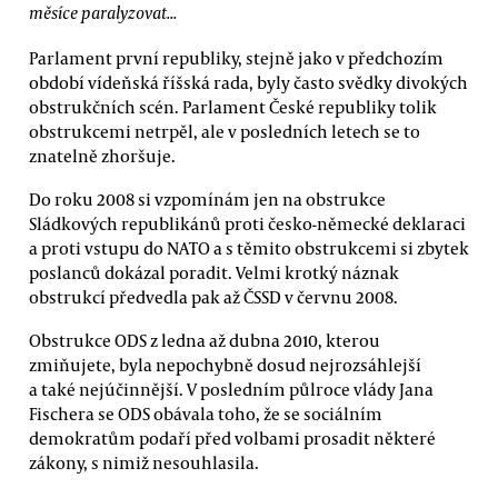
měsíce paralyzovat...
Parlament první republiky, stejně jako v předchozím
období vídeňská říšská rada, byly často svědky divokých
obstrukčních scén. Parlament České republiky tolik
obstrukcemi netrpěl, ale v posledních letech se to
znatelně zhoršuje.
Do roku 2008 si vzpomínám jen na obstrukce
Sládkových republikánů proti česko-německé deklaraci
a proti vstupu do NATO a s těmito obstrukcemi si zbytek
poslanců dokázal poradit. Velmi krotký náznak
obstrukcí předvedla pak až ČSSD v červnu 2008.
Obstrukce ODS z ledna až dubna 2010, kterou
zmiňujete, byla nepochybně dosud nejrozsáhlejší
a také nejúčinnější. V posledním půlroce vlády Jana
Fischera se ODS obávala toho, že se sociálním
demokratům podaří před volbami prosadit některé
zákony, s nimiž nesouhlasila.