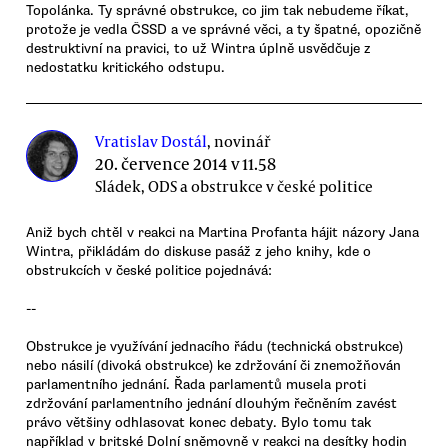
Topolánka. Ty správné obstrukce, co jim tak nebudeme říkat,
protože je vedla ČSSD a ve správné věci, a ty špatné, opozičně
destruktivní na pravici, to už Wintra úplně usvědčuje z
nedostatku kritického odstupu.
Vratislav Dostál
, novinář
20. července 2014 v 11.58
Sládek, ODS a obstrukce v české politice
Aniž bych chtěl v reakci na Martina Profanta hájit názory Jana
Wintra, přikládám do diskuse pasáž z jeho knihy, kde o
obstrukcích v české politice pojednává:
--
Obstrukce je využívání jednacího řádu (technická obstrukce)
nebo násilí (divoká obstrukce) ke zdržování či znemožňován
parlamentního jednání. Řada parlamentů musela proti
zdržování parlamentního jednání dlouhým řečněním zavést
právo většiny odhlasovat konec debaty. Bylo tomu tak
například v britské Dolní sněmovně v reakci na desítky hodin