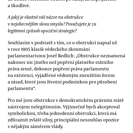
a škodlivé.
A jaký je vlastně váš názor na obstrukce
v nejobecnějším slova smyslu? Považujete je za
legitimní způsob opoziční strategie?
Souhlasím v podstatě s tím, co o obstrukci napsal už
v roce 1905 klasik vědeckého zkoumání
parlamentarismu Josef Redlich: „Obstrukce neznamená
nakonec nic jiného než popření platného státního
práva země, dokonce popření práva parlamentu
na existenci, vyjádřené vědomým zneužitím forem
a zásad, které jsou životní podmínkou pro působení
parlamentu“.
Pro mě jsou obstrukce v demokratickém právním státě
nástrojem nelegitimním. Výjimečně bych akceptoval
symbolickou, třeba jednodenní obstrukci, která má
zdůraznit zvlášť silný, principiální nesouhlas opozice
s nějakým záměrem vlády.