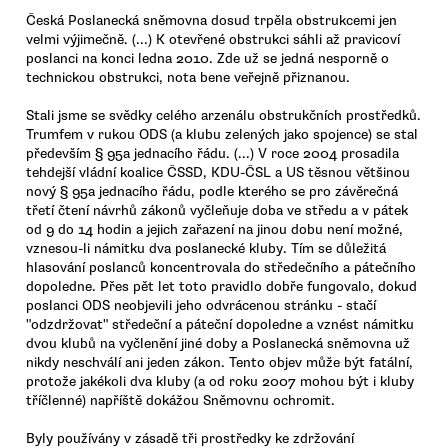
Česká Poslanecká sněmovna dosud trpěla obstrukcemi jen
velmi výjimečně. (...) K otevřené obstrukci sáhli až pravicoví
poslanci na konci ledna 2010. Zde už se jedná nesporně o
technickou obstrukci, nota bene veřejně přiznanou.
Stali jsme se svědky celého arzenálu obstrukčních prostředků.
Trumfem v rukou ODS (a klubu zelených jako spojence) se stal
především § 95a jednacího řádu. (...) V roce 2004 prosadila
tehdejší vládní koalice ČSSD, KDU-ČSL a US těsnou většinou
nový § 95a jednacího řádu, podle kterého se pro závěrečná
třetí čtení návrhů zákonů vyčleňuje doba ve středu a v pátek
od 9 do 14 hodin a jejich zařazení na jinou dobu není možné,
vznesou-li námitku dva poslanecké kluby. Tím se důležitá
hlasování poslanců koncentrovala do středečního a pátečního
dopoledne. Přes pět let toto pravidlo dobře fungovalo, dokud
poslanci ODS neobjevili jeho odvrácenou stránku - stačí
"odzdržovat" středeční a páteční dopoledne a vznést námitku
dvou klubů na vyčlenění jiné doby a Poslanecká sněmovna už
nikdy neschválí ani jeden zákon. Tento objev může být fatální,
protože jakékoli dva kluby (a od roku 2007 mohou být i kluby
tříčlenné) napříště dokážou Sněmovnu ochromit.
Byly používány v zásadě tři prostředky ke zdržování