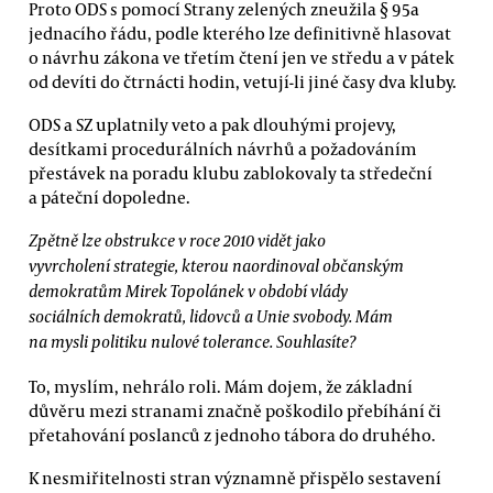
Proto ODS s pomocí Strany zelených zneužila § 95a
jednacího řádu, podle kterého lze definitivně hlasovat
o návrhu zákona ve třetím čtení jen ve středu a v pátek
od devíti do čtrnácti hodin, vetují-li jiné časy dva kluby.
ODS a SZ uplatnily veto a pak dlouhými projevy,
desítkami procedurálních návrhů a požadováním
přestávek na poradu klubu zablokovaly ta středeční
a páteční dopoledne.
Zpětně lze obstrukce v roce 2010 vidět jako
vyvrcholení strategie, kterou naordinoval občanským
demokratům Mirek Topolánek v období vlády
sociálních demokratů, lidovců a Unie svobody. Mám
na mysli politiku nulové tolerance. Souhlasíte?
To, myslím, nehrálo roli. Mám dojem, že základní
důvěru mezi stranami značně poškodilo přebíhání či
přetahování poslanců z jednoho tábora do druhého.
K nesmiřitelnosti stran významně přispělo sestavení