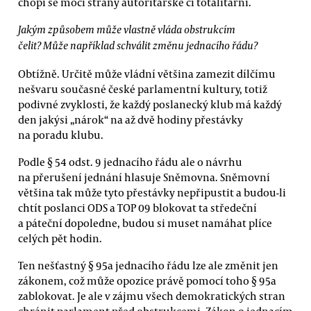
chopí se moci strany autoritářské či totalitární.
Jakým způsobem může vlastně vláda obstrukcím
čelit? Může například schválit změnu jednacího řádu?
Obtížně. Určitě může vládní většina zamezit dílčímu
nešvaru současné české parlamentní kultury, totiž
podivné zvyklosti, že každý poslanecký klub má každý
den jakýsi „nárok“ na až dvě hodiny přestávky
na poradu klubu.
Podle § 54 odst. 9 jednacího řádu ale o návrhu
na přerušení jednání hlasuje Sněmovna. Sněmovní
většina tak může tyto přestávky nepřipustit a budou-li
chtít poslanci ODS a TOP 09 blokovat ta středeční
a páteční dopoledne, budou si muset namáhat plíce
celých pět hodin.
Ten nešťastný § 95a jednacího řádu lze ale změnit jen
zákonem, což může opozice právě pomocí toho § 95a
zablokovat. Je ale v zájmu všech demokratických stran