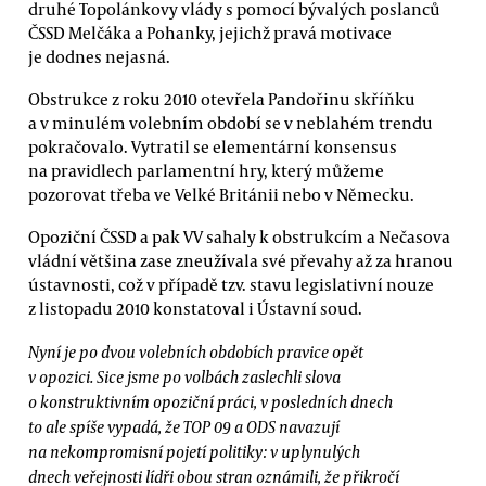
druhé Topolánkovy vlády s pomocí bývalých poslanců
ČSSD Melčáka a Pohanky, jejichž pravá motivace
je dodnes nejasná.
Obstrukce z roku 2010 otevřela Pandořinu skříňku
a v minulém volebním období se v neblahém trendu
pokračovalo. Vytratil se elementární konsensus
na pravidlech parlamentní hry, který můžeme
pozorovat třeba ve Velké Británii nebo v Německu.
Opoziční ČSSD a pak VV sahaly k obstrukcím a Nečasova
vládní většina zase zneužívala své převahy až za hranou
ústavnosti, což v případě tzv. stavu legislativní nouze
z listopadu 2010 konstatoval i Ústavní soud.
Nyní je po dvou volebních obdobích pravice opět
v opozici. Sice jsme po volbách zaslechli slova
o konstruktivním opoziční práci, v posledních dnech
to ale spíše vypadá, že TOP 09 a ODS navazují
na nekompromisní pojetí politiky: v uplynulých
dnech veřejnosti lídři obou stran oznámili, že přikročí