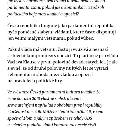
Jak byste charakterizoval tradici novodobého českého
parlamentarismu, pokud jde o komunikaci a způsob
politického boje mezi koalicí a opozicí?
Česká republika funguje jako parlamentní republika,
byť s poměrně slabými vládami, které často disponují
jen velmi malými většinami, pokud vůbec.
Pokud vláda má většinu, často ji využívá a nesnaží
se hledat kompromisy s opozicí. To platilo už pro vládu
Václava Klause v první polovině devadesátých let. Je ale
zjevné, že od druhé poloviny nultých let se vytrácí
i elementární shoda mezi vládou a opozicí
na pravidlech politické hry.
Ve své knize Česká parlamentní kultura uvádíte, že
jsme do roku 2010 vlastně s obstrukcemi
srovnatelnými například s obdobím první republiky
zkušenost nezažili. Můžete čtenářům přiblížit, v čem
spočíval zlom a jakým způsobem se tehdy ODS
a zeleným podařilo dolní komoru na necelé čtyři