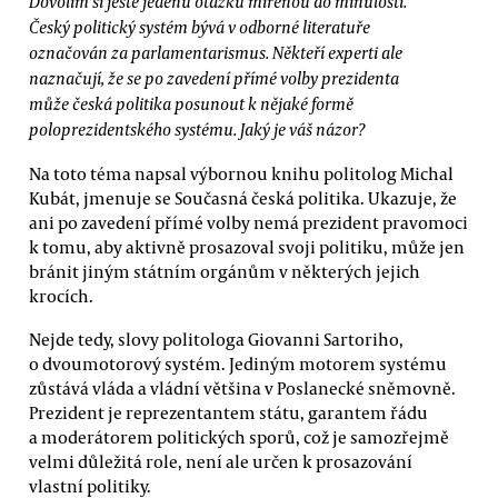
Dovolím si ještě jedenu otázku mířenou do minulosti.
Český politický systém bývá v odborné literatuře
označován za parlamentarismus. Někteří experti ale
naznačují, že se po zavedení přímé volby prezidenta
může česká politika posunout k nějaké formě
poloprezidentského systému. Jaký je váš názor?
Na toto téma napsal výbornou knihu politolog Michal
Kubát, jmenuje se Současná česká politika. Ukazuje, že
ani po zavedení přímé volby nemá prezident pravomoci
k tomu, aby aktivně prosazoval svoji politiku, může jen
bránit jiným státním orgánům v některých jejich
krocích.
Nejde tedy, slovy politologa Giovanni Sartoriho,
o dvoumotorový systém. Jediným motorem systému
zůstává vláda a vládní většina v Poslanecké sněmovně.
Prezident je reprezentantem státu, garantem řádu
a moderátorem politických sporů, což je samozřejmě
velmi důležitá role, není ale určen k prosazování
vlastní politiky.