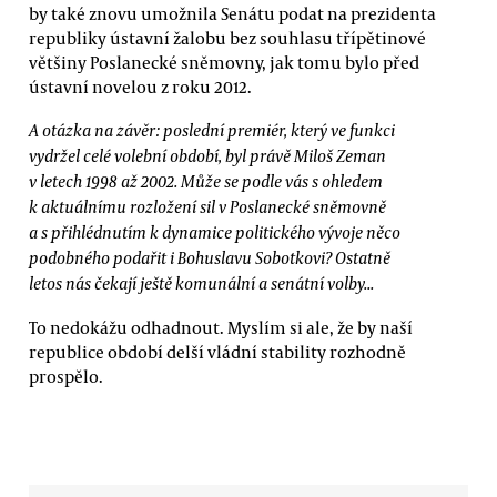
by také znovu umožnila Senátu podat na prezidenta
republiky ústavní žalobu bez souhlasu třípětinové
většiny Poslanecké sněmovny, jak tomu bylo před
ústavní novelou z roku 2012.
A otázka na závěr: poslední premiér, který ve funkci
vydržel celé volební období, byl právě Miloš Zeman
v letech 1998 až 2002. Může se podle vás s ohledem
k aktuálnímu rozložení sil v Poslanecké sněmovně
a s přihlédnutím k dynamice politického vývoje něco
podobného podařit i Bohuslavu Sobotkovi? Ostatně
letos nás čekají ještě komunální a senátní volby...
To nedokážu odhadnout. Myslím si ale, že by naší
republice období delší vládní stability rozhodně
prospělo.