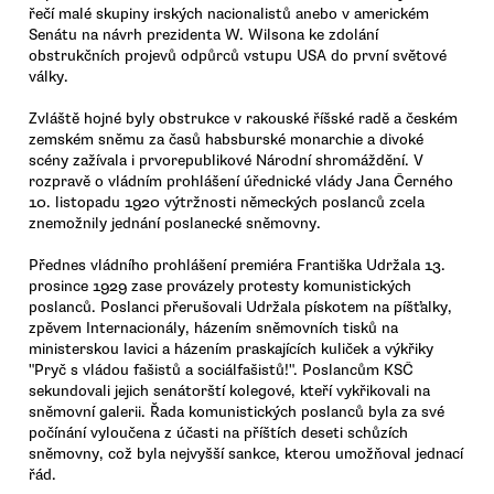
řečí malé skupiny irských nacionalistů anebo v americkém
Senátu na návrh prezidenta W. Wilsona ke zdolání
obstrukčních projevů odpůrců vstupu USA do první světové
války.
Zvláště hojné byly obstrukce v rakouské říšské radě a českém
zemském sněmu za časů habsburské monarchie a divoké
scény zažívala i prvorepublikové Národní shromáždění. V
rozpravě o vládním prohlášení úřednické vlády Jana Černého
10. listopadu 1920 výtržnosti německých poslanců zcela
znemožnily jednání poslanecké sněmovny.
Přednes vládního prohlášení premiéra Františka Udržala 13.
prosince 1929 zase provázely protesty komunistických
poslanců. Poslanci přerušovali Udržala pískotem na píšťalky,
zpěvem Internacionály, házením sněmovních tisků na
ministerskou lavici a házením praskajících kuliček a výkřiky
"Pryč s vládou fašistů a sociálfašistů!". Poslancům KSČ
sekundovali jejich senátorští kolegové, kteří vykřikovali na
sněmovní galerii. Řada komunistických poslanců byla za své
počínání vyloučena z účasti na příštích deseti schůzích
sněmovny, což byla nejvyšší sankce, kterou umožňoval jednací
řád.