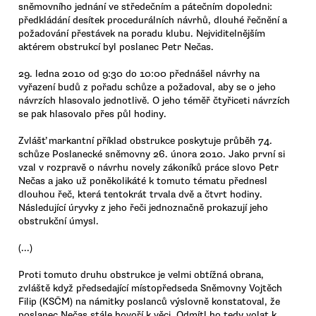
sněmovního jednání ve středečním a pátečním dopoledni:
předkládání desítek procedurálních návrhů, dlouhé řečnění a
požadování přestávek na poradu klubu. Nejviditelnějším
aktérem obstrukcí byl poslanec Petr Nečas.
29. ledna 2010 od 9:30 do 10:00 přednášel návrhy na
vyřazení budů z pořadu schůze a požadoval, aby se o jeho
návrzích hlasovalo jednotlivě. O jeho téměř čtyřiceti návrzích
se pak hlasovalo přes půl hodiny.
Zvlášť markantní příklad obstrukce poskytuje průběh 74.
schůze Poslanecké sněmovny 26. února 2010. Jako první si
vzal v rozpravě o návrhu novely zákoníků práce slovo Petr
Nečas a jako už poněkolikáté k tomuto tématu přednesl
dlouhou řeč, která tentokrát trvala dvě a čtvrt hodiny.
Následující úryvky z jeho řeči jednoznačně prokazují jeho
obstrukční úmysl.
(...)
Proti tomuto druhu obstrukce je velmi obtížná obrana,
zvláště když předsedající místopředseda Sněmovny Vojtěch
Filip (KSČM) na námitky poslanců výslovně konstatoval, že
poslanec Nečas stále hovoří k věci. Odmítl ho tedy volat k