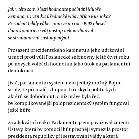
Jak v této souvislosti hodnotíte počínání Miloše
Zemana při vzniku úřednické vlády Jiřího Rusnoka?
Prezident tehdy vůbec poprvé po roce 1992 obešel
dolní komoru a svůj postup nekoordinoval
se stranami v ní zastoupenými...
Prosazení prezidentského kabinetu a jeho udržování
u moci proti vůli Poslanecké sněmovny ještě čtvrt roku
po nových volbách hodnotím jako útok na parlamentní
demokracii.
Jistě, parlamentní systém není jediný možný. Bojím
se ale, že při malé schopnosti českých politických
aktérů se dohodnout, o níž právě byla řeč,
by komplikovanější poloprezidentský systém fungoval
ještě hůře.
Za adekvátní reakci Parlamentu jsem považoval změnu
Ústavy, která by pomocí lhůt přesněji vymezila prostor
prezidenta republiky při sestavování vlády a která