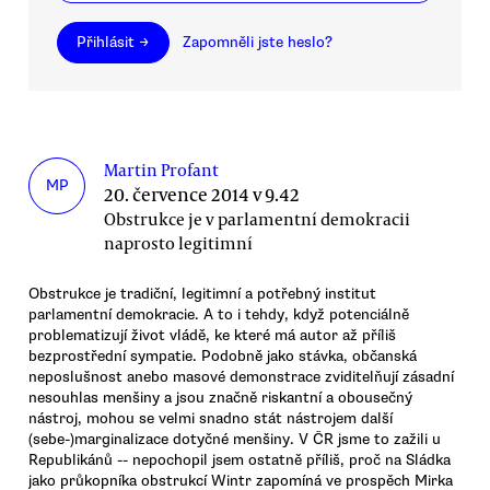
Přihlásit →
Zapomněli jste heslo?
Martin Profant
MP
20. července 2014 v 9.42
Obstrukce je v parlamentní demokracii
naprosto legitimní
Obstrukce je tradiční, legitimní a potřebný institut
parlamentní demokracie. A to i tehdy, když potenciálně
problematizují život vládě, ke které má autor až příliš
bezprostřední sympatie. Podobně jako stávka, občanská
neposlušnost anebo masové demonstrace zviditelňují zásadní
nesouhlas menšiny a jsou značně riskantní a obousečný
nástroj, mohou se velmi snadno stát nástrojem další
(sebe-)marginalizace dotyčné menšiny. V ČR jsme to zažili u
Republikánů -- nepochopil jsem ostatně příliš, proč na Sládka
jako průkopníka obstrukcí Wintr zapomíná ve prospěch Mirka