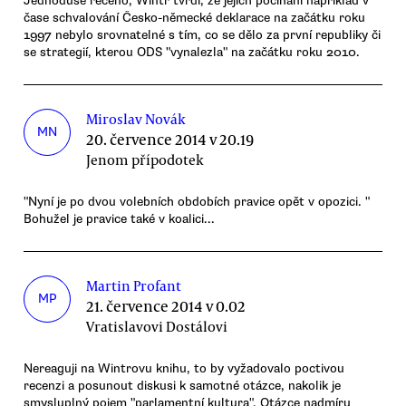
Jednoduše řečeno, Wintr tvrdí, že jejich počínání například v
čase schvalování Česko-německé deklarace na začátku roku
1997 nebylo srovnatelné s tím, co se dělo za první republiky či
se strategií, kterou ODS "vynalezla" na začátku roku 2010.
Miroslav Novák
MN
20. července 2014 v 20.19
Jenom přípodotek
"Nyní je po dvou volebních obdobích pravice opět v opozici. "
Bohužel je pravice také v koalici...
Martin Profant
MP
21. července 2014 v 0.02
Vratislavovi Dostálovi
Nereaguji na Wintrovu knihu, to by vyžadovalo poctivou
recenzi a posunout diskusi k samotné otázce, nakolik je
smysluplný pojem "parlamentní kultura". Otázce nadmíru