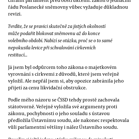
chránit parlament před obstrukcemi. Zákon o jednacím
řádu Poslanecké sněmovny vůbec vyžaduje důkladnou
revizi.
Tvrdíte, že se pravici skutečně za jistých okolností
může podařit blokovat sněmovnu až do konce
volebního období. Nabízí se otázka, proč se o to samé
nepokusila levice při schvalování církevních
restitucí...
Já jsem byl odpůrcem toho zákona o majetkovém
vyrovnání s církvemi z důvodů, které jsem veřejně
vyložil. Ale nepřál jsem si, aby opozice zabránila jeho
přijetí za cenu likvidační obstrukce.
Podle mého názoru se ČSSD tehdy prostě zachovala
státotvorně. Veřejně vyložila své argumenty proti
zákonu, pochybnosti o jeho souladu s ústavou
předložila Ústavnímu soudu, ale nakonec respektovala
vůli parlamentní většiny i nález Ústavního soudu.