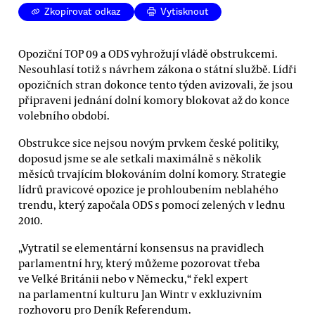
Zkopírovat odkaz
Vytisknout
Opoziční TOP 09 a ODS vyhrožují vládě obstrukcemi.
Nesouhlasí totiž s návrhem zákona o státní službě. Lídři
opozičních stran dokonce tento týden avizovali, že jsou
připraveni jednání dolní komory blokovat až do konce
volebního období.
Obstrukce sice nejsou novým prvkem české politiky,
doposud jsme se ale setkali maximálně s několik
měsíců trvajícím blokováním dolní komory. Strategie
lídrů pravicové opozice je prohloubením neblahého
trendu, který započala ODS s pomocí zelených v lednu
2010.
„Vytratil se elementární konsensus na pravidlech
parlamentní hry, který můžeme pozorovat třeba
ve Velké Británii nebo v Německu,“ řekl expert
na parlamentní kulturu Jan Wintr v exkluzivním
rozhovoru pro Deník Referendum.