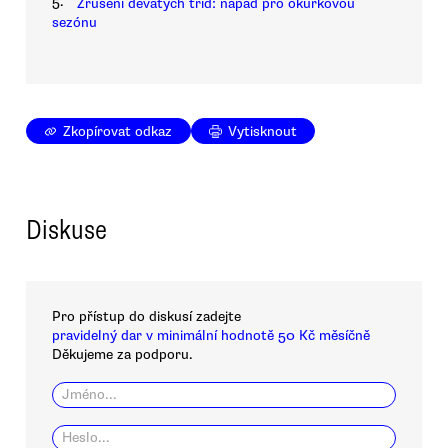
5.
Zrušení devátých tříd: nápad pro okurkovou
sezónu
Zkopírovat odkaz
Vytisknout
Diskuse
Pro přístup do diskusí zadejte
pravidelný dar v minimální hodnotě 50 Kč měsíčně
Děkujeme za podporu.