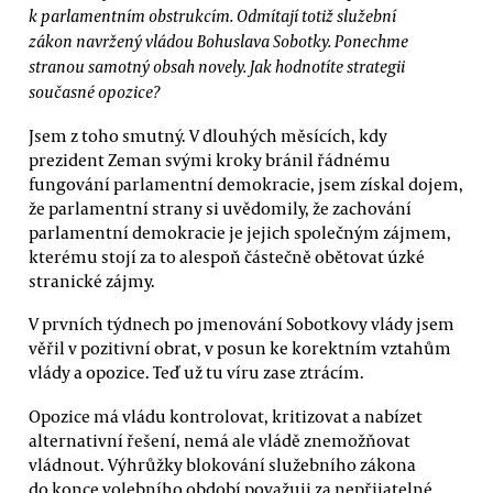
k parlamentním obstrukcím. Odmítají totiž služební
zákon navržený vládou Bohuslava Sobotky. Ponechme
stranou samotný obsah novely. Jak hodnotíte strategii
současné opozice?
Jsem z toho smutný. V dlouhých měsících, kdy
prezident Zeman svými kroky bránil řádnému
fungování parlamentní demokracie, jsem získal dojem,
že parlamentní strany si uvědomily, že zachování
parlamentní demokracie je jejich společným zájmem,
kterému stojí za to alespoň částečně obětovat úzké
stranické zájmy.
V prvních týdnech po jmenování Sobotkovy vlády jsem
věřil v pozitivní obrat, v posun ke korektním vztahům
vlády a opozice. Teď už tu víru zase ztrácím.
Opozice má vládu kontrolovat, kritizovat a nabízet
alternativní řešení, nemá ale vládě znemožňovat
vládnout. Výhrůžky blokování služebního zákona
do konce volebního období považuji za nepřijatelné