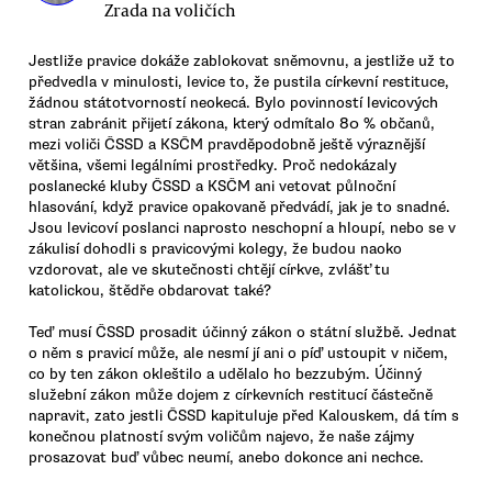
Zrada na voličích
Jestliže pravice dokáže zablokovat sněmovnu, a jestliže už to
předvedla v minulosti, levice to, že pustila církevní restituce,
žádnou státotvorností neokecá. Bylo povinností levicových
stran zabránit přijetí zákona, který odmítalo 80 % občanů,
mezi voliči ČSSD a KSČM pravděpodobně ještě výraznější
většina, všemi legálními prostředky. Proč nedokázaly
poslanecké kluby ČSSD a KSČM ani vetovat půlnoční
hlasování, když pravice opakovaně předvádí, jak je to snadné.
Jsou levicoví poslanci naprosto neschopní a hloupí, nebo se v
zákulisí dohodli s pravicovými kolegy, že budou naoko
vzdorovat, ale ve skutečnosti chtějí církve, zvlášť tu
katolickou, štědře obdarovat také?
Teď musí ČSSD prosadit účinný zákon o státní službě. Jednat
o něm s pravicí může, ale nesmí jí ani o píď ustoupit v ničem,
co by ten zákon okleštilo a udělalo ho bezzubým. Účinný
služební zákon může dojem z církevních restitucí částečně
napravit, zato jestli ČSSD kapituluje před Kalouskem, dá tím s
konečnou platností svým voličům najevo, že naše zájmy
prosazovat buď vůbec neumí, anebo dokonce ani nechce.