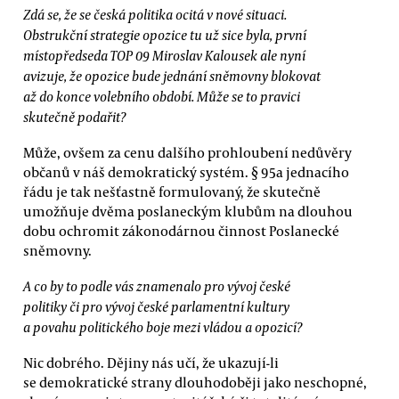
Zdá se, že se česká politika ocitá v nové situaci.
Obstrukční strategie opozice tu už sice byla, první
místopředseda TOP 09 Miroslav Kalousek ale nyní
avizuje, že opozice bude jednání sněmovny blokovat
až do konce volebního období. Může se to pravici
skutečně podařit?
Může, ovšem za cenu dalšího prohloubení nedůvěry
občanů v náš demokratický systém. § 95a jednacího
řádu je tak nešťastně formulovaný, že skutečně
umožňuje dvěma poslaneckým klubům na dlouhou
dobu ochromit zákonodárnou činnost Poslanecké
sněmovny.
A co by to podle vás znamenalo pro vývoj české
politiky či pro vývoj české parlamentní kultury
a povahu politického boje mezi vládou a opozicí?
Nic dobrého. Dějiny nás učí, že ukazují-li
se demokratické strany dlouhodoběji jako neschopné,