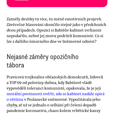
Zazněly desítky tu více, tu méně emotivních projevů.
Závěrečné hlasování skončilo stejně jako v předchozích
dvou případech. Opozici si Babišův kabinet svrhnout
nepodařilo, neboť jej znovu podrželi komunisté. Co si
lze z dalšího úmorného dne ve Sněmovně odnést?
Nejasné záměry opozičního
tábora
Pravicová trojkoalice občanských demokratů, lidovců
a TOP 09 od poloviny dubna, kdy Babišově vládě
vypověděli toleranci komunisté, opakovala, že je její
morální povinností ověřit, zda se kabinet nadále opírá
o většinu
v Poslanecké sněmovně. Vypočítávala jeho
chyby, ať už se jednalo o selhání při řešení dopadů
pandemie koronaviru, chaos kolem vrbětické kauzy