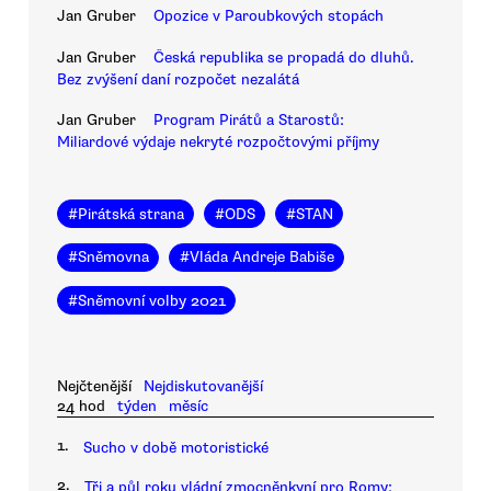
Jan Gruber
Opozice v Paroubkových stopách
Jan Gruber
Česká republika se propadá do dluhů.
Bez zvýšení daní rozpočet nezalátá
Jan Gruber
Program Pirátů a Starostů:
Miliardové výdaje nekryté rozpočtovými příjmy
#
Pirátská strana
#
ODS
#
STAN
#
Sněmovna
#
Vláda Andreje Babiše
#
Sněmovní volby 2021
Nejčtenější
Nejdiskutovanější
24 hod
týden
měsíc
1.
Sucho v době motoristické
2.
Tři a půl roku vládní zmocněnkyní pro Romy: