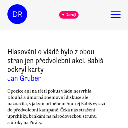
DR
♥ Daruji
Hlasování o vládě bylo z obou
stran jen předvolební akcí. Babiš
odkryl karty
Jan Gruber
Opozice ani na třetí pokus vládu nesvrhla.
Dlouhá a úmorná sněmovní diskuse ale
naznačila, s jakým příběhem Andrej Babiš vyrazí
do předvolební kampaně. Čeká nás strašení
uprchlíky, brnkání na národoveckou strunu
a útoky na Piráty.