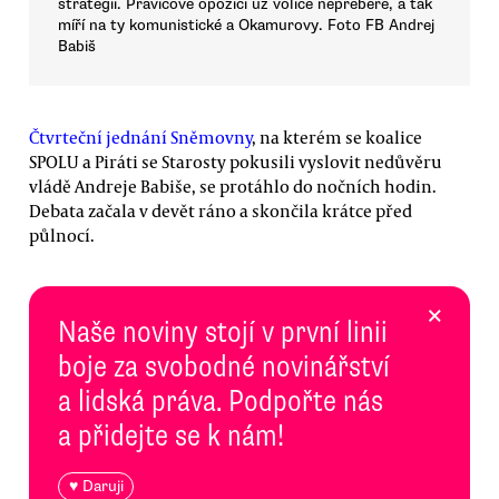
strategii. Pravicové opozici už voliče nepřebere, a tak
míří na ty komunistické a Okamurovy. Foto FB Andrej
Babiš
Čtvrteční jednání Sněmovny
, na kterém se koalice
SPOLU a Piráti se Starosty pokusili vyslovit nedůvěru
vládě Andreje Babiše, se protáhlo do nočních hodin.
Debata začala v devět ráno a skončila krátce před
půlnocí.
×
Naše noviny stojí v první linii
boje za svobodné novinářství
a lidská práva. Podpořte nás
a přidejte se k nám!
♥ Daruji