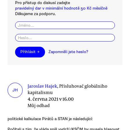
Pro přístup do diskusí zadejte
pravidelný dar v minimální hodnotě 50 Kč měsíčně
Děkujeme za podporu.
Přihlásit →
Zapomněli jste heslo?
Jaroslav Hajek
, Přisluhovač globálního
JH
kapitalismu
4. června 2021 v 16.00
Můj odhad
politické kalkulace Pirátů a STAN je následující:
Počítali s tím, že vláda spíš vydrží (KSČM by musela hlasovat