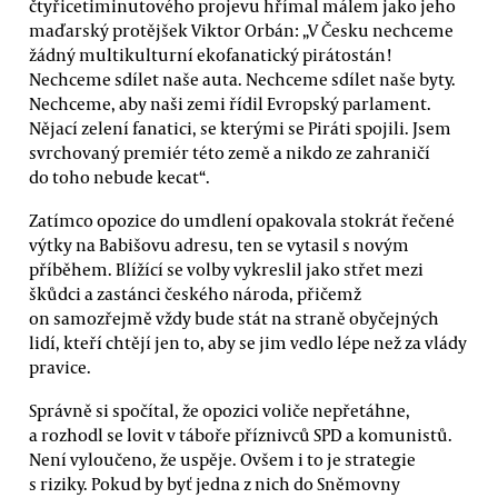
čtyřicetiminutového projevu hřímal málem jako jeho
maďarský protějšek Viktor Orbán: „V Česku nechceme
žádný multikulturní ekofanatický pirátostán!
Nechceme sdílet naše auta. Nechceme sdílet naše byty.
Nechceme, aby naši zemi řídil Evropský parlament.
Nějací zelení fanatici, se kterými se Piráti spojili. Jsem
svrchovaný premiér této země a nikdo ze zahraničí
do toho nebude kecat“.
Zatímco opozice do umdlení opakovala stokrát řečené
výtky na Babišovu adresu, ten se vytasil s novým
příběhem. Blížící se volby vykreslil jako střet mezi
škůdci a zastánci českého národa, přičemž
on samozřejmě vždy bude stát na straně obyčejných
lidí, kteří chtějí jen to, aby se jim vedlo lépe než za vlády
pravice.
Správně si spočítal, že opozici voliče nepřetáhne,
a rozhodl se lovit v táboře příznivců SPD a komunistů.
Není vyloučeno, že uspěje. Ovšem i to je strategie
s riziky. Pokud by byť jedna z nich do Sněmovny