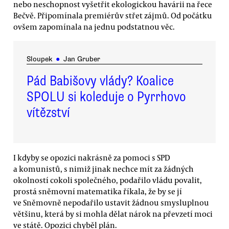
nebo neschopnost vyšetřit ekologickou havárii na řece
Bečvě. Připomínala premiérův střet zájmů. Od počátku
ovšem zapomínala na jednu podstatnou věc.
Sloupek
●
Jan Gruber
Pád Babišovy vlády? Koalice
SPOLU si koleduje o Pyrrhovo
vítězství
I kdyby se opozici nakrásně za pomoci s SPD
a komunistů, s nimiž jinak nechce mít za žádných
okolností cokoli společného, podařilo vládu povalit,
prostá sněmovní matematika říkala, že by se jí
ve Sněmovně nepodařilo ustavit žádnou smysluplnou
většinu, která by si mohla dělat nárok na převzetí moci
ve státě. Opozici chyběl plán.