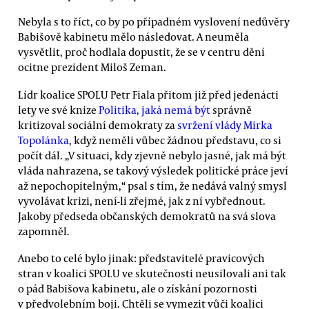
Nebyla s to říct, co by po případném vyslovení nedůvěry
Babišově kabinetu mělo následovat. A neuměla
vysvětlit, proč hodlala dopustit, že se v centru dění
ocitne prezident Miloš Zeman.
Lídr koalice SPOLU Petr Fiala přitom již před jedenácti
lety ve své knize
Politika, jaká nemá být
správně
kritizoval sociální demokraty za
svržení vlády Mirka
Topolánka
, když neměli vůbec žádnou představu, co si
počít dál. „V situaci, kdy zjevně nebylo jasné, jak má být
vláda nahrazena, se takový výsledek politické práce jeví
až nepochopitelným,“ psal s tím, že nedává valný smysl
vyvolávat krizi, není-li zřejmé, jak z ní vybřednout.
Jakoby předseda občanských demokratů na svá slova
zapomněl.
Anebo to celé bylo jinak: představitelé pravicových
stran v koalici SPOLU ve skutečnosti neusilovali ani tak
o pád Babišova kabinetu, ale o získání pozornosti
v předvolebním boji. Chtěli se vymezit vůči koalici