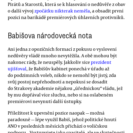
Pirátů a Starostů, která se k hlasování o nedůvěře z obav
o další vývoj
zpočátku nikterak neměla
, a obsadit první
pozici na barikádě premiérových úhlavních protivníků.
Babišova národovecká nota
Ani jedna z opozičních formací z pokusu o vyslovení
nedůvěry vládě mnoho nevytěžila. A obě mohou být
nakonec rády, že neuspěly. Jakkoliv sice
prezident
ujišťoval
, že Babišův kabinet ponechá v úřadu až
do podzimních voleb, nikdo se nemohl být jistý, zda
svůj postoj nepřehodnotí a nepokusí se dosadit
do Strakovy akademie nějakou „úřednickou“ vládu, jež
by mu dopřával více sluchu, nebo si na oslabeném
premiérovi nevynutí další ústupky.
Příležitost k upevnění pozice naopak — možná
paradoxně — lépe využil Babiš, jehož politické hnutí
ANO v posledních měsících přichází o voličskou
podporu. „Vystupujete jako spasitelé, ale ve skutečnosti