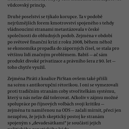
vůdcovský princip.
Druhé poselství se týkalo korupce. Ta v podobě
nejrůznějších forem kmotrovství spojeného s tehdy
vládnoucími stranami metastázovala v české
společnosti do obludných podob. Zejména v období
po světové finanční krizi z roku 2008, během něhož
se ekonomika propadla do záporných čísel, se stala pro
většinu lidí značným problémem. Babiš — ač sám
produkt divoké privatizace a právního šera z 90. let —
toho chytře využil.
Zejména Piráti z koalice PirStan ovšem také přišli
na scénu s antikorupční rétorikou. I oni se vymezovali
proti tradičním stranám coby stvořitelkám systému,
který u nás nelze dál tolerovat. Ačkoliv v zájmu možné
spolupráce po říjnových volbách svoji kritiku —
zejména tu namířenou na ODS — začali mírnit, přeci jen
nezapřou, že jejich skeptický postoj ke stranám
spojeným s „devadesátkami“ je součástí jejich
politického genetického kódu.