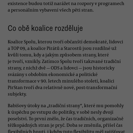
existence budou totiž narážet na rozpory v programech
a personálním vybavení všech pěti stran.
Co obě koalice rozděluje
Koalice Spolu, kterou tvoří občanští demokraté, lidovci
a TOP 09, a koalice Pirátů a Starostů jsou rozdílné už
kvůli tomu, kdy a jakým způsobem strany, které
je tvoří, vznikly. Zatímco Spolu tvoří takzvané tradiční
strany, z nichž dvě — ODS a lidovci — jsou historicky
svázány s obdobím ekonomické a politické
transformace v 90. letech minulého století, koalici
PirStan tvoří dva relativně nové, post-transformační
subjekty.
Babišovy útoky na „tradiční strany“, které mu pomohly
k úspěchu po vstupu do politiky, v sobě nesly dvojí
poselství. To první znělo, že čas tradičních, organizačně
těžkopádných stran je pryč. Doba se změnila, přišel čas
flexibilních hnutí, i kdyby tuto flexibilitu měl zajišťovat