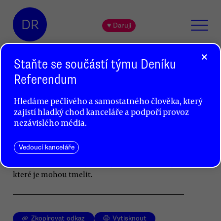
DR
♥ Daruji
×
Staňte se součástí týmu Deníku
Referendum
Případná koalice koalic bude
Hledáme pečlivého a samostatného člověka, který
nestabilní projekt
zajistí hladký chod kanceláře a podpoří provoz
Jiří Pehe
nezávislého média.
Podstatné rozdíly jsou nejen mezi oběma
Vedoucí kanceláře
opozičními bloky, ale i mezi všemi pěti stranami,
které je tvoří. Přesto jsou nejméně dva důvody,
které je mohou tmelit.
Zkopírovat odkaz
Vytisknout