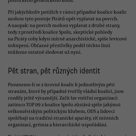
Při jakýchkoliv potížích v rámci případné koalice koalic
mohou tyto postoje Pirátů opět vyplavat na povrch.
A naopak: na povrch mohou vyplavat z druhé strany,
tedy z prostředí koalice Spolu, skeptické pohledy
na Piráty coby kdysi mírně anarchistické, spíše levicové
uskupení. Občasné přestřelky podél těchto linií
můžeme ostatně sledovat už nyní.
Pět stran, pět různých identit
Posuneme-li se z úrovně koalic k jednotlivým pěti
stranám, které by případně tvořily vládní koalici, jsou
rozdíly ještě výraznější. Začít lze vnitřní organizací:
zatímco TOP 09 z koalice Spolu zůstává spíše jakýmsi
velkoměstským politickým klubem, ODS a lidovci
spoléhají na tradiční stranické aparáty, síť místních
organizací, grémia a hierarchické uspořádání.