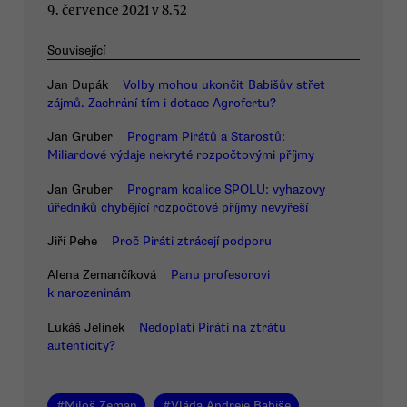
9. července 2021 v 8.52
Související
Jan Dupák
Volby mohou ukončit Babišův střet
zájmů. Zachrání tím i dotace Agrofertu?
Jan Gruber
Program Pirátů a Starostů:
Miliardové výdaje nekryté rozpočtovými příjmy
Jan Gruber
Program koalice SPOLU: vyhazovy
úředníků chybějící rozpočtové příjmy nevyřeší
Jiří Pehe
Proč Piráti ztrácejí podporu
Alena Zemančíková
Panu profesorovi
k narozeninám
Lukáš Jelínek
Nedoplatí Piráti na ztrátu
autenticity?
#
Miloš Zeman
#
Vláda Andreje Babiše