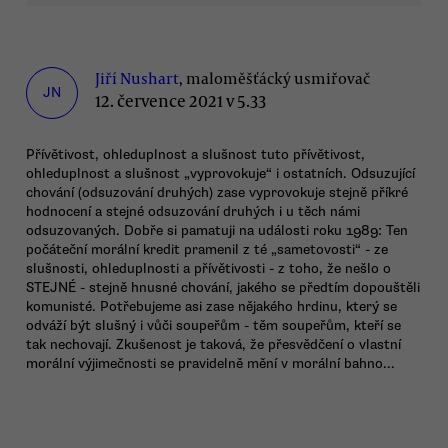
Jiří Nushart
, maloměšťácký usmiřovač
JN
12. července 2021 v 5.33
Přívětivost, ohleduplnost a slušnost tuto přívětivost,
ohleduplnost a slušnost „vyprovokuje“ i ostatních. Odsuzující
chování (odsuzování druhých) zase vyprovokuje stejně příkré
hodnocení a stejné odsuzování druhých i u těch námi
odsuzovaných. Dobře si pamatuji na události roku 1989: Ten
počáteční morální kredit pramenil z té „sametovosti“ - ze
slušnosti, ohleduplnosti a přívětivosti - z toho, že nešlo o
STEJNÉ - stejně hnusné chování, jakého se předtím dopouštěli
komunisté. Potřebujeme asi zase nějakého hrdinu, který se
odváží být slušný i vůči soupeřům - těm soupeřům, kteří se
tak nechovají. Zkušenost je taková, že přesvědčení o vlastní
morální výjimečnosti se pravidelně mění v morální bahno...