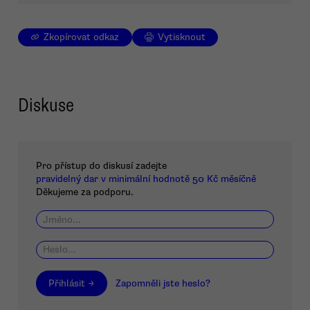
Zkopírovat odkaz
Vytisknout
Diskuse
Pro přístup do diskusí zadejte
pravidelný dar v minimální hodnotě 50 Kč měsíčně
Děkujeme za podporu.
Přihlásit →
Zapomněli jste heslo?