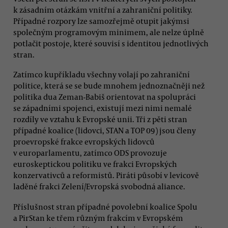
k zásadním otázkám vnitřní a zahraniční politiky.
Případné rozpory lze samozřejmě otupit jakýmsi
společným programovým minimem, ale nelze úplně
potlačit postoje, které souvisí s identitou jednotlivých
stran.
Zatímco kupříkladu všechny volají po zahraniční
politice, která se se bude mnohem jednoznačněji než
politika dua Zeman-Babiš orientovat na spolupráci
se západními spojenci, existují mezi nimi nemalé
rozdíly ve vztahu k Evropské unii. Tři z pěti stran
případné koalice (lidovci, STAN a TOP 09) jsou členy
proevropské frakce evropských lidovců
v europarlamentu, zatímco ODS provozuje
euroskeptickou politiku ve frakci Evropských
konzervativců a reformistů. Piráti působí v levicově
laděné frakci Zelení/Evropská svobodná aliance.
Příslušnost stran případné povolební koalice Spolu
a PirStan ke třem různým frakcím v Evropském