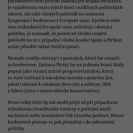
parlamentu není přitom zdaleka jen nějaká formalita.
Je vyjádřením nejen jejich dosti rozdílných politických
identit, ale také různých pohledů na současné
fungování i budoucnost Evropské unie. A jelikož stále
více rozhodnutí Evropské unie ovlivňuje i domácí
politiku, je nasnadě, že poměrně široké rozpětí
pohledů na ni v případné vládní koalici Spolu a PirStan
může působit vážné vnitřní pnutí.
Nemalé rozdíly existují i v postojích, které lze označit
za hodnotové. Zatímco Piráty lze na jednom konci škály
popsat jako stranu mírně progresivistickou, která
se staví vstřícně k nárokům menšin a právům žen,
jakož i obecně k otázkám diverzity a inkluze, ODS
a lidovci jsou v tomto ohledu konzervativní.
První velký střet by tak mohl přijít už při případném
schvalování Istanbulské úmluvy o potírání násilí
na ženách nebo manželství lidí různého pohlaví. Různé
hodnotové postoje se pak přenášejí i do zahraniční
politiky.