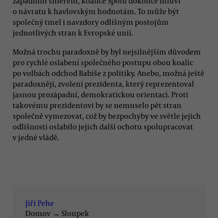
západním směrem, koalice Spolu dokonce mluví
o návratu k havlovským hodnotám. To může být
společný tmel i navzdory odlišným postojům
jednotlivých stran k Evropské unii.
Možná trochu paradoxně by byl nejsilnějším důvodem
pro rychlé oslabení společného postupu obou koalic
po volbách odchod Babiše z politiky. Anebo, možná ještě
paradoxněji, zvolení prezidenta, který reprezentoval
jasnou prozápadní, demokratickou orientaci. Proti
takovému prezidentovi by se nemuselo pět stran
společně vymezovat, což by bezpochyby ve světle jejich
odlišností oslabilo jejich další ochotu spolupracovat
v jedné vládě.
Jiří Pehe
Domov
→
Sloupek