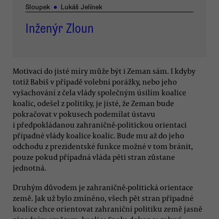
Sloupek
●
Lukáš Jelínek
Inženýr Zloun
Motivací do jisté míry může být i Zeman sám. I kdyby
totiž Babiš v případě volební porážky, nebo jeho
vyšachování z čela vlády společným úsilím koalice
koalic, odešel z politiky, je jisté, že Zeman bude
pokračovat v pokusech podemílat ústavu
i předpokládanou zahraničně-politickou orientaci
případné vlády koalice koalic. Bude mu až do jeho
odchodu z prezidentské funkce možné v tom bránit,
pouze pokud případná vláda pěti stran zůstane
jednotná.
Druhým důvodem je zahraničně-politická orientace
země. Jak už bylo zmíněno, všech pět stran případné
koalice chce orientovat zahraniční politiku země jasně