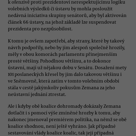
k ofenzivě proti prezidentovi nerespektujícímu logiku
volebních výsledků či ústavu by mohla posloužit
nedávná iniciativa skupiny senátorů, aby byl aktivován
článek 66 ústavy, na jehož základě lze suspendovat
prezidenta pro nezpůsobilost.
K tomu je ovšem zapotřebí, aby strany, které by takový
návrh podpořily, nebo by jím alespoň společně hrozily,
měly v obou komorách parlamentu přinejmenším
prosté většiny. Pohodlnou většinu, a to dokonce
ústavní, mají už nějakou dobu v Senátu. Dosažení mety
101 poslaneckých křesel by jim dalo takovou většinu i
ve Sněmovně, která zatím v tomto volebním období
stála v cestě jakýmkoliv pokusům Zemana za jeho
neústavní jednání ztrestat.
Ale i kdyby obě koalice dohromady dokázaly Zemana
dotlačit i s pomocí výše zmíněné hrozby k tomu, aby
nakonec jmenoval premiérem politika, na němž se obě
koalice shodnou, není ještě vyhráno. Jak případné
sestavování vlády koalice koalic, tak její případná