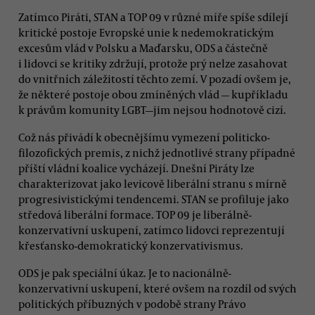
Zatímco Piráti, STAN a TOP 09 v různé míře spíše sdílejí
kritické postoje Evropské unie k nedemokratickým
excesům vlád v Polsku a Maďarsku, ODS a částečně
i lidovci se kritiky zdržují, protože prý nelze zasahovat
do vnitřních záležitostí těchto zemí. V pozadí ovšem je,
že některé postoje obou zmíněných vlád — kupříkladu
k právům komunity LGBT—jim nejsou hodnotově cizí.
Což nás přivádí k obecnějšímu vymezení politicko-
filozofických premis, z nichž jednotlivé strany případné
příští vládní koalice vycházejí. Dnešní Piráty lze
charakterizovat jako levicově liberální stranu s mírně
progresivistickými tendencemi. STAN se profiluje jako
středová liberální formace. TOP 09 je liberálně-
konzervativní uskupení, zatímco lidovci reprezentují
křesťansko-demokratický konzervativismus.
ODS je pak speciální úkaz. Je to nacionálně-
konzervativní uskupení, které ovšem na rozdíl od svých
politických příbuzných v podobě strany Právo