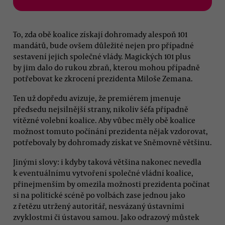
To, zda obě koalice získají dohromady alespoň 101
mandátů, bude ovšem důležité nejen pro případné
sestavení jejich společné vlády. Magických 101 plus
by jim dalo do rukou zbraň, kterou mohou případně
potřebovat ke zkrocení prezidenta Miloše Zemana.
Ten už dopředu avizuje, že premiérem jmenuje
předsedu nejsilnější strany, nikoliv šéfa případně
vítězné volební koalice. Aby vůbec měly obě koalice
možnost tomuto počínání prezidenta nějak vzdorovat,
potřebovaly by dohromady získat ve Sněmovně většinu.
Jinými slovy: i kdyby taková většina nakonec nevedla
k eventuálnímu vytvoření společné vládní koalice,
přinejmenším by omezila možnosti prezidenta počínat
si na politické scéně po volbách zase jednou jako
z řetězu utržený autoritář, nesvázaný ústavními
zvyklostmi či ústavou samou. Jako odrazový můstek