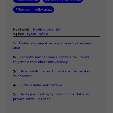
#
Sněmovní volby 2021
Nejčtenější
Nejdiskutovanější
24 hod
týden
měsíc
1.
Český orloj nepotrestaných viníků a trestaných
obětí
2.
Kapacitní mechanismy a peníze z rekultivací.
Oligarchie zase obere nás všechny
3.
Hlína, asfalt, beton. Co zůstane z brněnského
velodromu?
4.
Sucho v době motoristické
5.
Ceuta jako nástroj hybridního boje. Jak krajní
pravice rozděluje Evropu