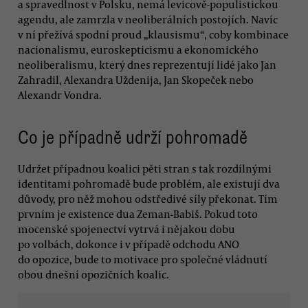
a spravedlnost v Polsku, nemá levicově-populistickou
agendu, ale zamrzla v neoliberálních postojích. Navíc
v ní přežívá spodní proud „klausismu“, coby kombinace
nacionalismu, euroskepticismu a ekonomického
neoliberalismu, který dnes reprezentují lidé jako Jan
Zahradil, Alexandra Uždenija, Jan Skopeček nebo
Alexandr Vondra.
Co je případně udrží pohromadě
Udržet případnou koalici pěti stran s tak rozdílnými
identitami pohromadě bude problém, ale existují dva
důvody, pro něž mohou odstředivé síly překonat. Tím
prvním je existence dua Zeman-Babiš. Pokud toto
mocenské spojenectví vytrvá i nějakou dobu
po volbách, dokonce i v případě odchodu ANO
do opozice, bude to motivace pro společné vládnutí
obou dnešní opozičních koalic.