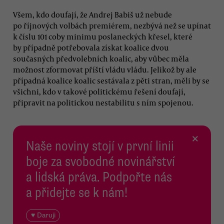
Všem, kdo doufají, že Andrej Babiš už nebude
po říjnových volbách premiérem, nezbývá než se upínat
k číslu 101 coby minimu poslaneckých křesel, které
by případně potřebovala získat koalice dvou
současných předvolebních koalic, aby vůbec měla
možnost zformovat příští vládu vládu. Jelikož by ale
případná koalice koalic sestávala z pěti stran, měli by se
všichni, kdo v takové politickému řešení doufají,
připravit na politickou nestabilitu s ním spojenou.
×
Naše noviny stojí v první linii
boje za svobodné novinářství
a lidská práva. Podpořte nás
a přidejte se k nám!
♥ Daruji