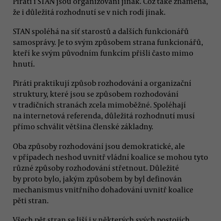
Piráti i STAN jsou organizováni jinak. Což také znamená,
že i důležitá rozhodnutí se v nich rodí jinak.
STAN spoléhá na síť starostů a dalších funkcionářů
samosprávy. Je to svým způsobem strana funkcionářů,
kteří ke svým původním funkcím přišli často mimo
hnutí.
Piráti praktikují způsob rozhodování a organizační
struktury, které jsou se způsobem rozhodování
v tradičních stranách zcela mimoběžné. Spoléhají
na internetová referenda, důležitá rozhodnutí musí
přímo schválit většina členské základny.
Oba způsoby rozhodování jsou demokratické, ale
v případech neshod uvnitř vládní koalice se mohou tyto
různé způsoby rozhodování střetnout. Důležité
by proto bylo, jakým způsobem by byl definován
mechanismus vnitřního dohadování uvnitř koalice
pěti stran.
Všech pět stran se liší i v některých svých postojích