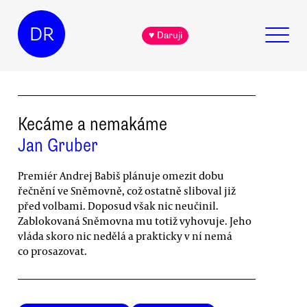
DR
♥ Daruji
Kecáme a nemakáme
Jan Gruber
Premiér Andrej Babiš plánuje omezit dobu
řečnění ve Sněmovně, což ostatně sliboval již
před volbami. Doposud však nic neučinil.
Zablokovaná Sněmovna mu totiž vyhovuje. Jeho
vláda skoro nic nedělá a prakticky v ní nemá
co prosazovat.