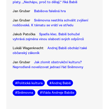
platy. „Nechápu, proč to dělají,“ říká Babiš
Jan Gruber
Babišova falešná hra
Jan Gruber
Sněmovna nestihla schválit zvýšení
rodičovské. K tématu se vrátí ve středu
Jakub Patočka
Spadla klec. Babiš bohužel
vyhrává zejména vinou slabosti svých odpůrců
Lukáš Wagenknecht
Andrej Babiš obchází také
občanský zákoník
Jan Gruber
Jak zlomit obstrukční kulturu?
Neprodleně novelizovat jednací řád Sněmovny
#
Politická kultura
#
Andrej Babiš
#
Sněmovna
#
Vláda Andreje Babiše