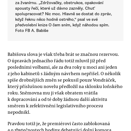
za žvanírnu. „Zdržovačky, obstrukce, opakování
spousty řečí, které už dávno zazněly. Chuť
spolupracovat? Nic moc. Hlavně se dostat do zpráv,
když řeknu něco hodně ostrého,“ psal ve své
předvolební knize O čem sním, když náhodou spím.
Foto FB A. Babiše
Babišova slova je však třeba brát se značnou rezervou.
O úpravách jednacího řádu totiž mluvil již před
posledními volbami, ale za dva roky u moci ani jeden
z jeho kabinetů s žádným návrhem nepřišel. O několik
spíše drobnějších změn se pokusil pouze Vondráček,
který příslušnou novelu předložil na sklonku loňského
roku. Sněmovna mu ji však obratem vrátila
k dopracování a od té doby žádnou další aktivitu
směrem k zefektivnění legislativního procesu
nepodnikl.
Pravdou totiž je, že premiérovi často zablokovaná
a o zbytečnostech hodiny debatující dolní komora