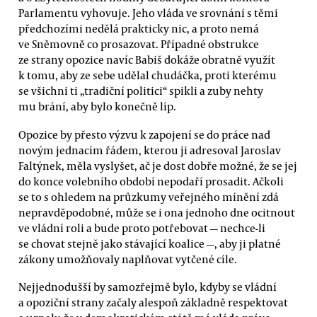
Parlamentu vyhovuje. Jeho vláda ve srovnání s těmi
předchozími nedělá prakticky nic, a proto nemá
ve Sněmovně co prosazovat. Případné obstrukce
ze strany opozice navíc Babiš dokáže obratně využít
k tomu, aby ze sebe udělal chudáčka, proti kterému
se všichni ti „tradiční politici“ spikli a zuby nehty
mu brání, aby bylo konečně líp.
Opozice by přesto výzvu k zapojení se do práce nad
novým jednacím řádem, kterou ji adresoval Jaroslav
Faltýnek, měla vyslyšet, ač je dost dobře možné, že se jej
do konce volebního období nepodaří prosadit. Ačkoli
se to s ohledem na průzkumy veřejného mínění zdá
nepravděpodobné, může se i ona jednoho dne ocitnout
ve vládní roli a bude proto potřebovat — nechce-li
se chovat stejně jako stávající koalice —, aby ji platné
zákony umožňovaly naplňovat vytčené cíle.
Nejjednodušší by samozřejmě bylo, kdyby se vládní
a opoziční strany začaly alespoň základně respektovat