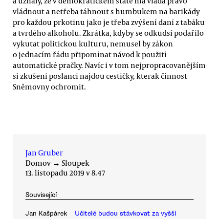
a uznaly, že v demokratickém státě má vláda právo
vládnout a netřeba táhnout s humbukem na barikády
pro každou prkotinu jako je třeba zvýšení daní z tabáku
a tvrdého alkoholu. Zkrátka, kdyby se odkudsi podařilo
vykutat politickou kulturu, nemusel by zákon
o jednacím řádu připomínat návod k použití
automatické pračky. Navíc i v tom nejpropracovanějším
si zkušení poslanci najdou cestičky, kterak činnost
Sněmovny ochromit.
Jan Gruber
Domov
→
Sloupek
13. listopadu 2019 v 8.47
Související
Jan Kašpárek
Učitelé budou stávkovat za vyšší