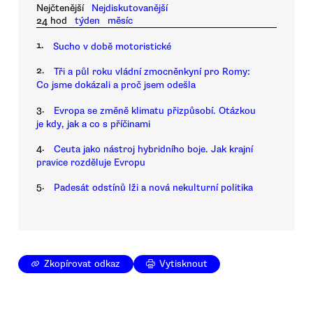
Nejčtenější
Nejdiskutovanější
24 hod
týden
měsíc
1.
Sucho v době motoristické
2.
Tři a půl roku vládní zmocněnkyní pro Romy:
Co jsme dokázali a proč jsem odešla
3.
Evropa se změně klimatu přizpůsobí. Otázkou
je kdy, jak a co s příčinami
4.
Ceuta jako nástroj hybridního boje. Jak krajní
pravice rozděluje Evropu
5.
Padesát odstínů lži a nová nekulturní politika
Zkopírovat odkaz
Vytisknout