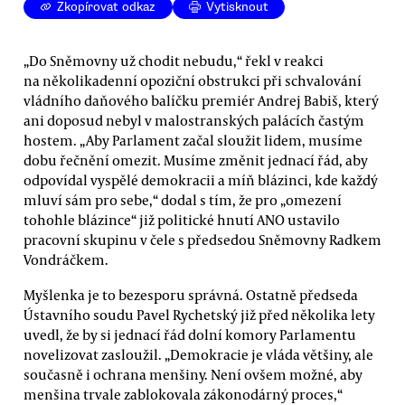
Zkopírovat odkaz
Vytisknout
„Do Sněmovny už chodit nebudu,“ řekl v reakci
na několikadenní opoziční obstrukci při schvalování
vládního daňového balíčku premiér Andrej Babiš, který
ani doposud nebyl v malostranských palácích častým
hostem. „Aby Parlament začal sloužit lidem, musíme
dobu řečnění omezit. Musíme změnit jednací řád, aby
odpovídal vyspělé demokracii a míň blázinci, kde každý
mluví sám pro sebe,“ dodal s tím, že pro „omezení
tohohle blázince“ již politické hnutí ANO ustavilo
pracovní skupinu v čele s předsedou Sněmovny Radkem
Vondráčkem.
Myšlenka je to bezesporu správná. Ostatně předseda
Ústavního soudu Pavel Rychetský již před několika lety
uvedl, že by si jednací řád dolní komory Parlamentu
novelizovat zasloužil. „Demokracie je vláda většiny, ale
současně i ochrana menšiny. Není ovšem možné, aby
menšina trvale zablokovala zákonodárný proces,“