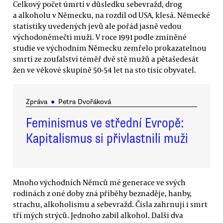
Celkový počet úmrtí v důsledku sebevražd, drog
a alkoholu v Německu, na rozdíl od USA, klesá. Německé
statistiky uvedených jevů ale pořád jasně vedou
východoněmečtí muži. V roce 1991 podle zmíněné
studie ve východním Německu zemřelo prokazatelnou
smrtí ze zoufalství téměř dvě stě mužů a pětašedesát
žen ve věkové skupině 50-54 let na sto tisíc obyvatel.
Zpráva
●
Petra Dvořáková
Feminismus ve střední Evropě:
Kapitalismus si přivlastnili muži
Mnoho východních Němců mé generace ve svých
rodinách z oné doby zná příběhy beznaděje, hanby,
strachu, alkoholismu a sebevražd. Čísla zahrnují i smrt
tří mých strýců. Jednoho zabil alkohol. Další dva