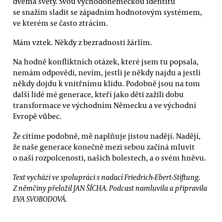
dvěma světy. Svou východoněmeckou identitu
se snažím sladit se západním hodnotovým systémem,
ve kterém se často ztrácím.
Mám vztek. Někdy z bezradnosti žárlím.
Na hodně konfliktních otázek, které jsem tu popsala,
nemám odpovědi, nevím, jestli je někdy najdu a jestli
někdy dojdu k vnitřnímu klidu. Podobně jsou na tom
další lidé mé generace, kteří jako děti zažili dobu
transformace ve východním Německu a ve východní
Evropě vůbec.
Že cítíme podobně, mě naplňuje jistou nadějí. Nadějí,
že naše generace konečně mezi sebou začíná mluvit
o naší rozpolcenosti, našich bolestech, a o svém hněvu.
Text vychází ve spolupráci s nadací Friedrich-Ebert-Stiftung.
Z němčiny přeložil JAN ŠÍCHA. Podcast namluvila a připravila
EVA SVOBODOVÁ.