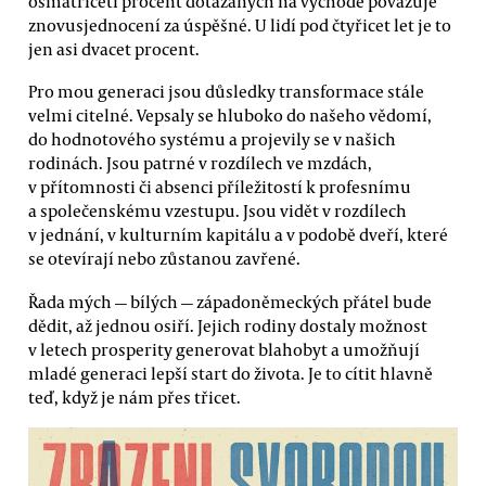
osmatřiceti procent dotázaných na východě považuje
znovusjednocení za úspěšné. U lidí pod čtyřicet let je to
jen asi dvacet procent.
Pro mou generaci jsou důsledky transformace stále
velmi citelné. Vepsaly se hluboko do našeho vědomí,
do hodnotového systému a projevily se v našich
rodinách. Jsou patrné v rozdílech ve mzdách,
v přítomnosti či absenci příležitostí k profesnímu
a společenskému vzestupu. Jsou vidět v rozdílech
v jednání, v kulturním kapitálu a v podobě dveří, které
se otevírají nebo zůstanou zavřené.
Řada mých — bílých — západoněmeckých přátel bude
dědit, až jednou osiří. Jejich rodiny dostaly možnost
v letech prosperity generovat blahobyt a umožňují
mladé generaci lepší start do života. Je to cítit hlavně
teď, když je nám přes třicet.