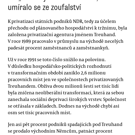
umíralo se ze zoufalství
K privatizaci státních podniků NDR, tedy za účelem
přechodu od plánovaného hospodářství k tržnímu, byla
založena privatizační agentura jménem Treuhand.
V roce 1989 pracovalo v průmyslu na východě necelých
padesát procent zaměstnanců a zaměstnankyň.
Už v roce 1991 se toto číslo snížilo na polovinu.
V důsledku hospodářsko-politických rozhodnutí
v transformačním období zaniklo 2,6 milionu
pracovních míst jen ve společnostech privatizovaných
Treuhandem. Obživa dvou milionů šesti set tisíc lidí
byla zničena neoliberální transformací, která za sebou
zanechala sociální deprivaci širokých vrstev. Společnost
se otřásala v základech. Dodnes na východě chybí asi
osm set tisíc pracovních míst.
Jen asi pět procent podniků spadajících pod Treuhand
se prodalo východním Němcům, patnáct procent