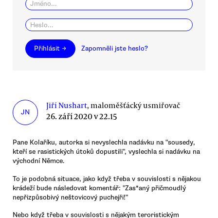
Přihlásit →
Zapomněli jste heslo?
Jiří Nushart
, maloměšťácký usmiřovač
JN
26. září 2020 v 22.15
Pane Kolaříku, autorka si nevyslechla nadávku na "sousedy,
kteří se rasistických útoků dopustili", vyslechla si nadávku na
východní Němce.
To je podobná situace, jako když třeba v souvislosti s nějakou
krádeží bude následovat komentář: "Zas*aný přičmoudlý
nepřizpůsobivý neštovicový puchejři!"
Nebo když třeba v souvislosti s nějakým teroristickým