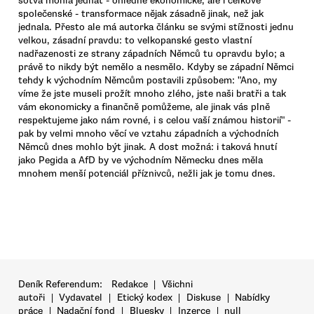
sotva mohla jednat - ohledně ekonomické, ale i celkové
společenské - transformace nějak zásadně jinak, než jak
jednala. Přesto ale má autorka článku se svými stížnosti jednu
velkou, zásadní pravdu: to velkopanské gesto vlastní
nadřazenosti ze strany západních Němců tu opravdu bylo; a
právě to nikdy být nemělo a nesmělo. Kdyby se západní Němci
tehdy k východním Němcům postavili způsobem: "Ano, my
víme že jste museli prožít mnoho zlého, jste naši bratři a tak
vám ekonomicky a finančně pomůžeme, ale jinak vás plně
respektujeme jako nám rovné, i s celou vaší známou historií" -
pak by velmi mnoho věcí ve vztahu západních a východních
Němců dnes mohlo být jinak. A dost možná: i taková hnutí
jako Pegida a AfD by ve východním Německu dnes měla
mnohem menší potenciál příznivců, nežli jak je tomu dnes.
Deník Referendum:
Redakce
|
Všichni
autoři
|
Vydavatel
|
Etický kodex
|
Diskuse
|
Nabídky
práce
|
Nadační fond
|
Bluesky
|
Inzerce
|
null