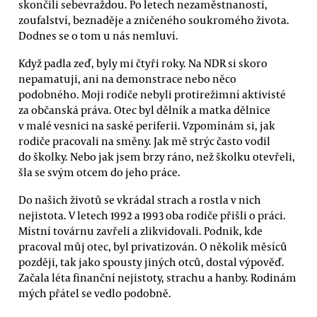
skončili sebevraždou. Po letech nezaměstnanosti,
zoufalství, beznaděje a zničeného soukromého života.
Dodnes se o tom u nás nemluví.
Když padla zeď, byly mi čtyři roky. Na NDR si skoro
nepamatuji, ani na demonstrace nebo něco
podobného. Moji rodiče nebyli protirežimní aktivisté
za občanská práva. Otec byl dělník a matka dělnice
v malé vesnici na saské periferii. Vzpomínám si, jak
rodiče pracovali na směny. Jak mě strýc často vodil
do školky. Nebo jak jsem brzy ráno, než školku otevřeli,
šla se svým otcem do jeho práce.
Do našich životů se vkrádal strach a rostla v nich
nejistota. V letech 1992 a 1993 oba rodiče přišli o práci.
Místní továrnu zavřeli a zlikvidovali. Podnik, kde
pracoval můj otec, byl privatizován. O několik měsíců
později, tak jako spousty jiných otců, dostal výpověď.
Začala léta finanční nejistoty, strachu a hanby. Rodinám
mých přátel se vedlo podobně.