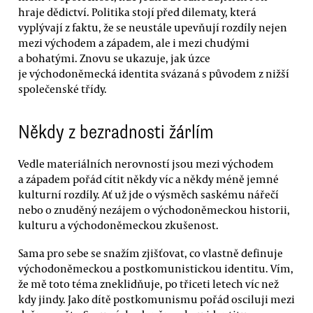
hraje dědictví. Politika stojí před dilematy, která
vyplývají z faktu, že se neustále upevňují rozdíly nejen
mezi východem a západem, ale i mezi chudými
a bohatými. Znovu se ukazuje, jak úzce
je východoněmecká identita svázaná s původem z nižší
společenské třídy.
Někdy z bezradnosti žárlím
Vedle materiálních nerovností jsou mezi východem
a západem pořád cítit někdy víc a někdy méně jemné
kulturní rozdíly. Ať už jde o výsměch saskému nářečí
nebo o znuděný nezájem o východoněmeckou historii,
kulturu a východoněmeckou zkušenost.
Sama pro sebe se snažím zjišťovat, co vlastně definuje
východoněmeckou a postkomunistickou identitu. Vím,
že mě toto téma zneklidňuje, po třiceti letech víc než
kdy jindy. Jako dítě postkomunismu pořád osciluji mezi