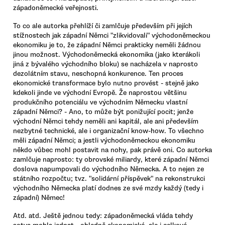
západoněmecké veřejnosti.
To co ale autorka přehlíží či zamlčuje především při jejích
stížnostech jak západní Němci "zlikvidovali" východoněmeckou
ekonomiku je to, že západní Němci prakticky neměli žádnou
jinou možnost. Východoněmecká ekonomika (jako kterákoli
jiná z bývalého východního bloku) se nacházela v naprosto
dezolátním stavu, neschopná konkurence. Ten proces
ekonomické transformace bylo nutno provést - stejně jako
kdekoli jinde ve východní Evropě. Že naprostou většinu
produkčního potenciálu ve východním Německu vlastní
západní Němci? - Ano, to může být ponižující pocit; jenže
východní Němci tehdy neměli ani kapitál, ale ani především
nezbytné technické, ale i organizační know-how. To všechno
měli západní Němci; a jestli východoněmeckou ekonomiku
někdo vůbec mohl postavit na nohy, pak právě oni. Co autorka
zamlčuje naprosto: ty obrovské miliardy, které západní Němci
doslova napumpovali do východního Německa. A to nejen ze
státního rozpočtu; tvz. "solidární příspěvek" na rekonstrukci
východního Německa platí dodnes ze své mzdy každý (tedy i
západní) Němec!
Atd. atd. Ještě jednou tedy: západoněmecká vláda tehdy