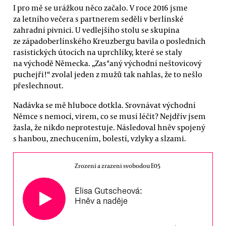
I pro mě se urážkou něco začalo. V roce 2016 jsme
za letního večera s partnerem seděli v berlínské
zahradní pivnici. U vedlejšího stolu se skupina
ze západoberlínského Kreuzbergu bavila o posledních
rasistických útocích na uprchlíky, které se staly
na východě Německa. „Zas*aný východní neštovicový
puchejři!“ zvolal jeden z mužů tak nahlas, že to nešlo
přeslechnout.
Nadávka se mě hluboce dotkla. Srovnávat východní
Němce s nemocí, virem, co se musí léčit? Nejdřív jsem
žasla, že nikdo neprotestuje. Následoval hněv spojený
s hanbou, znechucením, bolestí, vzlyky a slzami.
Zrozeni a zrazeni svobodou E05
Elisa Gutscheová:
Hněv a naděje