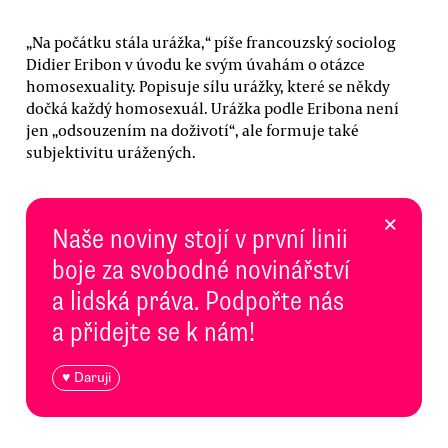
„Na počátku stála urážka,“ píše francouzský sociolog
Didier Eribon v úvodu ke svým úvahám o otázce
homosexuality. Popisuje sílu urážky, které se někdy
dočká každý homosexuál. Urážka podle Eribona není
jen „odsouzením na doživotí“, ale formuje také
subjektivitu urážených.
×
Naše noviny stojí v první linii
boje za svobodné novinářství
a lidská práva. Podpořte nás
a přidejte se k nám!
♥ Daruji