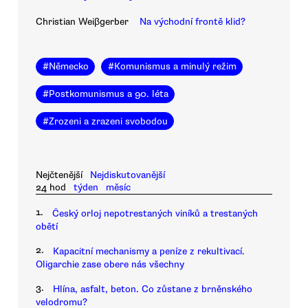
Christian Weiβgerber
Na východní frontě klid?
#
Německo
#
Komunismus a minulý režim
#
Postkomunismus a 90. léta
#
Zrozeni a zrazeni svobodou
Nejčtenější
Nejdiskutovanější
24 hod
týden
měsíc
1.
Český orloj nepotrestaných viníků a trestaných
obětí
2.
Kapacitní mechanismy a peníze z rekultivací.
Oligarchie zase obere nás všechny
3.
Hlína, asfalt, beton. Co zůstane z brněnského
velodromu?