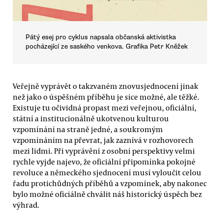
Pátý esej pro cyklus napsala občanská aktivistka
pocházející ze saského venkova. Grafika Petr Kněžek
Veřejně vyprávět o takzvaném znovusjednocení jinak
než jako o úspěšném příběhu je sice možné, ale těžké.
Existuje tu očividná propast mezi veřejnou, oficiální,
státní a institucionálně ukotvenou kulturou
vzpomínání na straně jedné, a soukromým
vzpomínáním na převrat, jak zaznívá v rozhovorech
mezi lidmi. Při vyprávění z osobní perspektivy velmi
rychle vyjde najevo, že oficiální připomínka pokojné
revoluce a německého sjednocení musí vyloučit celou
řadu protichůdných příběhů a vzpomínek, aby nakonec
bylo možné oficiálně chválit náš historický úspěch bez
výhrad.