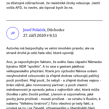
za důstojné zdůrazňovat, že rasistické útoky odsuzuje. Jestli
volila AFD, to nevím, ale tipoval bych že ne.
Josef Poláček
, Důchodce
JP
27. září 2020 v 9.53
Autorka má bezpochyby ve velmi mnohém pravdu; ale na
straně druhé je celá řada věcí, které opomíjí.
Ano, je nepochybným faktem, že svého času západní Německo
bývalou NDR "spolklo". A to sice s gestem jakéhosi
velkopanského přezírání. Které pro východní Němce ovšem
nevyhnutelně vzbuzovalo (a zřejmě dodnes vzbuzuje) palčivý
pocit ponížení. Mají pocit, že nebyli - a zřejmě dodnes nejsou -
bráni vážně, jako rovnocenný partner; a pocit vlastní
méněcennosti je opravdu jedna z nejhorších věcí, která může
člověka v jeho životě potkat. (Jenom si vzpomeňme, jaké
pocity jsme prožívali - museli prožívat - ve vztahu k Rusům, k
našemu "Velkému bratrovi".) Toto všechno je tedy fakt; a
uznává se to i na Západě, přinejmenším u liberálnější části