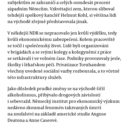
subjektům ze zahraničí a celých osmdesát procent
západním Němcům. Vzkvétající zem, kterou sliboval
tehdejší spolkový kancléř Helmut Kohl, si většina lidí
na východě zřejmě představovala jinak.
V někdejší NDR se nepracovalo jen kvůli výdělku, tedy
kvůli ekonomickému zabezpečení. Kolem pracoviště
se točil i společenský život. Lidé byli organizováni
v brigádách a se svými kolegy a kolegyněmi z práce
se setkávali i ve volném čase. Podniky provozovaly jesle,
školky i lékařskou péči. Privatizace Treuhandem
všechny uvedené sociální vazby rozbourala, a to včetně
této infrastruktury služeb.
Jako důsledek prudké změny se na východě šířil
alkoholismus, přibývalo drogových závislostí
i sebevražd. Německý institut pro ekonomický výzkum
nedávno zkoumal fenomén takzvaných úmrtí
na zoufalství na základě americké studie Anguse
Deatona a Anne Caseové.