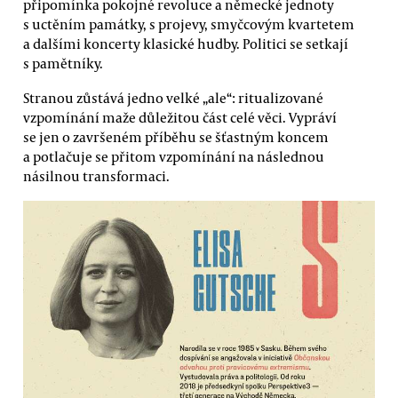
připomínka pokojné revoluce a německé jednoty
s uctěním památky, s projevy, smyčcovým kvartetem
a dalšími koncerty klasické hudby. Politici se setkají
s pamětníky.
Stranou zůstává jedno velké „ale“: ritualizované
vzpomínání maže důležitou část celé věci. Vypráví
se jen o završeném příběhu se šťastným koncem
a potlačuje se přitom vzpomínání na následnou
násilnou transformaci.