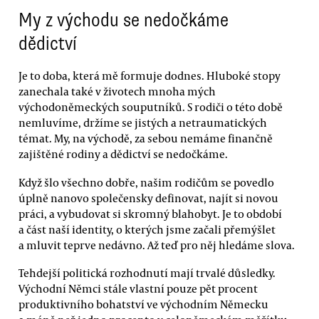
My z východu se nedočkáme
dědictví
Je to doba, která mě formuje dodnes. Hluboké stopy
zanechala také v životech mnoha mých
východoněmeckých souputníků. S rodiči o této době
nemluvíme, držíme se jistých a netraumatických
témat. My, na východě, za sebou nemáme finančně
zajištěné rodiny a dědictví se nedočkáme.
Když šlo všechno dobře, našim rodičům se povedlo
úplně nanovo společensky definovat, najít si novou
práci, a vybudovat si skromný blahobyt. Je to období
a část naší identity, o kterých jsme začali přemýšlet
a mluvit teprve nedávno. Až teď pro něj hledáme slova.
Tehdejší politická rozhodnutí mají trvalé důsledky.
Východní Němci stále vlastní pouze pět procent
produktivního bohatství ve východním Německu