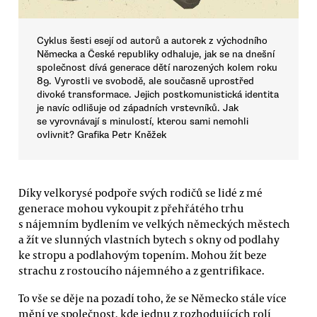
Cyklus šesti esejí od autorů a autorek z východního
Německa a České republiky odhaluje, jak se na dnešní
společnost dívá generace dětí narozených kolem roku
89. Vyrostli ve svobodě, ale současně uprostřed
divoké transformace. Jejich postkomunistická identita
je navíc odlišuje od západních vrstevníků. Jak
se vyrovnávají s minulostí, kterou sami nemohli
ovlivnit? Grafika Petr Kněžek
Díky velkorysé podpoře svých rodičů se lidé z mé
generace mohou vykoupit z přehřátého trhu
s nájemním bydlením ve velkých německých městech
a žít ve slunných vlastních bytech s okny od podlahy
ke stropu a podlahovým topením. Mohou žít beze
strachu z rostoucího nájemného a z gentrifikace.
To vše se děje na pozadí toho, že se Německo stále více
mění ve společnost, kde jednu z rozhodujících rolí