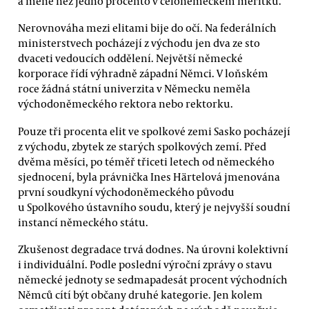
a méně než jedno procento v celoněmeckém měřítku.
Nerovnováha mezi elitami bije do očí. Na federálních
ministerstvech pocházejí z východu jen dva ze sto
dvaceti vedoucích oddělení. Největší německé
korporace řídí výhradně západní Němci. V loňském
roce žádná státní univerzita v Německu neměla
východoněmeckého rektora nebo rektorku.
Pouze tři procenta elit ve spolkové zemi Sasko pocházejí
z východu, zbytek ze starých spolkových zemí. Před
dvěma měsíci, po téměř třiceti letech od německého
sjednocení, byla právnička Ines Härtelová jmenována
první soudkyní východoněmeckého původu
u Spolkového ústavního soudu, který je nejvyšší soudní
instancí německého státu.
Zkušenost degradace trvá dodnes. Na úrovni kolektivní
i individuální. Podle poslední výroční zprávy o stavu
německé jednoty se sedmapadesát procent východních
Němců cítí být občany druhé kategorie. Jen kolem