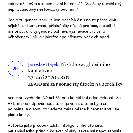
sebevražedným útokem zazní komentář: "Zas*aný uprchlický
nepřizpůsobivý neštovicový puchejři!"
Jde o tu generalizaci - z konkrétních činů nelze přece vinit
nějaké etnikum, rasu, příslušníky nějaké profese, sexuální
minoritu, určitý gender, pohlaví, vyznavače určitého
náboženství, církev jakožto společenství věřících apod.
Jaroslav Hajek
, Přisluhovač globálního
JH
kapitalismu
27. září 2020 v 8.07
Za AFD ani za neonacisty útočící na uprchlíky
nenesou východní Němci žádnou kolektivní odpovědnost. Za
AFD nesou odpovědnost ti, co je volili, a to nebyla ani
polovina, a o tom, co vede zejména mladé k neonacismu, se
píšou knihy.
Autorka jistě předpokládala inteligentního čtenáře,
neuznávájícího princip kolektivní viny, takže asi nepovažovala