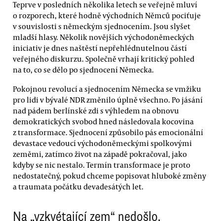
Teprve v posledních několika letech se veřejně mluví
o rozporech, které hodně východních Němců pociťuje
v souvislosti s německým sjednocením. Jsou slyšet
mladší hlasy. Několik novějších východoněmeckých
iniciativ je dnes naštěstí nepřehlédnutelnou částí
veřejného diskurzu. Společně vrhají kritický pohled
na to, co se dělo po sjednocení Německa.
Pokojnou revolucí a sjednocením Německa se vmžiku
pro lidi v bývalé NDR změnilo úplně všechno. Po jásání
nad pádem berlínské zdi s výhledem na obnovu
demokratických svobod hned následovala kocovina
z transformace. Sjednocení způsobilo pás emocionální
devastace vedoucí východoněmeckými spolkovými
zeměmi, zatímco život na západě pokračoval, jako
kdyby se nic nestalo. Termín transformace je proto
nedostatečný, pokud chceme popisovat hluboké změny
a traumata počátku devadesátých let.
Na „vzkvétající zem“ nedošlo,