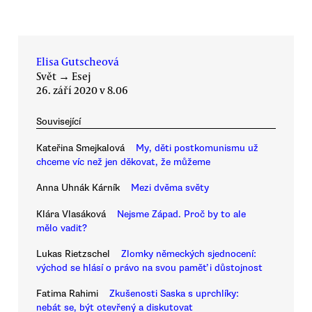
Elisa Gutscheová
Svět
→
Esej
26. září 2020 v 8.06
Související
Kateřina Smejkalová
My, děti postkomunismu už
chceme víc než jen děkovat, že můžeme
Anna Uhnák Kárník
Mezi dvěma světy
Klára Vlasáková
Nejsme Západ. Proč by to ale
mělo vadit?
Lukas Rietzschel
Zlomky německých sjednocení:
východ se hlásí o právo na svou paměť i důstojnost
Fatima Rahimi
Zkušenosti Saska s uprchlíky:
nebát se, být otevřený a diskutovat