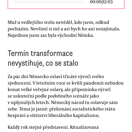
00:00
/
12:03
Muž u vedlejšího stolu nevěděl, kdo jsem, odkud
pocházím. Nevšiml si mě a asi bych ho ani nezajímala.
Najednou jsem zas byla východní Němka.
Termín transformace
nevystihuje, co se stalo
Za pár dní Německo oslaví třicáté výročí svého
sjednocení. V letošním roce se kvůli pandemii nebudou
konat velké veřejné oslavy, ale připomínka výročí
se uskuteční podle podobného scénáře jako
v uplynulých letech. Německý národ tu oslavuje sám
sebe. Téma je jasné: překonání socialistického státu
bezpráví a vítězství liberálního kapitalismu.
Každý rok stejné představení. Ritualizovaná