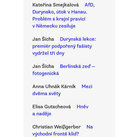
Kateřina Smejkalová
AfD,
Durynsko, útok v Hanau.
Problém s krajní pravicí
v Německu zesiluje
Jan Šícha
Durynská lekce:
premiér podpořený fašisty
vydržel tři dny
Jan Šícha
Berlínská zeď —
fotogenická
Anna Uhnák Kárník
Mezi
dvěma světy
Elisa Gutscheová
Hněv
a naděje
Christian Weiβgerber
Na
východní frontě klid?