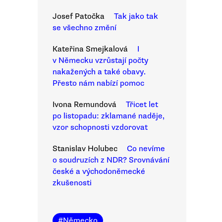
Josef Patočka
Tak jako tak
se všechno změní
Kateřina Smejkalová
I
v Německu vzrůstají počty
nakažených a také obavy.
Přesto nám nabízí pomoc
Ivona Remundová
Třicet let
po listopadu: zklamané naděje,
vzor schopnosti vzdorovat
Stanislav Holubec
Co nevíme
o soudruzích z NDR? Srovnávání
české a východoněmecké
zkušenosti
#
Německo