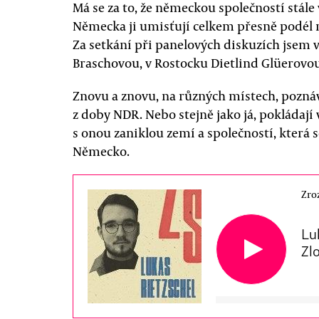
Má se za to, že německou společností stále 
Německa ji umisťují celkem přesně podél
Za setkání při panelových diskuzích jsem v
Braschovou, v Rostocku Dietlind Glüerovo
Znovu a znovu, na různých místech, poznává
z doby NDR. Nebo stejně jako já, pokládají
s onou zaniklou zemí a společností, která
Německo.
Zro
Lu
Zl