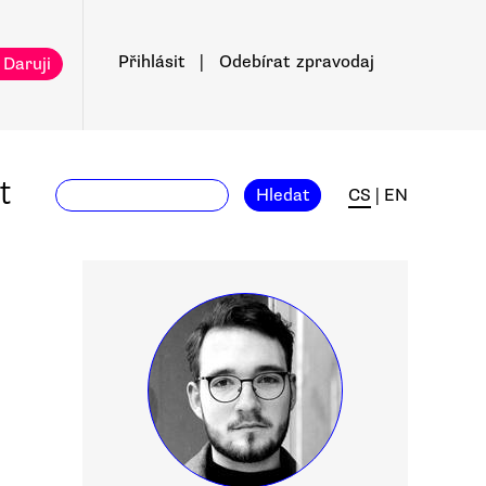
Přihlásit
|
Odebírat
zpravodaj
 Daruji
t
Hledat
CS
|
EN