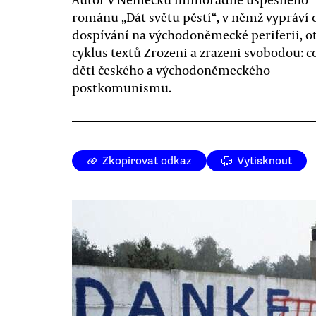
románu „Dát světu pěstí“, v němž vypráví
dospívání na východoněmecké periferii, o
cyklus textů Zrozeni a zrazeni svobodou: co
děti českého a východoněmeckého
postkomunismu.
Zkopírovat odkaz
Vytisknout