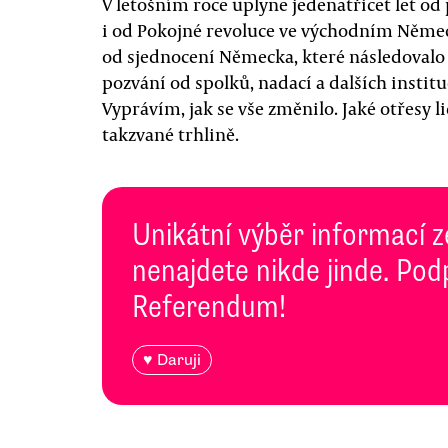
V letošním roce uplyne jedenatřicet let od
i od Pokojné revoluce ve východním Němec
od sjednocení Německa, které následovalo 
pozvání od spolků, nadací a dalších insti
Vyprávím, jak se vše změnilo. Jaké otřesy li
takzvané trhlině.
Unikátní výběr informací z
nenajdete nikde jinde. Pod
Referendum!
♥ Daruji