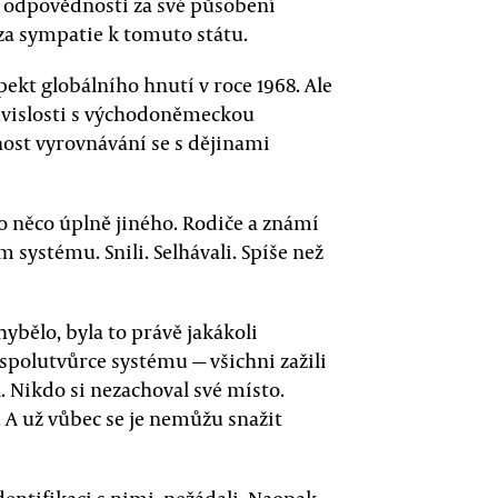
 k odpovědnosti za své působení
za sympatie k tomuto státu.
pekt globálního hnutí v roce 1968. Ale
uvislosti s východoněmeckou
ost vyrovnávání se s dějinami
o něco úplně jiného. Rodiče a známí
m systému. Snili. Selhávali. Spíše než
bělo, byla to právě jakákoli
spolutvůrce systému — všichni zažili
. Nikdo si nezachoval své místo.
A už vůbec se je nemůžu snažit