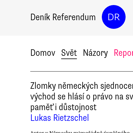
Deník Referendum
DR
Domov
Svět
Názory
Repo
Zlomky německých sjednocen
východ se hlásí o právo na s
paměť i důstojnost
Lukas Rietzschel
Autor v Německu mimořádně úspěšného