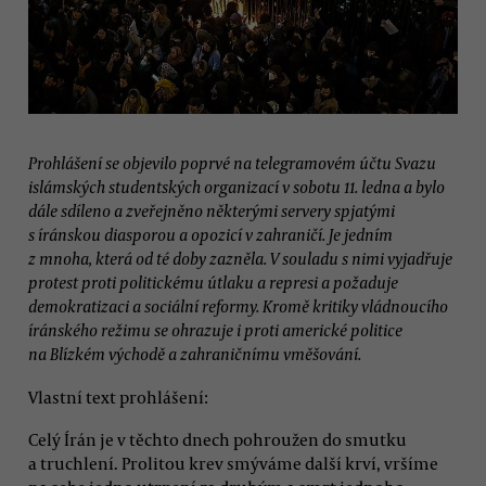
Prohlášení se objevilo poprvé na telegramovém účtu Svazu
islámských studentských organizací v sobotu 11. ledna a bylo
dále sdíleno a zveřejněno některými servery spjatými
s íránskou diasporou a opozicí v zahraničí. Je jedním
z mnoha, která od té doby zazněla. V souladu s nimi vyjadřuje
protest proti politickému útlaku a represi a požaduje
demokratizaci a sociální reformy. Kromě kritiky vládnoucího
íránského režimu se ohrazuje i proti americké politice
na Blízkém východě a zahraničnímu vměšování.
Vlastní text prohlášení:
Celý Írán je v těchto dnech pohroužen do smutku
a truchlení. Prolitou krev smýváme další krví, vršíme