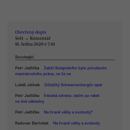
Otevřený dopis
Svět
→
Komentář
16. ledna 2020 v 7.01
Související
Petr Jedlička
Zabití Sulejmáního bylo porušením
mezinárodního práva, ne že ne
Lukáš Jelínek
Důležitý Schwarzenbergův apel
Petr Jedlička
Íránská odveta: zatím 22 raket
na dvě základny
Petr Jedlička
Na hraně války a svobody?
Radovan Bartošek
Na hraně války a svobody