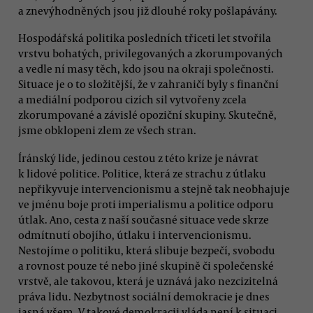
a znevýhodněných jsou již dlouhé roky pošlapávány.
Hospodářská politika posledních třiceti let stvořila
vrstvu bohatých, privilegovaných a zkorumpovaných
a vedle ní masy těch, kdo jsou na okraji společnosti.
Situace je o to složitější, že v zahraničí byly s finanční
a mediální podporou cizích sil vytvořeny zcela
zkorumpované a závislé opoziční skupiny. Skutečně,
jsme obklopeni zlem ze všech stran.
Íránský lide, jedinou cestou z této krize je návrat
k lidové politice. Politice, která ze strachu z útlaku
nepřikyvuje intervencionismu a stejně tak neobhajuje
ve jménu boje proti imperialismu a politice odporu
útlak. Ano, cesta z naší současné situace vede skrze
odmítnutí obojího, útlaku i intervencionismu.
Nestojíme o politiku, která slibuje bezpečí, svobodu
a rovnost pouze té nebo jiné skupině či společenské
vrstvě, ale takovou, která je uznává jako nezcizitelná
práva lidu. Nezbytnost sociální demokracie je dnes
jasná všem. V takové demokracii vláda není k situaci