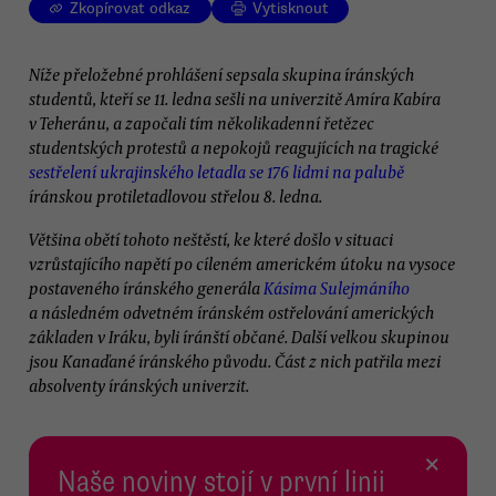
Zkopírovat odkaz
Vytisknout
Níže přeložebné prohlášení sepsala skupina íránských
studentů, kteří se 11. ledna sešli na univerzitě Amíra Kabíra
v Teheránu, a započali tím několikadenní řetězec
studentských protestů a nepokojů reagujících na tragické
sestřelení ukrajinského letadla se 176 lidmi na palubě
íránskou protiletadlovou střelou 8. ledna.
Většina obětí tohoto neštěstí, ke které došlo v situaci
vzrůstajícího napětí po cíleném americkém útoku na vysoce
postaveného íránského generála
Kásima Sulejmáního
a následném odvetném íránském ostřelování amerických
základen v Iráku, byli íránští občané. Další velkou skupinou
jsou Kanaďané íránského původu. Část z nich patřila mezi
absolventy íránských univerzit.
×
Naše noviny stojí v první linii