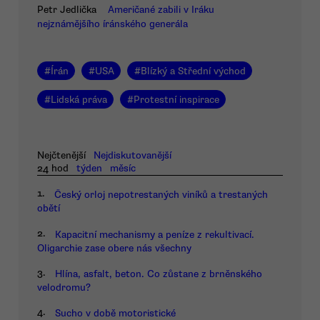
Petr Jedlička
Američané zabili v Iráku
nejznámějšího íránského generála
#
Írán
#
USA
#
Blízký a Střední východ
#
Lidská práva
#
Protestní inspirace
Nejčtenější
Nejdiskutovanější
24 hod
týden
měsíc
1.
Český orloj nepotrestaných viníků a trestaných
obětí
2.
Kapacitní mechanismy a peníze z rekultivací.
Oligarchie zase obere nás všechny
3.
Hlína, asfalt, beton. Co zůstane z brněnského
velodromu?
4.
Sucho v době motoristické