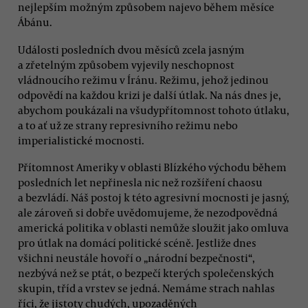
nejlepším možným způsobem najevo během měsíce
Ábánu.
Události posledních dvou měsíců zcela jasným
a zřetelným způsobem vyjevily neschopnost
vládnoucího režimu v Íránu. Režimu, jehož jedinou
odpovědí na každou krizi je další útlak. Na nás dnes je,
abychom poukázali na všudypřítomnost tohoto útlaku,
a to ať už ze strany represivního režimu nebo
imperialistické mocnosti.
Přítomnost Ameriky v oblasti Blízkého východu během
posledních let nepřinesla nic než rozšíření chaosu
a bezvládí. Náš postoj k této agresivní mocnosti je jasný,
ale zároveň si dobře uvědomujeme, že nezodpovědná
americká politika v oblasti nemůže sloužit jako omluva
pro útlak na domácí politické scéně. Jestliže dnes
všichni neustále hovoří o „národní bezpečnosti“,
nezbývá než se ptát, o bezpečí kterých společenských
skupin, tříd a vrstev se jedná. Nemáme strach nahlas
říci, že jistoty chudých, upozaděných