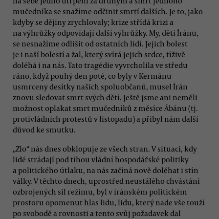
na sebe jedno utrpení za druhým a smrt jednoho
mučedníka se snažíme odčinit smrtí dalších. Je to, jako
kdyby se dějiny zrychlovaly; krize střídá krizi a
na výhrůžky odpovídají další výhrůžky. My, děti Íránu,
se nesnažíme odlišit od ostatních lidí. Jejich bolest
je i naší bolestí a žal, který svírá jejich srdce, tíživě
doléhá i na nás. Tato tragédie vyvrcholila ve středu
ráno, když pouhý den poté, co byly v Kermánu
usmrceny desítky našich spoluobčanů, musel Írán
znovu sledovat smrt svých dětí. Ještě jsme ani neměli
možnost oplakat smrt mučedníků z měsíce Ábánu (tj.
protivládních protestů v listopadu) a přibyl nám další
důvod ke smutku.
„Zlo“ nás dnes obklopuje ze všech stran. V situaci, kdy
lidé strádají pod tíhou vládní hospodářské politiky
a politického útlaku, na nás začíná nově doléhat i stín
války. V těchto dnech, uprostřed neustálého chvástání
ozbrojených sil režimu, byl v íránském politickém
prostoru opomenut hlas lidu, lidu, který nade vše touží
po svobodě a rovnosti a tento svůj požadavek dal