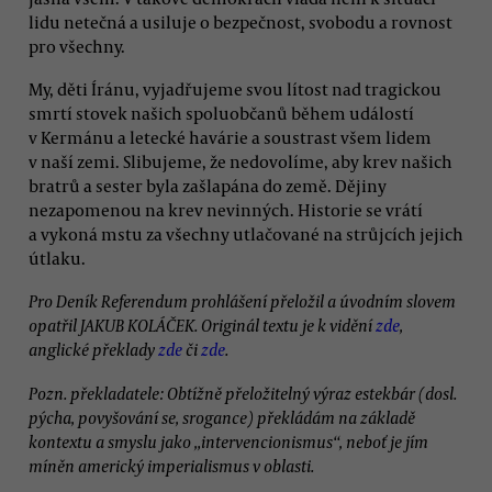
lidu netečná a usiluje o bezpečnost, svobodu a rovnost
pro všechny.
My, děti Íránu, vyjadřujeme svou lítost nad tragickou
smrtí stovek našich spoluobčanů během událostí
v Kermánu a letecké havárie a soustrast všem lidem
v naší zemi. Slibujeme, že nedovolíme, aby krev našich
bratrů a sester byla zašlapána do země. Dějiny
nezapomenou na krev nevinných. Historie se vrátí
a vykoná mstu za všechny utlačované na strůjcích jejich
útlaku.
Pro Deník Referendum prohlášení přeložil a úvodním slovem
opatřil JAKUB KOLÁČEK. Originál textu je k vidění
zde
,
anglické překlady
zde
či
zde
.
Pozn. překladatele: Obtížně přeložitelný výraz estekbár (dosl.
pýcha, povyšování se, srogance) překládám na základě
kontextu a smyslu jako „intervencionismus“, neboť je jím
míněn americký imperialismus v oblasti.