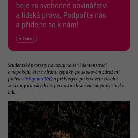
boje za svobodné novinářství
a lidská práva. Podpořte nás
a přidejte se k nám!
♥ Daruji
Studentské protesty navazují na sérii demonstrací
a nepokojů, které v Íránu vypukly po skokovém zdražení
paliva v
listopadu 2019
a při kterých po krvavém zásahu
ze strany íránských bezpečnostních složek zahynuly stovky
lidí.