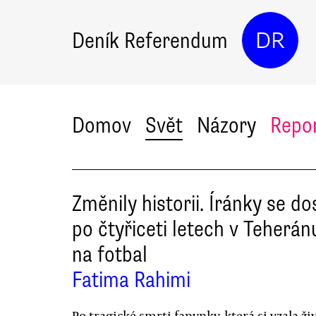
Deník Referendum
DR
Domov
Svět
Názory
Repo
Změnily historii. Íránky se do
po čtyřiceti letech v Teherán
na fotbal
Fatima Rahimi
Po tragické smrti fanynky, která si vzala ži