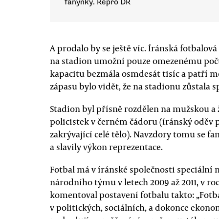
fanynky. Repro DR
A prodalo by se ještě víc. Íránská fotbalová
na stadion umožní pouze omezenému počt
kapacitu bezmála osmdesát tisíc a patří me
zápasu bylo vidět, že na stadionu zůstala 
Stadion byl přísně rozdělen na mužskou a 
policistek v černém čádoru (íránský oděv p
zakrývající celé tělo). Navzdory tomu se 
a slavily výkon reprezentace.
Fotbal má v íránské společnosti speciální 
národního týmu v letech 2009 až 2011, v roce
komentoval postavení fotbalu takto: „Fotba
v politických, sociálních, a dokonce ekonom