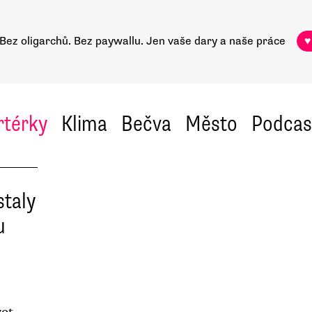
Bez oligarchů. Bez paywallu.
Jen vaše dary a naše práce
♥
rtérky
Klima
Bečva
Město
Podcas
staly
u
vot