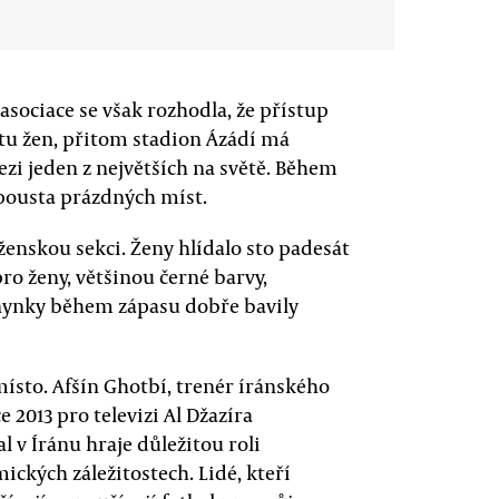
 asociace se však rozhodla, že přístup
u žen, přitom stadion Ázádí má
zi jeden z největších na světě. Během
spousta prázdných míst.
ženskou sekci. Ženy hlídalo sto padesát
ro ženy, většinou černé barvy,
fanynky během zápasu dobře bavily
místo. Afšín Ghotbí, trenér íránského
 2013 pro televizi Al Džazíra
l v Íránu hraje důležitou roli
ických záležitostech. Lidé, kteří