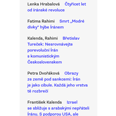
Lenka Hrabalová
Čtyřicet let
od íránské revoluce
Fatima Rahimi
Smrt „Modré
dívky“ hýbe Íránem
Kalenda, Rahimi
Břetislav
Tureček: Nesrovnávejte
porevoluční Írán
s komunistickým
Československem
Petra Dvořáková
Obrazy
ze země pod sankcemi: Írán
je jako cibule. Každá jeho vrstva
tě rozbrečí
František Kalenda
Izrael
se sbližuje s arabskými nepřáteli
Íránu. S podporou USA, ale