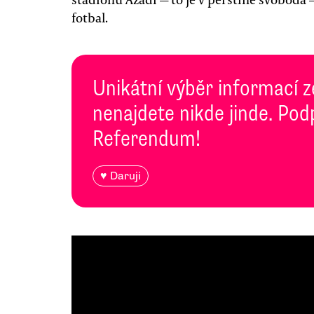
fotbal.
Unikátní výběr informací z
nenajdete nikde jinde. Pod
Referendum!
♥ Daruji