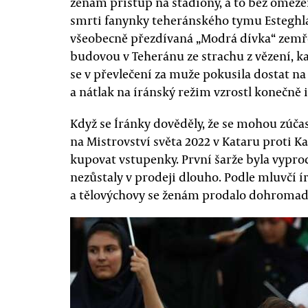
ženám přístup na stadiony, a to bez omezen
smrti fanynky teheránského tymu Esteghla
všeobecně přezdívaná „Modrá dívka“ zemřel
budovou v Teheránu ze strachu z vězení, k
se v převlečení za muže pokusila dostat na
a nátlak na íránský režim vzrostl konečně i
Když se Íránky dověděly, že se mohou zúčas
na Mistrovství světa 2022 v Kataru proti K
kupovat vstupenky. První šarže byla vyprod
nezůstaly v prodeji dlouho. Podle mluvčí 
a tělovýchovy se ženám prodalo dohromady v