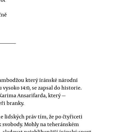
čně
Kambodžou který íránské národní
ysoko 14:0, se zapsal do historie.
Karima Ansarifarda, který —
ři branky.
e lidských práv tím, že po čtyřiceti
ek svobody. Mohly na teheránském
— sledovat nejoblíbenější íránský sport,