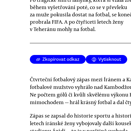
během vyšetřování poté, co se v převleku
za muže pokusila dostat na fotbal, se kone
probrala FIFA. A po čtyřiceti letech ženy
v Teheránu mohly na fotbal.
Zkopírovat odkaz
Vytisknout
Čtvrteční fotbalový zápas mezi Íránem a 
fotbalové mužstvo vyhrálo nad Kambodžou v
Ne počtem gólů či kvůli skvělému výkonu 
mimochodem — hrál krásný fotbal a dal čty
Zápas se zapsal do historie sportu a histori
letech íránské ženy vybojovaly další kous
stadionu Ázádí — to je v perštině svoboda 