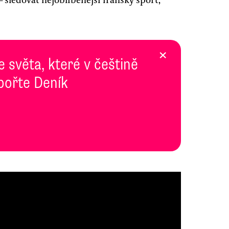
×
e světa, které v češtině
pořte Deník