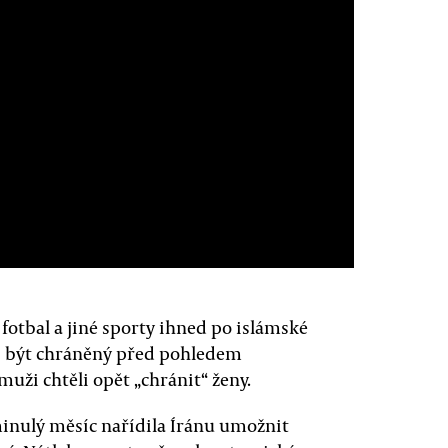
fotbal a jiné sporty ihned po islámské
sí být chráněný před pohledem
uži chtěli opět „chránit“ ženy.
minulý měsíc nařídila Íránu umožnit