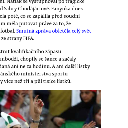
í. Nátlak se vystupňoval po tragické
l Sahry Chodájáriové. Fanynka dnes
a poté, co se zapálila před soudní
am měla putovat právě za to, že
 fotbal.
Smutná zpráva obletěla celý svět
 ze strany FIFA.
tnit kvalifikačního zápasu
ambodži, chopily se šance a začaly
aná ani ne za hodinu. A ani další lístky
íránského ministerstva sportu
íce než tři a půl tisíce lístků.