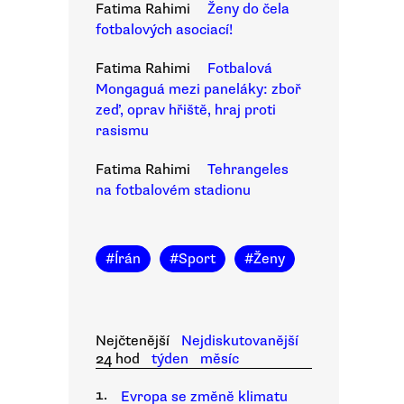
Fatima Rahimi
Ženy do čela
fotbalových asociací!
Fatima Rahimi
Fotbalová
Mongaguá mezi paneláky: zboř
zeď, oprav hřiště, hraj proti
rasismu
Fatima Rahimi
Tehrangeles
na fotbalovém stadionu
#
Írán
#
Sport
#
Ženy
Nejčtenější
Nejdiskutovanější
24 hod
týden
měsíc
1.
Evropa se změně klimatu