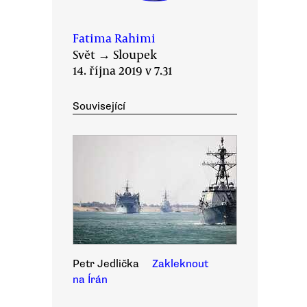
Fatima Rahimi
Svět
→
Sloupek
14. října 2019 v 7.31
Související
Petr Jedlička
Zakleknout
na Írán