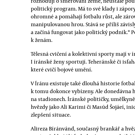
rozhodují o směřování země, neustále použí
politický program. Má to své klady i zápor
ohromné a pomáhají fotbalu růst, ale zárov
manipulovanou hrou. Stává se příliš závis
a začíná fungovat jako politický podnik.“ P
k ženám.
Tělesná cvičení a kolektivní sporty mají v í
I íránské ženy sportují. Teheránské či isfa
které cvičí bojové umění.
V Íránu existuje také dlouhá historie fotbal
k tomu dokonce vybízeny. Ale donedávna 
na stadionech. Íránské političky, umělkyně
hvězdy jako Ali Karimi či Masúd Šojáeí, ini
zlepšení situace.
Alireza Bíránvánd, současný brankář a hv