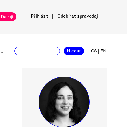
Přihlásit
|
Odebírat
zpravodaj
 Daruji
t
Hledat
CS
|
EN