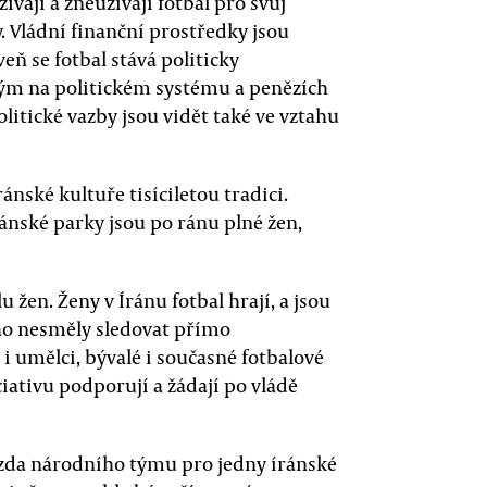
vají a zneužívají fotbal pro svůj
y. Vládní finanční prostředky jsou
eň se fotbal stává politicky
lým na politickém systému a penězích
olitické vazby jsou vidět také ve vztahu
ránské kultuře tisíciletou tradici.
hánské parky jsou po ránu plné žen,
u žen. Ženy v Íránu fotbal hrají, a jsou
ho nesměly sledovat přímo
 i umělci, bývalé i současné fotbalové
ciativu podporují a žádají po vládě
ězda národního týmu pro jedny íránské