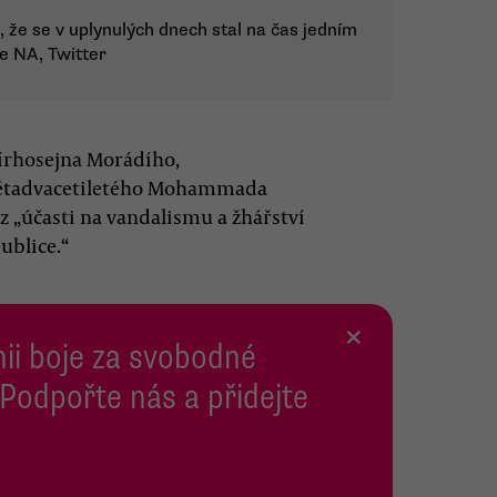
 že se v uplynulých dnech stal na čas jedním
ce NA, Twitter
mírhosejna Morádího,
pětadvacetiletého Mohammada
 z „účasti na vandalismu a žhářství
ublice.“
×
inii boje za svobodné
 Podpořte nás a přidejte