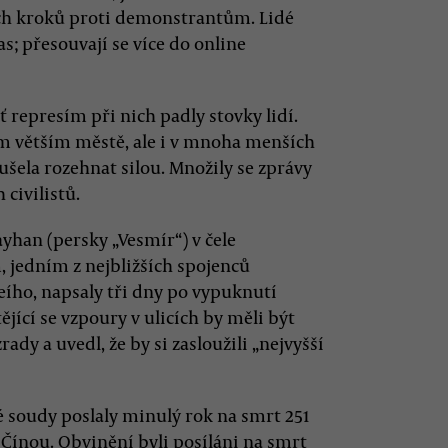
ích kroků proti demonstrantům. Lidé
as; přesouvají se více do online
ť represím při nich padly stovky lidí.
m větším městě, ale i v mnoha menších
ušela rozehnat silou. Množily se zprávy
civilistů.
yhan (persky „Vesmír“) v čele
jedním z nejbližších spojenců
ího, napsaly tři dny po vypuknutí
jící se vzpoury v ulicích by měli být
ady a uvedl, že by si zasloužili „nejvyšší
 soudy poslaly minulý rok na smrt 251
a Čínou. Obvinění byli posíláni na smrt