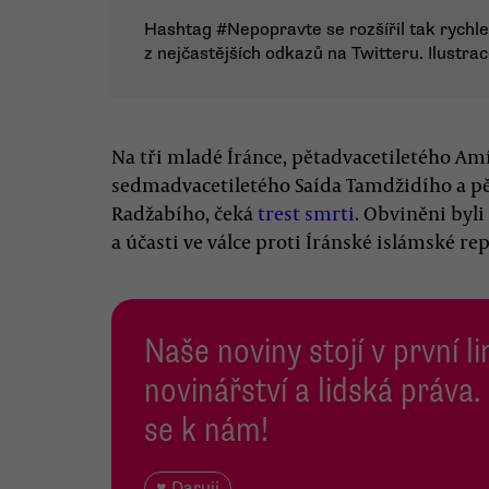
Hashtag #Nepopravte se rozšířil tak rychle,
z nejčastějších odkazů na Twitteru. Ilustra
Na tři mladé Íránce, pětadvacetiletého A
sedmadvacetiletého Saída Tamdžidího a 
Radžabího, čeká
trest smrti
. Obviněni byli
a účasti ve válce proti Íránské islámské rep
Naše noviny stojí v první l
novinářství a lidská práva.
se k nám!
♥ Daruji