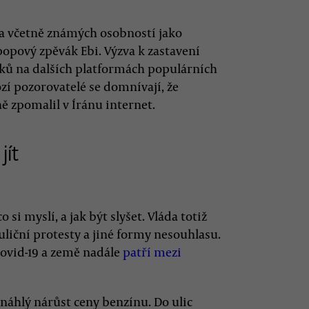
ěta včetně známých osobností jako
popový zpěvák Ebi. Výzva k zastavení
ěvků na dalších platformách populárních
ozí pozorovatelé se domnívají, že
 zpomalil v Íránu internet.
jít
 si myslí, a jak být slyšet. Vláda totiž
liční protesty a jiné formy nesouhlasu.
covid-19 a země nadále
patří mezi
a náhlý nárůst ceny benzínu. Do ulic