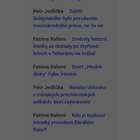
Petr Jedlička
Zabití
Sulejmáního bylo porušením
mezinárodního práva, ne že ne
Fatima Rahimi
Změnily historii.
Íránky se dostaly po čtyřiceti
letech v Teheránu na fotbal
Fatima Rahimi
Smrt „Modré
dívky“ hýbe Íránem
Petr Jedlička
Raísího vítězství
v íránských prezidentských
volbách: šest zajímavostí
Fatima Rahimi
Kdo je budoucí
íránský prezident Ebráhím
Raísí?