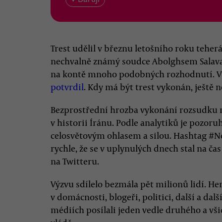
Trest udělil v březnu letošního roku tehe
nechvalně známý soudce Abolghsem Salavati
na kontě mnoho podobných rozhodnutí. V
potvrdil
. Kdy má být trest vykonán, ještě 
Bezprostřední hrozba vykonání rozsudku 
v historii Íránu. Podle analytiků je pozor
celosvětovým ohlasem a silou. Hashtag #N
rychle, že se v uplynulých dnech stal na ča
na Twitteru.
Výzvu sdílelo bezmála pět milionů lidí. Herci
v domácnosti, blogeři, politici, další a dalš
médiích posílali jeden vedle druhého a vš