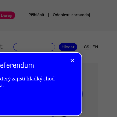
Přihlásit
|
Odebírat
zpravodaj
 Daruji
t
Hledat
CS
|
EN
×
 Referendum
terý zajistí hladký chod
a.