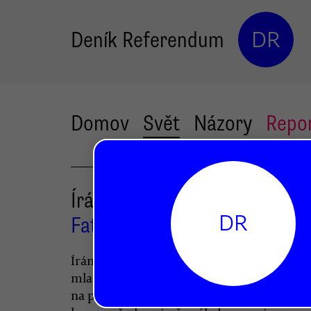
Deník Referendum
DR
Domov
Svět
Názory
Repo
Írán volá: Nepopravte!
DR
Fatima Rahimi
Írán žije internetovou kampaní za záchran
mladých mužů, kteří mají být popraveni z
na protivládních demonstracích. Rozsah