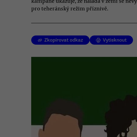
kampaně ukazuje, že nálada v zemi se nevy
pro teheránský režim příznivě.
Zkopírovat odkaz
Vytisknout