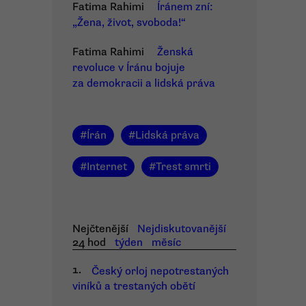
Fatima Rahimi
Íránem zní:
„Žena, život, svoboda!“
Fatima Rahimi
Ženská
revoluce v Íránu bojuje
za demokracii a lidská práva
#
Írán
#
Lidská práva
#
Internet
#
Trest smrti
Nejčtenější
Nejdiskutovanější
24 hod
týden
měsíc
1.
Český orloj nepotrestaných
viníků a trestaných obětí