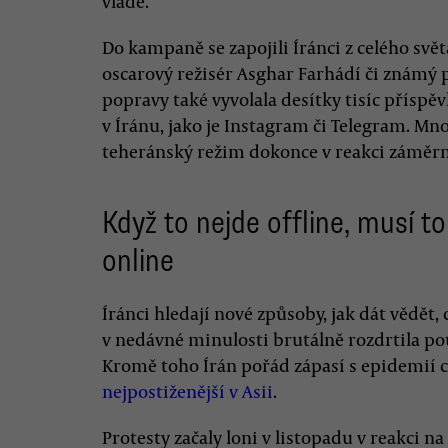
vládě.
Do kampaně se zapojili Íránci z celého sv
oscarový režisér Asghar Farhádí či známý 
popravy také vyvolala desítky tisíc přísp
v Íránu, jako je Instagram či Telegram. Mn
teheránský režim dokonce v reakci záměrně
Když to nejde offline, musí to 
online
Íránci hledají nové způsoby, jak dát vědět, co
v nedávné minulosti brutálně rozdrtila pou
Kromě toho Írán pořád zápasí s epidemií 
nejpostiženější v Asii
.
Protesty začaly loni v listopadu v reakci n