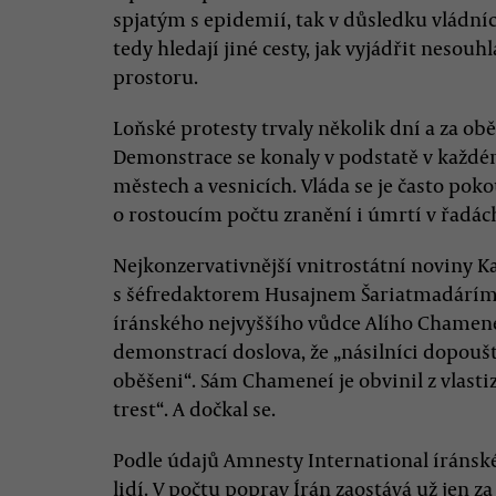
spjatým s epidemií, tak v důsledku vládn
tedy hledají jiné cesty, jak vyjádřit nesouhl
prostoru.
Loňské protesty trvaly několik dní a za obě
Demonstrace se konaly v podstatě v každé
městech a vesnicích. Vláda se je často poko
o rostoucím počtu zranění i úmrtí v řadách 
Nejkonzervativnější vnitrostátní noviny Ka
s šéfredaktorem Husajnem Šariatmadárím, 
íránského nejvyššího vůdce Alího Chamene
demonstrací doslova, že „násilníci dopouště
oběšeni“. Sám Chameneí je obvinil z vlastizr
trest“. A dočkal se.
Podle údajů Amnesty International íránské
lidí. V počtu poprav Írán zaostává už jen z