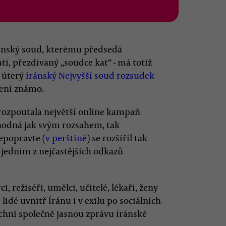
ránský soud, kterému předsedá
, přezdívaný „soudce kat“ - má totiž
 úterý
íránský Nejvyšší soud rozsudek
není známo.
rozpoutala největší online kampaň
uhodná jak svým rozsahem, tak
epopravte (
v perštině
) se rozšířil tak
s jedním z nejčastějších odkazů
, režiséři, umělci, učitelé, lékaři, ženy
í lidé uvnitř Íránu i v exilu po sociálních
ichni společně jasnou zprávu íránské