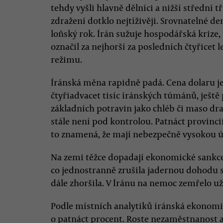
tehdy vyšli hlavně dělníci a nižší střední t
zdražení dotklo nejtíživěji. Srovnatelné de
loňský rok. Írán sužuje hospodářská krize
označil za nejhorší za posledních čtyřicet l
režimu.
Íránská měna rapidně padá. Cena dolaru j
čtyřiadvacet tisíc íránských túmánů, ještě 
základních potravin jako chléb či maso dras
stále není pod kontrolou. Patnáct provinci
to znamená, že mají nebezpečně vysokou ú
Na zemi těžce dopadají ekonomické sankce
co jednostranně zrušila jadernou dohodu s
dále zhoršila. V Íránu na nemoc zemřelo už 
Podle místních analytiků íránská ekonom
o patnáct procent. Roste nezaměstnanost a 