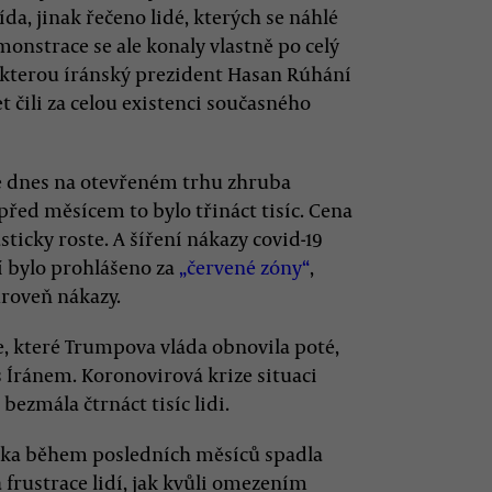
řída, jinak řečeno lidé, kterých se náhlé
monstrace se ale konaly vlastně po celý
, kterou íránský prezident Hasan Rúhání
et čili za celou existenci současného
e dnes na otevřeném trhu zhruba
před měsícem to bylo třináct tisíc. Cena
ticky roste. A šíření nákazy covid-19
í bylo prohlášeno za
„červené zóny“
,
roveň nákazy.
, které Trumpova vláda obnovila poté,
 Íránem. Koronovirová krize situaci
bezmála čtrnáct tisíc lidi.
ika během posledních měsíců spadla
frustrace lidí, jak kvůli omezením