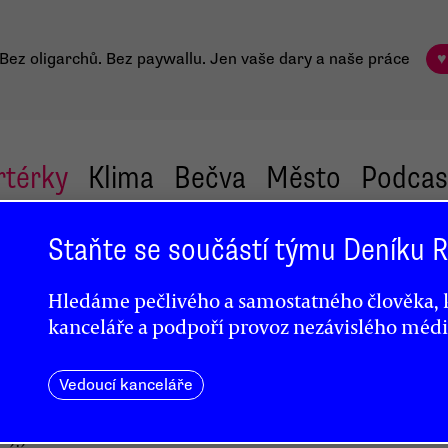
Bez oligarchů. Bez paywallu.
Jen vaše dary a naše práce
♥
rtérky
Klima
Bečva
Město
Podcas
Staňte se součástí týmu Deníku
Hledáme pečlivého a samostatného člověka, k
kanceláře a podpoří provoz nezávislého médi
u tří
Vedoucí kanceláře
a účast