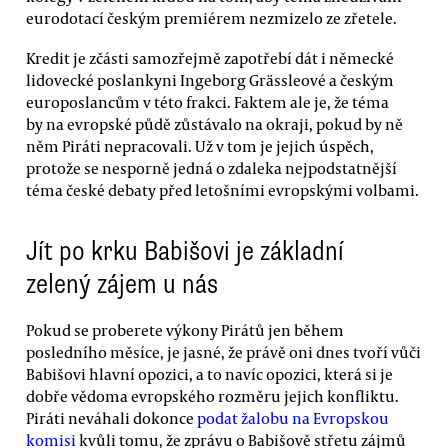
eurodotací českým premiérem nezmizelo ze zřetele.
Kredit je zčásti samozřejmě zapotřebí dát i německé
lidovecké poslankyni Ingeborg Grässleové a českým
europoslancům v této frakci. Faktem ale je, že téma
by na evropské půdě zůstávalo na okraji, pokud by ně
něm Piráti nepracovali. Už v tom je jejich úspěch,
protože se nesporně jedná o zdaleka nejpodstatnější
téma české debaty před letošními evropskými volbami.
Jít po krku Babišovi je základní
zelený zájem u nás
Pokud se proberete výkony Pirátů jen během
posledního měsíce, je jasné, že právě oni dnes tvoří vůči
Babišovi hlavní opozici, a to navíc opozici, která si je
dobře vědoma evropského rozměru jejich konfliktu.
Piráti neváhali dokonce
podat žalobu na Evropskou
komisi
kvůli tomu, že zprávu o Babišově střetu zájmů