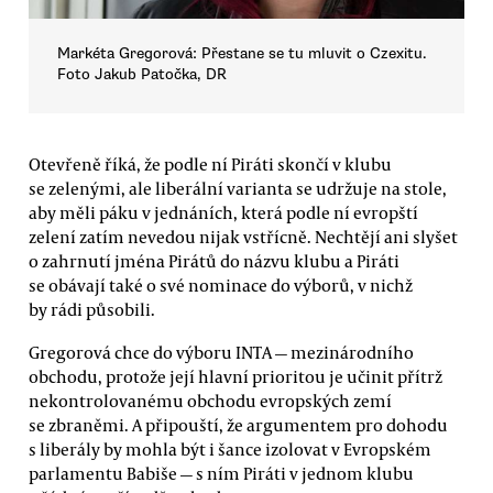
Markéta Gregorová: Přestane se tu mluvit o Czexitu.
Foto Jakub Patočka, DR
Otevřeně říká, že podle ní Piráti skončí v klubu
se zelenými, ale liberální varianta se udržuje na stole,
aby měli páku v jednáních, která podle ní evropští
zelení zatím nevedou nijak vstřícně. Nechtějí ani slyšet
o zahrnutí jména Pirátů do názvu klubu a Piráti
se obávají také o své nominace do výborů, v nichž
by rádi působili.
Gregorová chce do výboru INTA — mezinárodního
obchodu, protože její hlavní prioritou je učinit přítrž
nekontrolovanému obchodu evropských zemí
se zbraněmi. A připouští, že argumentem pro dohodu
s liberály by mohla být i šance izolovat v Evropském
parlamentu Babiše — s ním Piráti v jednom klubu