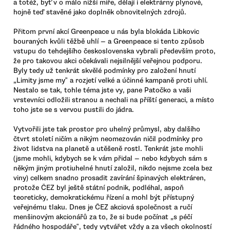
a totéž, byť v o málo nižší míře, dělají i elektrárny plynové,
hojně teď stavěné jako doplněk obnovitelných zdrojů.
Přitom první akcí Greenpeace u nás byla blokáda Libkovic
bouraných kvůli těžbě uhlí — a Greenpeace si tento způsob
vstupu do tehdejšího československa vybrali především proto,
že pro takovou akci očekávali nejsilnější veřejnou podporu.
Byly tedy už tenkrát skvělé podmínky pro založení hnutí
„Limity jsme my‟ a rozjetí velké a účinné kampaně proti uhlí.
Nestalo se tak, tohle téma jste vy, pane Patočko a vaši
vrstevníci odložili stranou a nechali na příští generaci, a místo
toho jste se s vervou pustili do jádra.
Vytvořili jste tak prostor pro uhelný průmysl, aby dalšího
čtvrt století ničím a nikým neomezován ničil podmínky pro
život lidstva na planetě a utěšeně rostl. Tenkrát jste mohli
(jsme mohli, kdybych se k vám přidal — nebo kdybych sám s
někým jiným protiuhelné hnutí založil, nikdo nejsme zcela bez
viny) celkem snadno prosadit zavírání špinavých elektráren,
protože ČEZ byl ještě státní podnik, podléhal, aspoň
teoreticky, demokratickému řízení a mohl být přístupný
veřejnému tlaku. Dnes je ČEZ akciová společnost a ručí
menšinovým akcionářů za to, že si bude počínat „s péčí
řádného hospodáře‟, tedy vytvářet vždy a za všech okolností