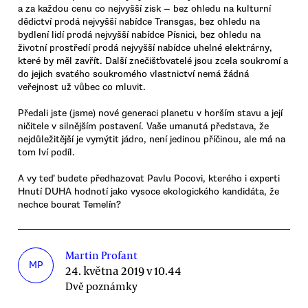
a za každou cenu co nejvyšší zisk — bez ohledu na kulturní
dědictví prodá nejvyšší nabídce Transgas, bez ohledu na
bydlení lidí prodá nejvyšší nabídce Písnici, bez ohledu na
životní prostředí prodá nejvyšší nabídce uhelné elektrárny,
které by měl zavřít. Další znečišťovatelé jsou zcela soukromí a
do jejich svatého soukromého vlastnictví nemá žádná
veřejnost už vůbec co mluvit.
Předali jste (jsme) nové generaci planetu v horším stavu a její
ničitele v silnějším postavení. Vaše umanutá představa, že
nejdůležitější je vymýtit jádro, není jedinou příčinou, ale má na
tom lví podíl.
A vy teď budete předhazovat Pavlu Pocovi, kterého i experti
Hnutí DUHA hodnotí jako vysoce ekologického kandidáta, že
nechce bourat Temelín?
Martin Profant
MP
24. května 2019 v 10.44
Dvě poznámky