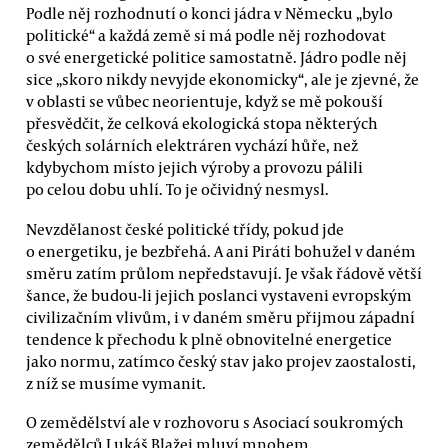
Podle něj rozhodnutí o konci jádra v Německu „bylo
politické“ a každá země si má podle něj rozhodovat
o své energetické politice samostatně. Jádro podle něj
sice „skoro nikdy nevyjde ekonomicky“, ale je zjevné, že
v oblasti se vůbec neorientuje, když se mě pokouší
přesvědčit, že celková ekologická stopa některých
českých solárních elektráren vychází hůře, než
kdybychom místo jejich výroby a provozu pálili
po celou dobu uhlí. To je očividný nesmysl.
Nevzdělanost české politické třídy, pokud jde
o energetiku, je bezbřehá. A ani Piráti bohužel v daném
směru zatím průlom nepředstavují. Je však řádově větší
šance, že budou-li jejich poslanci vystaveni evropským
civilizačním vlivům, i v daném směru přijmou západní
tendence k přechodu k plně obnovitelné energetice
jako normu, zatímco český stav jako projev zaostalosti,
z níž se musíme vymanit.
O zemědělství ale v rozhovoru s Asociací soukromých
zemědělců Lukáš Blažej mluví mnohem