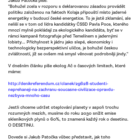
Jakub Patočka píše:
"Bohužel zcela v rozporu s deklarovanou zásadou provádět
politiku založenou na faktech Kolaja připouští místo jaderné
energetiky v budoucí české energetice. To je jistě zklamání, ale
neliší se v tom od lídra kandidátky ČSSD Pavla Poce, kterého
mnozí mylně pokládají za ekologického kandidáta, byť se v
rámci kampaně fotografuje před Temelínem s jadernými
lobisty... Příchylnost k jádru jako slepé, ekonomicky i
technologicky bezperspektivní uličce, je bohužel českou
zvláštností, jíž se ovšem má smysl věnovat podrobněji jindy."
V dnešním článku píše ekolog Ač o časových limitech, které
máme:
http://denikreferendum.cz/clanek/29628-studenti-
neprehaneji-na-zachranu-soucasne-civilizace-opravdu-
nezbyva-mnoho-casu
Jestli chceme udržet oteplování planety v aspoň trochu
rozumných mezích, musíme do roku 2030 snížit emise
skleníkových plynů o 60%, to znamená každý rok o desetinu.
O DESETINU.
Dovede si Jakub Patočka vůbec představit, jak toho