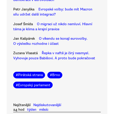
Petr Janyška
Evropské volby: bude mít Macron
sílu udržet další integraci?
Josef Šmída
O migraci už nikdo nemluví. Hlavní
téma je klima a krajní pravice
Jan Kašpárek
O víkendu se konají eurovolby.
O výsledku rozhodne i účast
Zuzana Vlasatá
Řepka v naftě je čirý nesmysl.
Vyhovuje pouze Babišovi. A proto bude pokračovat
#
Pirátská strana
#
Brno
#
Evropský parlament
Nejčtenější
Nejdiskutovanější
24 hod
týden
měsíc