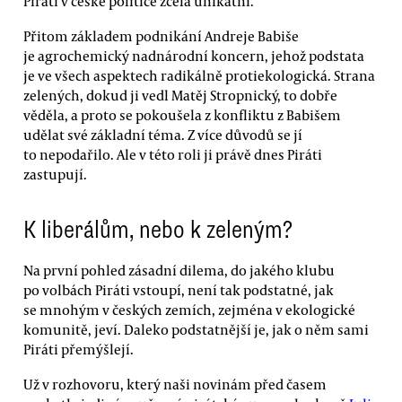
Piráti v české politice zcela unikátní.
Přitom základem podnikání Andreje Babiše
je agrochemický nadnárodní koncern, jehož podstata
je ve všech aspektech radikálně protiekologická. Strana
zelených, dokud ji vedl Matěj Stropnický, to dobře
věděla, a proto se pokoušela z konfliktu z Babišem
udělat své základní téma. Z více důvodů se jí
to nepodařilo. Ale v této roli ji právě dnes Piráti
zastupují.
K liberálům, nebo k zeleným?
Na první pohled zásadní dilema, do jakého klubu
po volbách Piráti vstoupí, není tak podstatné, jak
se mnohým v českých zemích, zejména v ekologické
komunitě, jeví. Daleko podstatnější je, jak o něm sami
Piráti přemýšlejí.
Už v rozhovoru, který naši novinám před časem