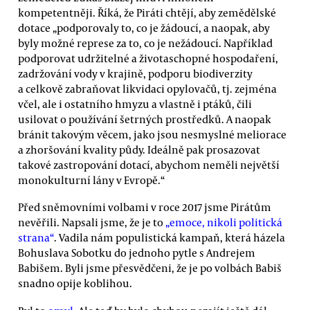
kompetentněji. Říká, že Piráti chtějí, aby zemědělské
dotace „podporovaly to, co je žádoucí, a naopak, aby
byly možné represe za to, co je nežádoucí. Například
podporovat udržitelné a životaschopné hospodaření,
zadržování vody v krajině, podporu biodiverzity
a celkově zabraňovat likvidaci opylovačů, tj. zejména
včel, ale i ostatního hmyzu a vlastně i ptáků, čili
usilovat o používání šetrných prostředků. A naopak
bránit takovým věcem, jako jsou nesmyslné meliorace
a zhoršování kvality půdy. Ideálně pak prosazovat
takové zastropování dotací, abychom neměli největší
monokulturní lány v Evropě.“
Před sněmovními volbami v roce 2017 jsme Pirátům
nevěřili. Napsali jsme, že je to
„emoce, nikoli politická
strana“
. Vadila nám populistická kampaň, která házela
Bohuslava Sobotku do jednoho pytle s Andrejem
Babišem. Byli jsme přesvědčeni, že je po volbách Babiš
snadno opije koblihou.