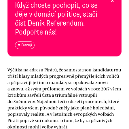
×
Když chcete pochopit, co se
děje v domácí politice, stačí
číst Deník Referendum.
Podpořte nás!
♥ Daruji
Výčitka na adresu Pirátů, že samostatnou kandidaturou
tříští hlasy mladých progresivně přemýšlejících voličů
a připravují je tím o mandáty se opakovala znovu
a znovu, až svým průlomem ve volbách v roce 2017 všem
kritikům zavřeli ústa a triumfálně vstoupili
do Sněmovny. Najednou řeči o deseti procentech, které
prakticky všem původně zněly jako plané holedbání,
popisovaly realitu. A v letošních evropských volbách
Piráti poprvé sní dokonce o tom, že by za příznivých
okolností mohli volby vyhrát.