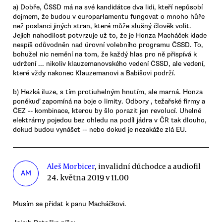
a) Dobře, ČSSD má na své kandidátce dva lidi, kteří nepůsobí
dojmem, že budou v europarlamentu fungovat o mnoho hůře
než poslanci jiných stran, které může slušný člověk volit.
Jejich nahodilost potvrzuje už to, že je Honza Macháček klade
nespíš odůvodněn nad úrovní volebního programu ČSSD. To,
bohužel nic nemění na tom, že každý hlas pro ně přispívá k
udržení ... nikoliv klauzemanovského vedení ČSSD, ale vedení,
které vždy nakonec Klauzemanovi a Babišovi podrží.
b) Hezká iluze, s tím protiuhelným hnutím, ale marná. Honza
poněkuď zapomíná na boje o limity. Odbory , težařské firmy a
ČEZ -- kombinace, kterou by šlo porazit jen revolucí. Uhelné
elektrárny pojedou bez ohledu na podíl jádra v ČR tak dlouho,
dokud budou vynášet -- nebo dokud je nezakáže zlá EU.
Aleš Morbicer
, invalidní důchodce a audiofil
AM
24. května 2019 v 11.00
Musím se přidat k panu Macháčkovi.