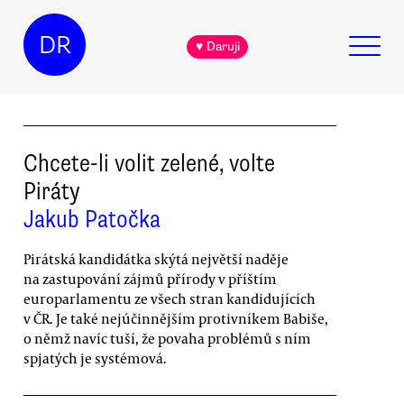
DR
♥ Daruji
Chcete-li volit zelené, volte
Piráty
Jakub Patočka
Pirátská kandidátka skýtá největší naděje
na zastupování zájmů přírody v příštím
europarlamentu ze všech stran kandidujících
v ČR. Je také nejúčinnějším protivníkem Babiše,
o němž navíc tuší, že povaha problémů s ním
spjatých je systémová.