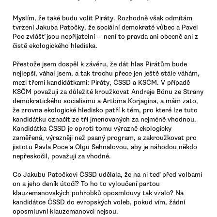
Myslím, že také budu volit Piráty. Rozhodně však odmítám
tvrzení Jakuba Patočky, že sociální demokraté vůbec a Pavel
Poc zvlášť jsou nepřijatelní — není to pravda ani obecně ani z
čistě ekologického hlediska.
Přestože jsem dospěl k závěru, že dát hlas Pirátům bude
nejlepší, váhal jsem, a tak trochu přece jen ještě stále váhám,
mezi třemi kandidátkami: Piráty, ČSSD a KSČM. V případě
KSČM považuji za důležité kroužkovat Andreje Bónu ze Strany
demokratického socialismu a Arťoma Korjagina, a mám zato,
že zrovna ekologické hledisko patří k těm, pro které lze tuto
kandidátku označit ze tří jmenovaných za nejméně vhodnou.
Kandidátka ČSSD je oproti tomu výrazně ekologicky
zaměřená, výrazněji než psaný program, a zakroužkovat pro
jistotu Pavla Poce a Olgu Sehnalovou, aby je náhodou někdo
nepřeskočil, považuji za vhodné.
Co Jakubu Patočkovi ČSSD udělala, že na ni teď před volbami
on a jeho deník útočí? To ho to vyloučení partou
klauzemanovských pohrobků oposmlouvy tak vzalo? Na
kandidátce ČSSD do evropských voleb, pokud vím, žádní
oposmluvní klauzemanovci nejsou.