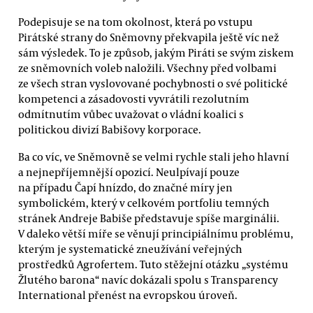
Podepisuje se na tom okolnost, která po vstupu
Pirátské strany do Sněmovny překvapila ještě víc než
sám výsledek. To je způsob, jakým Piráti se svým ziskem
ze sněmovních voleb naložili. Všechny před volbami
ze všech stran vyslovované pochybnosti o své politické
kompetenci a zásadovosti vyvrátili rezolutním
odmítnutím vůbec uvažovat o vládní koalici s
politickou divizí Babišovy korporace.
Ba co víc, ve Sněmovně se velmi rychle stali jeho hlavní
a nejnepříjemnější opozicí. Neulpívají pouze
na případu Čapí hnízdo, do značné míry jen
symbolickém, který v celkovém portfoliu temných
stránek Andreje Babiše představuje spíše marginálii.
V daleko větší míře se věnují principiálnímu problému,
kterým je systematické zneužívání veřejných
prostředků Agrofertem. Tuto stěžejní otázku „systému
Žlutého barona“ navíc dokázali spolu s Transparency
International přenést na evropskou úroveň.