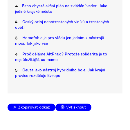
1.
Brno chystá akční plán na zvládání veder. Jako
jediné krajské město
2.
Český orloj nepotrestaných viníků a trestaných
obětí
3.
Homofobie je pro vládu jen jedním z nástrojů
moci. Tak jako vše
4.
Proč děláme AltPrajd? Protože solidarita je to
nejdůležitější, co máme
5.
Ceuta jako nástroj hybridního boje. Jak krajní
pravice rozděluje Evropu
Zkopírovat odkaz
Vytisknout