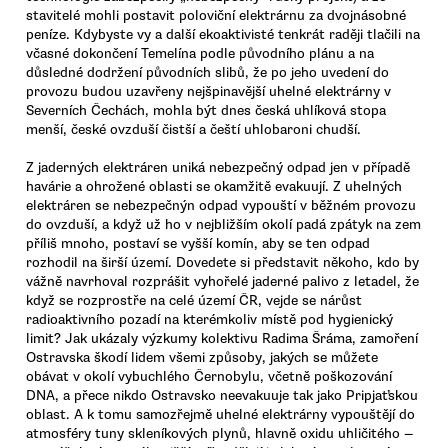
stavitelé mohli postavit poloviční elektrárnu za dvojnásobné
peníze. Kdybyste vy a další ekoaktivisté tenkrát raději tlačili na
včasné dokončení Temelína podle původního plánu a na
důsledné dodržení původních slibů, že po jeho uvedení do
provozu budou uzavřeny nejšpinavější uhelné elektrárny v
Severních Čechách, mohla být dnes česká uhlíková stopa
menší, české ovzduší čistší a čeští uhlobaroni chudší.
Z jaderných elektráren uniká nebezpečný odpad jen v případě
havárie a ohrožené oblasti se okamžitě evakuují. Z uhelných
elektráren se nebezpečnýn odpad vypouští v běžném provozu
do ovzduší, a když už ho v nejbližším okolí padá zpátyk na zem
příliš mnoho, postaví se vyšší komín, aby se ten odpad
rozhodil na širší území. Dovedete si představit někoho, kdo by
vážně navrhoval rozprášit vyhořelé jaderné palivo z letadel, že
když se rozprostře na celé území ČR, vejde se nárůst
radioaktivního pozadí na kterémkoliv místě pod hygienický
limit? Jak ukázaly výzkumy kolektivu Radima Šráma, zamoření
Ostravska škodí lidem všemi způsoby, jakých se můžete
obávat v okolí vybuchlého Černobylu, včetně poškozování
DNA, a přece nikdo Ostravsko neevakuuje tak jako Pripjaťskou
oblast. A k tomu samozřejmě uhelné elektrárny vypouštějí do
atmosféry tuny skleníkových plynů, hlavně oxidu uhličitého —