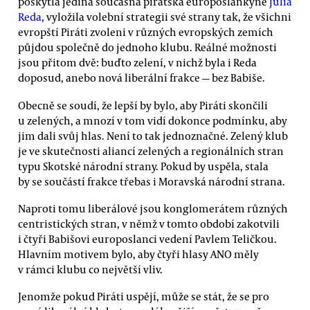
poskytla jediná současná pirátská europoslankyně
Julia
Reda
, vyložila volební strategii své strany tak, že všichni
evropští Piráti zvoleni v různých evropských zemích
půjdou společně do jednoho klubu. Reálné možnosti
jsou přitom dvě: buďto zelení, v nichž byla i Reda
doposud, anebo nová liberální frakce — bez Babiše.
Obecně se soudí, že lepší by bylo, aby Piráti skončili
u zelených, a mnozí v tom vidí dokonce podmínku, aby
jim dali svůj hlas. Není to tak jednoznačné. Zelený klub
je ve skutečnosti aliancí zelených a regionálních stran
typu Skotské národní strany. Pokud by uspěla, stala
by se součástí frakce třebas i Moravská národní strana.
Naproti tomu liberálové jsou konglomerátem různých
centristických stran, v němž v tomto období zakotvili
i čtyři Babišovi europoslanci vedení Pavlem Teličkou.
Hlavním motivem bylo, aby čtyři hlasy ANO měly
v rámci klubu co největší vliv.
Jenomže pokud Piráti uspějí, může se stát, že se pro