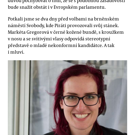
důvod pochybovat o tom, že se s podobnou zásadovostí
bude snažit obstát i v Evropském parlamentu.
Potkali jsme se dva dny před volbami na brněnském
náměstí Svobody, kde Piráti provozovali svůj stánek.
Markéta Gregorová v černé kožené bundě, s kroužkem
v nosu a se svítivými vlasy odpovídá stereotypní
představě o mladé nekonformní kandidátce. A tak
i mluví.