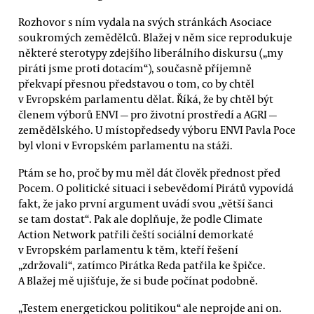
Rozhovor s ním vydala na svých stránkách Asociace
soukromých zemědělců. Blažej v něm sice reprodukuje
některé sterotypy zdejšího liberálního diskursu („my
piráti jsme proti dotacím“), současně příjemně
překvapí přesnou představou o tom, co by chtěl
v Evropském parlamentu dělat. Říká, že by chtěl být
členem výborů ENVI — pro životní prostředí a AGRI —
zemědělského. U místopředsedy výboru ENVI Pavla Poce
byl vloni v Evropském parlamentu na stáži.
Ptám se ho, proč by mu měl dát člověk přednost před
Pocem. O politické situaci i sebevědomí Pirátů vypovídá
fakt, že jako první argument uvádí svou „větší šanci
se tam dostat“. Pak ale doplňuje, že podle Climate
Action Network patřili čeští sociální demorkaté
v Evropském parlamentu k těm, kteří řešení
„zdržovali“, zatímco Pirátka Reda patřila ke špičce.
A Blažej mě ujišťuje, že si bude počínat podobně.
„Testem energetickou politikou“ ale neprojde ani on.