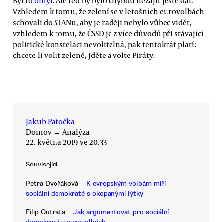
Byl to
omyl
. Ale teď by bylo chybou nezajít ještě dál.
Vzhledem k tomu, že zelení se v letošních eurovolbách
schovali do STANu, aby je raději nebylo vůbec vidět,
vzhledem k tomu, že ČSSD je z více důvodů při stávající
politické konstelaci nevolitelná, pak tentokrát platí:
chcete-li volit zelené, jděte a volte Piráty.
Jakub Patočka
Domov
→
Analýza
22. května 2019 ve 20.33
Související
Petra Dvořáková
K evropským volbám míří
sociální demokraté s okopanými lýtky
Filip Outrata
Jak argumentovat pro sociální
demokracii v eurovolbách