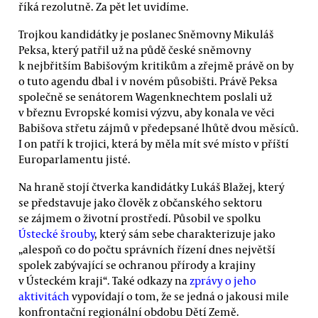
říká rezolutně. Za pět let uvidíme.
Trojkou kandidátky je poslanec Sněmovny Mikuláš
Peksa, který patřil už na půdě české sněmovny
k nejbřitším Babišovým kritikům a zřejmě právě on by
o tuto agendu dbal i v novém působišti. Právě Peksa
společně se senátorem Wagenknechtem poslali už
v březnu Evropské komisi výzvu, aby konala ve věci
Babišova střetu zájmů v předepsané lhůtě dvou měsíců.
I on patří k trojici, která by měla mít své místo v příští
Europarlamentu jisté.
Na hraně stojí čtverka kandidátky Lukáš Blažej, který
se představuje jako člověk z občanského sektoru
se zájmem o životní prostředí. Působil ve spolku
Ústecké šrouby
, který sám sebe charakterizuje jako
„alespoň co do počtu správních řízení dnes největší
spolek zabývající se ochranou přírody a krajiny
v Ústeckém kraji“. Také odkazy na
zprávy o jeho
aktivitách
vypovídají o tom, že se jedná o jakousi mile
konfrontační regionální obdobu Dětí Země.