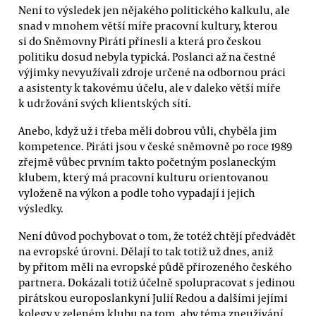
Není to výsledek jen nějakého politického kalkulu, ale
snad v mnohem větší míře pracovní kultury, kterou
si do Sněmovny Piráti přinesli a která pro českou
politiku dosud nebyla typická. Poslanci až na čestné
výjimky nevyužívali zdroje určené na odbornou práci
a asistenty k takovému účelu, ale v daleko větší míře
k udržování svých klientských sítí.
Anebo, když už i třeba měli dobrou vůli, chyběla jim
kompetence. Piráti jsou v české sněmovně po roce 1989
zřejmě vůbec prvním takto početným poslaneckým
klubem, který má pracovní kulturu orientovanou
vyloženě na výkon a podle toho vypadají i jejich
výsledky.
Není důvod pochybovat o tom, že totéž chtějí předvádět
na evropské úrovni. Dělají to tak totiž už dnes, aniž
by přitom měli na evropské půdě přirozeného českého
partnera. Dokázali totiž účelně spolupracovat s jedinou
pirátskou europoslankyní Julií Redou a dalšími jejími
kolegy v zeleném klubu na tom, aby téma zneužívání