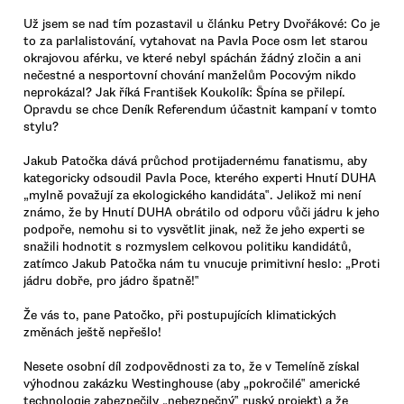
Už jsem se nad tím pozastavil u článku Petry Dvořákové: Co je
to za parlalistování, vytahovat na Pavla Poce osm let starou
okrajovou aférku, ve které nebyl spáchán žádný zločin a ani
nečestné a nesportovní chování manželům Pocovým nikdo
neprokázal? Jak říká František Koukolík: Špína se přilepí.
Opravdu se chce Deník Referendum účastnit kampaní v tomto
stylu?
Jakub Patočka dává průchod protijadernému fanatismu, aby
kategoricky odsoudil Pavla Poce, kterého experti Hnutí DUHA
„mylně považují za ekologického kandidáta‟. Jelikož mi není
známo, že by Hnutí DUHA obrátilo od odporu vůči jádru k jeho
podpoře, nemohu si to vysvětlit jinak, než že jeho experti se
snažili hodnotit s rozmyslem celkovou politiku kandidátů,
zatímco Jakub Patočka nám tu vnucuje primitivní heslo: „Proti
jádru dobře, pro jádro špatně!‟
Že vás to, pane Patočko, při postupujících klimatických
změnách ještě nepřešlo!
Nesete osobní díl zodpovědnosti za to, že v Temelíně získal
výhodnou zakázku Westinghouse (aby „pokročilé‟ americké
technologie zabezpečily „nebezpečný‟ ruský projekt) a že