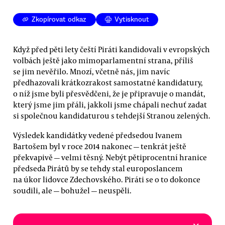
Zkopírovat odkaz
Vytisknout
Když před pěti lety čeští Piráti kandidovali v evropských
volbách ještě jako mimoparlamentní strana, příliš
se jim nevěřilo. Mnozí, včetně nás, jim navíc
předhazovali krátkozrakost samostatné kandidatury,
o níž jsme byli přesvědčeni, že je připravuje o mandát,
který jsme jim přáli, jakkoli jsme chápali nechuť zadat
si společnou kandidaturou s tehdejší Stranou zelených.
Výsledek kandidátky vedené předsedou Ivanem
Bartošem byl v roce 2014 nakonec — tenkrát ještě
překvapivě — velmi těsný. Nebýt pětiprocentní hranice
předseda Pirátů by se tehdy stal europoslancem
na úkor lidovce Zdechovského. Piráti se o to dokonce
soudili, ale — bohužel — neuspěli.