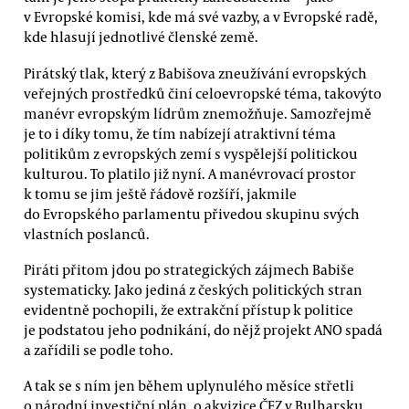
v Evropské komisi, kde má své vazby, a v Evropské radě,
kde hlasují jednotlivé členské země.
Pirátský tlak, který z Babišova zneužívání evropských
veřejných prostředků činí celoevropské téma, takovýto
manévr evropským lídrům znemožňuje. Samozřejmě
je to i díky tomu, že tím nabízejí atraktivní téma
politikům z evropských zemí s vyspělejší politickou
kulturou. To platilo již nyní. A manévrovací prostor
k tomu se jim ještě řádově rozšíří, jakmile
do Evropského parlamentu přivedou skupinu svých
vlastních poslanců.
Piráti přitom jdou po strategických zájmech Babiše
systematicky. Jako jediná z českých politických stran
evidentně pochopili, že extrakční přístup k politice
je podstatou jeho podnikání, do nějž projekt ANO spadá
a zařídili se podle toho.
A tak se s ním jen během uplynulého měsíce střetli
o národní investiční plán, o akvizice ČEZ v Bulharsku,