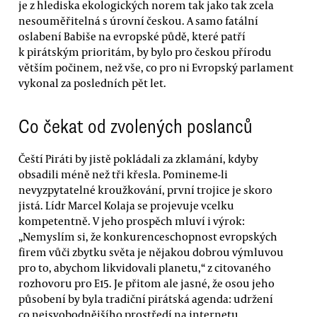
je z hlediska ekologických norem tak jako tak zcela
nesouměřitelná s úrovní českou. A samo fatální
oslabení Babiše na evropské půdě, které patří
k pirátským prioritám, by bylo pro českou přírodu
větším počinem, než vše, co pro ni Evropský parlament
vykonal za posledních pět let.
Co čekat od zvolených poslanců
Čeští Piráti by jistě pokládali za zklamání, kdyby
obsadili méně než tři křesla. Pomineme-li
nevyzpytatelné kroužkování, první trojice je skoro
jistá. Lídr Marcel Kolaja se projevuje vcelku
kompetentně. V jeho prospěch mluví i výrok:
„Nemyslím si, že konkurenceschopnost evropských
firem vůči zbytku světa je nějakou dobrou výmluvou
pro to, abychom likvidovali planetu,“ z citovaného
rozhovoru pro E15. Je přitom ale jasné, že osou jeho
působení by byla tradiční pirátská agenda: udržení
co nejsvobodnějšího prostředí na internetu.