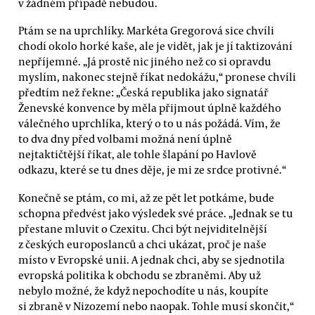
v žádném případě nebudou.
Ptám se na uprchlíky. Markéta Gregorová sice chvíli
chodí okolo horké kaše, ale je vidět, jak je jí taktizování
nepříjemné. „Já prostě nic jiného než co si opravdu
myslím, nakonec stejně říkat nedokážu,“ pronese chvíli
předtím než řekne: „Česká republika jako signatář
Ženevské konvence by měla přijmout úplně každého
válečného uprchlíka, který o to u nás požádá. Vím, že
to dva dny před volbami možná není úplně
nejtaktičtější říkat, ale tohle šlapání po Havlově
odkazu, které se tu dnes děje, je mi ze srdce protivné.“
Konečně se ptám, co mi, až ze pět let potkáme, bude
schopna předvést jako výsledek své práce. „Jednak se tu
přestane mluvit o Czexitu. Chci být nejviditelnější
z českých europoslanců a chci ukázat, proč je naše
místo v Evropské unii. A jednak chci, aby se sjednotila
evropská politika k obchodu se zbraněmi. Aby už
nebylo možné, že když nepochodíte u nás, koupíte
si zbraně v Nizozemí nebo naopak. Tohle musí skončit,“