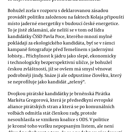
Bohužel zcela v rozporu s deklarovanou zásadou
provádět politiku založenou na faktech Kolaja připouští
místo jaderné energetiky v budoucí české energetice.
To je jistě zklamání, ale neliší se v tom od lídra
kandidátky ČSSD Pavla Poce, kterého mnozí mylně
pokládají za ekologického kandidáta, byť se v rámci
kampaně fotografuje před Temelínem s jadernými
lobisty... Příchylnost k jádru jako slepé, ekonomicky
i technologicky bezperspektivní uličce, je bohužel
českou zvláštností, jíž se ovšem má smysl věnovat
podrobněji jindy. Snáze ji ale odpustíme člověku, který
se neprofiluje jako kandidát „zelený“.
Dvojkou pirátské kandidátky je brněnská Pirátka
Markéta Gregorová, která je předsedkyní evropské
aliance pirátských stran a která se po komunálních
volbách odmítla stát členkou rady, protože
nesouhlasila se vznikem koalice s ODS. V politice
je kromě toho vcelku nepopsaným listem, ale není