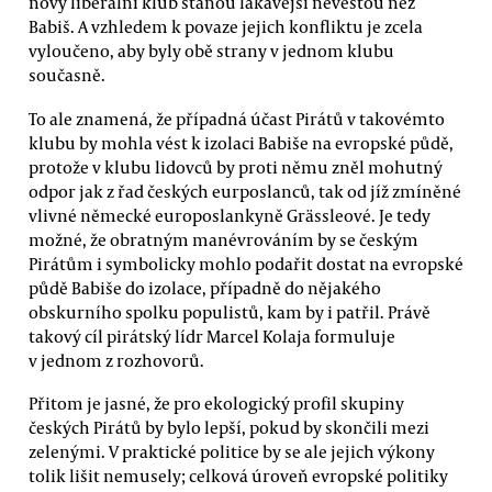
nový liberální klub stanou lákavější nevěstou než
Babiš. A vzhledem k povaze jejich konfliktu je zcela
vyloučeno, aby byly obě strany v jednom klubu
současně.
To ale znamená, že případná účast Pirátů v takovémto
klubu by mohla vést k izolaci Babiše na evropské půdě,
protože v klubu lidovců by proti němu zněl mohutný
odpor jak z řad českých eurposlanců, tak od jíž zmíněné
vlivné německé europoslankyně Grässleové. Je tedy
možné, že obratným manévrováním by se českým
Pirátům i symbolicky mohlo podařit dostat na evropské
půdě Babiše do izolace, případně do nějakého
obskurního spolku populistů, kam by i patřil. Právě
takový cíl pirátský lídr Marcel Kolaja formuluje
v jednom z rozhovorů.
Přitom je jasné, že pro ekologický profil skupiny
českých Pirátů by bylo lepší, pokud by skončili mezi
zelenými. V praktické politice by se ale jejich výkony
tolik lišit nemusely; celková úroveň evropské politiky