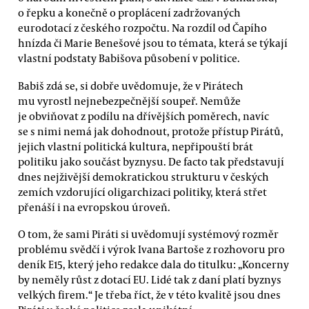
o řepku a konečně o proplácení zadržovaných
eurodotací z českého rozpočtu. Na rozdíl od Čapího
hnízda či Marie Benešové jsou to témata, která se týkají
vlastní podstaty Babišova působení v politice.
Babiš zdá se, si dobře uvědomuje, že v Pirátech
mu vyrostl nejnebezpečnější soupeř. Nemůže
je obviňovat z podílu na dřívějších poměrech, navíc
se s nimi nemá jak dohodnout, protože přístup Pirátů,
jejich vlastní politická kultura, nepřipouští brát
politiku jako součást byznysu. De facto tak představují
dnes nejživější demokratickou strukturu v českých
zemích vzdorující oligarchizaci politiky, která střet
přenáší i na evropskou úroveň.
O tom, že sami Piráti si uvědomují systémový rozměr
problému svědčí i výrok Ivana Bartoše z rozhovoru pro
deník E15, který jeho redakce dala do titulku: „Koncerny
by neměly růst z dotací EU. Lidé tak z daní platí byznys
velkých firem.“ Je třeba říct, že v této kvalitě jsou dnes