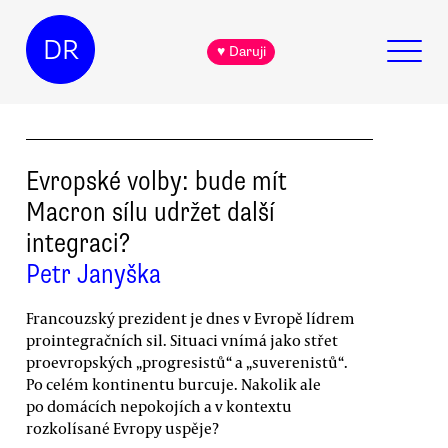
DR
♥ Daruji
Evropské volby: bude mít
Macron sílu udržet další
integraci?
Petr Janyška
Francouzský prezident je dnes v Evropě lídrem
prointegračních sil. Situaci vnímá jako střet
proevropských „progresistů“ a „suverenistů“.
Po celém kontinentu burcuje. Nakolik ale
po domácích nepokojích a v kontextu
rozkolísané Evropy uspěje?