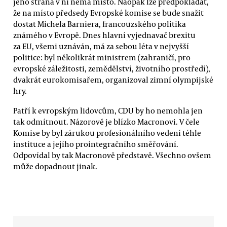
jeho strana v ní nemá místo. Naopak lze předpokládat,
že na místo předsedy Evropské komise se bude snažit
dostat Michela Barniera, francouzského politika
známého v Evropě. Dnes hlavní vyjednavač brexitu
za EU, všemi uznáván, má za sebou léta v nejvyšší
politice: byl několikrát ministrem (zahraničí, pro
evropské záležitosti, zemědělství, životního prostředí),
dvakrát eurokomisařem, organizoval zimní olympijské
hry.
Patří k evropským lidovcům, CDU by ho nemohla jen
tak odmítnout. Názorově je blízko Macronovi. V čele
Komise by byl zárukou profesionálního vedení téhle
instituce a jejího prointegračního směřování.
Odpovídal by tak Macronově představě. Všechno ovšem
může dopadnout jinak.