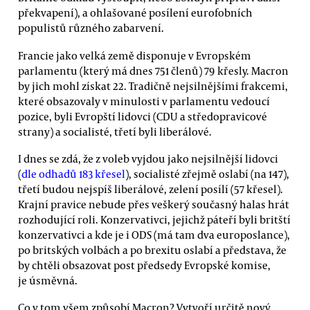
překvapení), a ohlašované posílení eurofobních
populistů různého zabarvení.
Francie jako velká země disponuje v Evropském
parlamentu (který má dnes 751 členů) 79 křesly. Macron
by jich mohl získat 22. Tradičně nejsilnějšími frakcemi,
které obsazovaly v minulosti v parlamentu vedoucí
pozice, byli Evropští lidovci (CDU a středopravicové
strany) a socialisté, třetí byli liberálové.
I dnes se zdá, že z voleb vyjdou jako nejsilnější lidovci
(
dle odhadů 183 křesel
), socialisté zřejmě oslabí (na 147),
třetí budou nejspíš liberálové, zelení posílí (57 křesel).
Krajní pravice nebude přes veškerý současný halas hrát
rozhodující roli. Konzervativci, jejichž páteří byli britští
konzervativci a kde je i ODS (má tam dva europoslance),
po britských volbách a po brexitu oslabí a představa, že
by chtěli obsazovat post předsedy Evropské komise,
je úsměvná.
Co v tom všem způsobí Macron? Vytvoří určitě nový