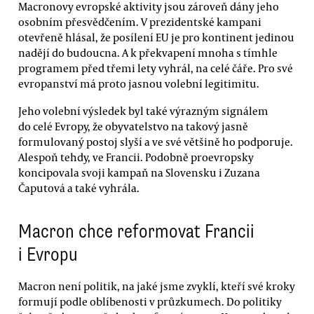
Macronovy evropské aktivity jsou zároveň dány jeho
osobním přesvědčením. V prezidentské kampani
otevřeně hlásal, že posílení EU je pro kontinent jedinou
nadějí do budoucna. A k překvapení mnoha s tímhle
programem před třemi lety vyhrál, na celé čáře. Pro své
evropanství má proto jasnou volební legitimitu.
Jeho volební výsledek byl také výrazným signálem
do celé Evropy, že obyvatelstvo na takový jasně
formulovaný postoj slyší a ve své většině ho podporuje.
Alespoň tehdy, ve Francii. Podobně proevropsky
koncipovala svoji kampaň na Slovensku i Zuzana
Čaputová a také vyhrála.
Macron chce reformovat Francii
i Evropu
Macron není politik, na jaké jsme zvyklí, kteří své kroky
formují podle oblíbenosti v průzkumech. Do politiky