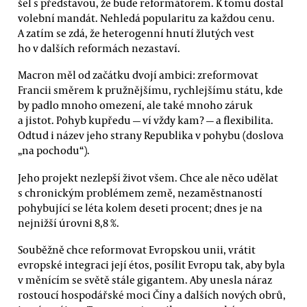
šel s představou, že bude reformátorem. K tomu dostal
volební mandát. Nehledá popularitu za každou cenu.
A zatím se zdá, že heterogenní hnutí žlutých vest
ho v dalších reformách nezastaví.
Macron měl od začátku dvojí ambici: zreformovat
Francii směrem k pružnějšímu, rychlejšímu státu, kde
by padlo mnoho omezení, ale také mnoho záruk
a jistot. Pohyb kupředu — ví vždy kam? — a flexibilita.
Odtud i název jeho strany Republika v pohybu (doslova
„na pochodu“).
Jeho projekt nezlepší život všem. Chce ale něco udělat
s chronickým problémem země, nezaměstnaností
pohybující se léta kolem deseti procent; dnes je na
nejnižší úrovni 8,8 %.
Souběžně chce reformovat Evropskou unii, vrátit
evropské integraci její étos, posílit Evropu tak, aby byla
v měnícím se světě stále gigantem. Aby unesla náraz
rostoucí hospodářské moci Číny a dalších nových obrů,