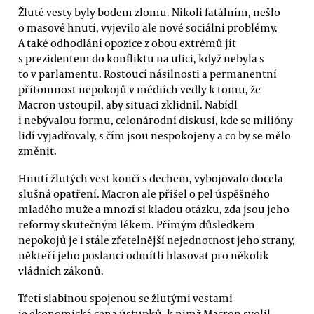
Žluté vesty byly bodem zlomu. Nikoli fatálním, nešlo
o masové hnutí, vyjevilo ale nové sociální problémy.
A také odhodlání opozice z obou extrémů jít
s prezidentem do konfliktu na ulici, když nebyla s
to v parlamentu. Rostoucí násilnosti a permanentní
přítomnost nepokojů v médiích vedly k tomu, že
Macron ustoupil, aby situaci zklidnil. Nabídl
i nebývalou formu, celonárodní diskusi, kde se milióny
lidí vyjadřovaly, s čím jsou nespokojeny a co by se mělo
změnit.
Hnutí žlutých vest končí s dechem, vybojovalo docela
slušná opatření. Macron ale přišel o pel úspěšného
mladého muže a mnozí si kladou otázku, zda jsou jeho
reformy skutečným lékem. Přímým důsledkem
nepokojů je i stále zřetelnější nejednotnost jeho strany,
někteří jeho poslanci odmítli hlasovat pro několik
vládních zákonů.
Třetí slabinou spojenou se žlutými vestami
je ekonomická cena ústupků, k nimž Macron svolil.