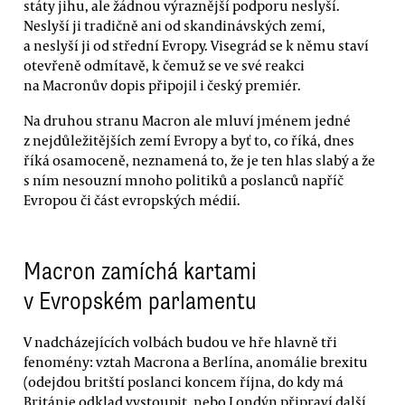
státy jihu, ale žádnou výraznější podporu neslyší.
Neslyší ji tradičně ani od skandinávských zemí,
a neslyší ji od střední Evropy. Visegrád se k němu staví
otevřeně odmítavě, k čemuž se ve své reakci
na Macronův dopis připojil i český premiér.
Na druhou stranu Macron ale mluví jménem jedné
z nejdůležitějších zemí Evropy a byť to, co říká, dnes
říká osamoceně, neznamená to, že je ten hlas slabý a že
s ním nesouzní mnoho politiků a poslanců napříč
Evropou či část evropských médií.
Macron zamíchá kartami
v Evropském parlamentu
V nadcházejících volbách budou ve hře hlavně tři
fenomény: vztah Macrona a Berlína, anomálie brexitu
(odejdou britští poslanci koncem října, do kdy má
Británie odklad vystoupit, nebo Londýn připraví další