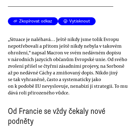
Zkopírovat odkaz
Vytisknout
„Situace je naléhavá… Ještě nikdy jsme tolik Evropu
nepotřebovali a přitom ještě nikdy nebyla v takovém
ohrožení,“ napsal Macron ve svém nedávném dopisu
v národních jazycích občanům Evropské unie. Od svého
zvolení přišel se čtyřmi zásadními projevy, na Sorboně
až po nedávné Cáchy a zmiňovaný dopis. Nikdo jiný
se tak vyhraněně, často a systematicky jako
on k podobě EU nevyslovuje, nenabízí jí strategii. To mu
dává roli přirozeného vůdce.
Od Francie se vždy čekaly nové
podněty