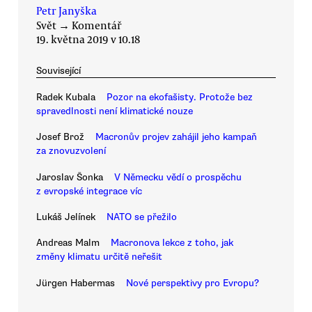
Petr Janyška
Svět
→
Komentář
19. května 2019 v 10.18
Související
Radek Kubala
Pozor na ekofašisty. Protože bez
spravedlnosti není klimatické nouze
Josef Brož
Macronův projev zahájil jeho kampaň
za znovuzvolení
Jaroslav Šonka
V Německu vědí o prospěchu
z evropské integrace víc
Lukáš Jelínek
NATO se přežilo
Andreas Malm
Macronova lekce z toho, jak
změny klimatu určitě neřešit
Jürgen Habermas
Nové perspektivy pro Evropu?