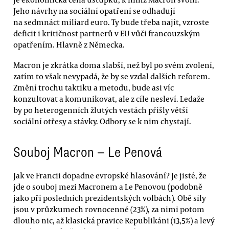
Jeho návrhy na sociální opatření se odhadují
na sedmnáct miliard euro. Ty bude třeba najít, vzroste
deficit i kritičnost partnerů v EU vůči francouzským
opatřením. Hlavně z Německa.
Macron je zkrátka doma slabší, než byl po svém zvolení,
zatím to však nevypadá, že by se vzdal dalších reforem.
Změní trochu taktiku a metodu, bude asi víc
konzultovat a komunikovat, ale z cíle nesleví. Ledaže
by po heterogenních žlutých vestách přišly větší
sociální otřesy a stávky. Odbory se k nim chystají.
Souboj Macron — Le Penová
Jak ve Francii dopadne evropské hlasování? Je jisté, že
jde o souboj mezi Macronem a Le Penovou (podobně
jako při posledních prezidentských volbách). Obě síly
jsou v průzkumech rovnocenné (23%), za nimi potom
dlouho nic, až klasická pravice Republikáni (13,5%) a levý