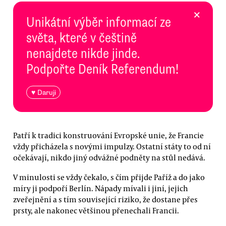
×
Unikátní výběr informací ze
světa, které v češtině
nenajdete nikde jinde.
Podpořte Deník Referendum!
♥ Daruji
Patří k tradici konstruování Evropské unie, že Francie
vždy přicházela s novými impulzy. Ostatní státy to od ní
očekávají, nikdo jiný odvážné podněty na stůl nedává.
V minulosti se vždy čekalo, s čím přijde Paříž a do jako
míry ji podpoří Berlín. Nápady mívali i jiní, jejich
zveřejnění a s tím související riziko, že dostane přes
prsty, ale nakonec většinou přenechali Francii.