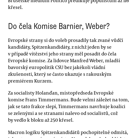
Bruselské médium Politico predikuje populistům až 116
křesel.
Do čela Komise Barnier, Weber?
Evropské strany si do voleb prosadily tak zvané vůdčí
kandidáty, Spitzenkandidáty, z nichž jeden by se
v případě vítězství jeho strany měl posadit do čela
Evropské komise. Za lidovce Manfred Weber, mladší
bavorský europolitik CSU bez jakékoli vládní
zkušenosti, který se často ukazuje s rakouským
premiérem Kurzem.
Za socialisty Holanďan, místopředseda Evropské
komise Frans Timmermans. Bude velmi záležet na tom,
jak se tato frakce slepí, Timmermans navrhuje koalici
se zelenými a se stranami nalevo od socialistů, což
by vedlo k bloku až 250 křesel.
Macron logiku Spitzenkandidátů pochopitelně odmítá,