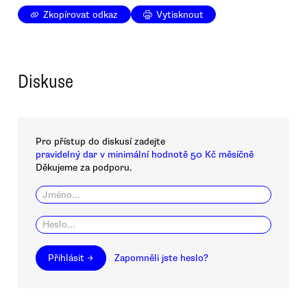
Zkopírovat odkaz
Vytisknout
Diskuse
Pro přístup do diskusí zadejte
pravidelný dar v minimální hodnotě 50 Kč měsíčně
Děkujeme za podporu.
Přihlásit →
Zapomněli jste heslo?