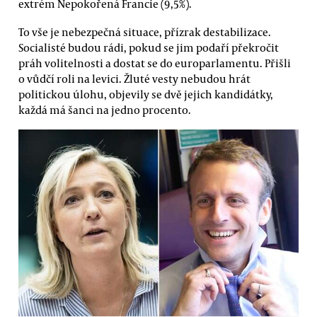
extrém Nepokořená Francie (9,5%).
To vše je nebezpečná situace, přízrak destabilizace.
Socialisté budou rádi, pokud se jim podaří překročit
práh volitelnosti a dostat se do europarlamentu. Přišli
o vůdčí roli na levici. Žluté vesty nebudou hrát
politickou úlohu, objevily se dvě jejich kandidátky,
každá má šanci na jedno procento.