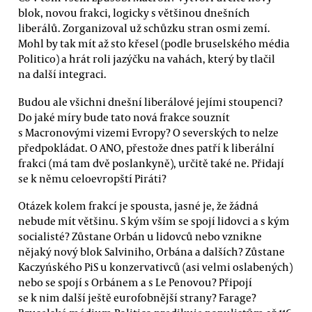
blok, novou frakci, logicky s většinou dnešních
liberálů. Zorganizoval už schůzku stran osmi zemí.
Mohl by tak mít až sto křesel (podle bruselského média
Politico) a hrát roli jazýčku na vahách, který by tlačil
na další integraci.
Budou ale všichni dnešní liberálové jejími stoupenci?
Do jaké míry bude tato nová frakce souznít
s Macronovými vizemi Evropy? O severských to nelze
předpokládat. O ANO, přestože dnes patří k liberální
frakci (má tam dvě poslankyně), určitě také ne. Přidají
se k němu celoevropští Piráti?
Otázek kolem frakcí je spousta, jasné je, že žádná
nebude mít většinu. S kým vším se spojí lidovci a s kým
socialisté? Zůstane Orbán u lidovců nebo vznikne
nějaký nový blok Salviniho, Orbána a dalších? Zůstane
Kaczyńského PiS u konzervativců (asi velmi oslabených)
nebo se spojí s Orbánem a s Le Penovou? Připojí
se k nim další ještě eurofobnější strany? Farage?