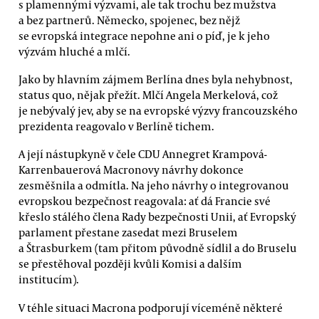
s plamennými výzvami, ale tak trochu bez mužstva
a bez partnerů. Německo, spojenec, bez nějž
se evropská integrace nepohne ani o píď, je k jeho
výzvám hluché a mlčí.
Jako by hlavním zájmem Berlína dnes byla nehybnost,
status quo, nějak přežít. Mlčí Angela Merkelová, což
je nebývalý jev, aby se na evropské výzvy francouzského
prezidenta reagovalo v Berlíně tichem.
A její nástupkyně v čele CDU Annegret Krampová-
Karrenbauerová Macronovy návrhy dokonce
zesměšnila a odmítla. Na jeho návrhy o integrovanou
evropskou bezpečnost reagovala: ať dá Francie své
křeslo stálého člena Rady bezpečnosti Unii, ať Evropský
parlament přestane zasedat mezi Bruselem
a Štrasburkem (tam přitom původně sídlil a do Bruselu
se přestěhoval později kvůli Komisi a dalším
institucím).
V téhle situaci Macrona podporují víceméně některé