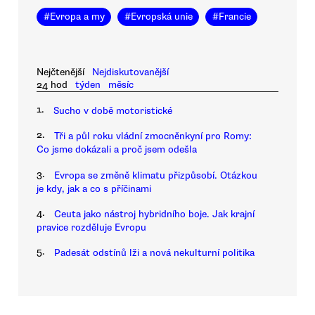
#
Evropa a my
#
Evropská unie
#
Francie
Nejčtenější
Nejdiskutovanější
24 hod
týden
měsíc
1.
Sucho v době motoristické
2.
Tři a půl roku vládní zmocněnkyní pro Romy:
Co jsme dokázali a proč jsem odešla
3.
Evropa se změně klimatu přizpůsobí. Otázkou
je kdy, jak a co s příčinami
4.
Ceuta jako nástroj hybridního boje. Jak krajní
pravice rozděluje Evropu
5.
Padesát odstínů lži a nová nekulturní politika