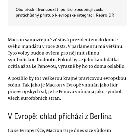
Oba přední francouzští politici zosobňují zcela
protichůdný přístup k evropské integraci. Repro DR
Macron samozřejmě zůstává prezidentem do konce
svého mandátu v roce 2022. V parlamentu má většinu.
Tyto volby budou ovšem pro něj mít silnou
symbolickou hodnotu. Pokud by se jeho kandidátka
ocitla až za Le Penovou, výrazně by ho to doma oslabilo.
A posílilo by to i veškerou krajně pravicovou evropskou
scénu. Tak jako je Macron v Evropě vnímán jako lídr
proevropských sil, je Le Penová vnímána jako symbol
všech eurofobních stran.
V Evropě: chlad přichází z Berlína
Co se Evropy týče, Macron tu je dnes sice vůdcem