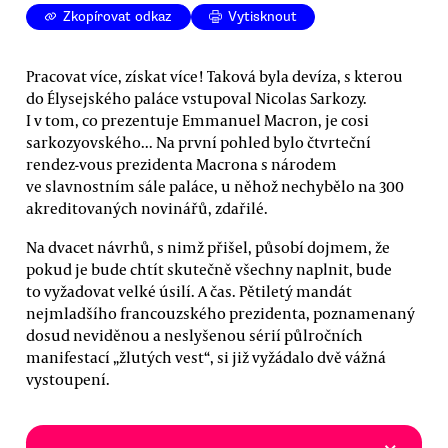
Zkopírovat odkaz
Vytisknout
Pracovat více, získat více! Taková byla devíza, s kterou
do Élysejského paláce vstupoval Nicolas Sarkozy.
I v tom, co prezentuje Emmanuel Macron, je cosi
sarkozyovského... Na první pohled bylo čtvrteční
rendez-vous prezidenta Macrona s národem
ve slavnostním sále paláce, u něhož nechybělo na 300
akreditovaných novinářů, zdařilé.
Na dvacet návrhů, s nimž přišel, působí dojmem, že
pokud je bude chtít skutečně všechny naplnit, bude
to vyžadovat velké úsilí. A čas. Pětiletý mandát
nejmladšího francouzského prezidenta, poznamenaný
dosud neviděnou a neslyšenou sérií půlročních
manifestací „žlutých vest“, si již vyžádalo dvě vážná
vystoupení.