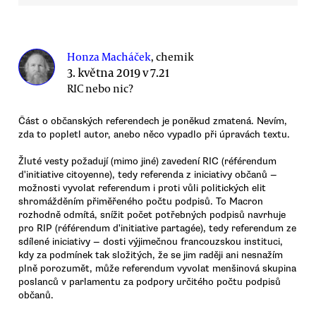
Honza Macháček
, chemik
3. května 2019 v 7.21
RIC nebo nic?
Část o občanských referendech je poněkud zmatená. Nevím,
zda to popletl autor, anebo něco vypadlo při úpravách textu.
Žluté vesty požadují (mimo jiné) zavedení RIC (référendum
d'initiative citoyenne), tedy referenda z iniciativy občanů —
možnosti vyvolat referendum i proti vůli politických elit
shromážděním přiměřeného počtu podpisů. To Macron
rozhodně odmítá, snížit počet potřebných podpisů navrhuje
pro RIP (référendum d'initiative partagée), tedy referendum ze
sdílené iniciativy — dosti výjimečnou francouzskou instituci,
kdy za podmínek tak složitých, že se jim raději ani nesnažím
plně porozumět, může referendum vyvolat menšinová skupina
poslanců v parlamentu za podpory určitého počtu podpisů
občanů.