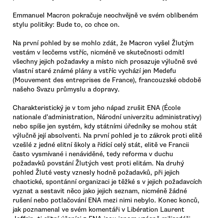
Emmanuel Macron pokračuje neochvějně ve svém oblíbeném
stylu politiky: Bude to, co chce on.
Na první pohled by se mohlo zdát, že Macron vyšel Žlutým
vestám v lecčems vstříc, nicméně ve skutečnosti odmítl
všechny jejich požadavky a místo nich prosazuje výlučně své
vlastní staré známé plány a vstříc vychází jen Medefu
(Mouvement des entreprises de France), francouzské obdobě
našeho Svazu průmyslu a dopravy.
Charakteristický je v tom jeho nápad zrušit ENA (École
nationale d'administration, Národní univerzitu administrativy)
nebo spíše jen systém, kdy státními úředníky se mohou stát
výlučně její absolventi. Na první pohled je to zákrok proti elitě
vzešlé z jedné elitní školy a řídící celý stát, elitě ve Francii
často vysmívané i nenáviděné, tedy reforma v duchu
požadavků povstání Žlutých vest proti elitám. Na druhý
pohled Žluté vesty vznesly hodně požadavků, při jejich
chaotické, spontánní organizaci je těžké s v jejich požadavcích
vyznat a sestavit něco jako jejich seznam, nicméně žádné
rušení nebo potlačování ENA mezi nimi nebylo. Konec konců,
jak poznamenal ve svém komentáři v Libération Laurent