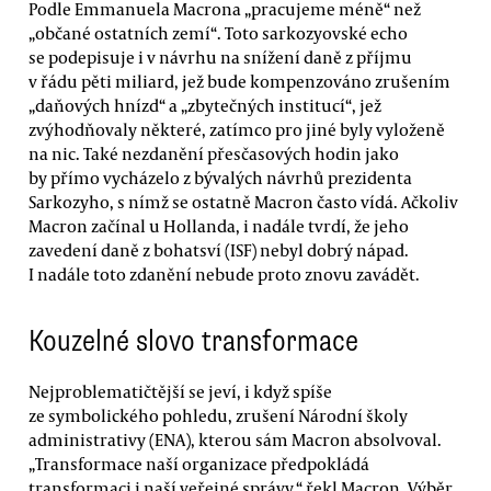
Podle Emmanuela Macrona „pracujeme méně“ než
„občané ostatních zemí“. Toto sarkozyovské echo
se podepisuje i v návrhu na snížení daně z příjmu
v řádu pěti miliard, jež bude kompenzováno zrušením
„daňových hnízd“ a „zbytečných institucí“, jež
zvýhodňovaly některé, zatímco pro jiné byly vyloženě
na nic. Také nezdanění přesčasových hodin jako
by přímo vycházelo z bývalých návrhů prezidenta
Sarkozyho, s nímž se ostatně Macron často vídá. Ačkoliv
Macron začínal u Hollanda, i nadále tvrdí, že jeho
zavedení daně z bohatsví (ISF) nebyl dobrý nápad.
I nadále toto zdanění nebude proto znovu zavádět.
Kouzelné slovo transformace
Nejproblematičtější se jeví, i když spíše
ze symbolického pohledu, zrušení Národní školy
administrativy (ENA), kterou sám Macron absolvoval.
„Transformace naší organizace předpokládá
transformaci i naší veřejné správy,“ řekl Macron. Výběr,