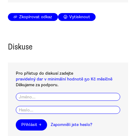
Zkopírovat odkaz
Vytisknout
Diskuse
Pro přístup do diskusí zadejte
pravidelný dar v minimální hodnotě 50 Kč měsíčně
Děkujeme za podporu.
Přihlásit →
Zapomněli jste heslo?