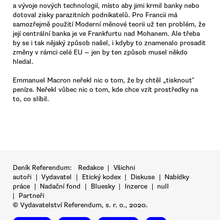
a vývoje nových technologií, místo aby jimi krmil banky nebo
dotoval zisky parazitních podnikatelů. Pro Francii má
samozřejmě použití Moderní měnové teorii už ten problém, že
její centrální banka je ve Frankfurtu nad Mohanem. Ale třeba
by se i tak nějaký způsob našel, i kdyby to znamenalo prosadit
změny v rámci celé EU — jen by ten způsob musel někdo
hledal.
Emmanuel Macron neřekl nic o tom, že by chtěl „tisknout‟
peníze. Neřekl vůbec nic o tom, kde chce vzít prostředky na
to, co slíbil.
Deník Referendum:
Redakce
|
Všichni
autoři
|
Vydavatel
|
Etický kodex
|
Diskuse
|
Nabídky
práce
|
Nadační fond
|
Bluesky
|
Inzerce
|
null
|
Partneři
© Vydavatelství Referendum, s. r. o., 2020.