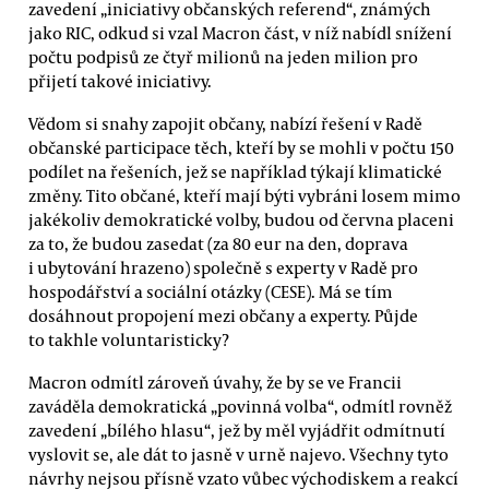
zavedení „iniciativy občanských referend“, známých
jako RIC, odkud si vzal Macron část, v níž nabídl snížení
počtu podpisů ze čtyř milionů na jeden milion pro
přijetí takové iniciativy.
Vědom si snahy zapojit občany, nabízí řešení v Radě
občanské participace těch, kteří by se mohli v počtu 150
podílet na řešeních, jež se například týkají klimatické
změny. Tito občané, kteří mají býti vybráni losem mimo
jakékoliv demokratické volby, budou od června placeni
za to, že budou zasedat (za 80 eur na den, doprava
i ubytování hrazeno) společně s experty v Radě pro
hospodářství a sociální otázky (CESE). Má se tím
dosáhnout propojení mezi občany a experty. Půjde
to takhle voluntaristicky?
Macron odmítl zároveň úvahy, že by se ve Francii
zaváděla demokratická „povinná volba“, odmítl rovněž
zavedení „bílého hlasu“, jež by měl vyjádřit odmítnutí
vyslovit se, ale dát to jasně v urně najevo. Všechny tyto
návrhy nejsou přísně vzato vůbec východiskem a reakcí