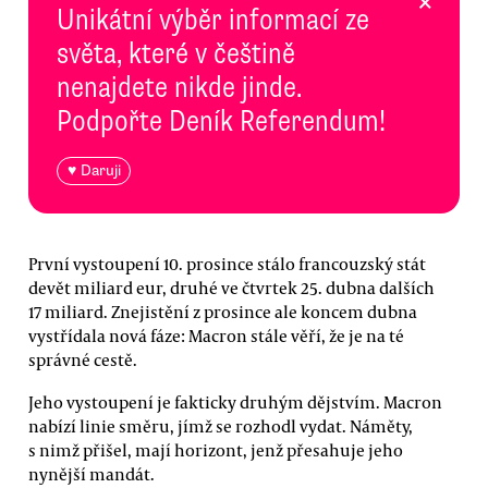
×
Unikátní výběr informací ze
světa, které v češtině
nenajdete nikde jinde.
Podpořte Deník Referendum!
♥ Daruji
První vystoupení 10. prosince stálo francouzský stát
devět miliard eur, druhé ve čtvrtek 25. dubna dalších
17 miliard. Znejistění z prosince ale koncem dubna
vystřídala nová fáze: Macron stále věří, že je na té
správné cestě.
Jeho vystoupení je fakticky druhým dějstvím. Macron
nabízí linie směru, jímž se rozhodl vydat. Náměty,
s nimž přišel, mají horizont, jenž přesahuje jeho
nynější mandát.