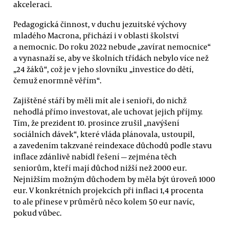
akceleraci.
Pedagogická činnost, v duchu jezuitské výchovy
mladého Macrona, přichází i v oblasti školství
a nemocnic. Do roku 2022 nebude „zavírat nemocnice“
a vynasnaží se, aby ve školních třídách nebylo více než
„24 žáků“, což je v jeho slovníku „investice do dětí,
čemuž enormně věřím“.
Zajištěné stáří by měli mít ale i senioři, do nichž
nehodlá přímo investovat, ale uchovat jejich příjmy.
Tím, že prezident 10. prosince zrušil „navýšení
sociálních dávek“, které vláda plánovala, ustoupil,
a zavedením takzvané reindexace důchodů podle stavu
inflace zdánlivě nabídl řešení — zejména těch
seniorům, kteří mají důchod nižší než 2000 eur.
Nejnižším možným důchodem by měla být úroveň 1000
eur. V konkrétních projekcích při inflaci 1,4 procenta
to ale přinese v průměrů něco kolem 50 eur navíc,
pokud vůbec.