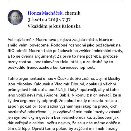
Honza Macháček
, chemik
3. května 2019 v 7.37
V každém je kus Kalouska
Asi nejvíc mě z Macronova projevu zaujalo místo, které mi
znělo velmi povědomě. Podobně rozhodně jako požadavek na
RIC odmítl Macron také požadavek na zvýšení minimální mzdy,
a to se dvěma argumenty: Za prvé to není potřeba, protože
mzdy rostou i bez takového tlaku státu, a za druhé by to
poškodilo francouzskou konkurenceschopnost.
Tuhle argumentaci u nás v Česku dobře známe. Jejími klasiky
jsou Miroslav Kalousek a Vladimír Dlouhý, opakují ji všichni
průmysloví lobbisté a používá ji, i když opatrněji, aby si toho
jeho voliči nevšimli, i Andrej Babiš. Nikomu z nich nevadí, že si
ty dva argumenty odporují, že pokud mzdy opravdu rostou —
aspoň pokud při tom žádná významnější skupina pracujících
nezůstává odstrčena —, je zvyšování minimální mzdy v zásadě
jen symbolickým gestem bez reálného účinku, způsobem jak
dát veřejně a celému světu najevo, že se u nás máme dobře a
čím dál lépe. Oproti tomu pokud by zvýšení minimální mzdy