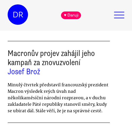
DR
♥ Daruji
Macronův projev zahájil jeho
kampaň za znovuzvolení
Josef Brož
Minulý čtvrtek představil francouzský prezident
Macron výsledek svých úvah nad
několikaměsíční národní rozpravou, a v duchu
zakladatele Páté republiky stanovil směry, kudy
se ubírat dál. Stále věří, že je na správné cestě.