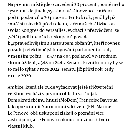
Na prvním místě jde o zavedení 20 procent „poměrného
systému“ do jinak „systému většinového“, snížení
počtu poslanců o 30 procent. Tento krok, jenž byl již
součástí návrhů před rokem, k čemuž chtěl Macron
svolat Kongres do Versailles, vychází z přesvědčení, že
„větší podíl menších uskupení“ povede
k „spravedlivějšímu zastoupení občanů“, kteří rovněž
požadují efektivnější fungování parlamentu, tedy
v menším počtu — z 577 na 404 poslanců v Národním
shromáždění, z 348 na 244 v Senátu. První komory by se
to mělo týkat v roce 2022, senátu již příští rok, tedy
v roce 2020.
Ambice, která ale bude vyžadovat ještě tříčtvrteční
většinu, vychází v prvním ohledu vstříc jak
Demokratickému hnutí (MoDem) Françoise Bayroua,
tak opozičnímu Národnímu sdružení (RN) Marine
Le Penové: obě uskupení získají o poznání více
zastoupení, a Le Penová dokonce možnost utvořit
vlastní klub.