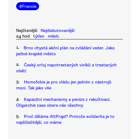
#
Francie
Nejčtenější
Nejdiskutovanější
24 hod
týden
měsíc
1.
Brno chystá akční plán na zvládání veder. Jako
jediné krajské město
2.
Český orloj nepotrestaných viníků a trestaných
obětí
3.
Homofobie je pro vládu jen jedním z nástrojů
moci. Tak jako vše
4.
Kapacitní mechanismy a peníze z rekultivací.
Oligarchie zase obere nás všechny
5.
Proč děláme AltPrajd? Protože solidarita je to
nejdůležitější, co máme