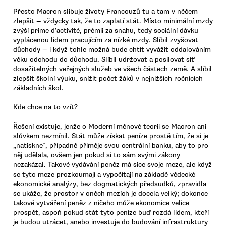
Přesto Macron slibuje životy Francouzů tu a tam v něčem
zlepšit — vždycky tak, že to zaplatí stát. Místo minimální mzdy
zvýší prime d'activité, prémii za snahu, tedy sociální dávku
vyplácenou lidem pracujícím za nízké mzdy. Slíbil zvyšovat
důchody — i když tohle možná bude chtít vyvážit oddalováním
věku odchodu do důchodu. Slíbil udržovat a posilovat síť
dosažitelných veřejných služeb ve všech částech země. A slíbil
zlepšit školní výuku, snížit počet žáků v nejnižších ročnících
základních škol.
Kde chce na to vzít?
Řešení existuje, jenže o Moderní měnové teorii se Macron ani
slůvkem nezmínil. Stát může získat peníze prostě tím, že si je
„natiskne‟, případně přiměje svou centrální banku, aby to pro
něj udělala, ovšem jen pokud si to sám svými zákony
nezakázal. Takové vydávání peněz má sice svoje meze, ale když
se tyto meze prozkoumají a vypočítají na základě vědecké
ekonomické analýzy, bez dogmatických předsudků, zpravidla
se ukáže, že prostor v oněch mezích je docela velký; dokonce
takové vytváření peněz z ničeho může ekonomice velice
prospět, aspoň pokud stát tyto peníze buď rozdá lidem, kteří
je budou utrácet, anebo investuje do budování infrastruktury