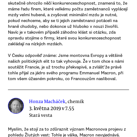
skutečně ohrozilo něčí konkurenceschopnost, znamená to, že
máme řadu firem, které velkému počtu zaměstnanců vyplácejí
mzdy velmi hubené, a zvyšovat minimální mzdu je nutné,
pokud nechceme, aby se ti jejich zaměstnanci potáceli na
hraně chudoby, nebo dokonce už hluboko v nouzi živořili.
Navíc je v takovém případě záhodno klást si otázku, zda
opravdu stojíme o firmy, které svou konkurenceschopnost
zakládají na nízkých mzdách.
V Česku odpověď známe: Jsme montovna Evropy a většině
našich politických elit to tak vyhovuje. Že v tom chce s námi
soutěžit Francie, je už trochu překvapivé, a zvlášť že právě
tohle přijal za jádro svého programu Emmanuel Macron, při
tom všem úžasném pokroku, co Francouzům nasliboval.
Honza Macháček
, chemik
3. května 2019 v 7.55
Stará vesta
Myslím, že stojí za to zdůraznit význam Macronova projevu z
pohledu Žlutých vest: Tohle je válka, Macron nevyjednává.