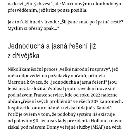
na krizi „žlutých vest“, ale Macronovýum dlouhodobým
přesvědčením, jež krize pouze posílila.
Jak to řekl hned v úvodu: „Šli jsme snad po špatné cestě?
Myslím si přesný opak...“
Jednoduchá a jasná řešení již
z dřívějška
Několikaměsíční proces „velké národní rozpravy“, jež
měla odpovědět na požadavky občanů, přiměla
Macrona k úvaze, že „jednoduchá a jasná řešení“ jsou
lepší než ta složitá. Vyhlásil proto zavedení nové sítě
pod názvem France service, kde od roku 2022 nalezne
občan „řešení svých problémů“ ve všech 205 kantonech.
Inspiraci k tomuto námětu získal údajně v Kanadě.
Potíž je ovšem v tom, že podobný systém již existuje
od poloviny 90. let a za vlády prezidenta Hollanda navíc
získal pod názvem Domy veřejné služby (MSAP) na větší