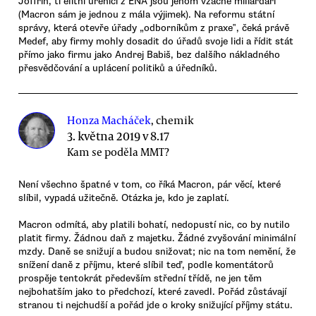
Joffrin, ti elitní úřeníci z ENA jsou jenom vzácně miliardáři
(Macron sám je jednou z mála výjimek). Na reformu státní
správy, která otevře úřady „odborníkům z praxe‟, čeká právě
Medef, aby firmy mohly dosadit do úřadů svoje lidi a řídit stát
přímo jako firmu jako Andrej Babiš, bez dalšího nákladného
přesvědčování a uplácení politiků a úředníků.
Honza Macháček
, chemik
3. května 2019 v 8.17
Kam se poděla MMT?
Není všechno špatné v tom, co říká Macron, pár věcí, které
slíbil, vypadá užitečně. Otázka je, kdo je zaplatí.
Macron odmítá, aby platili bohatí, nedopustí nic, co by nutilo
platit firmy. Žádnou daň z majetku. Žádné zvyšování minimální
mzdy. Daně se snižují a budou snižovat; nic na tom nemění, že
snížení daně z příjmu, které slíbil teď, podle komentátorů
prospěje tentokrát především střední třídě, ne jen těm
nejbohatším jako to předchozí, které zavedl. Pořád zůstávají
stranou ti nejchudší a pořád jde o kroky snižující příjmy státu.