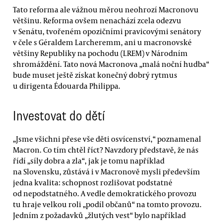
Tato reforma ale vážnou měrou neohrozí Macronovu
většinu. Reforma ovšem nenachází zcela odezvu
v Senátu, tvořeném opozičními pravicovými senátory
v čele s Géraldem Larcheremm, ani u macronovské
většiny Republiky na pochodu (LREM) v Národním
shromáždění. Tato nová Macronova „malá noční hudba“
bude muset ještě získat konečný dobrý rytmus
u dirigenta Édouarda Philippa.
Investovat do dětí
„Jsme všichni přese vše děti osvícenství,“ poznamenal
Macron. Co tím chtěl říct? Navzdory představě, že nás
řídí „síly dobra a zla“, jak je tomu například
na Slovensku, zůstává i v Macronově mysli především
jedna kvalita: schopnost rozlišovat podstatné
od nepodstatného. A vedle demokratického provozu
tu hraje velkou roli „podíl občanů“ na tomto provozu.
Jedním z požadavků „žlutých vest“ bylo například