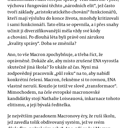
výchova i fungování těchto „národních elit“, jež často
tvoří základy „aristokratického chování“ funkcionářů,
kteří mají výsluhu do konce života, mnohdy kritizovali
i sami funkcionáři. Tato elita se opevnila, a i přes snahy
učinit ji diverzifikovanější měla vždy své kódy
a chování. Po dlouhá léta byli právě oni zárukou
„kvality správy“. Doba se změnila?
Ano, to vše Macron zpochybňuje, a třeba říct, že
oprávněně. Dokáže ale, aby místo zrušené ENA vyrostla
skutečně jiná škola? To ukáže až čas. Nyní má
zodpovědný pracovník „půl roku“ na to, aby nabídl
konkrétní řešení. Macron, řekněme si to rovnou, ENA
vlastně neruší. Kouzlo je totiž ve slově „transformace“.
Mimochodem, na čele evropské macronovské
kandidátky stojí Nathalie Loiseauová, inkarnace tohoto
elitismu, a její bývalá ředitelka.
Je největším paradoxem Macronovy éry, že ruší školu,
jež zavedla tolik obdivovaný systém, jež ve svém