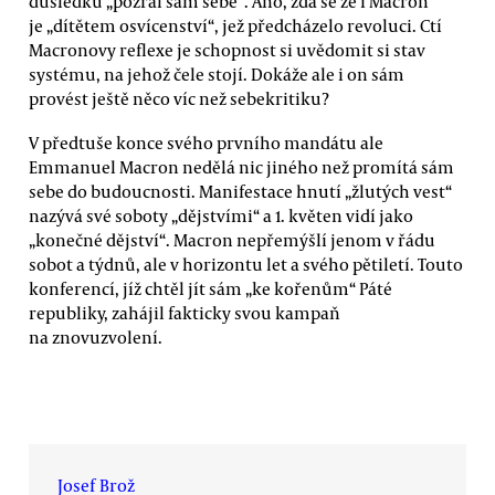
důsledku „požral sám sebe“. Ano, zdá se že i Macron
je „dítětem osvícenství“, jež předcházelo revoluci. Ctí
Macronovy reflexe je schopnost si uvědomit si stav
systému, na jehož čele stojí. Dokáže ale i on sám
provést ještě něco víc než sebekritiku?
V předtuše konce svého prvního mandátu ale
Emmanuel Macron nedělá nic jiného než promítá sám
sebe do budoucnosti. Manifestace hnutí „žlutých vest“
nazývá své soboty „dějstvími“ a 1. květen vidí jako
„konečné dějství“. Macron nepřemýšlí jenom v řádu
sobot a týdnů, ale v horizontu let a svého pětiletí. Touto
konferencí, jíž chtěl jít sám „ke kořenům“ Páté
republiky, zahájil fakticky svou kampaň
na znovuzvolení.
Josef Brož