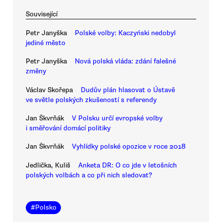
Související
Petr Janyška
Polské volby: Kaczyński nedobyl
jediné město
Petr Janyška
Nová polská vláda: zdání falešné
změny
Václav Skořepa
Dudův plán hlasovat o Ústavě
ve světle polských zkušeností s referendy
Jan Škvrňák
V Polsku určí evropské volby
i směřování domácí politiky
Jan Škvrňák
Vyhlídky polské opozice v roce 2018
Jedlička, Kuliš
Anketa DR: O co jde v letošních
polských volbách a co při nich sledovat?
#
Polsko