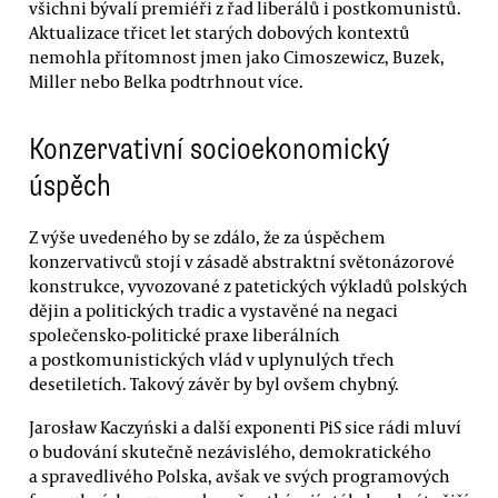
všichni bývalí premiéři z řad liberálů i postkomunistů.
Aktualizace třicet let starých dobových kontextů
nemohla přítomnost jmen jako Cimoszewicz, Buzek,
Miller nebo Belka podtrhnout více.
Konzervativní socioekonomický
úspěch
Z výše uvedeného by se zdálo, že za úspěchem
konzervativců stojí v zásadě abstraktní světonázorové
konstrukce, vyvozované z patetických výkladů polských
dějin a politických tradic a vystavěné na negaci
společensko-politické praxe liberálních
a postkomunistických vlád v uplynulých třech
desetiletích. Takový závěr by byl ovšem chybný.
Jarosław Kaczyński a další exponenti PiS sice rádi mluví
o budování skutečně nezávislého, demokratického
a spravedlivého Polska, avšak ve svých programových