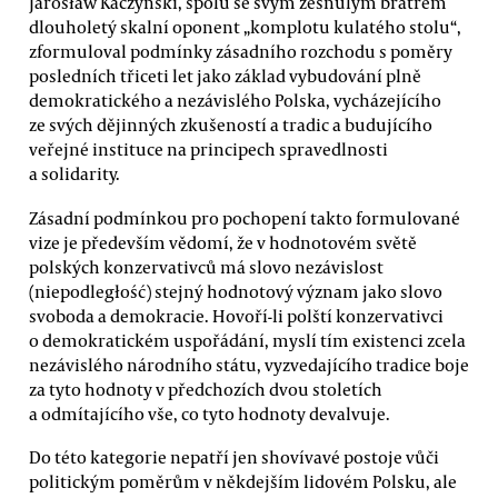
Jarosław Kaczyński, spolu se svým zesnulým bratrem
dlouholetý skalní oponent „komplotu kulatého stolu“,
zformuloval podmínky zásadního rozchodu s poměry
posledních třiceti let jako základ vybudování plně
demokratického a nezávislého Polska, vycházejícího
ze svých dějinných zkušeností a tradic a budujícího
veřejné instituce na principech spravedlnosti
a solidarity.
Zásadní podmínkou pro pochopení takto formulované
vize je především vědomí, že v hodnotovém světě
polských konzervativců má slovo nezávislost
(niepodległość) stejný hodnotový význam jako slovo
svoboda a demokracie. Hovoří-li polští konzervativci
o demokratickém uspořádání, myslí tím existenci zcela
nezávislého národního státu, vyzvedajícího tradice boje
za tyto hodnoty v předchozích dvou stoletích
a odmítajícího vše, co tyto hodnoty devalvuje.
Do této kategorie nepatří jen shovívavé postoje vůči
politickým poměrům v někdejším lidovém Polsku, ale