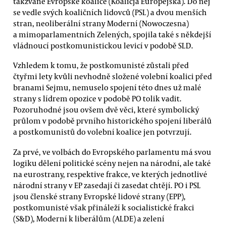
takzvané Evropské koalice (Koalicja Europejska). Do něj
se vedle svých koaličních lidovců (PSL) a dvou menších
stran, neoliberální strany Moderní (Nowoczesna)
a mimoparlamentních Zelených, spojila také s někdejší
vládnoucí postkomunistickou levicí v podobě SLD.
Vzhledem k tomu, že postkomunisté zůstali před
čtyřmi lety kvůli nevhodně složené volební koalici před
branami Sejmu, nemuselo spojení této dnes už malé
strany s lídrem opozice v podobě PO tolik vadit.
Pozoruhodné jsou ovšem dvě věci, které symbolický
průlom v podobě prvního historického spojení liberálů
a postkomunistů do volební koalice jen potvrzují.
Za prvé, ve volbách do Evropského parlamentu má svou
logiku dělení politické scény nejen na národní, ale také
na eurostrany, respektive frakce, ve kterých jednotlivé
národní strany v EP zasedají či zasedat chtějí. PO i PSL
jsou členské strany Evropské lidové strany (EPP),
postkomunisté však přináleží k socialistické frakci
(S&D), Moderní k liberálům (ALDE) a zelení