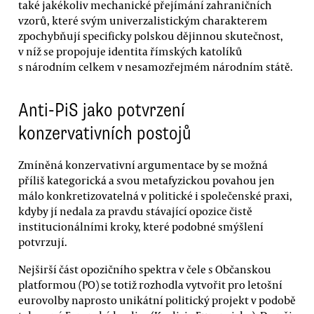
také jakékoliv mechanické přejímání zahraničních
vzorů, které svým univerzalistickým charakterem
zpochybňují specificky polskou dějinnou skutečnost,
v níž se propojuje identita římských katolíků
s národním celkem v nesamozřejmém národním státě.
Anti-PiS jako potvrzení
konzervativních postojů
Zmíněná konzervativní argumentace by se možná
příliš kategorická a svou metafyzickou povahou jen
málo konkretizovatelná v politické i společenské praxi,
kdyby jí nedala za pravdu stávající opozice čistě
institucionálními kroky, které podobné smýšlení
potvrzují.
Nejširší část opozičního spektra v čele s Občanskou
platformou (PO) se totiž rozhodla vytvořit pro letošní
eurovolby naprosto unikátní politický projekt v podobě