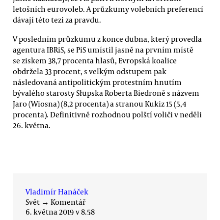
letošních eurovoleb. A průzkumy volebních preferencí
dávají této tezi za pravdu.
V posledním průzkumu z konce dubna, který provedla
agentura IBRiS, se PiS umístil jasně na prvním místě
se ziskem 38,7 procenta hlasů, Evropská koalice
obdržela 33 procent, s velkým odstupem pak
následovaná antipolitickým protestním hnutím
bývalého starosty Słupska Roberta Biedroně s názvem
Jaro (Wiosna) (8,2 procenta) a stranou Kukiz 15 (5,4
procenta). Definitivně rozhodnou polští voliči v neděli
26. května.
Vladimír Hanáček
Svět
→
Komentář
6. května 2019 v 8.58