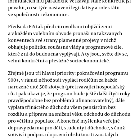
formulacích mu paradoxně vetkávají stále konkrétnější
povahu, co se týče nastavení legislativy a role státu
ve společnosti i ekonomice.
Předseda PiS tak před eurovolbami objíždí zemi
a v každém volebním obvodě pronáší na takzvaných
konventech své strany plamenné projevy, v nichž
obhajuje politiku současné vlády a programové cíle,
které z ní do budoucna vyplývají. A ty jsou, světe div se,
velmi konkrétní a převážně socioekonomické.
Zřejmé jsou tři hlavní priority: pokračování programu
500+, v rámci něhož stát vyplácí rodičům za každé
narozené dítě 500 złotych (přetrvávající hospodářský
růst pak ukazuje, že program bude ještě další čtyři roky
pravděpodobně bez problémů ufinancovatelný), dále
výplata třináctého důchodu všem penzistům bez
rozdílu a příprava na snížení věku odchodu do důchodu
pro většinu populace. A konečně myšlenka veřejné
dopravy zdarma pro děti, studenty i důchodce, s čímž
souvisí i podpora dopravní obslužnosti zaostalých