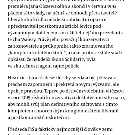
premiéra Jana Olszewského a skončil v červnu 1992
pádem této vlády, na němž se dohodli představitelé
liberálního křídla někdejší solidaritní opozice
s představiteli postkomunistické levice pod
významným dohledem a v režii tehdejšího prezidenta
Lecha Wałesy. Právě jeho považují konzervativci
za zosnovatele a průkopníka takto zformovaného
„komplotu kulatého stolu“, a také proto se stále snaží
dokázat, že někdejší ikona Solidarity byla
ve skutečnosti agent tajné policie.
Historie stará tři desetiletí by se zdála být již zavátá
prachem zapomnění i překrytá novými výzvami, ale
opak je pravdou. Teprve po drtivém volebním vítězství
v roce 2015 získali konzervativci dostatečnou sílu na to,
aby mohli svůj plán definitivního zúčtování s tímto
komplotem a mocenským konglomerátem liberálů
a postkomunistů uskutečnit.
Předseda PiS a fakticky nejmocnější člověk v zemi