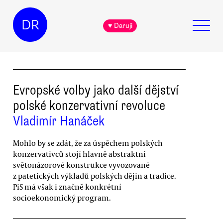
DR
♥ Daruji
Evropské volby jako další dějství
polské konzervativní revoluce
Vladimír Hanáček
Mohlo by se zdát, že za úspěchem polských
konzervativců stojí hlavně abstraktní
světonázorové konstrukce vyvozované
z patetických výkladů polských dějin a tradice.
PiS má však i značně konkrétní
socioekonomický program.