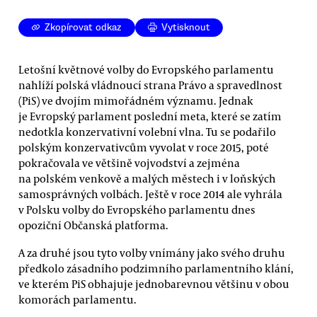
Zkopírovat odkaz
Vytisknout
Letošní květnové volby do Evropského parlamentu
nahlíží polská vládnoucí strana Právo a spravedlnost
(PiS) ve dvojím mimořádném významu. Jednak
je Evropský parlament poslední meta, které se zatím
nedotkla konzervativní volební vlna. Tu se podařilo
polským konzervativcům vyvolat v roce 2015, poté
pokračovala ve většině vojvodství a zejména
na polském venkově a malých městech i v loňských
samosprávných volbách. Ještě v roce 2014 ale vyhrála
v Polsku volby do Evropského parlamentu dnes
opoziční Občanská platforma.
A za druhé jsou tyto volby vnímány jako svého druhu
předkolo zásadního podzimního parlamentního klání,
ve kterém PiS obhajuje jednobarevnou většinu v obou
komorách parlamentu.