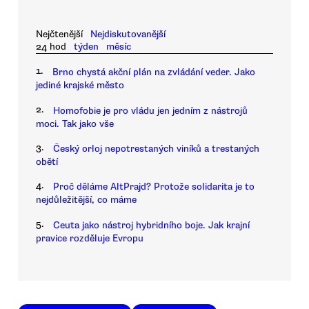
Nejčtenější
Nejdiskutovanější
24 hod
týden
měsíc
1.
Brno chystá akční plán na zvládání veder. Jako
jediné krajské město
2.
Homofobie je pro vládu jen jedním z nástrojů
moci. Tak jako vše
3.
Český orloj nepotrestaných viníků a trestaných
obětí
4.
Proč děláme AltPrajd? Protože solidarita je to
nejdůležitější, co máme
5.
Ceuta jako nástroj hybridního boje. Jak krajní
pravice rozděluje Evropu