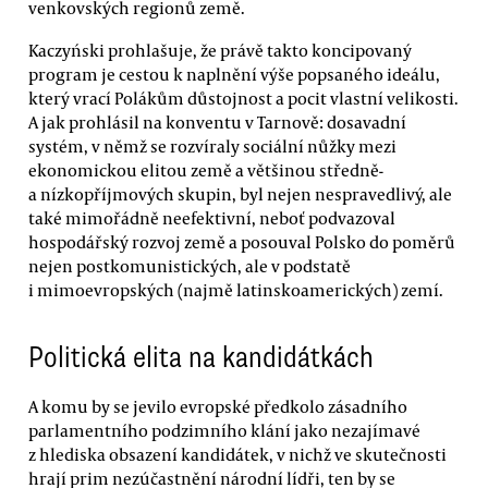
venkovských regionů země.
Kaczyński prohlašuje, že právě takto koncipovaný
program je cestou k naplnění výše popsaného ideálu,
který vrací Polákům důstojnost a pocit vlastní velikosti.
A jak prohlásil na konventu v Tarnově: dosavadní
systém, v němž se rozvíraly sociální nůžky mezi
ekonomickou elitou země a většinou středně-
a nízkopříjmových skupin, byl nejen nespravedlivý, ale
také mimořádně neefektivní, neboť podvazoval
hospodářský rozvoj země a posouval Polsko do poměrů
nejen postkomunistických, ale v podstatě
i mimoevropských (najmě latinskoamerických) zemí.
Politická elita na kandidátkách
A komu by se jevilo evropské předkolo zásadního
parlamentního podzimního klání jako nezajímavé
z hlediska obsazení kandidátek, v nichž ve skutečnosti
hrají prim nezúčastnění národní lídři, ten by se