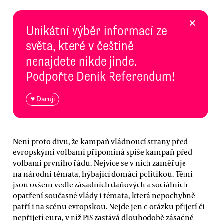
×
Unikátní výběr informací ze
světa, které v češtině
nenajdete nikde jinde.
Podpořte Deník Referendum!
♥ Daruji
Není proto divu, že kampaň vládnoucí strany před
evropskými volbami připomíná spíše kampaň před
volbami prvního řádu. Nejvíce se v nich zaměřuje
na národní témata, hýbající domácí politikou. Těmi
jsou ovšem vedle zásadních daňových a sociálních
opatření současné vlády i témata, která nepochybně
patří i na scénu evropskou. Nejde jen o otázku přijetí či
nepřijetí eura, v níž PiS zastává dlouhodobě zásadně