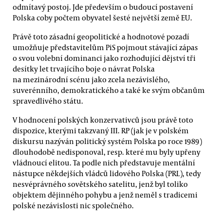
odmítavý postoj. Jde především o budoucí postavení
Polska coby počtem obyvatel šesté největší země EU.
Právě toto zásadní geopolitické a hodnotové pozadí
umožňuje představitelům PiS pojmout stávající zápas
o svou volební dominanci jako rozhodující dějství tři
desítky let trvajícího boje o návrat Polska
na mezinárodní scénu jako zcela nezávislého,
suverénního, demokratického a také ke svým občanům
spravedlivého státu.
V hodnocení polských konzervativců jsou právě toto
dispozice, kterými takzvaný III. RP (jak je v polském
diskursu nazýván politický systém Polska po roce 1989)
dlouhodobě nedisponoval, resp. které mu byly upřeny
vládnoucí elitou. Ta podle nich představuje mentální
nástupce někdejších vládců lidového Polska (PRL), tedy
nesvéprávného sovětského satelitu, jenž byl toliko
objektem dějinného pohybu a jenž neměl s tradicemi
polské nezávislosti nic společného.