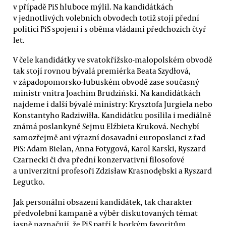
v případě PiS hluboce mýlil. Na kandidátkách
v jednotlivých volebních obvodech totiž stojí přední
politici PiS spojení i s oběma vládami předchozích čtyř
let.
V čele kandidátky ve svatokřížsko-malopolském obvodě
tak stojí rovnou bývalá premiérka Beata Szydłová,
v západopomorsko-lubuském obvodě zase současný
ministr vnitra Joachim Brudziński. Na kandidátkách
najdeme i další bývalé ministry: Krysztofa Jurgiela nebo
Konstantyho Radziwiłła. Kandidátku posílila i mediálně
známá poslankyně Sejmu Elźbieta Kruková. Nechybí
samozřejmě ani výrazní dosavadní europoslanci z řad
PiS: Adam Bielan, Anna Fotygová, Karol Karski, Ryszard
Czarnecki či dva přední konzervativní filosofové
a univerzitní profesoři Zdzisław Krasnodębski a Ryszard
Legutko.
Jak personální obsazení kandidátek, tak charakter
předvolební kampaně a výběr diskutovaných témat
jasně naznačují, že PiS patří k horkým favoritům