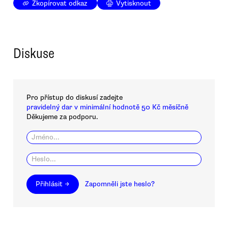
Zkopírovat odkaz
Vytisknout
Diskuse
Pro přístup do diskusí zadejte
pravidelný dar v minimální hodnotě 50 Kč měsíčně
Děkujeme za podporu.
Přihlásit →
Zapomněli jste heslo?