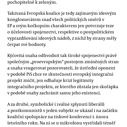
pochopitelně k zeleným.
Takzvaná Evropská koalice je tedy zajímavým ideovým
konglomerátem snad všech politických směrů v
EP a svým kočkopsím charakterem jen potvrzuje teze
o účelovosti spojenectví, respektive o postpolitickém
vyprazdňování ideových nádob, z nichž by strany měly
čerpat své hodnoty.
Kýčovitá snaha odůvodnit tak široké spojenectví právě
společným „proevropským“ postojem zmíněných stran
a snaha vsugerovat pozorovateli, že ústřední oponent
v podobě PiS chce ve skutečnosti evropský integrační
projekt zničit, jen odhaluje krizi legitimity
integračního projektu, ze kterého zůstala jen skořápka
v podobě snahy zachránit samu jeho existenci.
A za druhé, symbolické i reálné splynutí liberálů
a postkomunistů v jeden subjekt se ukázal i na začátku
koaliční spolupráce na tiskové konferenci 1. února
letošního roku. Na ní se u mikrofonu vystřídali téměř