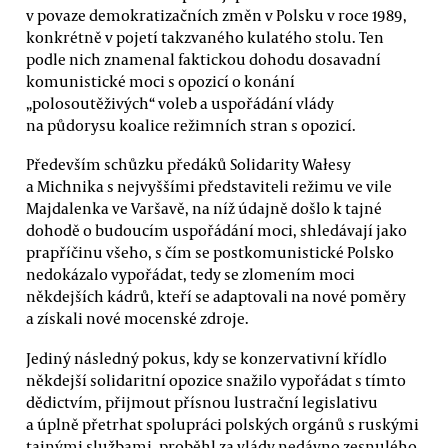
v povaze demokratizačních změn v Polsku v roce 1989,
konkrétně v pojetí takzvaného kulatého stolu. Ten
podle nich znamenal faktickou dohodu dosavadní
komunistické moci s opozicí o konání
„polosoutěživých“ voleb a uspořádání vlády
na půdorysu koalice režimních stran s opozicí.
Především schůzku předáků Solidarity Wałesy
a Michnika s nejvyššími představiteli režimu ve vile
Majdalenka ve Varšavě, na níž údajně došlo k tajné
dohodě o budoucím uspořádání moci, shledávají jako
prapříčinu všeho, s čím se postkomunistické Polsko
nedokázalo vypořádat, tedy se zlomením moci
někdejších kádrů, kteří se adaptovali na nové poměry
a získali nové mocenské zdroje.
Jediný následný pokus, kdy se konzervativní křídlo
někdejší solidaritní opozice snažilo vypořádat s tímto
dědictvím, přijmout přísnou lustrační legislativu
a úplně přetrhat spolupráci polských orgánů s ruskými
tajnými službami, proběhl za vlády nedávno zesnulého