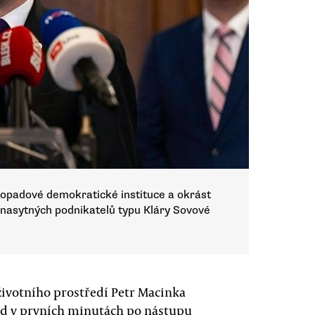
istopadové demokratické instituce a okrást
nasytných podnikatelů typu Kláry Sovové
životního prostředí Petr Macinka
ned v prvních minutách po nástupu