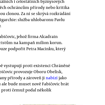
kálních i celostátních byznysových
směch ochráncům přírody nebo kritika
ou clonou. Za ní se skrývá rozkrádání
igarchie: služba uhlobaronu Pavlu
.
bičovic, jehož firma Alcadrain
istům na kampaň milion korun.
ouze podpořit Petra Macinku, který
ě vystupují proti existenci Chráněné
abičovic provozuje Oboru Obelisk,
any přírody a zároveň ji
nabízí
jako
u ale bude muset nově Fabičovic brát
, proti čemuž podal několik