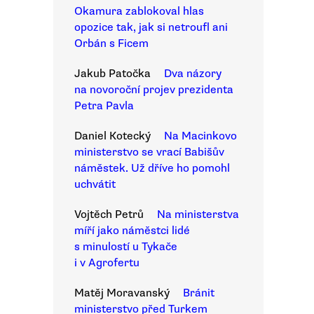
Okamura zablokoval hlas
opozice tak, jak si netroufl ani
Orbán s Ficem
Jakub Patočka
Dva názory
na novoroční projev prezidenta
Petra Pavla
Daniel Kotecký
Na Macinkovo
ministerstvo se vrací Babišův
náměstek. Už dříve ho pomohl
uchvátit
Vojtěch Petrů
Na ministerstva
míří jako náměstci lidé
s minulostí u Tykače
i v Agrofertu
Matěj Moravanský
Bránit
ministerstvo před Turkem