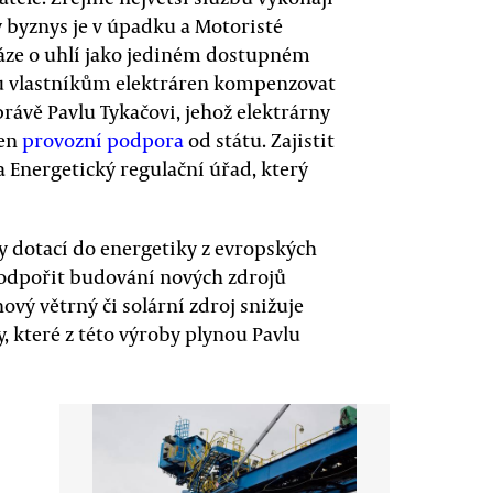
ý byznys je v úpadku a Motoristé
ráze o uhlí jako jediném dostupném
u vlastníkům elektráren kompenzovat
ávě Pavlu Tykačovi, jehož elektrárny
jen
provozní podpora
od státu. Zajistit
 Energetický regulační úřad, který
y dotací do energetiky z evropských
odpořit budování nových zdrojů
vý větrný či solární zdroj snižuje
y, které z této výroby plynou Pavlu