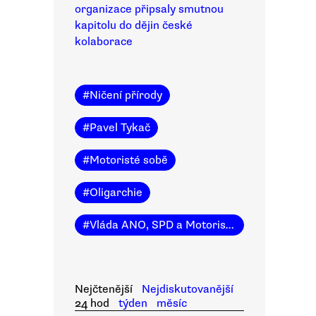
organizace připsaly smutnou
kapitolu do dějin české
kolaborace
#
Ničení přírody
#
Pavel Tykač
#
Motoristé sobě
#
Oligarchie
#
Vláda ANO, SPD a Motoristů sobě
Nejčtenější
Nejdiskutovanější
24 hod
týden
měsíc