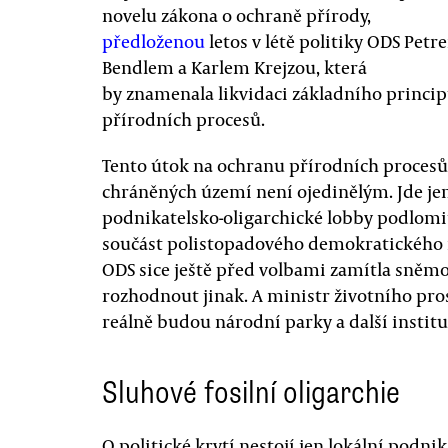
novelu zákona o ochraně přírody,
předloženou
letos v létě politiky ODS Petr
Bendlem a Karlem Krejzou, která
by znamenala likvidaci základního princi
přírodních procesů.
Tento útok na ochranu přírodních proces
chráněných území není ojedinělým. Jde je
podnikatelsko-oligarchické lobby podlomi
součást polistopadového demokratického ř
ODS sice ještě před volbami zamítla sněm
rozhodnout jinak. A ministr životního pros
reálně budou národní parky a další institu
Sluhové fosilní oligarchie
O politické krytí nestojí jen lokální podni