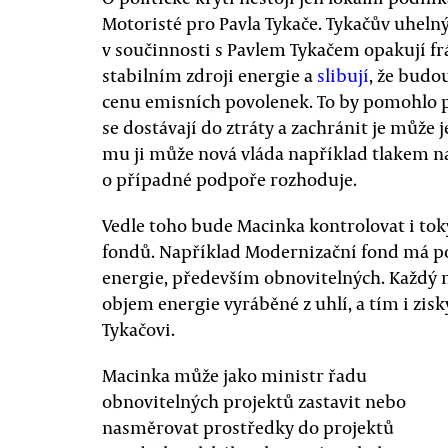
Motoristé pro Pavla Tykače. Tykačův uheln
v součinnosti s Pavlem Tykačem opakují f
stabilním zdroji energie a
slibují
, že budo
cenu emisních povolenek. To by pomohlo pr
se dostávají do ztráty a zachránit je může 
mu ji může nová vláda například tlakem na
o případné podpoře rozhoduje.
Vedle toho bude Macinka kontrolovat i tok
fondů. Například Modernizační fond má p
energie, především obnovitelných. Každý no
objem energie vyráběné z uhlí, a tím i zisk
Tykačovi.
Macinka může jako ministr řadu
obnovitelných projektů zastavit nebo
nasměrovat prostředky do projektů