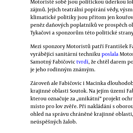
Motoristé sobě jsou politickou úderkou lo
zájmů. Jejich teatrální popírání vědy, vý
klimatické politiky jsou přitom jen kouřov
peněz daňových poplatníků ve prospěch ol
Tykačovi a sponzorům této politické strany
Mezi sponzory Motoristů patří František Fa
vyrábějící sanitární techniku
poslala
Motor
Samotný Fabičovic
tvrdí
, že chtěl darem p
je jeho rodinným známým.
Zároveň ale Fabičovic i Macinka dlouhodob
krajinné oblasti Soutok. Na jejím území F
kterou označuje za „unikátní“ projekt ochr
místo pro lov zvěře. Při nakládání s oboro
ohled na správu chráněné krajinné oblasti
neúspěšných žalob.