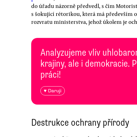
do úřadu názorně předvedl, s čím Motorist
s šokující rétorikou, která má především 
rozvratu ministerstva, jehož úkolem je och
Analyzujeme vliv uhlobaro
krajiny, ale i demokracie. 
práci!
♥ Daruji
Destrukce ochrany přírody