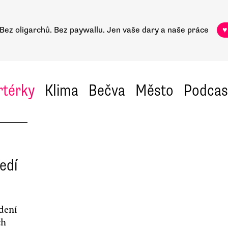
Bez oligarchů. Bez paywallu.
Jen vaše dary a naše práce
♥
rtérky
Klima
Bečva
Město
Podcas
edí
dení
ch