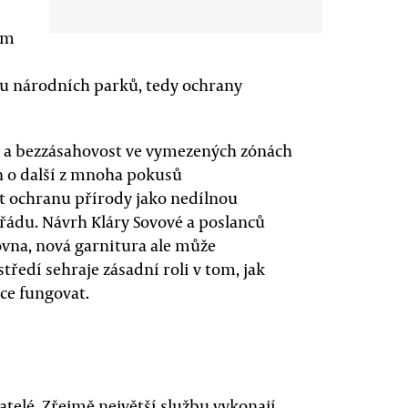
em
pu národních parků, tedy ochrany
ů a bezzásahovost ve vymezených zónách
n o další z mnoha pokusů
t ochranu přírody jako nedílnou
ádu. Návrh Kláry Sovové a poslanců
ovna, nová garnitura ale může
tředí sehraje zásadní roli v tom, jak
ce fungovat.
katelé. Zřejmě největší službu vykonají