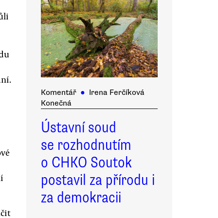
ůli
adu
ní.
Komentář
●
Irena Ferčíková
Konečná
Ústavní soud
se rozhodnutím
ové
o CHKO Soutok
postavil za přírodu i
í
za demokracii
čit