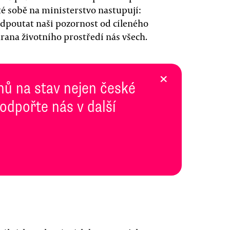
é sobě na ministerstvo nastupují:
odpoutat naši pozornost od cíleného
rana životního prostředí nás všech.
×
nů na stav nejen české
Podpořte nás v další