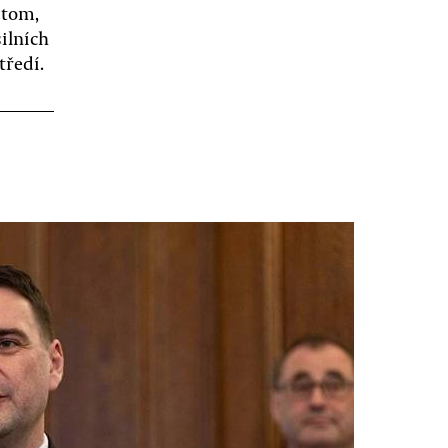
 tom,
ilních
tředí.