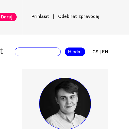
Přihlásit
|
Odebírat
zpravodaj
 Daruji
t
Hledat
CS
|
EN