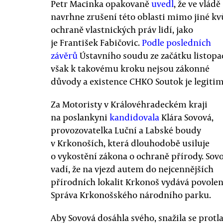
Petr Macinka opakovaně
uvedl
, že ve vládě
navrhne zrušení této oblasti mimo jiné kv
ochraně vlastnických práv lidí, jako
je František Fabičovic.
Podle posledních
závěrů
Ústavního soudu ze začátku listop
však k takovému kroku nejsou zákonné
důvody a existence CHKO Soutok je legitim
Za Motoristy v Královéhradeckém kraji
na poslankyni
kandidovala
Klára Sovová,
provozovatelka Luční a Labské boudy
v Krkonoších, která dlouhodobě usiluje
o vykostění zákona o ochraně přírody. Sov
vadí, že na vjezd autem do nejcennějších
přírodních lokalit Krkonoš vydává povolen
Správa Krkonošského národního parku.
Aby Sovová dosáhla svého, snažila se protla