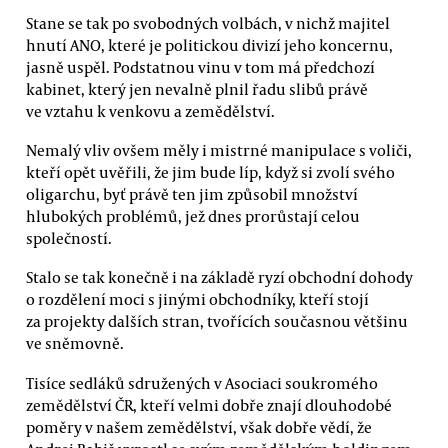
Stane se tak po svobodných volbách, v nichž majitel
hnutí ANO, které je politickou divizí jeho koncernu,
jasně uspěl. Podstatnou vinu v tom má předchozí
kabinet, který jen nevalně plnil řadu slibů právě
ve vztahu k venkovu a zemědělství.
Nemalý vliv ovšem měly i mistrné manipulace s voliči,
kteří opět uvěřili, že jim bude líp, když si zvolí svého
oligarchu, byť právě ten jim způsobil množství
hlubokých problémů, jež dnes prorůstají celou
společností.
Stalo se tak konečně i na základě ryzí obchodní dohody
o rozdělení moci s jinými obchodníky, kteří stojí
za projekty dalších stran, tvořících současnou většinu
ve sněmovně.
Tisíce sedláků sdružených v Asociaci soukromého
zemědělství ČR, kteří velmi dobře znají dlouhodobé
poměry v našem zemědělství, však dobře vědí, že