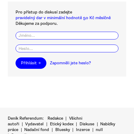
Pro přístup do diskusí zadejte
pravidelný dar v minimální hodnotě 50 Kč měsíčně
Děkujeme za podporu.
Přihlásit →
Zapomněli jste heslo?
Deník Referendum:
Redakce
|
Všichni
autoři
|
Vydavatel
|
Etický kodex
|
Diskuse
|
Nabídky
práce
|
Nadační fond
|
Bluesky
|
Inzerce
|
null