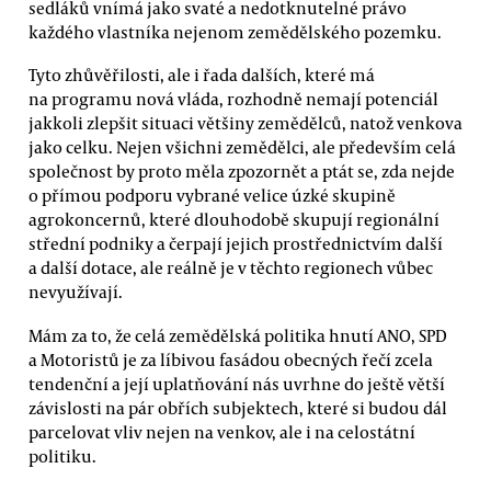
sedláků vnímá jako svaté a nedotknutelné právo
každého vlastníka nejenom zemědělského pozemku.
Tyto zhůvěřilosti, ale i řada dalších, které má
na programu nová vláda, rozhodně nemají potenciál
jakkoli zlepšit situaci většiny zemědělců, natož venkova
jako celku. Nejen všichni zemědělci, ale především celá
společnost by proto měla zpozornět a ptát se, zda nejde
o přímou podporu vybrané velice úzké skupině
agrokoncernů, které dlouhodobě skupují regionální
střední podniky a čerpají jejich prostřednictvím další
a další dotace, ale reálně je v těchto regionech vůbec
nevyužívají.
Mám za to, že celá zemědělská politika hnutí ANO, SPD
a Motoristů je za líbivou fasádou obecných řečí zcela
tendenční a její uplatňování nás uvrhne do ještě větší
závislosti na pár obřích subjektech, které si budou dál
parcelovat vliv nejen na venkov, ale i na celostátní
politiku.