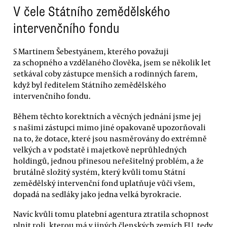
V čele Státního zemědělského
intervenčního fondu
S Martinem Šebestyánem, kterého považuji
za schopného a vzdělaného člověka, jsem se několik let
setkával coby zástupce menších a rodinných farem,
když byl ředitelem Státního zemědělského
intervenčního fondu.
Během těchto korektních a věcných jednání jsme jej
s našimi zástupci mimo jiné opakovaně upozorňovali
na to, že dotace, které jsou nasměrovány do extrémně
velkých a v podstatě i majetkově neprůhledných
holdingů, jednou přinesou neřešitelný problém, a že
brutálně složitý systém, který kvůli tomu Státní
zemědělský intervenční fond uplatňuje vůči všem,
dopadá na sedláky jako jedna velká byrokracie.
Navíc kvůli tomu platební agentura ztratila schopnost
plnit roli, kterou má v jiných členských zemích EU, tedy