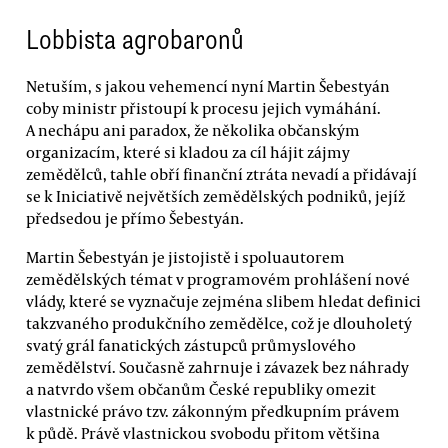
Lobbista agrobaronů
Netuším, s jakou vehemencí nyní Martin Šebestyán
coby ministr přistoupí k procesu jejich vymáhání.
A nechápu ani paradox, že několika občanským
organizacím, které si kladou za cíl hájit zájmy
zemědělců, tahle obří finanční ztráta nevadí a přidávají
se k Iniciativě největších zemědělských podniků, jejíž
předsedou je přímo Šebestyán.
Martin Šebestyán je jistojistě i spoluautorem
zemědělských témat v programovém prohlášení nové
vlády, které se vyznačuje zejména slibem hledat definici
takzvaného produkčního zemědělce, což je dlouholetý
svatý grál fanatických zástupců průmyslového
zemědělství. Současně zahrnuje i závazek bez náhrady
a natvrdo všem občanům České republiky omezit
vlastnické právo tzv. zákonným předkupním právem
k půdě. Právě vlastnickou svobodu přitom většina