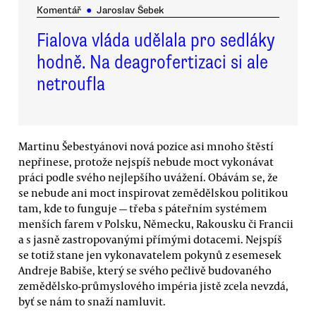
Komentář
●
Jaroslav Šebek
Fialova vláda udělala pro sedláky
hodně. Na deagrofertizaci si ale
netroufla
Martinu Šebestyánovi nová pozice asi mnoho štěstí
nepřinese, protože nejspíš nebude moct vykonávat
práci podle svého nejlepšího uvážení. Obávám se, že
se nebude ani moct inspirovat zemědělskou politikou
tam, kde to funguje — třeba s páteřním systémem
menších farem v Polsku, Německu, Rakousku či Francii
a s jasně zastropovanými přímými dotacemi. Nejspíš
se totiž stane jen vykonavatelem pokynů z esemesek
Andreje Babiše, který se svého pečlivě budovaného
zemědělsko-průmyslového impéria jistě zcela nevzdá,
byť se nám to snaží namluvit.