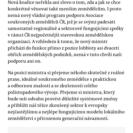
Nová koalice neřekla ani slovo o tom, zda a jak se chce
konkrétně věnovat také menším zemědělcům. I proto
nemá nový vládní program podporu Asociace
soukromých zemědělců ČR, jež je se svými padesáti
samostatně regionálně a sektorově fungujícími spolky
v rámci ČR nejpočetnější stavovskou zemědělskou
organizací. A vzhledem k tomu, že nový ministr
přichází do funkce přímo z pozice lobbisty asi dvaceti
obřích zemědělských podniků, nemá v tuto chvíli naši
podporu ani on.
Na pozici ministra si přejeme někoho skutečně z reálné
praxe, ideálně soukromého zemědělce s praktickou
a odbornou znalostí a se zkušeností celého
polistopadového vývoje. Přejeme si ministra, který
bude mít odvahu provést důležité systémové změny
a přiblížit náš těžce zkoušený sektor k evropsky
nejčastějšímu a nejlépe fungujícímu modelu lokálního
zemědělství s přirozenou generační návazností.