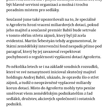
být hlavně servisní organizací a možná i trochu
poradním místem pro sedláky.
Současně jsme také upozorňovali na to, že speciálně
u Agrofertu hrozí vracení miliardových dotací, pokud
jeho majitel a současně premiér Babiš bude setrvale
v tomto obřím střetu zájmů, který byl již zcela
evidentní. Martin Šebestyán tehdy argumentoval, že
Státní zemědělský intervenční fond nespadá přímo pod
paragraf, který by jej zavazoval respektovat
pochybnosti o regulérnosti vyplácení dotací Agrofertu.
Po několika letech se i na základě soudních rozsudků,
které ve své nenasytnosti inicioval skutečný majitel
holdingu Andrej Babiš, ukázalo, že opravdu šlo o střet
zájmů, a tudíž o neoprávněně vyplacené miliardy
korun dotací. Místo do Agrofertu mohly tyto peníze
směřovat všem zemědělským podnikatelům z řad
sedláků, družstev, akciových společností i ostatních
podniků.