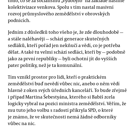
toho, co se za socialismu „vydobylo“ na základě násilné
kolektivizace venkova. Spolu s tím nastal masivní
rozvoj průmyslového zemědělství v obrovských
podnicích.
Jedním z důsledků toho všeho je, že zde dlouhodobě —
a stále naléhavěji — schází generace skutečných
sedláků, kteří pořád jen nekňučí a vědí, co je potřeba
dělat. A také tu velmi schází sedláci, kteří by — podobně
jako za první republiky — byli ochotní jít do vyšších
pater politiky, než je ta komunální.
Tím vznikl prostor pro lidi, kteří o praktickém
zemědělství buď nevědí vůbec nic, anebo o něm vědí
hlavně z oken svých úředních kanceláří. To bude zřejmě
i případ Martina Šebestyána, kterého si Babiš zcela
logicky vybral na pozici ministra zemědělství. Věřím, že
mu tuto jeho volbu s radostí přikryla SPD, o které
je známo, že ve skutečnosti nemá žádné odborníky
vůbec na nic.