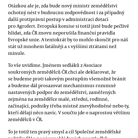
Otázkou ale je, zda bude nový ministr zemědělství
ochotný nést v budoucnu zodpovědnost i za případný
další protiprávní postup v administraci dotací
pro Agrofert. Evropská komise si totiž jistě bude pečlivě
hlídat, zda ČR znovu neporušila finanční pravidla
Evropské unie. A tentokrát by to mohlo skončit pro náš
stát už mnohem fatálněji a s vyššími ztrátami než
minule.
To vše uvidíme. Jménem sedláků z Asociace
soukromých zemědělců ČR chci ale deklarovat, že
se budeme proti takovým postupům všemožně bránit
a budeme dál prosazovat mechanismus rozumně
nastavených podpor do zemědělství, zaměřených
zejména na zemědělce malé, střední, rodinné,
začínající, podniky třeba místně znevýhodněné nebo ty,
kteří dělají něco navíc. V součtu jde o naprostou většinu
zemědělců v ČR.
To je totiž ten pravý smysl a cíl Společné zemědělské