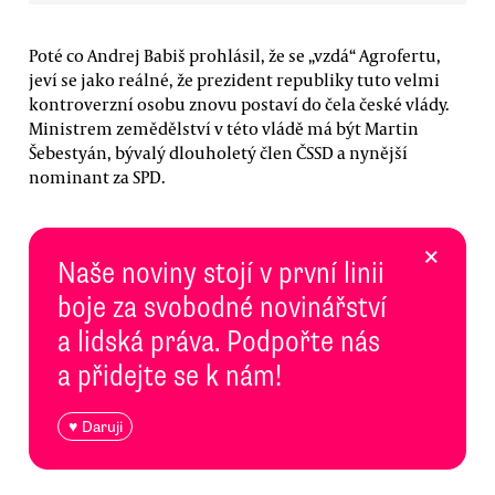
Poté co Andrej Babiš prohlásil, že se „vzdá“ Agrofertu,
jeví se jako reálné, že prezident republiky tuto velmi
kontroverzní osobu znovu postaví do čela české vlády.
Ministrem zemědělství v této vládě má být Martin
Šebestyán, bývalý dlouholetý člen ČSSD a nynější
nominant za SPD.
×
Naše noviny stojí v první linii
boje za svobodné novinářství
a lidská práva. Podpořte nás
a přidejte se k nám!
♥ Daruji