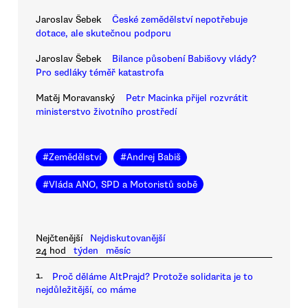
Jaroslav Šebek
České zemědělství nepotřebuje
dotace, ale skutečnou podporu
Jaroslav Šebek
Bilance působení Babišovy vlády?
Pro sedláky téměř katastrofa
Matěj Moravanský
Petr Macinka přijel rozvrátit
ministerstvo životního prostředí
#
Zemědělství
#
Andrej Babiš
#
Vláda ANO, SPD a Motoristů sobě
Nejčtenější
Nejdiskutovanější
24 hod
týden
měsíc
1.
Proč děláme AltPrajd? Protože solidarita je to
nejdůležitější, co máme