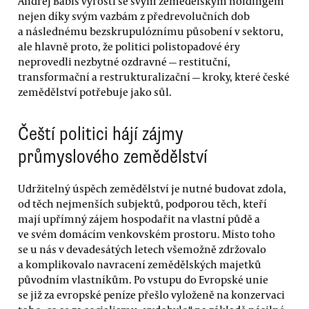
Andrej Babiš vyrostl se svým zemědělským holdingem
nejen díky svým vazbám z předrevolučních dob
a následnému bezskrupulóznímu působení v sektoru,
ale hlavně proto, že politici polistopadové éry
neprovedli nezbytné ozdravné — restituční,
transformační a restrukturalizační — kroky, které české
zemědělství potřebuje jako sůl.
Čeští politici hájí zájmy
průmyslového zemědělství
Udržitelný úspěch zemědělství je nutné budovat zdola,
od těch nejmenších subjektů, podporou těch, kteří
mají upřímný zájem hospodařit na vlastní půdě a
ve svém domácím venkovském prostoru. Místo toho
se u nás v devadesátých letech všemožně zdržovalo
a komplikovalo navracení zemědělských majetků
původním vlastníkům. Po vstupu do Evropské unie
se již za evropské peníze přešlo vyloženě na konzervaci