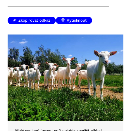
Zkopírovat odkaz
Vytisknout
Malé rodinné farmy tvoří nejpřirozenější základ