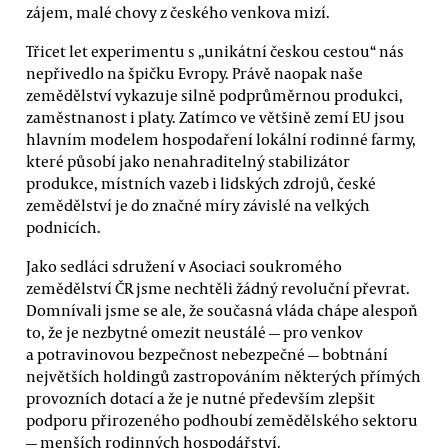
zájem, malé chovy z českého venkova mizí.
Třicet let experimentu s „unikátní českou cestou“ nás
nepřivedlo na špičku Evropy. Právě naopak naše
zemědělství vykazuje silně podprůměrnou produkci,
zaměstnanost i platy. Zatímco ve většině zemí EU jsou
hlavním modelem hospodaření lokální rodinné farmy,
které působí jako nenahraditelný stabilizátor
produkce, místních vazeb i lidských zdrojů, české
zemědělství je do značné míry závislé na velkých
podnicích.
Jako sedláci sdružení v Asociaci soukromého
zemědělství ČR jsme nechtěli žádný revoluční převrat.
Domnívali jsme se ale, že současná vláda chápe alespoň
to, že je nezbytné omezit neustálé — pro venkov
a potravinovou bezpečnost nebezpečné — bobtnání
největších holdingů zastropováním některých přímých
provozních dotací a že je nutné především zlepšit
podporu přirozeného podhoubí zemědělského sektoru
— menších rodinných hospodářství.