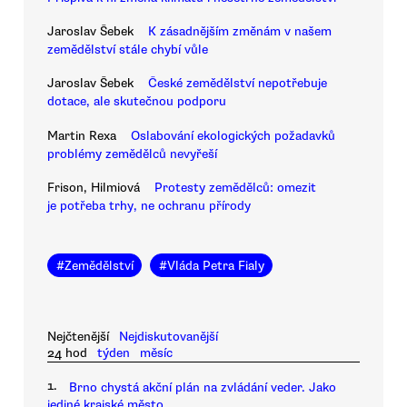
Jaroslav Šebek
K zásadnějším změnám v našem
zemědělství stále chybí vůle
Jaroslav Šebek
České zemědělství nepotřebuje
dotace, ale skutečnou podporu
Martin Rexa
Oslabování ekologických požadavků
problémy zemědělců nevyřeší
Frison, Hilmiová
Protesty zemědělců: omezit
je potřeba trhy, ne ochranu přírody
#
Zemědělství
#
Vláda Petra Fialy
Nejčtenější
Nejdiskutovanější
24 hod
týden
měsíc
1.
Brno chystá akční plán na zvládání veder. Jako
jediné krajské město