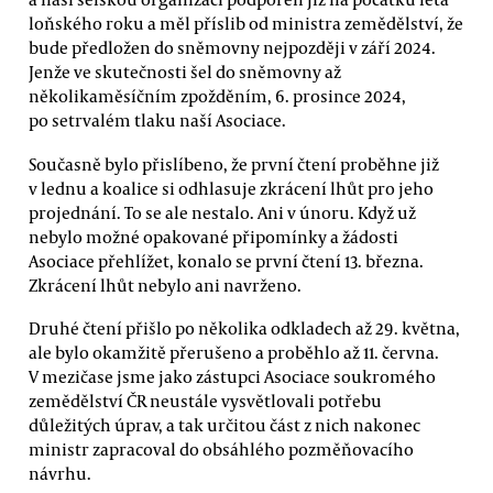
loňského roku a měl příslib od ministra zemědělství, že
bude předložen do sněmovny nejpozději v září 2024.
Jenže ve skutečnosti šel do sněmovny až
několikaměsíčním zpožděním, 6. prosince 2024,
po setrvalém tlaku naší Asociace.
Současně bylo přislíbeno, že první čtení proběhne již
v lednu a koalice si odhlasuje zkrácení lhůt pro jeho
projednání. To se ale nestalo. Ani v únoru. Když už
nebylo možné opakované připomínky a žádosti
Asociace přehlížet, konalo se první čtení 13. března.
Zkrácení lhůt nebylo ani navrženo.
Druhé čtení přišlo po několika odkladech až 29. května,
ale bylo okamžitě přerušeno a proběhlo až 11. června.
V mezičase jsme jako zástupci Asociace soukromého
zemědělství ČR neustále vysvětlovali potřebu
důležitých úprav, a tak určitou část z nich nakonec
ministr zapracoval do obsáhlého pozměňovacího
návrhu.