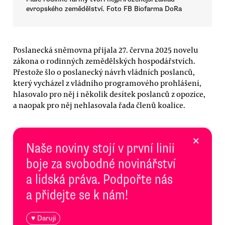
evropského zemědělství. Foto FB Biofarma DoRa
Poslanecká sněmovna přijala 27. června 2025 novelu
zákona o rodinných zemědělských hospodářstvích.
Přestože šlo o poslanecký návrh vládních poslanců,
který vycházel z vládního programového prohlášení,
hlasovalo pro něj i několik desítek poslanců z opozice,
a naopak pro něj nehlasovala řada členů koalice.
×
Naše noviny stojí v první linii
boje za svobodné novinářství
a lidská práva. Podpořte nás
a přidejte se k nám!
♥ Daruji