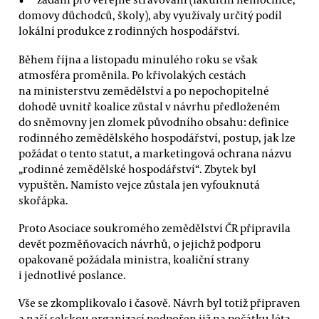
domovy důchodců, školy), aby využívaly určitý podíl
lokální produkce z rodinných hospodářství.
Během října a listopadu minulého roku se však
atmosféra proměnila. Po křivolakých cestách
na ministerstvu zemědělství a po nepochopitelné
dohodě uvnitř koalice zůstal v návrhu předloženém
do sněmovny jen zlomek původního obsahu: definice
rodinného zemědělského hospodářství, postup, jak lze
požádat o tento statut, a marketingová ochrana názvu
„rodinné zemědělské hospodářství“. Zbytek byl
vypuštěn. Namísto vejce zůstala jen vyfouknutá
skořápka.
Proto Asociace soukromého zemědělství ČR připravila
devět pozměňovacích návrhů, o jejichž podporu
opakovaně požádala ministra, koaliční strany
i jednotlivé poslance.
Vše se zkomplikovalo i časově. Návrh byl totiž připraven
a naší selskou organizací podpořen již na počátku léta