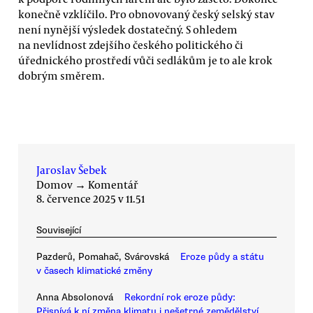
konečně vzklíčilo. Pro obnovovaný český selský stav
není nynější výsledek dostatečný. S ohledem
na nevlídnost zdejšího českého politického či
úřednického prostředí vůči sedlákům je to ale krok
dobrým směrem.
Jaroslav Šebek
Domov
→
Komentář
8. července 2025 v 11.51
Související
Pazderů, Pomahač, Svárovská
Eroze půdy a státu
v časech klimatické změny
Anna Absolonová
Rekordní rok eroze půdy:
Přispívá k ní změna klimatu i nešetrné zemědělství