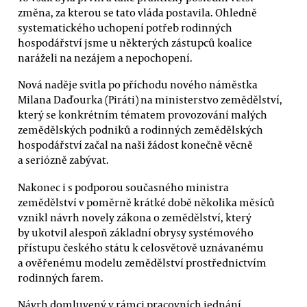
změna, za kterou se tato vláda postavila. Ohledně
systematického uchopení potřeb rodinných
hospodářství jsme u některých zástupců koalice
naráželi na nezájem a nepochopení.
Nová naděje svitla po příchodu nového náměstka
Milana Daďourka (Piráti) na ministerstvo zemědělství,
který se konkrétním tématem provozování malých
zemědělských podniků a rodinných zemědělských
hospodářství začal na naši žádost konečně věcně
a seriózně zabývat.
Nakonec i s podporou současného ministra
zemědělství v poměrně krátké době několika měsíců
vznikl návrh novely zákona o zemědělství, který
by ukotvil alespoň základní obrysy systémového
přístupu českého státu k celosvětově uznávanému
a ověřenému modelu zemědělství prostřednictvím
rodinných farem.
Návrh domluvený v rámci pracovních jednání