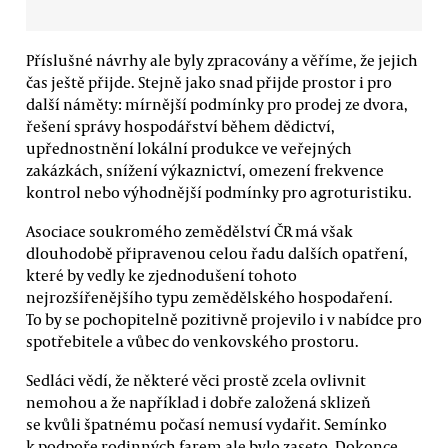
Příslušné návrhy ale byly zpracovány a věříme, že jejich
čas ještě přijde. Stejně jako snad přijde prostor i pro
další náměty: mírnější podmínky pro prodej ze dvora,
řešení správy hospodářství během dědictví,
upřednostnění lokální produkce ve veřejných
zakázkách, snížení výkaznictví, omezení frekvence
kontrol nebo výhodnější podmínky pro agroturistiku.
Asociace soukromého zemědělství ČR má však
dlouhodobě připravenou celou řadu dalších opatření,
které by vedly ke zjednodušení tohoto
nejrozšířenějšího typu zemědělského hospodaření.
To by se pochopitelně pozitivně projevilo i v nabídce pro
spotřebitele a vůbec do venkovského prostoru.
Sedláci vědí, že některé věci prostě zcela ovlivnit
nemohou a že například i dobře založená sklizeň
se kvůli špatnému počasí nemusí vydařit. Semínko
k podpoře rodinných farem ale bylo zaseto. Dokonce