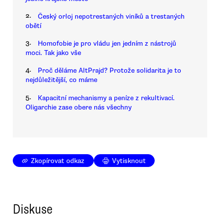
2.
Český orloj nepotrestaných viníků a trestaných
obětí
3.
Homofobie je pro vládu jen jedním z nástrojů
moci. Tak jako vše
4.
Proč děláme AltPrajd? Protože solidarita je to
nejdůležitější, co máme
5.
Kapacitní mechanismy a peníze z rekultivací.
Oligarchie zase obere nás všechny
Zkopírovat odkaz
Vytisknout
Diskuse