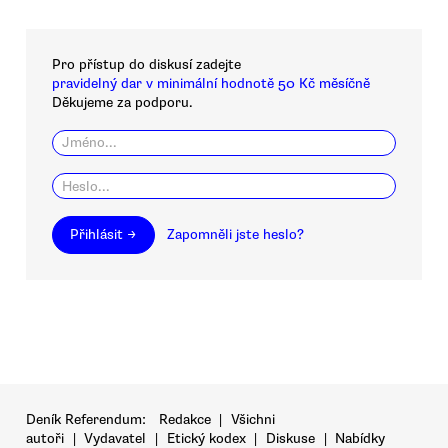
Pro přístup do diskusí zadejte
pravidelný dar v minimální hodnotě 50 Kč měsíčně
Děkujeme za podporu.
Přihlásit →
Zapomněli jste heslo?
Deník Referendum:
Redakce
|
Všichni
autoři
|
Vydavatel
|
Etický kodex
|
Diskuse
|
Nabídky