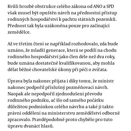
Kvůli hrozbě obstrukce celého zákona od ANO a SPD
však musel být opuštěn návrh na přednostní přístup
rodinných hospodářství k pachtu státních pozemků.
Přednost tak byla uzákoněna pouze pro začínající
zemědělce.
Až ve třetím čtení se například rozhodovalo, zda bude
uznáno, že mladší generace, která se podílí na chodu
rodinného hospodářství jako člen déle než dva roky,
bude uznána dostatečně kvalifikovanou, aby mohla
dělat běžné chovatelské úkony při péči o zvířata.
Úprava byla nakonec přijata i díky tomu, že ministr
nakonec podpořil příslušný pozměňovací návrh.
Naopak ale nepodpořil zjednodušení převodu
rodinného podniku, ač šlo od samého počátku
důležitou podmínkou celého návrhu a také ji takto
právní oddělení na ministerstvu zemědělství odborně
zpracovalo. Pravděpodobně proto chybělo pro tuto
úpravu dvanáct hlasů.