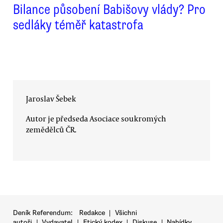
Bilance působení Babišovy vlády? Pro
sedláky téměř katastrofa
Jaroslav Šebek
Autor je předseda Asociace soukromých
zemědělců ČR.
Deník Referendum:
Redakce
|
Všichni
autoři
|
Vydavatel
|
Etický kodex
|
Diskuse
|
Nabídky