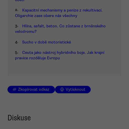
2.
Kapacitní mechanismy a peníze z rekultivací.
Oligarchie zase obere nás všechny
3.
Hlína, asfalt, beton. Co zůstane z brněnského
velodromu?
4.
Sucho v době motoristické
5.
Ceuta jako nástroj hybridního boje. Jak krajní
pravice rozděluje Evropu
Zkopírovat odkaz
Vytisknout
Diskuse