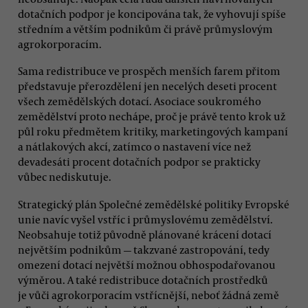
dotačních podpor je koncipována tak, že vyhovují spíše
středním a větším podnikům či právě průmyslovým
agrokorporacím.
Sama redistribuce ve prospěch menších farem přitom
představuje přerozdělení jen necelých deseti procent
všech zemědělských dotací. Asociace soukromého
zemědělství proto nechápe, proč je právě tento krok už
půl roku předmětem kritiky, marketingových kampaní
a nátlakových akcí, zatímco o nastavení více než
devadesáti procent dotačních podpor se prakticky
vůbec nediskutuje.
Strategický plán Společné zemědělské politiky Evropské
unie navíc vyšel vstříc i průmyslovému zemědělství.
Neobsahuje totiž původně plánované krácení dotací
největším podnikům — takzvané zastropování, tedy
omezení dotací největší možnou obhospodařovanou
výměrou. A také redistribuce dotačních prostředků
je vůči agrokorporacím vstřícnější, neboť žádná země