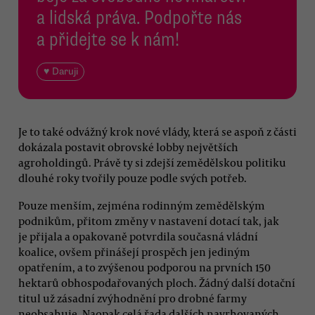
a lidská práva. Podpořte nás
a přidejte se k nám!
♥ Daruji
Je to také odvážný krok nové vlády, která se aspoň z části
dokázala postavit obrovské lobby největších
agroholdingů. Právě ty si zdejší zemědělskou politiku
dlouhé roky tvořily pouze podle svých potřeb.
Pouze menším, zejména rodinným zemědělským
podnikům, přitom změny v nastavení dotací tak, jak
je přijala a opakovaně potvrdila současná vládní
koalice, ovšem přinášejí prospěch jen jediným
opatřením, a to zvýšenou podporou na prvních 150
hektarů obhospodařovaných ploch. Žádný další dotační
titul už zásadní zvýhodnění pro drobné farmy
neobsahuje. Naopak celá řada dalších navrhovaných