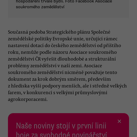
hospodaření trvale bydlí. Foto Facebook Asociace
soukromého zemědělství
Současná podoba Strategického plánu Společné
zemědělské politiky Evropské unie, určující rámec
nastavení dotací do českého zemědělství od příštího
roku, nemůže podle názoru Asociace soukromého
zemědělství ČR vyřešit dlouhodobé a strukturální
problémy zemědělství v naší zemi. Asociace
soukromého zemědělství nicméně považuje tento
dokument za krok dobrým směrem, především
z hlediska vyšší podpory menších, ale i středně velkých
farem, v konkurenci s velkými průmyslovými
agrokorporacemi.
×
Naše noviny stojí v první linii
boje za svobodné novinářství