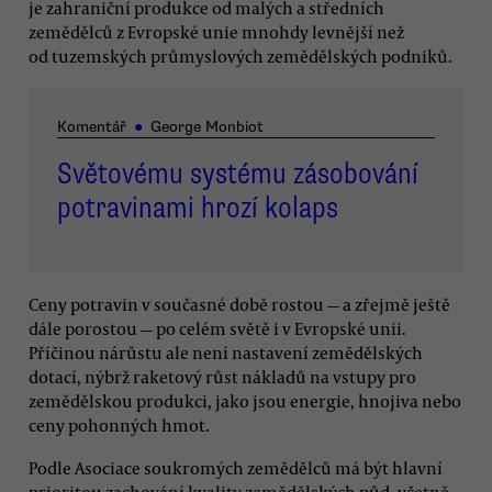
je zahraniční produkce od malých a středních
zemědělců z Evropské unie mnohdy levnější než
od tuzemských průmyslových zemědělských podniků.
Komentář
●
George Monbiot
Světovému systému zásobování
potravinami hrozí kolaps
Ceny potravin v současné době rostou — a zřejmě ještě
dále porostou — po celém světě i v Evropské unii.
Příčinou nárůstu ale není nastavení zemědělských
dotací, nýbrž raketový růst nákladů na vstupy pro
zemědělskou produkci, jako jsou energie, hnojiva nebo
ceny pohonných hmot.
Podle Asociace soukromých zemědělců má být hlavní
prioritou zachování kvality zemědělských půd, včetně