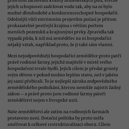
jejich schopnosti zadržovat vodu tak, aby na ní bylo
možné dlouhodobě a konkurenceschopně hospodařit.
Odolnější vůči extrémním projevům počasí je přitom
prokazatelně pestřejší krajina s větším počtem
menších pozemků a krajinnými prvky. Zpravidla tak
vypadá půda, k níž má zemědělec na ní hospodařící
nějaký vztah, například proto, že ji také sám vlastní.
Mezi nejodpovědněji hospodařící zemědělce proto patří
právě rodinné farmy, jejichž majitelé v místě svého
hospodaření trvale bydlí. Jejich cílem je předat grunty
svým dětem v pokud možno lepším stavu, než v jakém
jej sami přebírali. To je nejlepší záruka zodpovědného
zemědělského podnikání, kterou nemůže zajistit žádný
zákon — a právě proto jsou rodinné farmy páteří
zemědělství nejen v Evropské unii.
Naše zemědělství ale zatím na rodinných farmách
postaveno není. Dotační politika by proto měla
směřovat k celkové restrukturalizaci oboru. Cílem