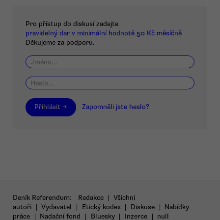
Pro přístup do diskusí zadejte
pravidelný dar v minimální hodnotě 50 Kč měsíčně
Děkujeme za podporu.
Přihlásit →
Zapomněli jste heslo?
Deník Referendum:
Redakce
|
Všichni
autoři
|
Vydavatel
|
Etický kodex
|
Diskuse
|
Nabídky
práce
|
Nadační fond
|
Bluesky
|
Inzerce
|
null