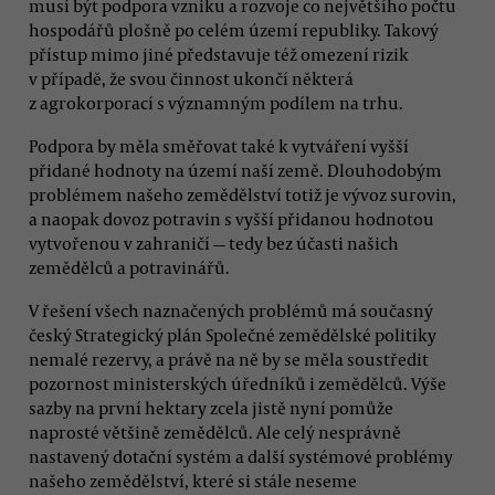
musí být podpora vzniku a rozvoje co největšího počtu
hospodářů plošně po celém území republiky. Takový
přístup mimo jiné představuje též omezení rizik
v případě, že svou činnost ukončí některá
z agrokorporací s významným podílem na trhu.
Podpora by měla směřovat také k vytváření vyšší
přidané hodnoty na území naší země. Dlouhodobým
problémem našeho zemědělství totiž je vývoz surovin,
a naopak dovoz potravin s vyšší přidanou hodnotou
vytvořenou v zahraničí — tedy bez účasti našich
zemědělců a potravinářů.
V řešení všech naznačených problémů má současný
český Strategický plán Společné zemědělské politiky
nemalé rezervy, a právě na ně by se měla soustředit
pozornost ministerských úředníků i zemědělců. Výše
sazby na první hektary zcela jistě nyní pomůže
naprosté většině zemědělců. Ale celý nesprávně
nastavený dotační systém a další systémové problémy
našeho zemědělství, které si stále neseme