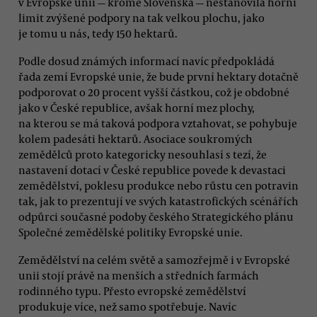
v Evropské unii — kromě Slovenska — nestanovila horní
limit zvýšené podpory na tak velkou plochu, jako
je tomu u nás, tedy 150 hektarů.
Podle dosud známých informací navíc předpokládá
řada zemí Evropské unie, že bude první hektary dotačně
podporovat o 20 procent vyšší částkou, což je obdobné
jako v České republice, avšak horní mez plochy,
na kterou se má taková podpora vztahovat, se pohybuje
kolem padesáti hektarů. Asociace soukromých
zemědělců proto kategoricky nesouhlasí s tezí, že
nastavení dotací v České republice povede k devastaci
zemědělství, poklesu produkce nebo růstu cen potravin
tak, jak to prezentují ve svých katastrofických scénářích
odpůrci současné podoby českého Strategického plánu
Společné zemědělské politiky Evropské unie.
Zemědělství na celém světě a samozřejmě i v Evropské
unii stojí právě na menších a středních farmách
rodinného typu. Přesto evropské zemědělství
produkuje více, než samo spotřebuje. Navíc