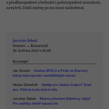
z předlistopadové a bohužel i polistopadové minulosti,
nevyřeší. Další změny proto musí následovat.
Jaroslav Šebek
Domov
→
Komentář
30. května 2022 v 10.06
Související
Jan Gruber
Koalice SPOLU a Piráti se Starosty
slibují zastropování zemědělských dotací
Václav Zámečník
Naděje pro českou krajinu? Snad
ano. Klíčová bude dobrá vůle
Jaroslav Šebek
Bilance působení Babišovy vlády?
Pro sedláky téměř katastrofa