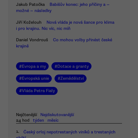
Jakub Patočka
Babišův konec: jeho příčiny a —
možné — následky
Jiří Koželouh
Nová vláda je nová šance pro klima
i pro krajinu. Nic víc, nic míň
Daniel Vondrouš
Co mohou volby přinést české
krajině
#
Evropa a my
#
Dotace a granty
#
Evropská unie
#
Zemědělství
#
Vláda Petra Fialy
Nejčtenější
Nejdiskutovanější
24 hod
týden
měsíc
1.
Český orloj nepotrestaných viníků a trestaných
obětí