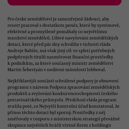
Pro české zemědělství je samozřejmě žádoucí, aby
resort pracoval s dostatkem peněz, které by systémově,
efektivně a promyšleně pomáhaly co největšímu
množství zemědělců. Líbivé navyšování zemědělských
dotací, které před pár dny schválila v tichosti vláda
Andreje Babiše, má však jiný cíl: ve spleti potřebných
podpůrných titulů nasměrovat finanční prostředky
k podnikům, za které současný ministr zemědělství
Martin Šebestyán v nedávné minulosti lobboval.
Nejkřiklavější součástí schválené podpory je obnovení
programu s názvem Podpora zpracování zemědělských
produktů a zvyšování konkurenceschopnosti českého
potravinářského průmyslu. Předchozí vláda program
zrušila poté, co Nejvyšší kontrolní úřad konstatoval, že
přínos těchto dotací byl sporný. Prostředky z něj
směřovaly v rozporu s ministerskou strategií převážně
skupince největších hráčů včetně firem z holdingu