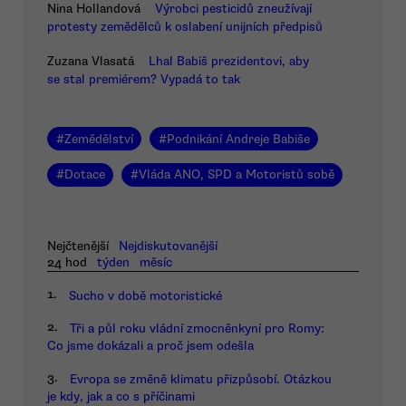
Nina Hollandová
Výrobci pesticidů zneužívají
protesty zemědělců k oslabení unijních předpisů
Zuzana Vlasatá
Lhal Babiš prezidentovi, aby
se stal premiérem? Vypadá to tak
#
Zemědělství
#
Podnikání Andreje Babiše
#
Dotace
#
Vláda ANO, SPD a Motoristů sobě
Nejčtenější
Nejdiskutovanější
24 hod
týden
měsíc
1.
Sucho v době motoristické
2.
Tři a půl roku vládní zmocněnkyní pro Romy:
Co jsme dokázali a proč jsem odešla
3.
Evropa se změně klimatu přizpůsobí. Otázkou
je kdy, jak a co s příčinami