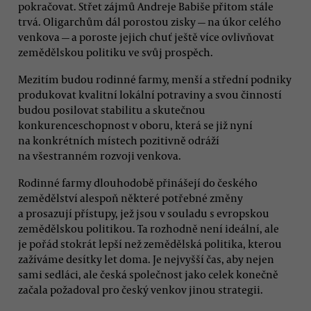
pokračovat. Střet zájmů Andreje Babiše přitom stále
trvá. Oligarchům dál porostou zisky — na úkor celého
venkova — a poroste jejich chuť ještě více ovlivňovat
zemědělskou politiku ve svůj prospěch.
Mezitím budou rodinné farmy, menší a střední podniky
produkovat kvalitní lokální potraviny a svou činností
budou posilovat stabilitu a skutečnou
konkurenceschopnost v oboru, která se již nyní
na konkrétních místech pozitivně odráží
na všestranném rozvoji venkova.
Rodinné farmy dlouhodobě přinášejí do českého
zemědělství alespoň některé potřebné změny
a prosazují přístupy, jež jsou v souladu s evropskou
zemědělskou politikou. Ta rozhodně není ideální, ale
je pořád stokrát lepší než zemědělská politika, kterou
zažíváme desítky let doma. Je nejvyšší čas, aby nejen
sami sedláci, ale česká společnost jako celek konečně
začala požadoval pro český venkov jinou strategii.