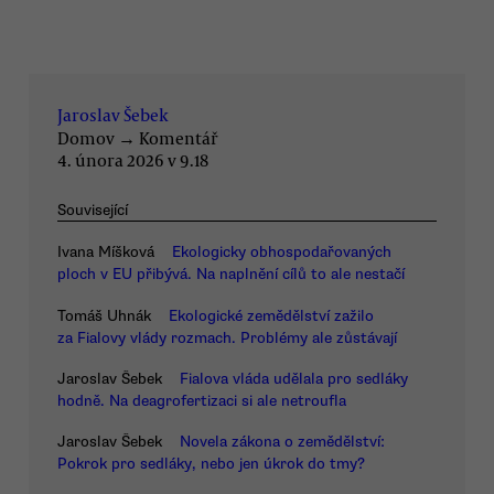
Jaroslav Šebek
Domov
→
Komentář
4. února 2026 v 9.18
Související
Ivana Míšková
Ekologicky obhospodařovaných
ploch v EU přibývá. Na naplnění cílů to ale nestačí
Tomáš Uhnák
Ekologické zemědělství zažilo
za Fialovy vlády rozmach. Problémy ale zůstávají
Jaroslav Šebek
Fialova vláda udělala pro sedláky
hodně. Na deagrofertizaci si ale netroufla
Jaroslav Šebek
Novela zákona o zemědělství:
Pokrok pro sedláky, nebo jen úkrok do tmy?