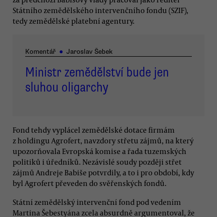
Státního zemědělského intervenčního fondu (SZIF),
tedy zemědělské platební agentury.
Komentář
●
Jaroslav Šebek
Ministr zemědělství bude jen
sluhou oligarchy
Fond tehdy vyplácel zemědělské dotace firmám
z holdingu Agrofert, navzdory střetu zájmů, na který
upozorňovala Evropská komise a řada tuzemských
politiků i úředníků. Nezávislé soudy později střet
zájmů Andreje Babiše potvrdily, a to i pro období, kdy
byl Agrofert převeden do svěřenských fondů.
Státní zemědělský intervenční fond pod vedením
Martina Šebestyána zcela absurdně argumentoval, že