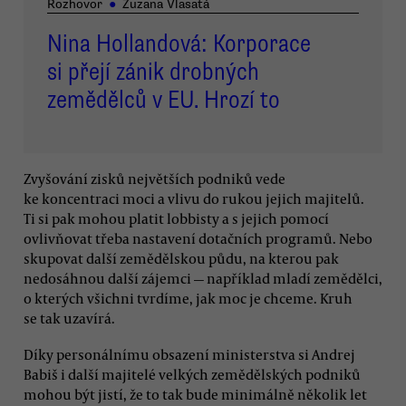
Rozhovor
●
Zuzana Vlasatá
Nina Hollandová: Korporace
si přejí zánik drobných
zemědělců v EU. Hrozí to
Zvyšování zisků největších podniků vede
ke koncentraci moci a vlivu do rukou jejich majitelů.
Ti si pak mohou platit lobbisty a s jejich pomocí
ovlivňovat třeba nastavení dotačních programů. Nebo
skupovat další zemědělskou půdu, na kterou pak
nedosáhnou další zájemci — například mladí zemědělci,
o kterých všichni tvrdíme, jak moc je chceme. Kruh
se tak uzavírá.
Díky personálnímu obsazení ministerstva si Andrej
Babiš i další majitelé velkých zemědělských podniků
mohou být jistí, že to tak bude minimálně několik let