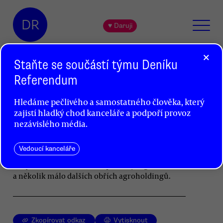
DR
♥ Daruji
×
Staňte se součástí týmu Deníku
Referendum
Babišova vláda dotuje
Hledáme pečlivého a samostatného člověka, který
agrobarony a ještě se tím chlubí
zajistí hladký chod kanceláře a podpoří provoz
Jaroslav Šebek
nezávislého média.
České zemědělství potřebuje rozumný systém
Vedoucí kanceláře
podpory pro rodinné farmy, a nikoli účelové
navyšování dotací, z nichž profituje Agrofert
a několik málo dalších obřích agroholdingů.
Zkopírovat odkaz
Vytisknout