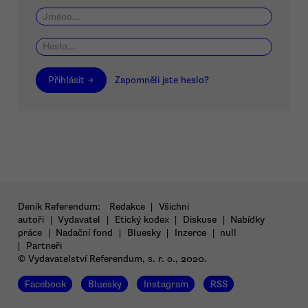
Přihlásit →
Zapomněli jste heslo?
Deník Referendum:
Redakce
|
Všichni
autoři
|
Vydavatel
|
Etický kodex
|
Diskuse
|
Nabídky
práce
|
Nadační fond
|
Bluesky
|
Inzerce
|
null
|
Partneři
© Vydavatelství Referendum, s. r. o., 2020.
Facebook
Bluesky
Instagram
RSS