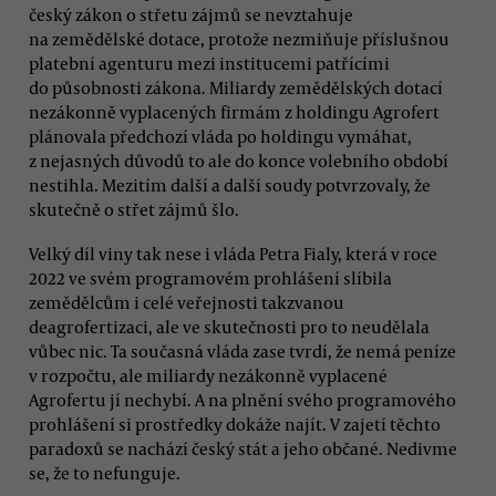
český zákon o střetu zájmů se nevztahuje
na zemědělské dotace, protože nezmiňuje příslušnou
platební agenturu mezi institucemi patřícími
do působnosti zákona. Miliardy zemědělských dotací
nezákonně vyplacených firmám z holdingu Agrofert
plánovala předchozí vláda po holdingu vymáhat,
z nejasných důvodů to ale do konce volebního období
nestihla. Mezitím další a další soudy potvrzovaly, že
skutečně o střet zájmů šlo.
Velký díl viny tak nese i vláda Petra Fialy, která v roce
2022 ve svém programovém prohlášení slíbila
zemědělcům i celé veřejnosti takzvanou
deagrofertizaci, ale ve skutečnosti pro to neudělala
vůbec nic. Ta současná vláda zase tvrdí, že nemá peníze
v rozpočtu, ale miliardy nezákonně vyplacené
Agrofertu jí nechybí. A na plnění svého programového
prohlášení si prostředky dokáže najít. V zajetí těchto
paradoxů se nachází český stát a jeho občané. Nedivme
se, že to nefunguje.