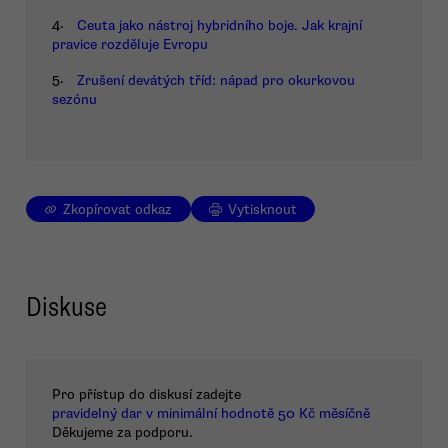
4.
Ceuta jako nástroj hybridního boje. Jak krajní
pravice rozděluje Evropu
5.
Zrušení devátých tříd: nápad pro okurkovou
sezónu
Zkopírovat odkaz
Vytisknout
Diskuse
Pro přístup do diskusí zadejte
pravidelný dar v minimální hodnotě 50 Kč měsíčně
Děkujeme za podporu.