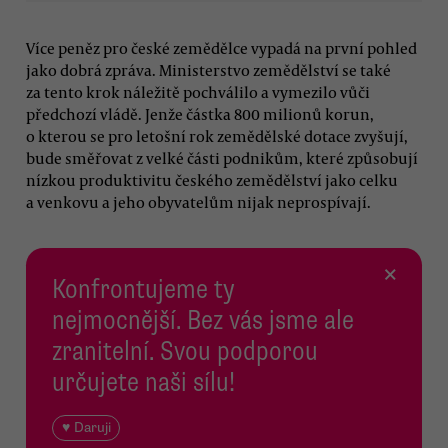
Více peněz pro české zemědělce vypadá na první pohled
jako dobrá zpráva. Ministerstvo zemědělství se také
za tento krok náležitě pochválilo a vymezilo vůči
předchozí vládě. Jenže částka 800 milionů korun,
o kterou se pro letošní rok zemědělské dotace zvyšují,
bude směřovat z velké části podnikům, které způsobují
nízkou produktivitu českého zemědělství jako celku
a venkovu a jeho obyvatelům nijak neprospívají.
×
Konfrontujeme ty
nejmocnější. Bez vás jsme ale
zranitelní. Svou podporou
určujete naši sílu!
♥ Daruji