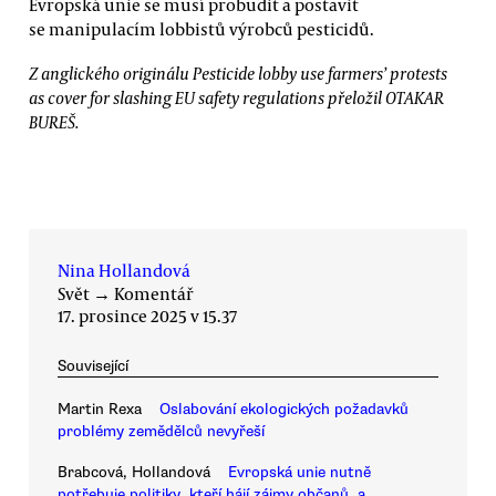
Evropská unie se musí probudit a postavit
se manipulacím lobbistů výrobců pesticidů.
Z anglického originálu Pesticide lobby use farmers’ protests
as cover for slashing EU safety regulations přeložil OTAKAR
BUREŠ.
Nina Hollandová
Svět
→
Komentář
17. prosince 2025 v 15.37
Související
Martin Rexa
Oslabování ekologických požadavků
problémy zemědělců nevyřeší
Brabcová, Hollandová
Evropská unie nutně
potřebuje politiky, kteří hájí zájmy občanů, a