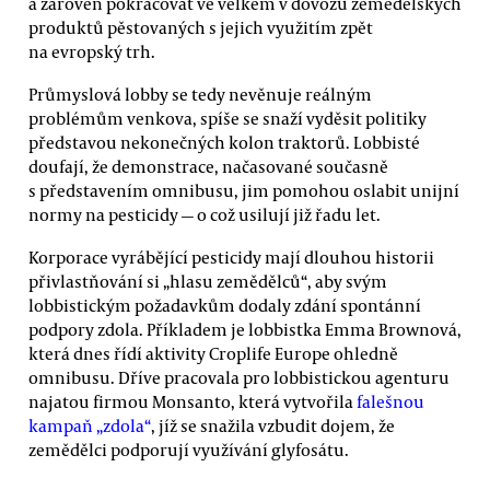
a zároveň pokračovat ve velkém v dovozu zemědělských
produktů pěstovaných s jejich využitím zpět
na evropský trh.
Průmyslová lobby se tedy nevěnuje reálným
problémům venkova, spíše se snaží vyděsit politiky
představou nekonečných kolon traktorů. Lobbisté
doufají, že demonstrace, načasované současně
s představením omnibusu, jim pomohou oslabit unijní
normy na pesticidy — o což usilují již řadu let.
Korporace vyrábějící pesticidy mají dlouhou historii
přivlastňování si „hlasu zemědělců“, aby svým
lobbistickým požadavkům dodaly zdání spontánní
podpory zdola. Příkladem je lobbistka Emma Brownová,
která dnes řídí aktivity Croplife Europe ohledně
omnibusu. Dříve pracovala pro lobbistickou agenturu
najatou firmou Monsanto, která vytvořila
falešnou
kampaň „zdola“
, jíž se snažila vzbudit dojem, že
zemědělci podporují využívání glyfosátu.