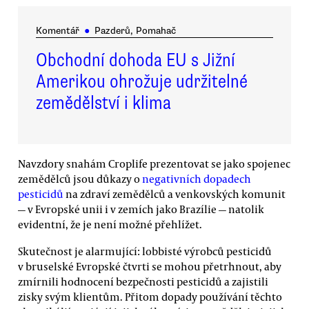
Komentář
●
Pazderů, Pomahač
Obchodní dohoda EU s Jižní
Amerikou ohrožuje udržitelné
zemědělství i klima
Navzdory snahám Croplife prezentovat se jako spojenec
zemědělců jsou důkazy o
negativních dopadech
pesticidů
na zdraví zemědělců a venkovských komunit
— v Evropské unii i v zemích jako Brazílie — natolik
evidentní, že je není možné přehlížet.
Skutečnost je alarmující: lobbisté výrobců pesticidů
v bruselské Evropské čtvrti se mohou přetrhnout, aby
zmírnili hodnocení bezpečnosti pesticidů a zajistili
zisky svým klientům. Přitom dopady používání těchto