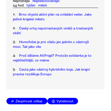
Nejčtenější
Nejdiskutovanější
24 hod
týden
měsíc
1.
Brno chystá akční plán na zvládání veder. Jako
jediné krajské město
2.
Český orloj nepotrestaných viníků a trestaných
obětí
3.
Homofobie je pro vládu jen jedním z nástrojů
moci. Tak jako vše
4.
Proč děláme AltPrajd? Protože solidarita je to
nejdůležitější, co máme
5.
Ceuta jako nástroj hybridního boje. Jak krajní
pravice rozděluje Evropu
Zkopírovat odkaz
Vytisknout