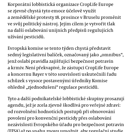
Korporátní lobbistická organizace CropLife Europe
se zjevně chystá tyto emoce účelově využít
a zemědělské protesty 18. prosince v Bruselu proměnit
ve svůj politický nástroj. Jejím cílem je vytvořit tlak
na další oslabování unijních předpisů regulujících
užívání pesticidů.
Evropská komise se tento týden chystá představit
sedmý legislativní balíček, označovaný jako „omnibus“,
jenž oslabí pravidla zajišťující bezpečnost potravin
a krmiv. Není překvapivé, že zástupci CropLife Europe
a koncernu Bayer v této souvislosti uskutečnili řadu
schůzek s vysoce postavenými úředníky Komise
ohledně „zjednodušení“ regulace pesticidů.
Tyto a další podnikatelské lobbistické skupiny prosazují
agendu, jež je zcela zjevně škodlivá pro veřejné zdraví:
od rozvolnění hodnotících postupů při obnovování
povolení pro konvenční pesticidy přes oslabování
nezávislosti Evropského úřadu pro bezpečnost potravin
(EFSA) až po snahu znovu umožnit, aby regulační studie