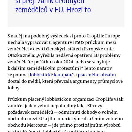
si přejí zánik drobných
zemědělců v EU. Hrozí to
S nadějí na podobný výsledek si proto CropLife Europe
nechala vypracovat u agentury IPSOS průzkum mezi
zemědělci v devíti členských státech Evropské unie.
Otázka zněla: „Vyřešila nedávná opatření EU problémy
zemědělců z počátku roku 2024, nebo se schyluje
k dalším zemědělským protestům?“ Tento narativ
se pomocí
lobbistické kampaně
a
placeného obsahu
dostal do médií, která převzala argumenty průmyslové
lobby.
Průzkum placený lobbistickou organizací CropLife však
zamlčel jeden velmi nepohodlný fakt. Klíčový
požadavek zemědělců — odmítnutí dohody o volném
obchodu mezi EU a jihoamerickým sdružením volného
obchodu Mercosur — jde přímo proti zájmům výrobců
pesticidů. Soucit lobbistů z CropLife s chudými