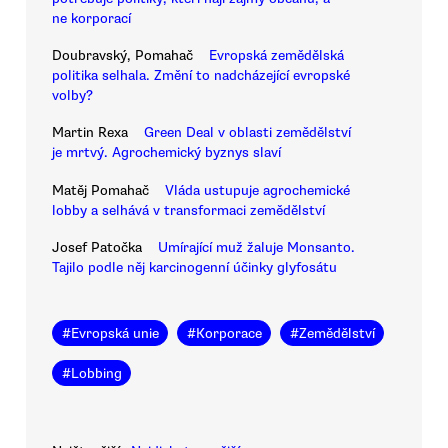
ne korporací
Doubravský, Pomahač
Evropská zemědělská
politika selhala. Změní to nadcházející evropské
volby?
Martin Rexa
Green Deal v oblasti zemědělství
je mrtvý. Agrochemický byznys slaví
Matěj Pomahač
Vláda ustupuje agrochemické
lobby a selhává v transformaci zemědělství
Josef Patočka
Umírající muž žaluje Monsanto.
Tajilo podle něj karcinogenní účinky glyfosátu
#
Evropská unie
#
Korporace
#
Zemědělství
#
Lobbing