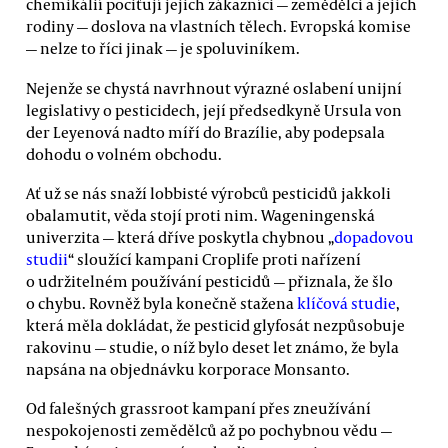
chemikálií pociťují jejich zákazníci — zemědělci a jejich
rodiny — doslova na vlastních tělech. Evropská komise
— nelze to říci jinak — je spoluviníkem.
Nejenže se chystá navrhnout výrazné oslabení unijní
legislativy o pesticidech, její předsedkyně Ursula von
der Leyenová nadto míří do Brazílie, aby podepsala
dohodu o volném obchodu.
Ať už se nás snaží lobbisté výrobců pesticidů jakkoli
obalamutit, věda stojí proti nim. Wageningenská
univerzita — která dříve poskytla chybnou „
dopadovou
studii
“ sloužící kampani Croplife proti nařízení
o udržitelném používání pesticidů — přiznala, že šlo
o chybu. Rovněž byla konečně stažena
klíčová studie
,
která měla dokládat, že pesticid glyfosát nezpůsobuje
rakovinu — studie, o níž bylo deset let známo, že byla
napsána na objednávku korporace Monsanto.
Od falešných grassroot kampaní přes zneužívání
nespokojenosti zemědělců až po pochybnou vědu —