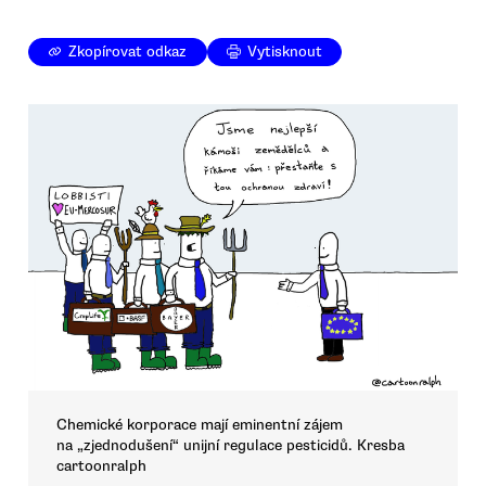
Zkopírovat odkaz
Vytisknout
Chemické korporace mají eminentní zájem
na „zjednodušení“ unijní regulace pesticidů. Kresba
cartoonralph