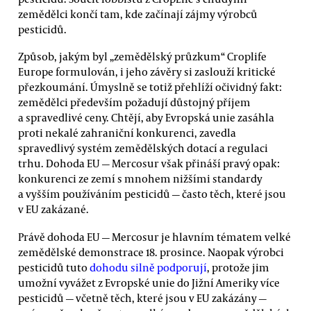
zemědělci končí tam, kde začínají zájmy výrobců
pesticidů.
Způsob, jakým byl „zemědělský průzkum“ Croplife
Europe formulován, i jeho závěry si zaslouží kritické
přezkoumání. Úmyslně se totiž přehlíží očividný fakt:
zemědělci především požadují důstojný příjem
a spravedlivé ceny. Chtějí, aby Evropská unie zasáhla
proti nekalé zahraniční konkurenci, zavedla
spravedlivý systém zemědělských dotací a regulaci
trhu. Dohoda EU — Mercosur však přináší pravý opak:
konkurenci ze zemí s mnohem nižšími standardy
a vyšším používáním pesticidů — často těch, které jsou
v EU zakázané.
Právě dohoda EU — Mercosur je hlavním tématem velké
zemědělské demonstrace 18. prosince. Naopak výrobci
pesticidů tuto
dohodu silně podporují
, protože jim
umožní vyvážet z Evropské unie do Jižní Ameriky více
pesticidů — včetně těch, které jsou v EU zakázány —