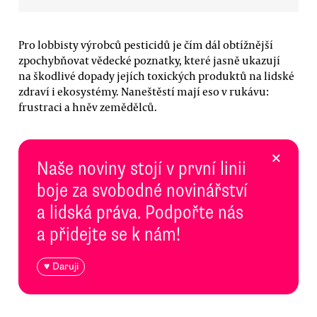
Pro lobbisty výrobců pesticidů je čím dál obtížnější
zpochybňovat vědecké poznatky, které jasně ukazují
na škodlivé dopady jejích toxických produktů na lidské
zdraví i ekosystémy. Naneštěstí mají eso v rukávu:
frustraci a hněv zemědělců.
×
Naše noviny stojí v první linii
boje za svobodné novinářství
a lidská práva. Podpořte nás
a přidejte se k nám!
♥ Daruji