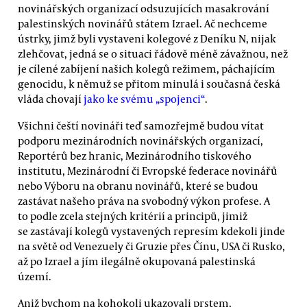
novinářských organizací odsuzujících masakrování
palestinských novinářů státem Izrael. Ač nechceme
ústrky, jimž byli vystaveni kolegové z Deníku N, nijak
zlehčovat, jedná se o situaci řádově méně závažnou, než
je cílené zabíjení našich kolegů režimem, páchajícím
genocidu, k němuž se přitom minulá i současná česká
vláda chovají
jako ke svému „spojenci“
.
Všichni čeští novináři teď samozřejmě budou vítat
podporu mezinárodních novinářských organizací,
Reportérů bez hranic, Mezinárodního tiskového
institutu, Mezinárodní či Evropské federace novinářů
nebo Výboru na obranu novinářů, které se budou
zastávat našeho práva na svobodný výkon profese. A
to podle zcela stejných kritérií a principů, jimiž
se zastávají kolegů vystavených represím kdekoli jinde
na světě od Venezuely či Gruzie přes Čínu, USA či Rusko,
až po Izrael a jím ilegálně okupovaná palestinská
území.
Aniž bychom na kohokoli ukazovali prstem,