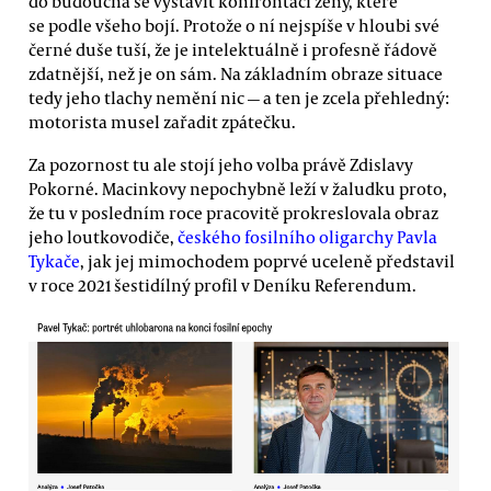
do budoucna se vystavit konfrontaci ženy, které
se podle všeho bojí. Protože o ní nejspíše v hloubi své
černé duše tuší, že je intelektuálně i profesně řádově
zdatnější, než je on sám. Na základním obraze situace
tedy jeho tlachy nemění nic — a ten je zcela přehledný:
motorista musel zařadit zpátečku.
Za pozornost tu ale stojí jeho volba právě Zdislavy
Pokorné. Macinkovy nepochybně leží v žaludku proto,
že tu v posledním roce pracovitě prokreslovala obraz
jeho loutkovodiče,
českého fosilního oligarchy Pavla
Tykače
, jak jej mimochodem poprvé uceleně představil
v roce 2021 šestidílný profil v Deníku Referendum.