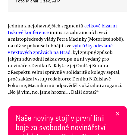
Foto Michal Čížek, AFP
Jedním z nejohavnějších segmentů
celkově bizarní
tiskové konference
ministra zahraničních věcí
a místopředsedy vlády Petra Macinky (Motoristé sobě),
na níž se pokoušel obhájit své
výhrůžky odeslané
v textových zprávách na Hrad
, byl zpupný způsob,
jakým zdůvodnil zákaz vstupu na ni vydaný pro
novináře z Deníku N. Když se jej Ondřej Kundra
z Respektu velmi správně v solidaritě s kolegy zeptal,
proč zakázal vstup redaktorce Deníku N Zdislavě
Pokorné, Macinka mu odpověděl s okázalou arogancí:
„No já vím, no, jsme hrozní… Další dotaz?“
×
Naše noviny stojí v první linii
boje za svobodné novinářství