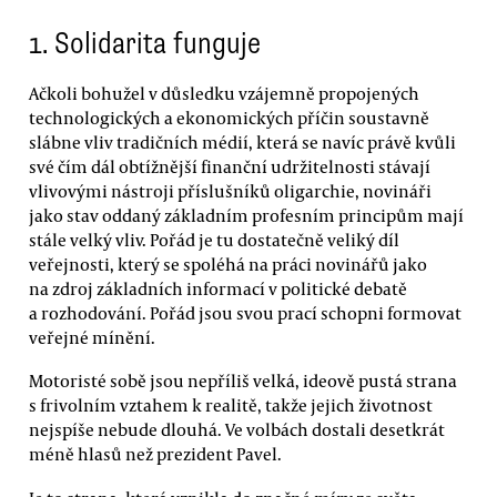
1. Solidarita funguje
Ačkoli bohužel v důsledku vzájemně propojených
technologických a ekonomických příčin soustavně
slábne vliv tradičních médií, která se navíc právě kvůli
své čím dál obtížnější finanční udržitelnosti stávají
vlivovými nástroji příslušníků oligarchie, novináři
jako stav oddaný základním profesním principům mají
stále velký vliv. Pořád je tu dostatečně veliký díl
veřejnosti, který se spoléhá na práci novinářů jako
na zdroj základních informací v politické debatě
a rozhodování. Pořád jsou svou prací schopni formovat
veřejné mínění.
Motoristé sobě jsou nepříliš velká, ideově pustá strana
s frivolním vztahem k realitě, takže jejich životnost
nejspíše nebude dlouhá. Ve volbách dostali desetkrát
méně hlasů než prezident Pavel.