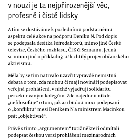
v nouzi je ta nejpřirozenější věc,
profesně i čistě lidsky
A tím se dostáváme k poslednímu podstatnému
aspektu celé akce na podporu Deníku N. Pod dopis
se podepsala desítka šéfredaktorů, mimo jiné České
televize, Českého rozhlasu, ČTK či Seznamu. Jedná
se mimo jiné o příkladný, ušlechtilý projev občanského
aktivismu.
Měla by se tím natrvalo uzavřít vpravdě nemístná
debata o tom, zda mohou či mají novináři podepisovat
veřejná prohlášení, v nichž vyjadřují solidaritu
perzekuovaným kolegům. Zde najednou nikdo
„nefilosofuje“ o tom, jak asi budou moci podepsaní
o „konfliktu“ mezi Deníkem N a ministrem Macinkou
psát „objektivně“.
Právě s tímto „argumentem“ totiž někteří odmítali
podepsat českou verzi prohlášení mezinárodních