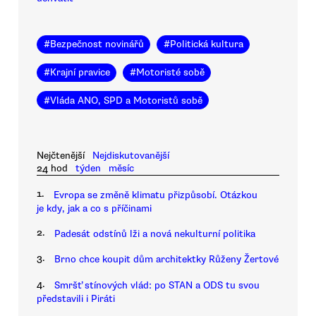
#
Bezpečnost novinářů
#
Politická kultura
#
Krajní pravice
#
Motoristé sobě
#
Vláda ANO, SPD a Motoristů sobě
Nejčtenější
Nejdiskutovanější
24 hod
týden
měsíc
1.
Evropa se změně klimatu přizpůsobí. Otázkou
je kdy, jak a co s příčinami
2.
Padesát odstínů lži a nová nekulturní politika
3.
Brno chce koupit dům architektky Růženy Žertové
4.
Smršť stínových vlád: po STAN a ODS tu svou
představili i Piráti