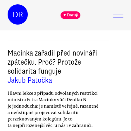
DR
♥ Daruji
Macinka zařadil před novináři
zpátečku. Proč? Protože
solidarita funguje
Jakub Patočka
Hlavní lekce z případu odvolaných restrikcí
ministra Petra Macinky vůči Deníku N
je jednoduchá: je namístě veřejně, razantně
a neústupně projevovat solidaritu
perzekuovaným kolegům. Je to
ta nejpřirozenější věc: u nás i v zahraničí.