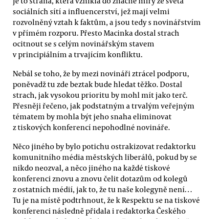
Je to strana, která vznikla do značné míry ze světa
sociálních sítí a influencerství, jež mají velmi
rozvolněný vztah k faktům, a jsou tedy s novinářstvím
v přímém rozporu. Přesto Macinka dostal strach
ocitnout se s celým novinářským stavem
v principiálním a trvajícím konfliktu.
Nebál se toho, že by mezi novináři ztrácel podporu,
poněvadž tu zde beztak bude hledat těžko. Dostal
strach, jak vysokou prioritu by mohl mít jako terč.
Přesněji řečeno, jak podstatným a trvalým veřejným
tématem by mohla být jeho snaha eliminovat
z tiskových konferencí nepohodlné novináře.
Něco jiného by bylo potichu ostrakizovat redaktorku
komunitního média městských liberálů, pokud by se
nikdo neozval, a něco jiného na každé tiskové
konferenci znovu a znovu čelit dotazům od kolegů
z ostatních médií, jak to, že tu naše kolegyně není…
Tu je na místě podtrhnout, že k Respektu se na tiskové
konferenci následně přidala i redaktorka Českého