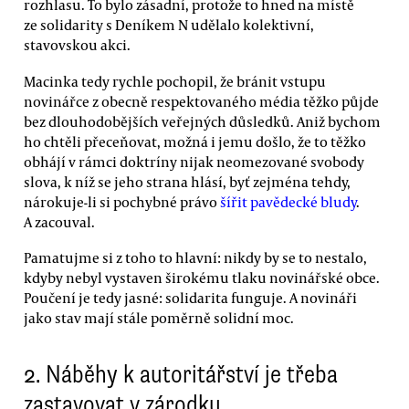
rozhlasu. To bylo zásadní, protože to hned na místě
ze solidarity s Deníkem N udělalo kolektivní,
stavovskou akci.
Macinka tedy rychle pochopil, že bránit vstupu
novinářce z obecně respektovaného média těžko půjde
bez dlouhodobějších veřejných důsledků. Aniž bychom
ho chtěli přeceňovat, možná i jemu došlo, že to těžko
obhájí v rámci doktríny nijak neomezované svobody
slova, k níž se jeho strana hlásí, byť zejména tehdy,
nárokuje-li si pochybné právo
šířit pavědecké bludy
.
A zacouval.
Pamatujme si z toho to hlavní: nikdy by se to nestalo,
kdyby nebyl vystaven širokému tlaku novinářské obce.
Poučení je tedy jasné: solidarita funguje. A novináři
jako stav mají stále poměrně solidní moc.
2. Náběhy k autoritářství je třeba
zastavovat v zárodku