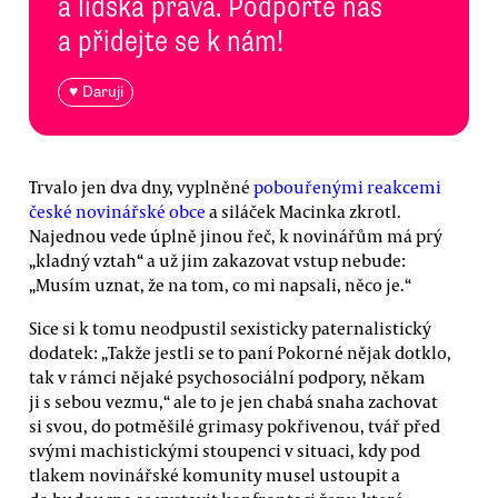
a lidská práva. Podpořte nás
a přidejte se k nám!
♥ Daruji
Trvalo jen dva dny, vyplněné
pobouřenými reakcemi
české novinářské obce
a siláček Macinka zkrotl.
Najednou vede úplně jinou řeč, k novinářům má prý
„kladný vztah“ a už jim zakazovat vstup nebude:
„Musím uznat, že na tom, co mi napsali, něco je.“
Sice si k tomu neodpustil sexisticky paternalistický
dodatek: „Takže jestli se to paní Pokorné nějak dotklo,
tak v rámci nějaké psychosociální podpory, někam
ji s sebou vezmu,“ ale to je jen chabá snaha zachovat
si svou, do potměšilé grimasy pokřivenou, tvář před
svými machistickými stoupenci v situaci, kdy pod
tlakem novinářské komunity musel ustoupit a