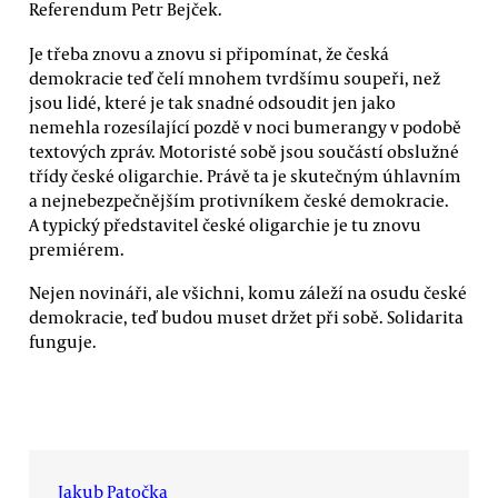
Referendum Petr Bejček.
Je třeba znovu a znovu si připomínat, že česká
demokracie teď čelí mnohem tvrdšímu soupeři, než
jsou lidé, které je tak snadné odsoudit jen jako
nemehla rozesílající pozdě v noci bumerangy v podobě
textových zpráv. Motoristé sobě jsou součástí obslužné
třídy české oligarchie. Právě ta je skutečným úhlavním
a nejnebezpečnějším protivníkem české demokracie.
A typický představitel české oligarchie je tu znovu
premiérem.
Nejen novináři, ale všichni, komu záleží na osudu české
demokracie, teď budou muset držet při sobě. Solidarita
funguje.
Jakub Patočka