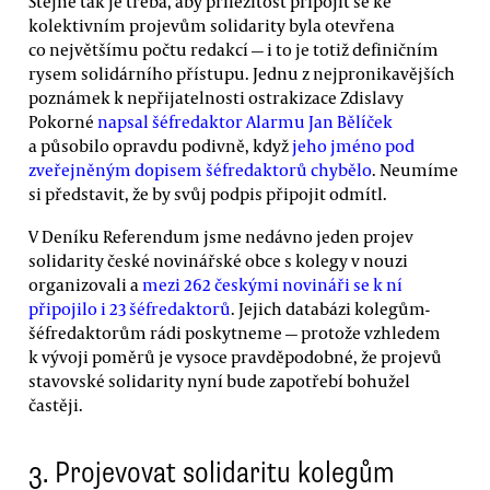
Stejně tak je třeba, aby příležitost připojit se ke
kolektivním projevům solidarity byla otevřena
co největšímu počtu redakcí — i to je totiž definičním
rysem solidárního přístupu. Jednu z nejpronikavějších
poznámek k nepřijatelnosti ostrakizace Zdislavy
Pokorné
napsal šéfredaktor Alarmu Jan Bělíček
a působilo opravdu podivně, když
jeho jméno pod
zveřejněným dopisem šéfredaktorů chybělo
. Neumíme
si představit, že by svůj podpis připojit odmítl.
V Deníku Referendum jsme nedávno jeden projev
solidarity české novinářské obce s kolegy v nouzi
organizovali a
mezi 262 českými novináři se k ní
připojilo i 23 šéfredaktorů
. Jejich databázi kolegům-
šéfredaktorům rádi poskytneme — protože vzhledem
k vývoji poměrů je vysoce pravděpodobné, že projevů
stavovské solidarity nyní bude zapotřebí bohužel
častěji.
3. Projevovat solidaritu kolegům