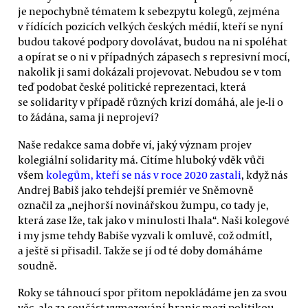
je nepochybně tématem k sebezpytu kolegů, zejména
v řídících pozicích velkých českých médií, kteří se nyní
budou takové podpory dovolávat, budou na ni spoléhat
a opírat se o ni v případných zápasech s represivní mocí,
nakolik ji sami dokázali projevovat. Nebudou se v tom
teď podobat české politické reprezentaci, která
se solidarity v případě různých krizí domáhá, ale je-li o
to žádána, sama ji neprojeví?
Naše redakce sama dobře ví, jaký význam projev
kolegiální solidarity má. Cítíme hluboký vděk vůči
všem
kolegům, kteří se nás v roce 2020 zastali
, když nás
Andrej Babiš jako tehdejší premiér ve Sněmovně
označil za „nejhorší novinářskou žumpu, co tady je,
která zase lže, tak jako v minulosti lhala“. Naši kolegové
i my jsme tehdy Babiše vyzvali k omluvě, což odmítl,
a ještě si přisadil. Takže se jí od té doby domáháme
soudně.
Roky se táhnoucí spor přitom nepokládáme jen za svou
věc, ale za součást vymezování hranic mezi politikou