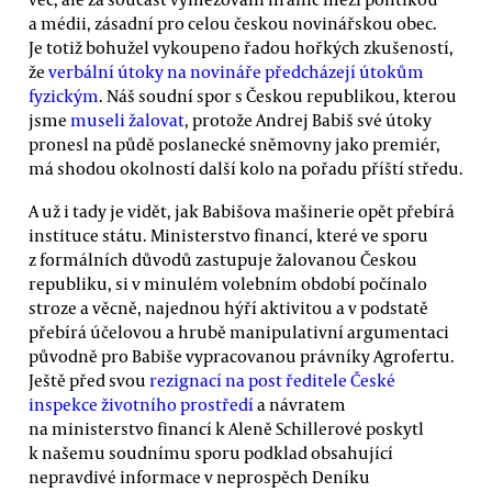
a médii, zásadní pro celou českou novinářskou obec.
Je totiž bohužel vykoupeno řadou hořkých zkušeností,
že
verbální útoky na novináře předcházejí útokům
fyzickým
. Náš soudní spor s Českou republikou, kterou
jsme
museli žalovat
, protože Andrej Babiš své útoky
pronesl na půdě poslanecké sněmovny jako premiér,
má shodou okolností další kolo na pořadu příští středu.
A už i tady je vidět, jak Babišova mašinerie opět přebírá
instituce státu. Ministerstvo financí, které ve sporu
z formálních důvodů zastupuje žalovanou Českou
republiku, si v minulém volebním období počínalo
stroze a věcně, najednou hýří aktivitou a v podstatě
přebírá účelovou a hrubě manipulativní argumentaci
původně pro Babiše vypracovanou právníky Agrofertu.
Ještě před svou
rezignací na post ředitele České
inspekce životního prostředí
a návratem
na ministerstvo financí k Aleně Schillerové poskytl
k našemu soudnímu sporu podklad obsahující
nepravdivé informace v neprospěch Deníku