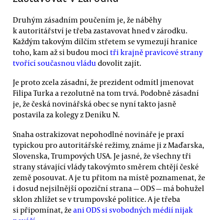
Druhým zásadním poučením je, že náběhy
k autoritářství je třeba zastavovat hned v zárodku.
Každým takovým dílčím střetem se vymezují hranice
toho, kam až si budou moci
tři krajně pravicové strany
tvořící současnou vládu
dovolit zajít.
Je proto zcela zásadní, že prezident odmítl jmenovat
Filipa Turka a rezolutně na tom trvá. Podobně zásadní
je, že česká novinářská obec se nyní takto jasně
postavila za kolegy z Deníku N.
Snaha ostrakizovat nepohodlné novináře je praxí
typickou pro autoritářské režimy, známe ji z Maďarska,
Slovenska, Trumpových USA. Je jasné, že všechny tři
strany stávající vlády takovýmto směrem chtějí české
země posouvat. A je tu přitom na místě poznamenat, že
i dosud nejsilnější opoziční strana — ODS — má bohužel
sklon zhlížet se v trumpovské politice. A je třeba
si připomínat, že
ani ODS si svobodných médií nijak