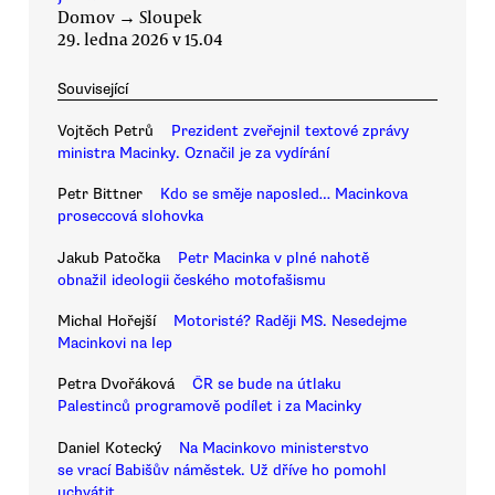
Domov
→
Sloupek
29. ledna 2026 v 15.04
Související
Vojtěch Petrů
Prezident zveřejnil textové zprávy
ministra Macinky. Označil je za vydírání
Petr Bittner
Kdo se směje naposled… Macinkova
proseccová slohovka
Jakub Patočka
Petr Macinka v plné nahotě
obnažil ideologii českého motofašismu
Michal Hořejší
Motoristé? Raději MS. Nesedejme
Macinkovi na lep
Petra Dvořáková
ČR se bude na útlaku
Palestinců programově podílet i za Macinky
Daniel Kotecký
Na Macinkovo ministerstvo
se vrací Babišův náměstek. Už dříve ho pomohl
uchvátit