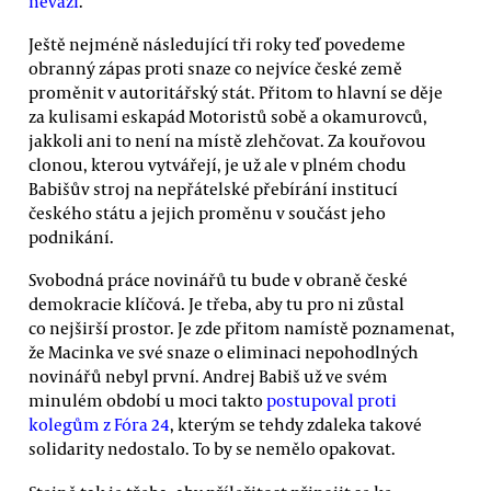
neváží
.
Ještě nejméně následující tři roky teď povedeme
obranný zápas proti snaze co nejvíce české země
proměnit v autoritářský stát. Přitom to hlavní se děje
za kulisami eskapád Motoristů sobě a okamurovců,
jakkoli ani to není na místě zlehčovat. Za kouřovou
clonou, kterou vytvářejí, je už ale v plném chodu
Babišův stroj na nepřátelské přebírání institucí
českého státu a jejich proměnu v součást jeho
podnikání.
Svobodná práce novinářů tu bude v obraně české
demokracie klíčová. Je třeba, aby tu pro ni zůstal
co nejširší prostor. Je zde přitom namístě poznamenat,
že Macinka ve své snaze o eliminaci nepohodlných
novinářů nebyl první. Andrej Babiš už ve svém
minulém období u moci takto
postupoval proti
kolegům z Fóra 24
, kterým se tehdy zdaleka takové
solidarity nedostalo. To by se nemělo opakovat.