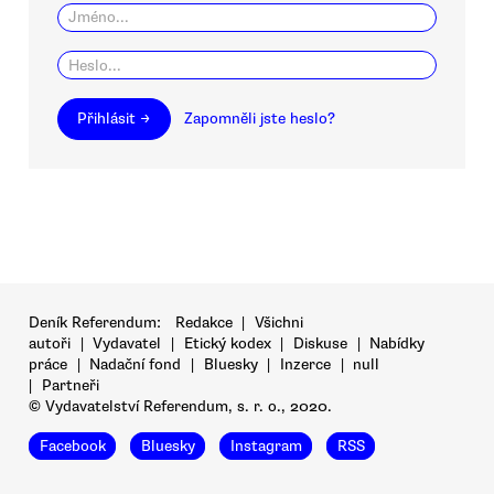
Přihlásit →
Zapomněli jste heslo?
Deník Referendum:
Redakce
|
Všichni
autoři
|
Vydavatel
|
Etický kodex
|
Diskuse
|
Nabídky
práce
|
Nadační fond
|
Bluesky
|
Inzerce
|
null
|
Partneři
© Vydavatelství Referendum, s. r. o., 2020.
Facebook
Bluesky
Instagram
RSS