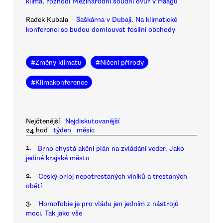
klima, rozhodl Mezinárodní soudní dvůr v Haagu
Radek Kubala
Šaškárna v Dubaji. Na klimatické
konferenci se budou domlouvat fosilní obchody
#
Změny klimatu
#
Ničení přírody
#
Klimakonference
Nejčtenější
Nejdiskutovanější
24 hod
týden
měsíc
1.
Brno chystá akční plán na zvládání veder. Jako
jediné krajské město
2.
Český orloj nepotrestaných viníků a trestaných
obětí
3.
Homofobie je pro vládu jen jedním z nástrojů
moci. Tak jako vše