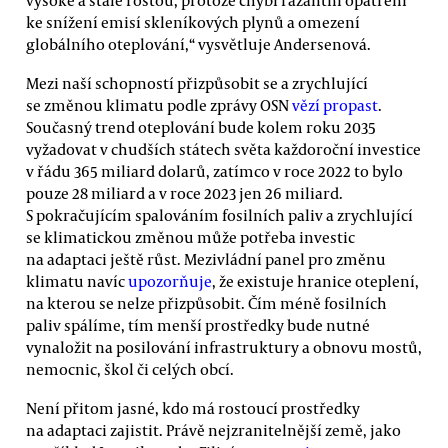
ke snížení emisí skleníkových plynů a omezení
globálního oteplování,“ vysvětluje Andersenová.
Mezi naší schopností přizpůsobit se a zrychlující
se změnou klimatu podle zprávy OSN
vězí propast
.
Současný trend oteplování bude kolem roku 2035
vyžadovat v chudších státech světa každoroční investice
v řádu 365 miliard dolarů, zatímco v roce 2022 to bylo
pouze 28 miliard a v roce 2023 jen 26 miliard.
S pokračujícím spalováním fosilních paliv a zrychlující
se klimatickou změnou může potřeba investic
na adaptaci ještě růst. Mezivládní panel pro změnu
klimatu navíc
upozorňuje
, že existuje hranice oteplení,
na kterou se nelze přizpůsobit. Čím méně fosilních
paliv spálíme, tím menší prostředky bude nutné
vynaložit na posilování infrastruktury a obnovu mostů,
nemocnic, škol či celých obcí.
Není přitom jasné, kdo má rostoucí prostředky
na adaptaci zajistit. Právě nejzranitelnější země, jako