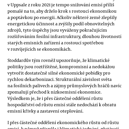
v Uppsale z roku 2021 je tempo snižování emisí příliš
pomalé na to, aby drželo krok s rostoucí ekonomikou
a poptávkou po energii. Ačkoliv některé země zlepšily
energetickou účinnost a zvýšily podíl obnovitelných
zdrojů, tyto úspěchy jsou vyváženy pokračujícím
rozšiřováním fosilní infrastruktury, dlouhou životností
starých emisních zařízení a rostoucí spotřebou
v rozvíjejících se ekonomikách.
Stoddardův tým rovněž upozorňuje, že klimatické
politiky jsou roztříštěné, kompromisní a nedokážou
vytvořit dostatečně silné ekonomické pobídky pro
rychlou dekarbonizaci. Strukturální závislost světa
na fosilních palivech a zájmy průmyslových hráčů navíc
zpomalují přechod k nízkoemisní ekonomice.
Výsledkem je, že i přes částečné oddělení růstu
hospodářství od růstu emisí stále nedochází k obratu
emisní křivky a zastavení oteplování.
I přes částečné oddělení ekonomického růstu od růstu
emisí, k němuž přispěla i klimatická jednání, zůstávají