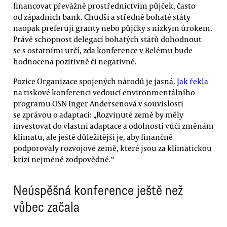
financovat převážně prostřednictvím půjček, často
od západních bank. Chudší a středně bohaté státy
naopak preferují granty nebo půjčky s nízkým úrokem.
Právě schopnost delegací bohatých států dohodnout
se s ostatními určí, zda konference v Belému bude
hodnocena pozitivně či negativně.
Pozice Organizace spojených národů je jasná.
Jak řekla
na tiskové konferenci vedoucí environmentálního
programu OSN Inger Andersenová v souvislosti
se zprávou o adaptaci: „Rozvinuté země by měly
investovat do vlastní adaptace a odolnosti vůči změnám
klimatu, ale ještě důležitější je, aby finančně
podporovaly rozvojové země, které jsou za klimatickou
krizi nejméně zodpovědné.“
Neúspěšná konference ještě než
vůbec začala