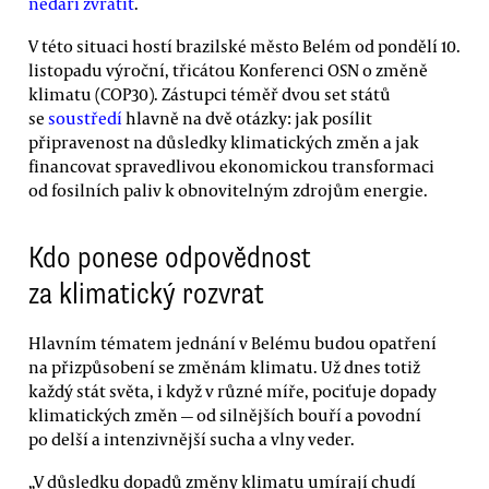
nedaří zvrátit
.
V této situaci hostí brazilské město Belém od pondělí 10.
listopadu výroční, třicátou Konferenci OSN o změně
klimatu (COP30). Zástupci téměř dvou set států
se
soustředí
hlavně na dvě otázky: jak posílit
připravenost na důsledky klimatických změn a jak
financovat spravedlivou ekonomickou transformaci
od fosilních paliv k obnovitelným zdrojům energie.
Kdo ponese odpovědnost
za klimatický rozvrat
Hlavním tématem jednání v Belému budou opatření
na přizpůsobení se změnám klimatu. Už dnes totiž
každý stát světa, i když v různé míře, pociťuje dopady
klimatických změn — od silnějších bouří a povodní
po delší a intenzivnější sucha a vlny veder.
„V důsledku dopadů změny klimatu umírají chudí