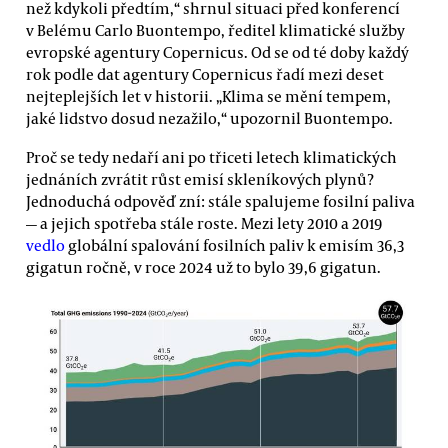
než kdykoli předtím,“ shrnul situaci před konferencí
v Belému Carlo Buontempo, ředitel klimatické služby
evropské agentury Copernicus. Od se od té doby každý
rok podle dat agentury Copernicus řadí mezi deset
nejteplejších let v historii. „Klima se mění tempem,
jaké lidstvo dosud nezažilo,“ upozornil Buontempo.
Proč se tedy nedaří ani po třiceti letech klimatických
jednáních zvrátit růst emisí skleníkových plynů?
Jednoduchá odpověď zní: stále spalujeme fosilní paliva
— a jejich spotřeba stále roste. Mezi lety 2010 a 2019
vedlo
globální spalování fosilních paliv k emisím 36,3
gigatun ročně, v roce 2024 už to bylo 39,6 gigatun.