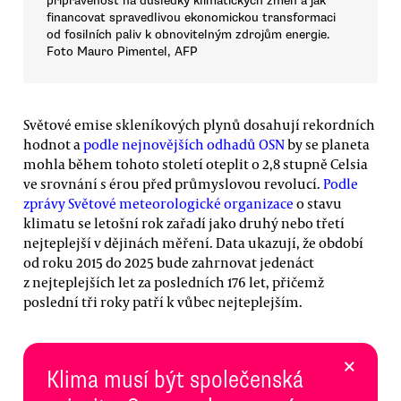
připravenost na důsledky klimatických změn a jak
financovat spravedlivou ekonomickou transformaci
od fosilních paliv k obnovitelným zdrojům energie.
Foto Mauro Pimentel, AFP
Světové emise skleníkových plynů dosahují rekordních
hodnot a
podle nejnovějších odhadů OSN
by se planeta
mohla během tohoto století oteplit o 2,8 stupně Celsia
ve srovnání s érou před průmyslovou revolucí.
Podle
zprávy Světové meteorologické organizace
o stavu
klimatu se letošní rok zařadí jako druhý nebo třetí
nejteplejší v dějinách měření. Data ukazují, že období
od roku 2015 do 2025 bude zahrnovat jedenáct
z nejteplejších let za posledních 176 let, přičemž
poslední tři roky patří k vůbec nejteplejším.
×
Klima musí být společenská