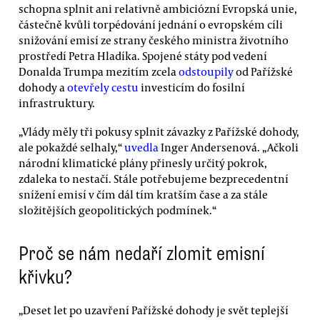
schopna splnit ani relativně ambiciózní Evropská unie,
částečně kvůli torpédování jednání o evropském cíli
snižování emisí ze strany českého ministra životního
prostředí Petra Hladíka. Spojené státy pod vedení
Donalda Trumpa mezitím zcela
odstoupily
od Pařížské
dohody a
otevřely cestu
investicím do fosilní
infrastruktury.
„Vlády měly tři pokusy splnit závazky z Pařížské dohody,
ale pokaždé selhaly,“
uvedla
Inger Andersenová. „Ačkoli
národní klimatické plány přinesly určitý pokrok,
zdaleka to nestačí. Stále potřebujeme bezprecedentní
snížení emisí v čím dál tím kratším čase a za stále
složitějších geopolitických podmínek.“
Proč se nám nedaří zlomit emisní
křivku?
„Deset let po uzavření Pařížské dohody je svět teplejší