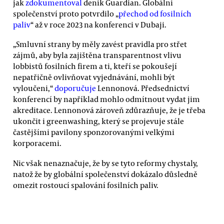
jak
zdokumentoval
deník Guardian. Globální
společenství proto potvrdilo „
přechod od fosilních
paliv
“ až v roce 2023 na konferenci v Dubaji.
„Smluvní strany by měly zavést pravidla pro střet
zájmů, aby byla zajištěna transparentnost vlivu
lobbistů fosilních firem a ti, kteří se pokoušejí
nepatřičně ovlivňovat vyjednávání, mohli být
vyloučeni,“
doporučuje
Lennonová. Předsednictví
konferencí by například mohlo odmítnout vydat jim
akreditace. Lennonová zároveň zdůrazňuje, že je třeba
ukončit i greenwashing, který se projevuje stále
častějšími pavilony sponzorovanými velkými
korporacemi.
Nic však nenaznačuje, že by se tyto reformy chystaly,
natož že by globální společenství dokázalo důsledně
omezit rostoucí spalování fosilních paliv.