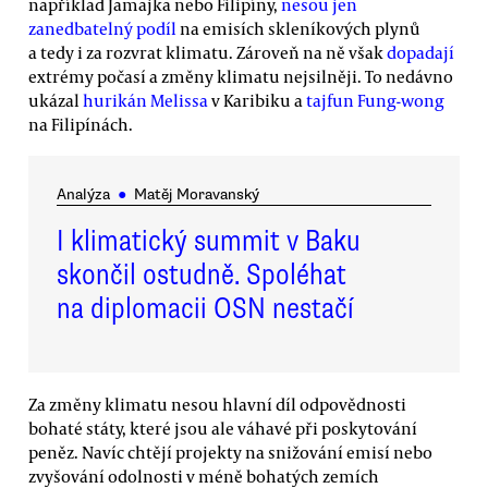
například Jamajka nebo Filipíny,
nesou jen
zanedbatelný podíl
na emisích skleníkových plynů
a tedy i za rozvrat klimatu. Zároveň na ně však
dopadají
extrémy počasí a změny klimatu nejsilněji. To nedávno
ukázal
hurikán Melissa
v Karibiku a
tajfun Fung-wong
na Filipínách.
Analýza
●
Matěj Moravanský
I klimatický summit v Baku
skončil ostudně. Spoléhat
na diplomacii OSN nestačí
Za změny klimatu nesou hlavní díl odpovědnosti
bohaté státy, které jsou ale váhavé při poskytování
peněz. Navíc chtějí projekty na snižování emisí nebo
zvyšování odolnosti v méně bohatých zemích