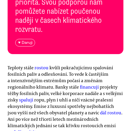
priorita. Svou podporou nám
pomůžete nabízet poučenou
naději v časech klimatického
rozvratu.
♥ Daruji
Teploty stále
rostou
kvůli pokračujícímu spalování
fosilních paliv a odlesňování. To vede k častějším
a intenzivnějším extrémům počasí a změnám
regionálního klimatu. Banky stále
financují
projekty
těžby fosilních paliv, velké korporace nadále a s velkými
zisky
spalují
ropu, plyn i uhlí a ničí vzácné pralesní
ekosystémy. Emise z luxusní spotřeby nejbohatších
jsou vyšší než všech obyvatel planety a navíc
dál rostou
.
Ani po více než třiceti letech mezinárodních
klimatických jednání se tak křivku rostoucích emisí