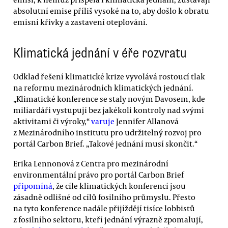
absolutní emise příliš vysoké na to, aby došlo k obratu
emisní křivky a zastavení oteplování.
Klimatická jednání v éře rozvratu
Odklad řešení klimatické krize vyvolává rostoucí tlak
na reformu mezinárodních klimatických jednání.
„Klimatické konference se staly novým Davosem, kde
miliardáři vystupují bez jakékoli kontroly nad svými
aktivitami či výroky,“
varuje
Jennifer Allanová
z Mezinárodního institutu pro udržitelný rozvoj pro
portál Carbon Brief. „Takové jednání musí skončit.“
Erika Lennonová z Centra pro mezinárodní
environmentální právo pro portál Carbon Brief
připomíná
, že cíle klimatických konferencí jsou
zásadně odlišné od cílů fosilního průmyslu. Přesto
na tyto konference nadále přijíždějí tisíce lobbistů
z fosilního sektoru, kteří jednání výrazně zpomalují,