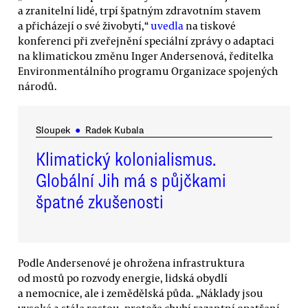
a zranitelní lidé, trpí špatným zdravotním stavem
a přicházejí o své živobytí,“
uvedla
na tiskové
konferenci při zveřejnění speciální zprávy o adaptaci
na klimatickou změnu Inger Andersenová, ředitelka
Environmentálního programu Organizace spojených
národů.
Sloupek
●
Radek Kubala
Klimatický kolonialismus.
Globální Jih má s půjčkami
špatné zkušenosti
Podle Andersenové je ohrožena infrastruktura
od mostů po rozvody energie, lidská obydlí
a nemocnice, ale i zemědělská půda. „Náklady jsou
vysoké a stále rostou, protože chybí razantní opatření