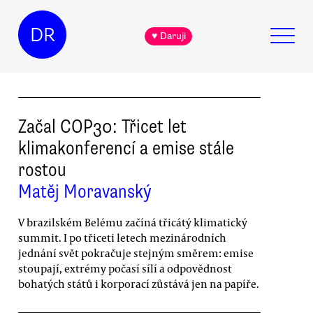
DR
♥ Daruji
Začal COP30: Třicet let
klimakonferencí a emise stále
rostou
Matěj Moravanský
V brazilském Belému začíná třicátý klimatický
summit. I po třiceti letech mezinárodních
jednání svět pokračuje stejným směrem: emise
stoupají, extrémy počasí sílí a odpovědnost
bohatých států i korporací zůstává jen na papíře.