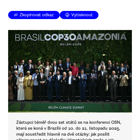
Zkopírovat odkaz
Vytisknout
Zástupci téměř dvou set států se na konferenci OSN,
která se koná v Brazílii od 10. do 21. listopadu 2025,
mají soustředit hlavně na dvě otázky: jak posílit