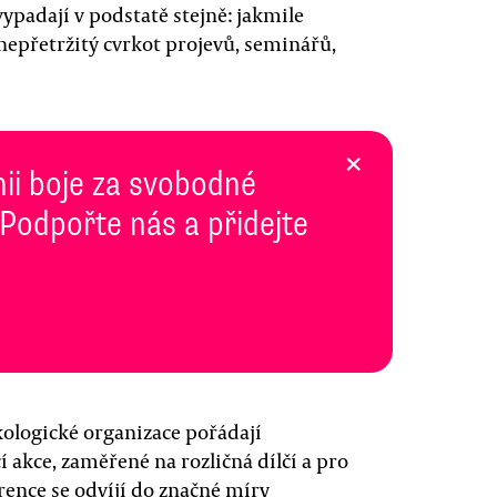
vypadají v podstatě stejně: jakmile
 nepřetržitý cvrkot projevů, seminářů,
×
inii boje za svobodné
 Podpořte nás a přidejte
ologické organizace pořádají
 akce, zaměřené na rozličná dílčí a pro
rence se odvíjí do značné míry