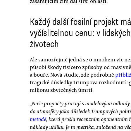
zasahujícím čím dál širší oblasti.
Každý další fosilní projekt m
vyčíslitelnou cenu: v lidských
životech
Ale samozřejmě jedná se o mnohem víc než j
působí škody tisícero způsoby, od masivněj
a bouře. Nová studie, zde podrobně
přibli
tragické důsledky Trumpova rozhodnutí ign
milionu zbytečných úmrtí.
„Naše propočty pracují s modelovými odhady p
do atmosféry jako důsledek Trumpových polit
metodě
, která prošla recenzním oponentním 
náklady uhlíku. Je to metrika, založená na 