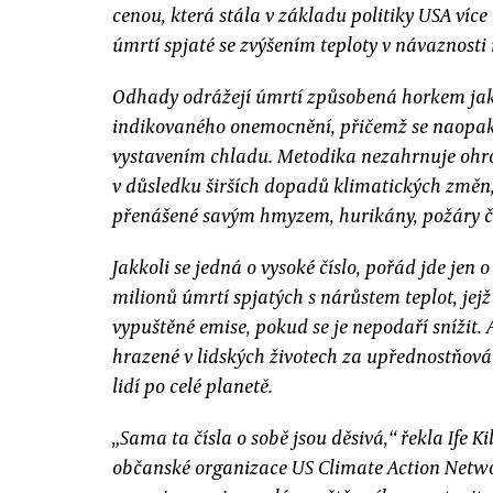
cenou, která stála v základu politiky USA více
úmrtí spjaté se zvýšením teploty v návaznosti
Odhady odrážejí úmrtí způsobená horkem jako
indikovaného onemocnění, přičemž se naopak o
vystavením chladu. Metodika nezahrnuje oh
v důsledku širších dopadů klimatických změn, 
přenášené savým hmyzem, hurikány, požáry či
Jakkoli se jedná o vysoké číslo, pořád jde jen
milionů úmrtí spjatých s nárůstem teplot, jej
vypuštěné emise, pokud se je nepodaří snížit. A
hrazené v lidských životech za upřednostňov
lidí po celé planetě.
„Sama ta čísla o sobě jsou děsivá,“ řekla Ife 
občanské organizace US Climate Action Netwo