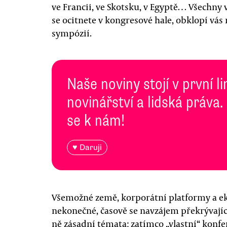
ve Francii, ve Skotsku, v Egyptě… Všechny 
se ocitnete v kongresové hale, obklopí vás
sympózií.
Naše noviny stojí v první l
novinářství a lidská práva.
se k nám!
♥ Daruji
Všemožné země, korporátní platformy a ek
nekonečné, časově se navzájem překrývající
ně zásadní témata; zatímco „vlastní“ konfe