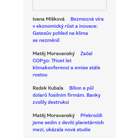
Ivana Míšková
Bezmezná víra
v ekonomický růst a inovace:
Gatesův pohled na klima
se nezměnil
Matěj Moravanský
Začal
COP30: Třicet let
klimakonferencí a emise stále
rostou
Radek Kubala
Bilion a půl
dolarů fosilním firmám. Banky
zvolily destrukci
Matěj Moravanský
Překročili
jsme sedm z devíti planetárních
mezí, ukázala nová studie