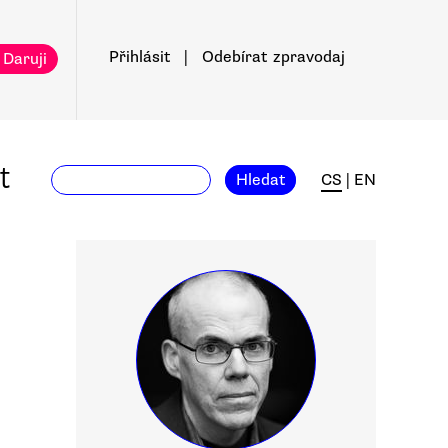
Přihlásit
|
Odebírat
zpravodaj
 Daruji
t
Hledat
CS
|
EN