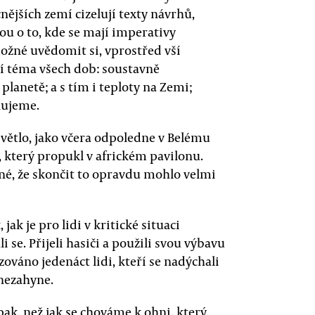
ějších zemí cizelují texty návrhů,
ou o to, kde se mají imperativy
možné uvědomit si, vprostřed vší
jší téma všech dob: soustavně
lanetě; a s tím i teploty na Zemi;
lujeme.
 světlo, jako včera odpoledne v Belému
 který propukl v africkém pavilonu.
asné, že skončit to opravdu mohlo velmi
 jak je pro lidi v kritické situaci
 se. Přijeli hasiči a použili svou výbavu
ováno jedenáct lidi, kteří se nadýchali
 nezahyne.
pak, než jak se chováme k ohni, který