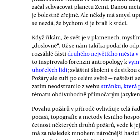
začal schvacovat planetu Zemi. Danou meta
je bolestně zřejmé. Ale někdy má smysl upo
se nezdá, že bychom si je brali k srdci.
Když říkám, že svět je v plamenech, myslí
„doslovně“. Už se nám takřka podařilo odp
rozsáhlé části
druhého největšího města v
to inspirovalo forenzní antropology k
vymy
uhořelých lidí
; zvláštní školení s desítko
Požáry ale zuří po celém světě — naštěstí s
zatím neodstranilo z webu
stránku, která 
tématu obdivuhodně přímočarým jazyke
Povahu požárů v přírodě ovlivňuje celá řada
počasí, topografie a metody lesního hospod
četnost některých druhů požárů, vede k jej
má za následek mnohem náročnější hasíc