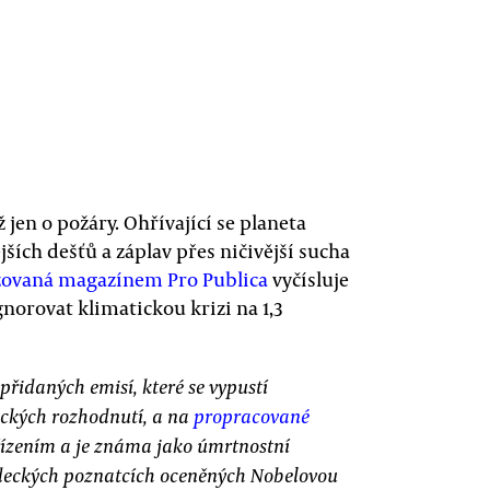
á
en o požáry. Ohřívající se planeta
ších dešťů a záplav přes ničivější sucha
žovaná magazínem Pro Publica
vyčísluje
orovat klimatickou krizi na 1,3
řidaných emisí, které se vypustí
ických rozhodnutí, a na
propracované
řízením a je známa jako úmrtnostní
vědeckých poznatcích oceněných Nobelovou