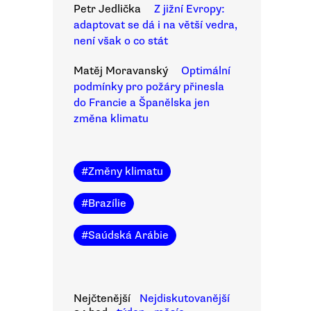
Petr Jedlička
Z jižní Evropy:
adaptovat se dá i na větší vedra,
není však o co stát
Matěj Moravanský
Optimální
podmínky pro požáry přinesla
do Francie a Španělska jen
změna klimatu
#
Změny klimatu
#
Brazílie
#
Saúdská Arábie
Nejčtenější
Nejdiskutovanější