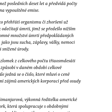
 než posledních deset let a předvídá počty
 na vypouštěné emise.
 přehřátí organismu či zhoršení už
dečítají úmrtí, jimž se předešlo nižším
romné množství úmrtí předpokládaných
jako jsou sucha, záplavy, války, nemoci
 snížené úrody.
 o zlomek z celkového počtu třiaosmdesáti
ž způsobí v daném období celkově
le jedná se o číslo, které mluví o ceně
ání zájmů amerických korporací před osudy
Kilimanjarová, výkonná ředitelka americké
rk, která spolupracuje s obdobnými