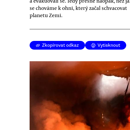
a evakuovali se. Tedy přesně naopak, než ja
se chováme k ohni, který začal schvacovat
planetu Zemi.
Zkopírovat odkaz
Vytisknout