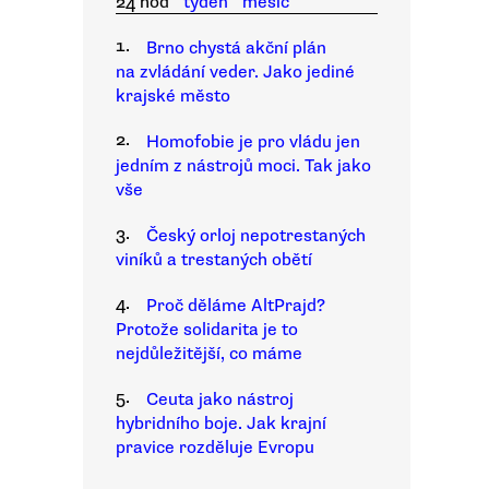
24 hod
týden
měsíc
1.
Brno chystá akční plán
na zvládání veder. Jako jediné
krajské město
2.
Homofobie je pro vládu jen
jedním z nástrojů moci. Tak jako
vše
3.
Český orloj nepotrestaných
viníků a trestaných obětí
4.
Proč děláme AltPrajd?
Protože solidarita je to
nejdůležitější, co máme
5.
Ceuta jako nástroj
hybridního boje. Jak krajní
pravice rozděluje Evropu