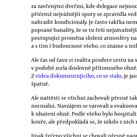
za zavřenými dveřmi, kde delegace nejmocn
přičemž nejvážnější spory se zpravidla ved
nahradit kondicionály. Je často takřka ne
popsané banality, že se tu řeší nejzávažně
postupující proměna složení atmosféry na p
a s tím i budoucnost všeho, co známe a mi
Ale čas od času si realita prodere cestu na
v podobě zcela doslovně přítomného ohně,
Z
videa dokumentujícího, co se stalo
, je j
špatně.
Ale naštěstí se všichni zachovali přesně tak,
normální. Navzájem se varovali a evakuovali
k uhašení ohně. Podle všeho bylo hospitaliz
kouře, ale předpokládá se, že nikdo z nich
Jinak řečeno všichni se chovali přesně nao