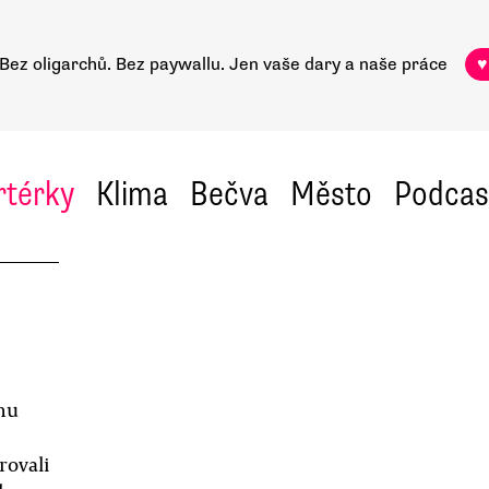
Bez oligarchů. Bez paywallu.
Jen vaše dary a naše práce
♥
rtérky
Klima
Bečva
Město
Podcas
ému
rovali