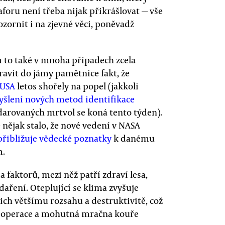
foru není třeba nijak přikrášlovat — vše
zornit i na zjevné věci, poněvadž
m to také v mnoha případech zcela
ravit do jámy pamětnice fakt, že
 USA
letos shořely na popel (jakkoli
šlení nových metod identifikace
u darovaných mrtvol se koná tento týden).
e nějak stalo, že nové vedení v NASA
přibližuje vědecké poznatky
k danému
m.
 faktorů, mezi něž patří zdraví lesa,
aření. Oteplující se klima zvyšuje
ich většímu rozsahu a destruktivitě, což
í operace a mohutná mračna kouře