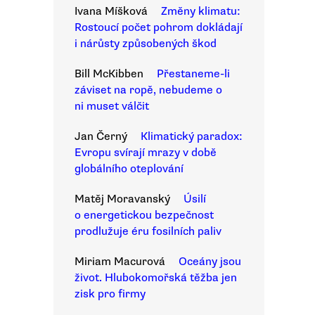
Ivana Míšková
Změny klimatu:
Rostoucí počet pohrom dokládají
i nárůsty způsobených škod
Bill McKibben
Přestaneme-li
záviset na ropě, nebudeme o
ni muset válčit
Jan Černý
Klimatický paradox:
Evropu svírají mrazy v době
globálního oteplování
Matěj Moravanský
Úsilí
o energetickou bezpečnost
prodlužuje éru fosilních paliv
Miriam Macurová
Oceány jsou
život. Hlubokomořská těžba jen
zisk pro firmy