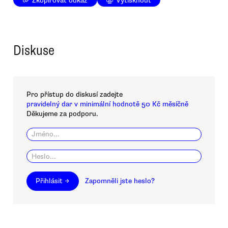
Zkopírovat odkaz
Vytisknout
Diskuse
Pro přístup do diskusí zadejte
pravidelný dar v minimální hodnotě 50 Kč měsíčně
Děkujeme za podporu.
Přihlásit →
Zapomněli jste heslo?