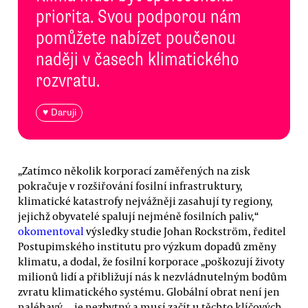
priorita. Svou podporou nám
pomůžete nabízet poučenou
naději v časech klimatického
rozvratu.
♥ Daruji
„Zatímco několik korporací zaměřených na zisk
pokračuje v rozšiřování fosilní infrastruktury,
klimatické katastrofy nejvážněji zasahují ty regiony,
jejichž obyvatelé spalují nejméně fosilních paliv,“
okomentoval
výsledky studie Johan Rockström, ředitel
Postupimského institutu pro výzkum dopadů změny
klimatu, a dodal, že fosilní korporace „poškozují životy
milionů lidí a přibližují nás k nezvládnutelným bodům
zvratu klimatického systému. Globální obrat není jen
naléhavý — je nezbytný a musí začít u těchto klíčových