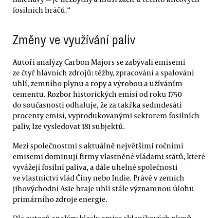
fosilních hráčů.“
Změny ve využívání paliv
Autoři analýzy Carbon Majors se zabývali emisemi
ze čtyř hlavních zdrojů: těžby, zpracování a spalování
uhlí, zemního plynu a ropy a výrobou a užíváním
cementu. Rozbor historických emisí od roku 1750
do současnosti odhaluje, že za takřka sedmdesáti
procenty emisí, vyprodukovanými sektorem fosilních
paliv, lze vysledovat 181 subjektů.
Mezi společnostmi s aktuálně největšími ročními
emisemi dominují firmy vlastněné vládami států, které
vyvážejí fosilní paliva, a dále uhelné společnosti
ve vlastnictví vlád Číny nebo Indie. Právě v zemích
jihovýchodní Asie hraje uhlí stále významnou úlohu
primárního zdroje energie.
Dle autorů analýzy klesly emise skleníkových plynů