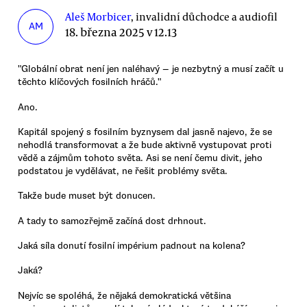
Aleš Morbicer
, invalidní důchodce a audiofil
AM
18. března 2025 v 12.13
"Globální obrat není jen naléhavý — je nezbytný a musí začít u
těchto klíčových fosilních hráčů."
Ano.
Kapitál spojený s fosilním byznysem dal jasně najevo, že se
nehodlá transformovat a že bude aktivně vystupovat proti
vědě a zájmům tohoto světa. Asi se není čemu divit, jeho
podstatou je vydělávat, ne řešit problémy světa.
Takže bude muset být donucen.
A tady to samozřejmě začíná dost drhnout.
Jaká síla donutí fosilní impérium padnout na kolena?
Jaká?
Nejvíc se spoléhá, že nějaká demokratická většina