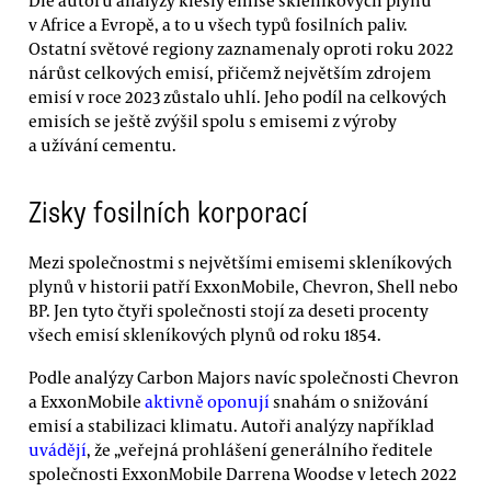
v Africe a Evropě, a to u všech typů fosilních paliv.
Ostatní světové regiony zaznamenaly oproti roku 2022
nárůst celkových emisí, přičemž největším zdrojem
emisí v roce 2023 zůstalo uhlí. Jeho podíl na celkových
emisích se ještě zvýšil spolu s emisemi z výroby
a užívání cementu.
Zisky fosilních korporací
Mezi společnostmi s největšími emisemi skleníkových
plynů v historii patří ExxonMobile, Chevron, Shell nebo
BP. Jen tyto čtyři společnosti stojí za deseti procenty
všech emisí skleníkových plynů od roku 1854.
Podle analýzy Carbon Majors navíc společnosti Chevron
a ExxonMobile
aktivně oponují
snahám o snižování
emisí a stabilizaci klimatu. Autoři analýzy například
uvádějí
, že „veřejná prohlášení generálního ředitele
společnosti ExxonMobile Darrena Woodse v letech 2022