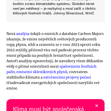
bodům zvratu klimatického systému. Globální obrat
není jen naléhavý — je nezbytný a musí začít u těchto
klíčových fosilních hráčů. Johnny Silvercloud, WmC
Nová
analýza
údajů o emisích z databáze Carbon Majors
ukazuje, že emise největších světových producentů
ropy, plynu, uhlí a cementu se v roce 2023 oproti roku
2022 zvýšily, přičemž více než padesát procent těchto
emisí připadá na pouhých šestatřicet společností.
Autoři analýzy upozorňují, že navzdory všem důkazům
vědy o přímé souvislosti mezi
spalováním fosilních
paliv
,
emisemi skleníkových plynů
, rozvratem
stabilního klimatu a
extrémními projevy počasí
třiadevadesát energetických společností navýšilo své
emise.
×
Klima musí být společenská