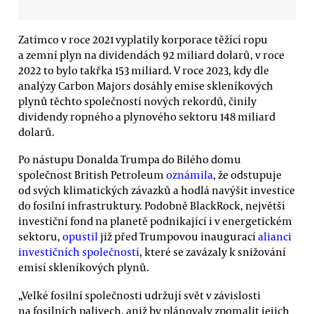
Zatímco v roce 2021 vyplatily korporace těžící ropu
a zemní plyn na dividendách 92 miliard dolarů, v roce
2022 to bylo takřka 153 miliard. V roce 2023, kdy dle
analýzy Carbon Majors dosáhly emise skleníkových
plynů těchto společností nových rekordů, činily
dividendy ropného a plynového sektoru 148 miliard
dolarů.
Po nástupu Donalda Trumpa do Bílého domu
společnost British Petroleum
oznámila
, že odstupuje
od svých klimatických závazků a hodlá navýšit investice
do fosilní infrastruktury. Podobně BlackRock, největší
investiční fond na planetě podnikající i v energetickém
sektoru,
opustil
již před Trumpovou inaugurací
alianci
investičních společností
, které se zavázaly k snižování
emisí skleníkových plynů.
„Velké fosilní společnosti udržují svět v závislosti
na fosilních palivech, aniž by plánovaly zpomalit jejich