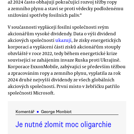
až 2024 často obhajují pokračující rozvoj těžby ropy
a zemního plynu a staví se proti vědecky podloženému
snižování spotřeby fosilních paliv.“
V současnosti vyplácejí fosilní společnosti svým
akcionářům vysoké dividendy. Data o výši dividend
akciových společností
ukazují
, že zisky energetických
korporací a vyplácení části zisků akcionářům stouply
obzvláště v roce 2022, tedy během energetické krize
související se zahájením invaze Ruska proti Ukrajině.
Korporace ExxonMobile, zabývající se především těžbou
a zpracováním ropy a zemního plynu, vyplatila za rok
2024 druhé nejvyšší dividendy ze všech globálních
akciových společností. První místo v žebříčku patřilo
společnosti Microsoft.
Komentář
●
George Monbiot
Je nutné zlomit moc oligarchie