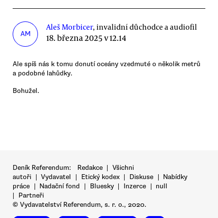
Aleš Morbicer
, invalidní důchodce a audiofil
AM
18. března 2025 v 12.14
Ale spíš nás k tomu donutí oceány vzedmuté o několik metrů
a podobné lahůdky.
Bohužel.
Deník Referendum:
Redakce
|
Všichni
autoři
|
Vydavatel
|
Etický kodex
|
Diskuse
|
Nabídky
práce
|
Nadační fond
|
Bluesky
|
Inzerce
|
null
|
Partneři
© Vydavatelství Referendum, s. r. o., 2020.