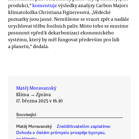
produkci,“
komentuje
výsledky analýzy Carbon Majors
klimatoložka Christiana Figueresová. „Vědecké
poznatky jsou jasné. Nemůžeme se vracet zpět a nadále
urychlovat těžbu fosilních paliv. Místo toho se musíme
posunout vpřed k dekarbonizaci ekonomického
systému, který by měl fungovat především pro lidi
a planetu,“ dodala.
Matěj Moravanský
Klima
→
Zpráva
17. března 2025 v 16.10
Související
Matěj Moravanský
Znečišťovatelům zaplatíme:
Dohoda o čistém průmyslu prospěje byznysu,
ne klimatu