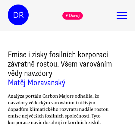
DR
♥ Daruji
Emise i zisky fosilních korporací
závratně rostou. Všem varováním
vědy navzdory
Matěj Moravanský
Analýza portálu Carbon Majors odhalila, že
navzdory vědeckým varováním i ničivým
dopadům klimatického rozvratu nadále rostou
emise největších fosilních společností. Tyto
korporace navíc dosahují rekordních zisků.