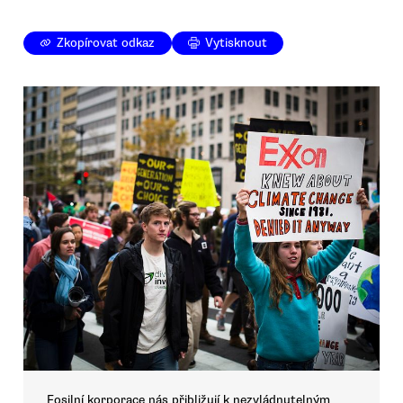
Zkopírovat odkaz
Vytisknout
Fosilní korporace nás přibližují k nezvládnutelným