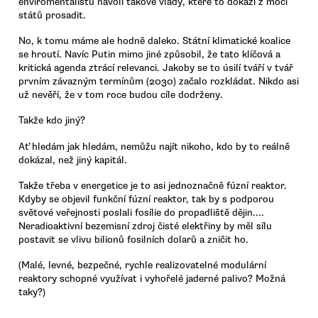
enviromentalistů navolí takové vlády, které to dokáží z moci
států prosadit.
No, k tomu máme ale hodně daleko. Státní klimatické koalice
se hroutí. Navíc Putin mimo jiné způsobil, že tato klíčová a
kritická agenda ztrácí relevanci. Jakoby se to úsilí tváří v tvář
prvním závazným termínům (2030) začalo rozkládat. Nikdo asi
už nevěří, že v tom roce budou cíle dodrženy.
Takže kdo jiný?
Ať hledám jak hledám, nemůžu najít nikoho, kdo by to reálně
dokázal, než jiný kapitál.
Takže třeba v energetice je to asi jednoznačně fúzní reaktor.
Kdyby se objevil funkční fúzní reaktor, tak by s podporou
světové veřejnosti poslali fosílie do propadliště dějin....
Neradioaktivní bezemisní zdroj čisté elektřiny by měl sílu
postavit se vlivu bilionů fosilních dolarů a zničit ho.
(Malé, levné, bezpečné, rychle realizovatelné modulární
reaktory schopné využívat i vyhořelé jaderné palivo? Možná
taky?)