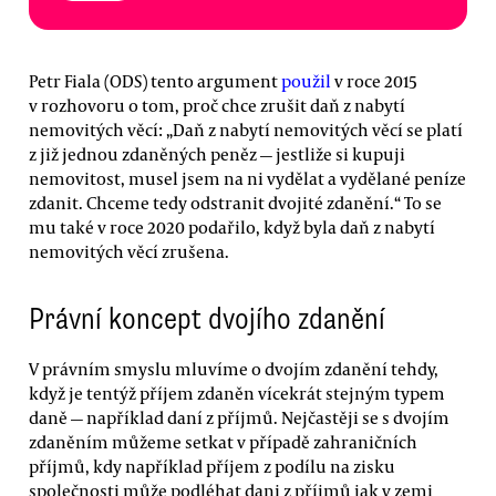
Petr Fiala (ODS) tento argument
použil
v roce 2015
v rozhovoru o tom, proč chce zrušit daň z nabytí
nemovitých věcí: „Daň z nabytí nemovitých věcí se platí
z již jednou zdaněných peněz — jestliže si kupuji
nemovitost, musel jsem na ni vydělat a vydělané peníze
zdanit. Chceme tedy odstranit dvojité zdanění.“ To se
mu také v roce 2020 podařilo, když byla daň z nabytí
nemovitých věcí zrušena.
Právní koncept dvojího zdanění
V právním smyslu mluvíme o dvojím zdanění tehdy,
když je tentýž příjem zdaněn vícekrát stejným typem
daně — například daní z příjmů. Nejčastěji se s dvojím
zdaněním můžeme setkat v případě zahraničních
příjmů, kdy například příjem z podílu na zisku
společnosti může podléhat dani z příjmů jak v zemi