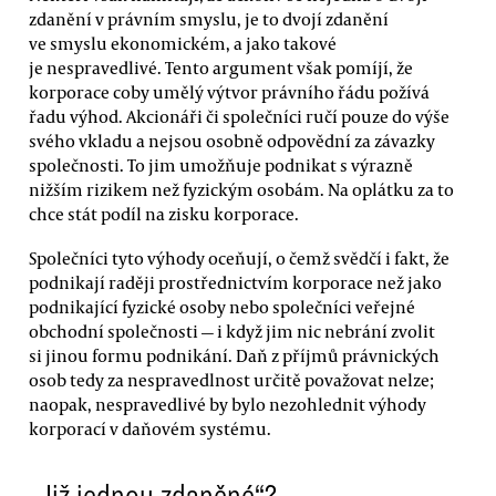
zdanění v právním smyslu, je to dvojí zdanění
ve smyslu ekonomickém, a jako takové
je nespravedlivé. Tento argument však pomíjí, že
korporace coby umělý výtvor právního řádu požívá
řadu výhod. Akcionáři či společníci ručí pouze do výše
svého vkladu a nejsou osobně odpovědní za závazky
společnosti. To jim umožňuje podnikat s výrazně
nižším rizikem než fyzickým osobám. Na oplátku za to
chce stát podíl na zisku korporace.
Společníci tyto výhody oceňují, o čemž svědčí i fakt, že
podnikají raději prostřednictvím korporace než jako
podnikající fyzické osoby nebo společníci veřejné
obchodní společnosti — i když jim nic nebrání zvolit
si jinou formu podnikání. Daň z příjmů právnických
osob tedy za nespravedlnost určitě považovat nelze;
naopak, nespravedlivé by bylo nezohlednit výhody
korporací v daňovém systému.