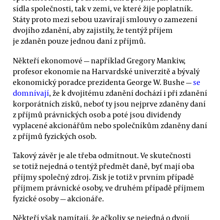
sídla společnosti, tak v zemi, ve které žije poplatník.
Státy proto mezi sebou uzavírají smlouvy o zamezení
dvojího zdanění, aby zajistily, že tentýž příjem
je zdaněn pouze jednou daní z příjmů.
Někteří ekonomové — například Gregory Mankiw,
profesor ekonomie na Harvardské univerzitě a bývalý
ekonomický poradce prezidenta George W. Bushe —
se
domnívají
, že k dvojitému zdanění dochází i při zdanění
korporátních zisků, neboť ty jsou nejprve zdaněny daní
z příjmů právnických osob a poté jsou dividendy
vyplacené akcionářům nebo společníkům zdaněny daní
z příjmů fyzických osob.
Takový závěr je ale třeba odmítnout. Ve skutečnosti
se totiž nejedná o tentýž předmět daně, byť mají oba
příjmy společný zdroj. Zisk je totiž v prvním případě
příjmem právnické osoby, ve druhém případě příjmem
fyzické osoby — akcionáře.
Někteří však namítají, že ačkoliv se nejedná o dvojí