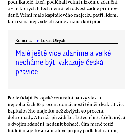
podnikatelé, kteří podléhali velmi nízkému zdanění
a v některých letech nemuseli odvést žádné příjmové
daně. Velmi málo kapitálového majetku patří lidem,
kteří si na něj vydělali zaměstnaneckou prací.
Komentář
●
Lukáš Ulrych
Malé ještě více zdaníme a velké
necháme být, vzkazuje česká
pravice
Podle údajů Evropské centrální banky vlastní
nejbohatších 10 procent domácností téměř dvakrát více
kapitálového majetku než zbylých 90 procent
dohromady. A to nás přivádí ke skutečnému účelu mýtu
o dvojím zdanění: nedanit bohaté. Čím méně totiž
budou majetky a kapitálové příjmy podléhat daním,