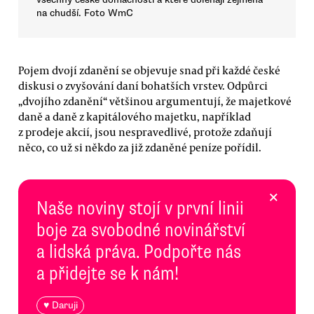
na chudší. Foto WmC
Pojem dvojí zdanění se objevuje snad při každé české
diskusi o zvyšování daní bohatších vrstev. Odpůrci
„dvojího zdanění“ většinou argumentují, že majetkové
daně a daně z kapitálového majetku, například
z prodeje akcií, jsou nespravedlivé, protože zdaňují
něco, co už si někdo za již zdaněné peníze pořídil.
×
Naše noviny stojí v první linii
boje za svobodné novinářství
a lidská práva. Podpořte nás
a přidejte se k nám!
♥ Daruji