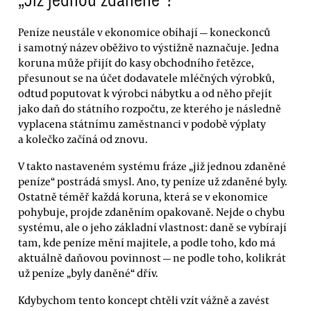
„Již jednou zdaněné“?
Peníze neustále v ekonomice obíhají — koneckonců
i samotný název oběživo to výstižně naznačuje. Jedna
koruna může přijít do kasy obchodního řetězce,
přesunout se na účet dodavatele mléčných výrobků,
odtud poputovat k výrobci nábytku a od něho přejít
jako daň do státního rozpočtu, ze kterého je následně
vyplacena státnímu zaměstnanci v podobě výplaty
a kolečko začíná od znovu.
V takto nastaveném systému fráze „již jednou zdaněné
peníze“ postrádá smysl. Ano, ty peníze už zdaněné byly.
Ostatně téměř každá koruna, která se v ekonomice
pohybuje, projde zdaněním opakovaně. Nejde o chybu
systému, ale o jeho základní vlastnost: daně se vybírají
tam, kde peníze mění majitele, a podle toho, kdo má
aktuálně daňovou povinnost — ne podle toho, kolikrát
už peníze „byly daněné“ dřív.
Kdybychom tento koncept chtěli vzít vážně a zavést