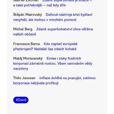
Gabriel Zucman
Zdanit superbohaté je snazší —
a také potřebnější — než kdy dřív
Štěpán Mairovský
Daňové nástroje krizi bydlení
nevyřeší, ale mohou v mnohém pomoct
Michal Berg
Zdanit superbohatství chce většina
našich občanů
Francesca Barca
Kdo zaplatí evropské
přezbrojení? Nadešel čas zdanit bohaté
Matěj Moravanský
Emise i zisky fosilních
korporací závratně rostou. Všem varováním vědy
navzdory
Thilo Janssen
Inflace doléhá na pracující, zatímco
korporace nebývale profitují
#
Daně