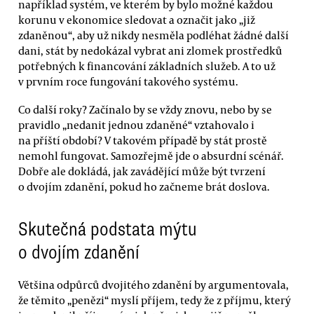
například systém, ve kterém by bylo možné každou
korunu v ekonomice sledovat a označit jako „již
zdaněnou“, aby už nikdy nesměla podléhat žádné další
dani, stát by nedokázal vybrat ani zlomek prostředků
potřebných k financování základních služeb. A to už
v prvním roce fungování takového systému.
Co další roky? Začínalo by se vždy znovu, nebo by se
pravidlo „nedanit jednou zdaněné“ vztahovalo i
na příští období? V takovém případě by stát prostě
nemohl fungovat. Samozřejmě jde o absurdní scénář.
Dobře ale dokládá, jak zavádějící může být tvrzení
o dvojím zdanění, pokud ho začneme brát doslova.
Skutečná podstata mýtu
o dvojím zdanění
Většina odpůrců dvojitého zdanění by argumentovala,
že těmito „penězi“ myslí příjem, tedy že z příjmu, který