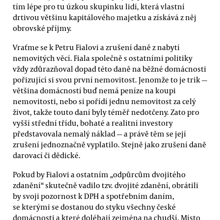
tím lépe pro tu úzkou skupinku lidí, která vlastní
drtivou většinu kapitálového majetku a získává z něj
obrovské příjmy.
Vraťme se k Petru Fialovi a zrušení daně z nabytí
nemovitých věcí. Fiala společně s ostatními politiky
vždy zdůrazňoval dopad této daně na běžné domácnosti
pořizující si svou první nemovitost. Jenomže to je trik —
většina domácností buď nemá peníze na koupi
nemovitosti, nebo si pořídí jednu nemovitost za celý
život, takže touto daní byly téměř nedotčeny. Zato pro
vyšší střední třídu, bohaté a realitní investory
představovala nemalý náklad — a právě těm se její
zrušení jednoznačně vyplatilo. Stejně jako zrušení daně
darovací či dědické.
Pokud by Fialovi a ostatním „odpůrcům dvojitého
zdanění“ skutečně vadilo tzv. dvojité zdanění, obrátili
by svoji pozornost k DPH a spotřebním daním,
se kterými se dostanou do styku všechny české
domácnosti a které doléhají zejména na chudší. Místo