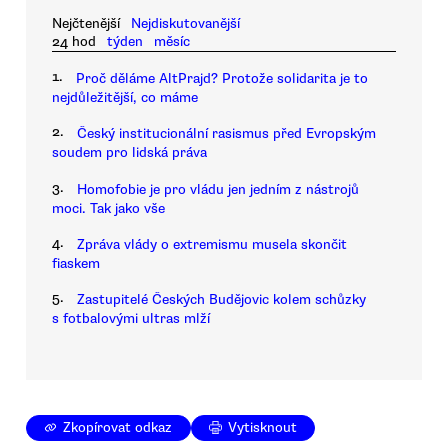
Nejčtenější
Nejdiskutovanější
24 hod
týden
měsíc
1.
Proč děláme AltPrajd? Protože solidarita je to
nejdůležitější, co máme
2.
Český institucionální rasismus před Evropským
soudem pro lidská práva
3.
Homofobie je pro vládu jen jedním z nástrojů
moci. Tak jako vše
4.
Zpráva vlády o extremismu musela skončit
fiaskem
5.
Zastupitelé Českých Budějovic kolem schůzky
s fotbalovými ultras mlží
Zkopírovat odkaz
Vytisknout