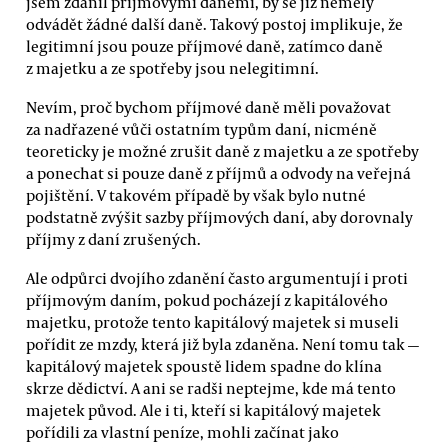
jsem zdanil příjmovými daněmi, by se již neměly
odvádět žádné další daně. Takový postoj implikuje, že
legitimní jsou pouze příjmové daně, zatímco daně
z majetku a ze spotřeby jsou nelegitimní.
Nevím, proč bychom příjmové daně měli považovat
za nadřazené vůči ostatním typům daní, nicméně
teoreticky je možné zrušit daně z majetku a ze spotřeby
a ponechat si pouze daně z příjmů a odvody na veřejná
pojištění. V takovém případě by však bylo nutné
podstatně zvýšit sazby příjmových daní, aby dorovnaly
příjmy z daní zrušených.
Ale odpůrci dvojího zdanění často argumentují i proti
příjmovým daním, pokud pocházejí z kapitálového
majetku, protože tento kapitálový majetek si museli
pořídit ze mzdy, která již byla zdaněna. Není tomu tak —
kapitálový majetek spoustě lidem spadne do klína
skrze dědictví. A ani se radši neptejme, kde má tento
majetek původ. Ale i ti, kteří si kapitálový majetek
pořídili za vlastní peníze, mohli začínat jako