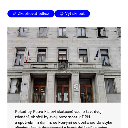
Zkopírovat odkaz
Vytisknout
Pokud by Petru Fialovi skutečně vadilo tzv. dvojí
zdanění, obrátil by svoji pozornost k DPH
a spotřebním daním, se kterými se dostanou do styku
všechny české domácnosti a které doléhají zejména