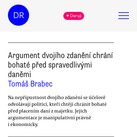
DR
♥ Daruji
Argument dvojího zdanění chrání
bohaté před spravedlivými
daněmi
Tomáš Brabec
Na nepřípustnost dvojího zdanění se účelově
odvolávají politici, kteří chtějí chránit bohaté
před placením daní z majetku. Jejich
argumentace je manipulativní právně
i ekonomicky.