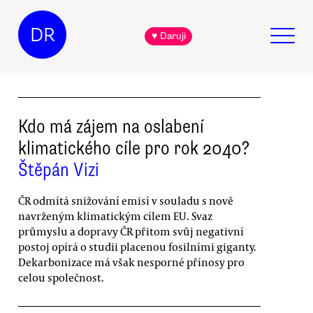
DR
♥ Daruji
Kdo má zájem na oslabení
klimatického cíle pro rok 2040?
Štěpán Vizi
ČR odmítá snižování emisí v souladu s nově
navrženým klimatickým cílem EU. Svaz
průmyslu a dopravy ČR přitom svůj negativní
postoj opírá o studii placenou fosilními giganty.
Dekarbonizace má však nesporné přínosy pro
celou společnost.