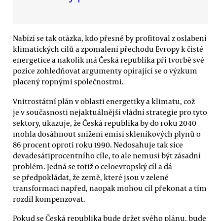
Nabízí se tak otázka, kdo přesně by profitoval z oslabení
klimatických cílů a zpomalení přechodu Evropy k čisté
energetice a nakolik má Česká republika při tvorbě své
pozice zohledňovat argumenty opírající se o výzkum
placený ropnými společnostmi.
Vnitrostátní plán v oblasti energetiky a klimatu, což
je v současnosti nejaktuálnější vládní strategie pro tyto
sektory, ukazuje, že Česká republika by do roku 2040
mohla dosáhnout snížení emisí skleníkových plynů o
86 procent oproti roku 1990. Nedosahuje tak sice
devadesátiprocentního cíle, to ale nemusí být zásadní
problém. Jedná se totiž o celoevropský cíl a dá
se předpokládat, že země, které jsou v zelené
transformaci napřed, naopak mohou cíl překonat a tím
rozdíl kompenzovat.
Pokud se Česká republika bude držet svého plánu, bude