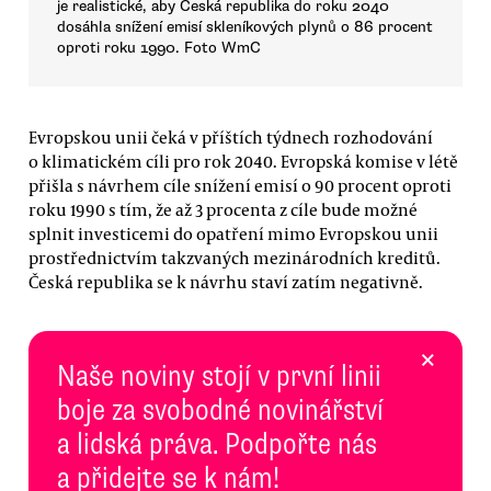
je realistické, aby Česká republika do roku 2040
dosáhla snížení emisí skleníkových plynů o 86 procent
oproti roku 1990. Foto WmC
Evropskou unii čeká v příštích týdnech rozhodování
o klimatickém cíli pro rok 2040. Evropská komise v létě
přišla s návrhem cíle snížení emisí o 90 procent oproti
roku 1990 s tím, že až 3 procenta z cíle bude možné
splnit investicemi do opatření mimo Evropskou unii
prostřednictvím takzvaných mezinárodních kreditů.
Česká republika se k návrhu staví zatím negativně.
×
Naše noviny stojí v první linii
boje za svobodné novinářství
a lidská práva. Podpořte nás
a přidejte se k nám!