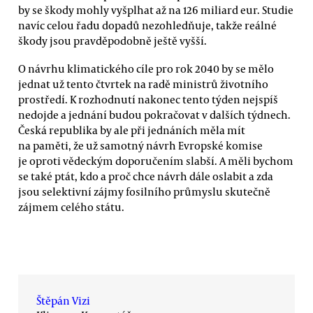
by se škody mohly vyšplhat až na 126 miliard eur. Studie
navíc celou řadu dopadů nezohledňuje, takže reálné
škody jsou pravděpodobně ještě vyšší.
O návrhu klimatického cíle pro rok 2040 by se mělo
jednat už tento čtvrtek na radě ministrů životního
prostředí. K rozhodnutí nakonec tento týden nejspíš
nedojde a jednání budou pokračovat v dalších týdnech.
Česká republika by ale při jednáních měla mít
na paměti, že už samotný návrh Evropské komise
je oproti vědeckým doporučením slabší. A měli bychom
se také ptát, kdo a proč chce návrh dále oslabit a zda
jsou selektivní zájmy fosilního průmyslu skutečně
zájmem celého státu.
Štěpán Vizi