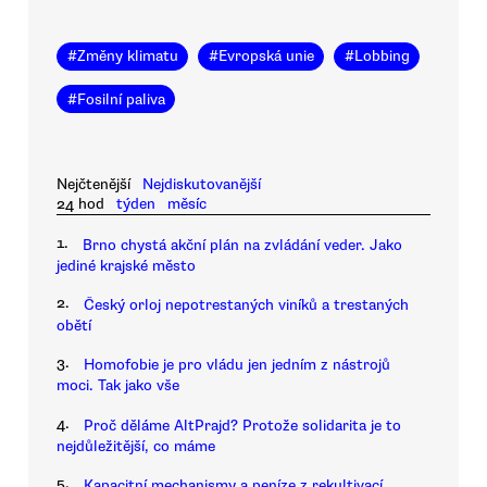
#
Změny klimatu
#
Evropská unie
#
Lobbing
#
Fosilní paliva
Nejčtenější
Nejdiskutovanější
24 hod
týden
měsíc
1.
Brno chystá akční plán na zvládání veder. Jako
jediné krajské město
2.
Český orloj nepotrestaných viníků a trestaných
obětí
3.
Homofobie je pro vládu jen jedním z nástrojů
moci. Tak jako vše
4.
Proč děláme AltPrajd? Protože solidarita je to
nejdůležitější, co máme
5.
Kapacitní mechanismy a peníze z rekultivací.