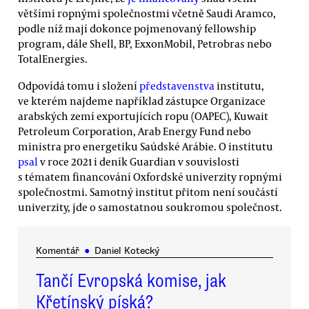
většími ropnými společnostmi včetně Saudi Aramco,
podle níž mají dokonce pojmenovaný fellowship
program, dále Shell, BP, ExxonMobil, Petrobras nebo
TotalEnergies.
Odpovídá tomu i složení
představenstva
institutu,
ve kterém najdeme například zástupce Organizace
arabských zemí exportujících ropu (OAPEC), Kuwait
Petroleum Corporation, Arab Energy Fund nebo
ministra pro energetiku Saúdské Arábie. O institutu
psal
v roce 2021 i deník Guardian v souvislosti
s tématem financování Oxfordské univerzity ropnými
společnostmi. Samotný institut přitom není součástí
univerzity, jde o samostatnou soukromou společnost.
Komentář
●
Daniel Kotecký
Tančí Evropská komise, jak
Křetínský píská?