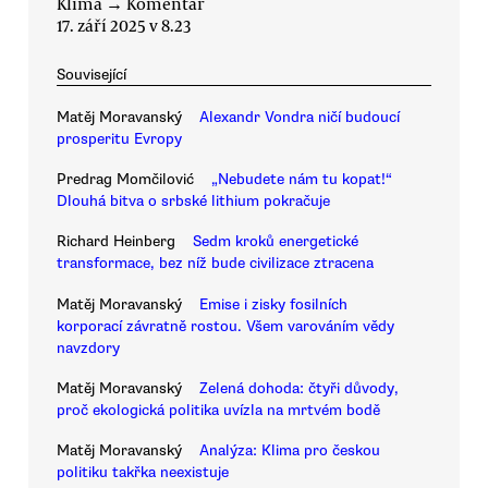
Klima
→
Komentář
17. září 2025 v 8.23
Související
Matěj Moravanský
Alexandr Vondra ničí budoucí
prosperitu Evropy
Predrag Momčilović
„Nebudete nám tu kopat!“
Dlouhá bitva o srbské lithium pokračuje
Richard Heinberg
Sedm kroků energetické
transformace, bez níž bude civilizace ztracena
Matěj Moravanský
Emise i zisky fosilních
korporací závratně rostou. Všem varováním vědy
navzdory
Matěj Moravanský
Zelená dohoda: čtyři důvody,
proč ekologická politika uvízla na mrtvém bodě
Matěj Moravanský
Analýza: Klima pro českou
politiku takřka neexistuje