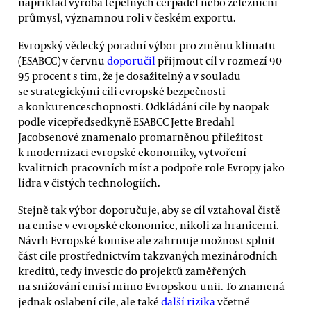
například výroba tepelných čerpadel nebo železniční
průmysl, významnou roli v českém exportu.
Evropský vědecký poradní výbor pro změnu klimatu
(ESABCC) v červnu
doporučil
přijmout cíl v rozmezí 90—
95 procent s tím, že je dosažitelný a v souladu
se strategickými cíli evropské bezpečnosti
a konkurenceschopnosti. Odkládání cíle by naopak
podle vicepředsedkyně ESABCC Jette Bredahl
Jacobsenové znamenalo promarněnou příležitost
k modernizaci evropské ekonomiky, vytvoření
kvalitních pracovních míst a podpoře role Evropy jako
lídra v čistých technologiích.
Stejně tak výbor doporučuje, aby se cíl vztahoval čistě
na emise v evropské ekonomice, nikoli za hranicemi.
Návrh Evropské komise ale zahrnuje možnost splnit
část cíle prostřednictvím takzvaných mezinárodních
kreditů, tedy investic do projektů zaměřených
na snižování emisí mimo Evropskou unii. To znamená
jednak oslabení cíle, ale také
další rizika
včetně