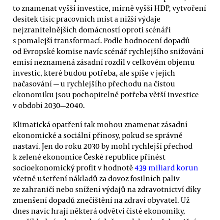
to znamenat vyšší investice, mírně vyšší HDP, vytvoření
desítek tisíc pracovních míst a nižší výdaje
nejzranitelnějších domácností oproti scénáři
s pomalejší transformací. Podle hodnocení dopadů
od Evropské komise navíc scénář rychlejšího snižování
emisí neznamená zásadní rozdíl v celkovém objemu
investic, které budou potřeba, ale spíše v jejich
načasování — u rychlejšího přechodu na čistou
ekonomiku jsou pochopitelně potřeba větší investice
v období 2030—2040.
Klimatická opatření tak mohou znamenat zásadní
ekonomické a sociální přínosy, pokud se správně
nastaví. Jen do roku 2030 by mohl rychlejší přechod
k zelené ekonomice České republice přinést
socioekonomický profit v hodnotě
439 miliard korun
včetně ušetření nákladů za dovoz fosilních paliv
ze zahraničí nebo snížení výdajů na zdravotnictví díky
zmenšení dopadů znečištění na zdraví obyvatel. Už
dnes navíc hrají některá odvětví čisté ekonomiky,