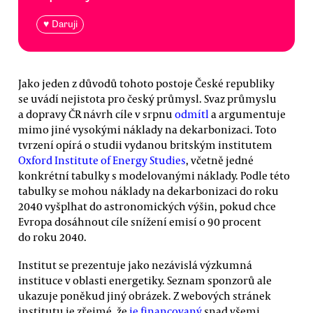
♥ Daruji
Jako jeden z důvodů tohoto postoje České republiky
se uvádí nejistota pro český průmysl. Svaz průmyslu
a dopravy ČR návrh cíle v srpnu
odmítl
a argumentuje
mimo jiné vysokými náklady na dekarbonizaci. Toto
tvrzení opírá o studii vydanou britským institutem
Oxford Institute of Energy Studies
, včetně jedné
konkrétní tabulky s modelovanými náklady. Podle této
tabulky se mohou náklady na dekarbonizaci do roku
2040 vyšplhat do astronomických výšin, pokud chce
Evropa dosáhnout cíle snížení emisí o 90 procent
do roku 2040.
Institut se prezentuje jako nezávislá výzkumná
instituce v oblasti energetiky. Seznam sponzorů ale
ukazuje poněkud jiný obrázek. Z webových stránek
institutu je zřejmé, že
je financovaný
snad všemi