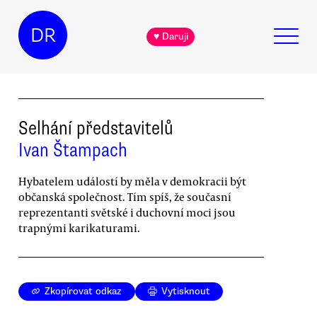
DR
♥ Daruji
Selhání představitelů
Ivan Štampach
Hybatelem událostí by měla v demokracii být
občanská společnost. Tím spíš, že současní
reprezentanti světské i duchovní moci jsou
trapnými karikaturami.
Zkopírovat odkaz
Vytisknout