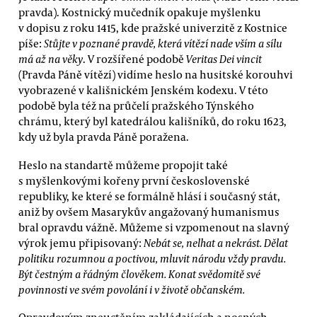
pravda). Kostnický mučedník opakuje myšlenku
v dopisu z roku 1415, kde pražské univerzitě z Kostnice
píše:
Stůjte v poznané pravdě, která vítězí nade vším a sílu
má až na věky
. V rozšířené podobě
Veritas Dei vincit
(Pravda Páně vítězí) vidíme heslo na husitské korouhvi
vyobrazené v kališnickém Jenském kodexu. V této
podobě byla též na průčelí pražského Týnského
chrámu, který byl katedrálou kališníků, do roku 1623,
kdy už byla pravda Páně poražena.
Heslo na standartě můžeme propojit také
s myšlenkovými kořeny první československé
republiky, ke které se formálně hlásí i současný stát,
aniž by ovšem Masarykův angažovaný humanismus
bral opravdu vážně. Můžeme si vzpomenout na slavný
výrok jemu připisovaný:
Nebát se, nelhat a nekrást. Dělat
politiku rozumnou a poctivou, mluvit národu vždy pravdu.
Být čestným a řádným člověkem. Konat svědomitě své
povinnosti ve svém povolání i v životě občanském.
Opravdovým zneuctěním zakládajících a nosných