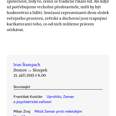
společnost, tedy to, čemu se tradičně říkalo lid. Ale když
už potřebujeme vrcholné představitele, měli by být
hodnověrní a lidští. Současní reprezentanti dvou složek
veřejného prostoru, světské a duchovní jsou trapnými
karikaturami toho, co od nich můžeme právem
očekávat.
Ivan Štampach
Domov
→
Sloupek
21. září 2015 v 6.00
Související
František Kostlán
Uprchlíci, Zeman
a psychiatrické zařízení
Milan Znoj
Miloš Zeman proti městským