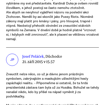
vybíráme my své představitele. Kardinál Duka je ovšem rovněž
člověkem, s jehož postoji se často nemohu ztotožnit.
Ale abych se nevyhnul vyjádření názoru na poslední akci
Ztohoven. Neměli by asi skončit jako Pussy Riots. Nicméně
zákony mají platit pro kmány i pány, pro hloupné, trapné i
vtipné. Neobstojí přehodit obvinění ze zneuctění státních
symbolů na Zemana. V dnešní době je hodně platné "vrznout
si, i kdybych měl zmrznouti", ale k placení se většinou vrzalové
nemají.
Josef Poláček
, Důchodce
JP
21. září 2015 v 15.57
Zneuctít nelze něco, co už je dávno jenom prázdným
symbolem, zakrývajícím a maskujícím ušlechtilými hesly
zapáchající realitu. - Připomeňme si ostatně, že ta hrdá
prezidentská zástava tam byla už za Husáka. Bohužel se tehdy
nenašel nikdo, kdo by přišel na nápad vyměnit ji za
podvlékačky.