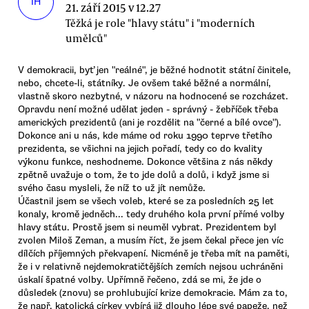
IH
21. září 2015 v 12.27
Těžká je role "hlavy státu" i "moderních
umělců"
V demokracii, byť jen "reálné", je běžné hodnotit státní činitele,
nebo, chcete-li, státníky. Je ovšem také běžné a normální,
vlastně skoro nezbytné, v názoru na hodnocené se rozcházet.
Opravdu není možné udělat jeden - správný - žebříček třeba
amerických prezidentů (ani je rozdělit na "černé a bílé ovce").
Dokonce ani u nás, kde máme od roku 1990 teprve třetího
prezidenta, se všichni na jejich pořadí, tedy co do kvality
výkonu funkce, neshodneme. Dokonce většina z nás někdy
zpětně uvažuje o tom, že to jde dolů a dolů, i když jsme si
svého času mysleli, že níž to už jít nemůže.
Účastnil jsem se všech voleb, které se za posledních 25 let
konaly, kromě jedněch... tedy druhého kola první přímé volby
hlavy státu. Prostě jsem si neuměl vybrat. Prezidentem byl
zvolen Miloš Zeman, a musím říct, že jsem čekal přece jen víc
dílčích příjemných překvapení. Nicméně je třeba mít na paměti,
že i v relativně nejdemokratičtějších zemích nejsou uchráněni
úskalí špatné volby. Upřímně řečeno, zdá se mi, že jde o
důsledek (znovu) se prohlubující krize demokracie. Mám za to,
že např. katolická církev vybírá již dlouho lépe své papeže, než