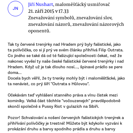
Jiří Nushart
, maloměšťácký usmiřovač
JN
21. září 2015 v 17.33
Znevažování symbolů, znevažování slov,
znevažování názorů, znevažování názorových
oponentů.
Tak ty červené trenýrky nad Hradem prý byly fašistické, jako
ta polívčička, co si jí prý ve svém článku přihřívá Filip Outrata.
Co jiného se také dá od té fašizující společnosti čekat, než že
nakonec vyvěsí ty naše české fašistické červené trenýrky i nad
Hradem. Když už je tak dlouho nosí..., špinavé prádlo se pere
doma...
Docela bych věřil, že ty trenky mohly být i maloměšťácké, jako
ta nenávist, co prý šíří "Outrata s Hůlovou".
Očekávám teď vyhlášení stanného práva a vlnu čistek mezi
kominíky. Velká část těchhle "vočouzenejch" pravděpodobně
skončí společně s Pussy Riot v gulazích na Sibiři.
Pozor! Schvalování a nošení červených fašistických trenýrek a
přihřívání polívčičky je trestné! Můžete být kdykoliv vyzváni k
prokázání druhu a barvy spodního prádla a druhu a barvy