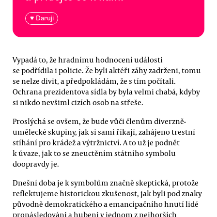
♥ Daruji
Vypadá to, že hradnímu hodnocení události
se podřídila i policie. Že byli aktéři záhy zadrženi, tomu
se nelze divit, a předpokládám, že s tím počítali.
Ochrana prezidentova sídla by byla velmi chabá, kdyby
si nikdo nevšiml cizích osob na střeše.
Proslýchá se ovšem, že bude vůči členům diverzně-
umělecké skupiny, jak si sami říkají, zahájeno trestní
stíhání pro krádež a výtržnictví. A to už je podnět
k úvaze, jak to se zneuctěním státního symbolu
doopravdy je.
Dnešní doba je k symbolům značně skeptická, protože
reflektujeme historickou zkušenost, jak byli pod znaky
původně demokratického a emancipačního hnutí lidé
pronásledováni a hubeni v jednom z nejhorších