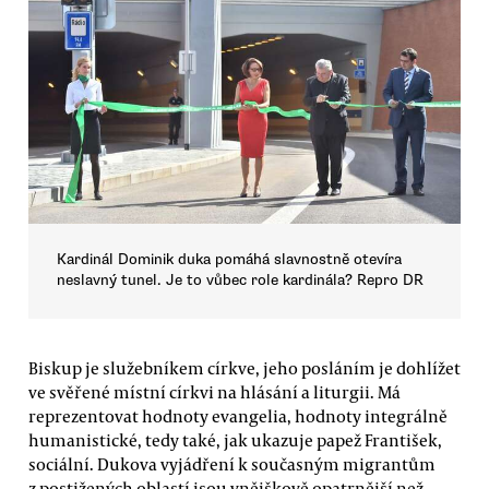
Kardinál Dominik duka pomáhá slavnostně otevíra
neslavný tunel. Je to vůbec role kardinála? Repro DR
Biskup je služebníkem církve, jeho posláním je dohlížet
ve svěřené místní církvi na hlásání a liturgii. Má
reprezentovat hodnoty evangelia, hodnoty integrálně
humanistické, tedy také, jak ukazuje papež František,
sociální. Dukova vyjádření k současným migrantům
z postižených oblastí jsou vnějškově opatrnější než