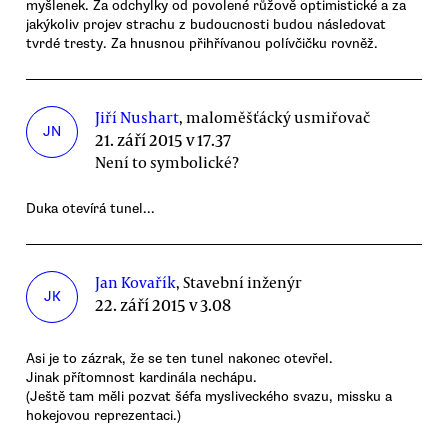
myšlenek. Za odchylky od povolené růžově optimistické a za
jakýkoliv projev strachu z budoucnosti budou následovat
tvrdé tresty. Za hnusnou přihřívanou polívčičku rovněž.
Jiří Nushart
, maloměšťácký usmiřovač
JN
21. září 2015 v 17.37
Není to symbolické?
Duka otevírá tunel...
Jan Kovařík
, Stavební inženýr
JK
22. září 2015 v 3.08
Asi je to zázrak, že se ten tunel nakonec otevřel.
Jinak přítomnost kardinála nechápu.
(Ještě tam měli pozvat šéfa mysliveckého svazu, missku a
hokejovou reprezentaci.)