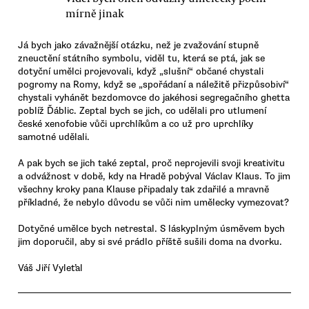
mírně jinak
Já bych jako závažnější otázku, než je zvažování stupně
zneuctění státního symbolu, viděl tu, která se ptá, jak se
dotyční umělci projevovali, když „slušní“ občané chystali
pogromy na Romy, když se „spořádaní a náležitě přizpůsobiví“
chystali vyhánět bezdomovce do jakéhosi segregačního ghetta
poblíž Ďáblic. Zeptal bych se jich, co udělali pro utlumení
české xenofobie vůči uprchlíkům a co už pro uprchlíky
samotné udělali.
A pak bych se jich také zeptal, proč neprojevili svoji kreativitu
a odvážnost v době, kdy na Hradě pobýval Václav Klaus. To jim
všechny kroky pana Klause připadaly tak zdařilé a mravně
příkladné, že nebylo důvodu se vůči nim umělecky vymezovat?
Dotyčné umělce bych netrestal. S láskyplným úsměvem bych
jim doporučil, aby si své prádlo příště sušili doma na dvorku.
Váš Jiří Vyleťal