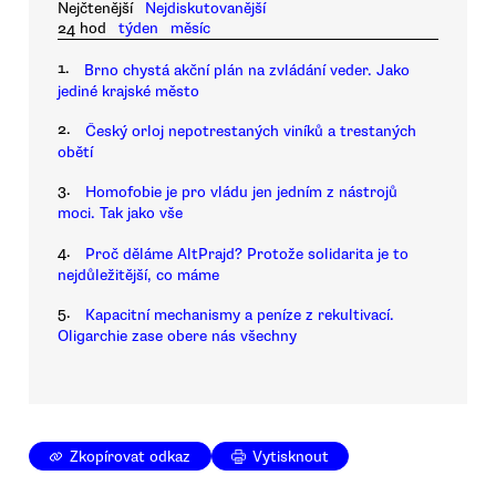
Nejčtenější
Nejdiskutovanější
24 hod
týden
měsíc
1.
Brno chystá akční plán na zvládání veder. Jako
jediné krajské město
2.
Český orloj nepotrestaných viníků a trestaných
obětí
3.
Homofobie je pro vládu jen jedním z nástrojů
moci. Tak jako vše
4.
Proč děláme AltPrajd? Protože solidarita je to
nejdůležitější, co máme
5.
Kapacitní mechanismy a peníze z rekultivací.
Oligarchie zase obere nás všechny
Zkopírovat odkaz
Vytisknout