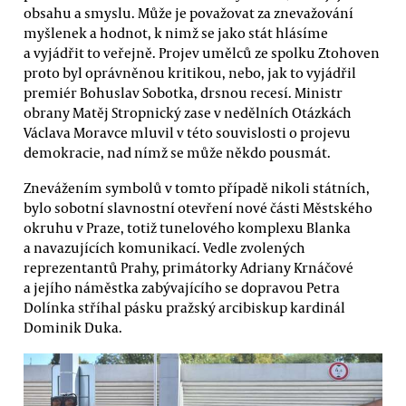
obsahu a smyslu. Může je považovat za znevažování
myšlenek a hodnot, k nimž se jako stát hlásíme
a vyjádřit to veřejně. Projev umělců ze spolku Ztohoven
proto byl oprávněnou kritikou, nebo, jak to vyjádřil
premiér Bohuslav Sobotka, drsnou recesí. Ministr
obrany Matěj Stropnický zase v nedělních Otázkách
Václava Moravce mluvil v této souvislosti o projevu
demokracie, nad nímž se může někdo pousmát.
Znevážením symbolů v tomto případě nikoli státních,
bylo sobotní slavnostní otevření nové části Městského
okruhu v Praze, totiž tunelového komplexu Blanka
a navazujících komunikací. Vedle zvolených
reprezentantů Prahy, primátorky Adriany Krnáčové
a jejího náměstka zabývajícího se dopravou Petra
Dolínka stříhal pásku pražský arcibiskup kardinál
Dominik Duka.