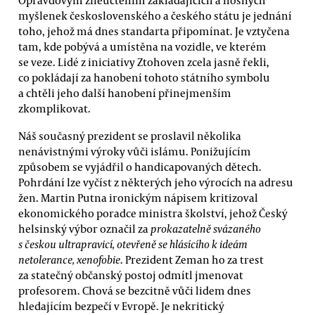
myšlenek československého a českého státu je jednání
toho, jehož má dnes standarta připomínat. Je vztyčena
tam, kde pobývá a umístěna na vozidle, ve kterém
se veze. Lidé z iniciativy Ztohoven zcela jasně řekli,
co pokládají za hanobení tohoto státního symbolu
a chtěli jeho další hanobení přinejmenším
zkomplikovat.
Náš současný prezident se proslavil několika
nenávistnými výroky vůči islámu. Ponižujícím
způsobem se vyjádřil o handicapovaných dětech.
Pohrdání lze vyčíst z některých jeho výrocích na adresu
žen. Martin Putna ironickým nápisem kritizoval
ekonomického poradce ministra školství, jehož Český
helsinský výbor označil za
prokazatelně svázaného
s českou ultrapravicí, otevřeně se hlásícího k ideám
netolerance, xenofobie
. Prezident Zeman ho za trest
za statečný občanský postoj odmítl jmenovat
profesorem. Chová se bezcitně vůči lidem dnes
hledajícím bezpečí v Evropě. Je nekritický