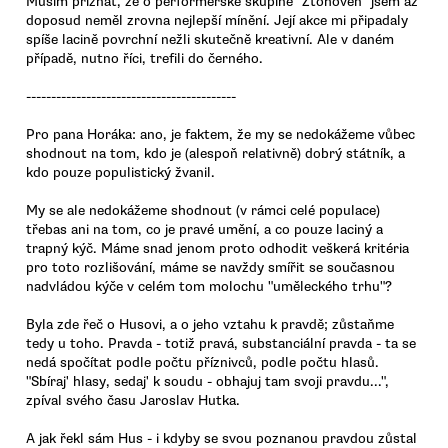
Musím přiznat, že o performerské skupině "Ztohoven" jsem až
doposud neměl zrovna nejlepší mínění. Její akce mi připadaly
spíše lacině povrchní nežli skutečně kreativní. Ale v daném
případě, nutno říci, trefili do černého.
------------------------------------------
Pro pana Horáka: ano, je faktem, že my se nedokážeme vůbec
shodnout na tom, kdo je (alespoň relativně) dobrý státník, a
kdo pouze populistický žvanil.
My se ale nedokážeme shodnout (v rámci celé populace)
třebas ani na tom, co je pravé umění, a co pouze laciný a
trapný kýč. Máme snad jenom proto odhodit veškerá kritéria
pro toto rozlišování, máme se navždy smířit se současnou
nadvládou kýče v celém tom molochu "uměleckého trhu"?
Byla zde řeč o Husovi, a o jeho vztahu k pravdě; zůstaňme
tedy u toho. Pravda - totiž pravá, substanciální pravda - ta se
nedá spočítat podle počtu příznivců, podle počtu hlasů.
"Sbíraj' hlasy, sedaj' k soudu - obhajuj tam svoji pravdu...",
zpíval svého času Jaroslav Hutka.
A jak řekl sám Hus - i kdyby se svou poznanou pravdou zůstal