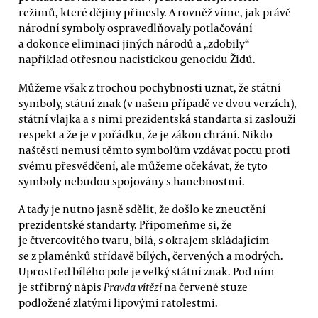
režimů, které dějiny přinesly. A rovněž víme, jak právě
národní symboly ospravedlňovaly potlačování
a dokonce eliminaci jiných národů a „zdobily“
například otřesnou nacistickou genocidu Židů.
Můžeme však z trochou pochybnosti uznat, že státní
symboly, státní znak (v našem případě ve dvou verzích),
státní vlajka a s nimi prezidentská standarta si zaslouží
respekt a že je v pořádku, že je zákon chrání. Nikdo
naštěstí nemusí těmto symbolům vzdávat poctu proti
svému přesvědčení, ale můžeme očekávat, že tyto
symboly nebudou spojovány s hanebnostmi.
A tady je nutno jasně sdělit, že došlo ke zneuctění
prezidentské standarty. Připomeňme si, že
je čtvercovitého tvaru, bílá, s okrajem skládajícím
se z plaménků střídavě bílých, červených a modrých.
Uprostřed bílého pole je velký státní znak. Pod ním
je stříbrný nápis
Pravda vítězí
na červené stuze
podložené zlatými lipovými ratolestmi.