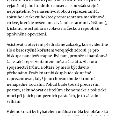
vyjádření jeho hradního souseda, jsou však stejně
nepřijatelné. Nesnášenlivost obou reprezentantů,
státního i církevního (tedy reprezentanta menšinové
církve, která je ovšem mezi všemi ostatními většinou),
k islámu je ostudná a svolává na Českou republiku
oprávněné opovržení.
Asistovat u otevření předražené zakázky, kde evidentně
šlo o bezostyšné kořistění veřejných zdrojů, je pro
biskupa nanejvýš trapné. Byl tam, protože si namlouvá,
že je také reprezentantem města či státu. Ale toto
spojenectví trůnu a oltáře by mělo být dávno
překonáno. Pražský arcibiskup bude skutečně
reprezentovat, když jeho chování bude skromné,
nenápadné, sociální. Pokud bude toužit především
po tom, sekundovat držitelům ekonomické a politické
moci při jejích pompézních parádách, je to zásadní
selhání.
V demokracii by hybatelem událostí měla být občanská