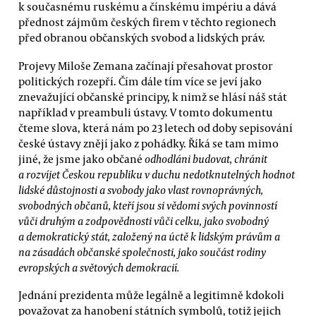
k současnému ruskému a čínskému impériu a dává
přednost zájmům českých firem v těchto regionech
před obranou občanských svobod a lidských práv.
Projevy Miloše Zemana začínají přesahovat prostor
politických rozepří. Čím dále tím více se jeví jako
znevažující občanské principy, k nimž se hlásí náš stát
například v preambuli ústavy. V tomto dokumentu
čteme slova, která nám po 23 letech od doby sepisování
české ústavy znějí jako z pohádky. Říká se tam mimo
jiné, že jsme jako občané
odhodláni budovat, chránit
a rozvíjet Českou republiku v duchu nedotknutelných hodnot
lidské důstojnosti a svobody jako vlast rovnoprávných,
svobodných občanů, kteří jsou si vědomi svých povinností
vůči druhým a zodpovědnosti vůči celku, jako svobodný
a demokratický stát, založený na úctě k lidským právům a
na zásadách občanské společnosti, jako součást rodiny
evropských a světových demokracií.
Jednání prezidenta může legálně a legitimně kdokoli
považovat za hanobení státních symbolů, totiž jejich