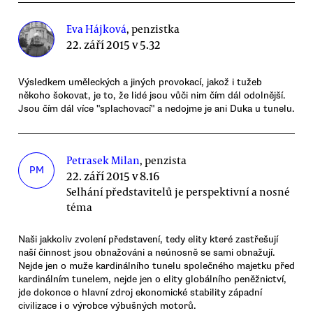
Eva Hájková
, penzistka
22. září 2015 v 5.32
Výsledkem uměleckých a jiných provokací, jakož i tužeb
někoho šokovat, je to, že lidé jsou vůči nim čím dál odolnější.
Jsou čím dál více "splachovací" a nedojme je ani Duka u tunelu.
Petrasek Milan
, penzista
PM
22. září 2015 v 8.16
Selhání představitelů je perspektivní a nosné
téma
Naši jakkoliv zvolení představení, tedy elity které zastřešují
naší činnost jsou obnažováni a neúnosně se sami obnažují.
Nejde jen o muže kardinálního tunelu společného majetku před
kardinálním tunelem, nejde jen o elity globálního peněžnictví,
jde dokonce o hlavní zdroj ekonomické stability západní
civilizace i o výrobce výbušných motorů.