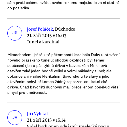
sám proti celému světu, svého rozumu maje,bude za ní stát až
do posledka.
Josef Poláček
, Důchodce
JP
21. září 2015 v 16.03
Tunel a kardinál
Mimochodem, ještě k té přítomnosti kardinála Duky u otevření
nového pražského tunelu: shodou okolností byl téměř
současně (jen o pár týdnů dříve) v bavorském Mnichově
otevřen také jeden hodně velký a velmi nákladný tunel; ale
dokonce ani v silně klerikálním Bavorsku u té slávy s jeho
otevřením nebyl přítomen žádný reprezentant katolické
církve. Snad bavorští duchovní mají přece jenom poněkud větší
smysl pro uměřenost.
Jiří Vyleťal
JV
21. září 2015 v 16.14
Viděl bych onen odvážný umělecký počin