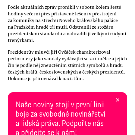
Podle aktuálních zpráv pronikli v sobotu kolem šesté
hodiny večerní přes přistavené lešení v přestrojení
za kominíky na střechu Nového královského paláce
na Pražském hradě tři muži. Odstranili ze stožáru
prezidentskou standardu a nahradili ji velkými rudými
trenýrkami.
Prezidentův mluvčí Jiří Ovčáček charakterizoval
performery jako vandaly vydávající se za umělce a jejich
čin je podle něj zneuctěním státních symbolů a hradu
českých králů, československých a českých prezidentů.
Dokonce je přirovnával k nacistům.
×
Naše noviny stojí v první linii
boje za svobodné novinářství
a lidská práva. Podpořte nás
a přidejte se k nám!