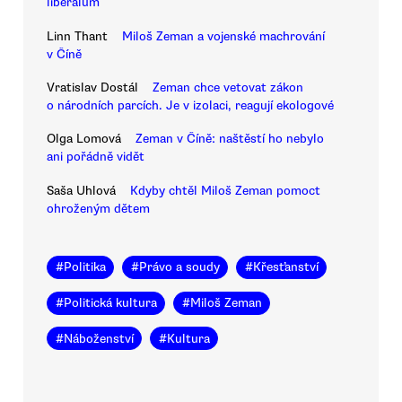
liberálům
Linn Thant
Miloš Zeman a vojenské machrování
v Číně
Vratislav Dostál
Zeman chce vetovat zákon
o národních parcích. Je v izolaci, reagují ekologové
Olga Lomová
Zeman v Číně: naštěstí ho nebylo
ani pořádně vidět
Saša Uhlová
Kdyby chtěl Miloš Zeman pomoct
ohroženým dětem
#
Politika
#
Právo a soudy
#
Křesťanství
#
Politická kultura
#
Miloš Zeman
#
Náboženství
#
Kultura