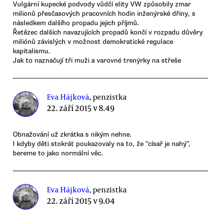
Vulgární kupecké podvody vůdčí elity VW způsobily zmar
milionů přesčasových pracovních hodin inženýrské dřiny, s
následkem dalšího propadu jejich příjmů.
Řetězec dalších navazujících propadů končí v rozpadu důvěry
miliónů závislých v možnost demokratické regulace
kapitalismu.
Jak to naznačují tři muži a varovné trenýrky na střeše
Eva Hájková
, penzistka
22. září 2015 v 8.49
Obnažování už zkrátka s nikým nehne.
I kdyby děti stokrát poukazovaly na to, že "císař je nahý",
bereme to jako normální věc.
Eva Hájková
, penzistka
22. září 2015 v 9.04