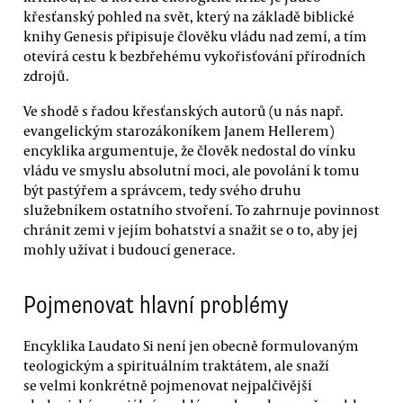
křesťanský pohled na svět, který na základě biblické
knihy Genesis připisuje člověku vládu nad zemí, a tím
otevírá cestu k bezbřehému vykořisťování přírodních
zdrojů.
Ve shodě s řadou křesťanských autorů (u nás např.
evangelickým starozákoníkem Janem Hellerem)
encyklika argumentuje, že člověk nedostal do vínku
vládu ve smyslu absolutní moci, ale povolání k tomu
být pastýřem a správcem, tedy svého druhu
služebníkem ostatního stvoření. To zahrnuje povinnost
chránit zemi v jejím bohatství a snažit se o to, aby jej
mohly užívat i budoucí generace.
Pojmenovat hlavní problémy
Encyklika Laudato Si není jen obecně formulovaným
teologickým a spirituálním traktátem, ale snaží
se velmi konkrétně pojmenovat nejpalčivější