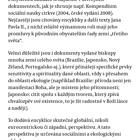
dokumentech, jak je shrnuje např. Kompendium
sociální nauky církve (2004, české vydání 2008).
Nejčastěji jsou citovány encykliky a další texty Jana
Pavla II., z nichž zvláště významnou roli mají jeho
promluvy k původním obyvatelům řady zemí „třetího
světa“.
Velmi důležité jsou i dokumenty vydané biskupy
mnoha zemí celého světa (Brazílie, Japonsko, Nový
Zéland, Portugalsko aj.), které přinášejí specifické prvky
senzitivity a spirituality dané oblasti, vždy s přesahem
do oblasti ekologie (například Brazílie: příroda není jen
manifestací Boha, ale je místem jeho přítomnosti;
Japonsko: cítit spolu s každým tvorem, který zpívá
chvalozpěv své existence, to je žít radostně v Boží lásce
a naději).
To dodává encyklice skutečně globální, nikoli
eurocentrickou či západní, perspektivu. A tato
perspektiva je určována sociálními a ekologickými