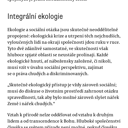
Integrální ekologie
Ekologie a sociální otázka jsou skutečně neoddělitelně
propojené: ekologická krize a utrpení těch nejchudších,
vyloučených lidí na okraji společnosti jdou ruku v ruce.
Tyto dvě zdánlivě samostatné, ve skutečnosti však
hluboce spjaté oblasti se neustále prolínají. Každé
ekologické hnutí, ať nábožensky založené, či nikoli,
musí vzít v úvahu sociální perspektivu, zajímat
se o práva chudých a diskriminovaných.
„Skutečně ekologický přístup je vždy zároveň sociální;
musí do diskuse o životním prostředí zahrnout otázku
spravedlnosti, tak aby bylo možné zároveň slyšet nářek
Země i nářek chudých.“
Vztah k přírodě nelze oddělovat od vztahu k druhým
lidem a od transcendence k Bohu. Hluboké společenství
člověka se světem přírody není možné, pokud člověku