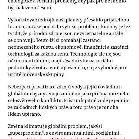
ekologické a sociální problémy, aby pak pro ně mohlo
být nalezeno řešení.
Vykořisťování zdrojů naší planety přesáhlo přijatelnou
hranici, aniž se podařilo vyřešit problém chudoby. Je lež
tvrdit, že přírodní zdroje jsou nevyčerpatelné a stále
se obnovují. Touto lží si pomáhají zastánci
neomezeného růstu, ekonomové, finančníci a zastánci
technologií za každou cenu. Technologie ale nejsou
něčím neutrálním, mají zásadní vliv na sociální
podmínky života a vnucují všem to, co je výhodné pro
určité mocenské skupiny.
Nebezpečí privatizace zdrojů vody a jejich ovládnutí
globálním byznysem je zmíněno jako příčina možného
celosvětového konfliktu. Přístup k pitné vodě je jedním
ze základních lidských práv, a toto právo je mnoha
lidem upíráno.
Změna klimatu je globální problém, jakýsi
„superproblém“, s environmentálními, sociálními,