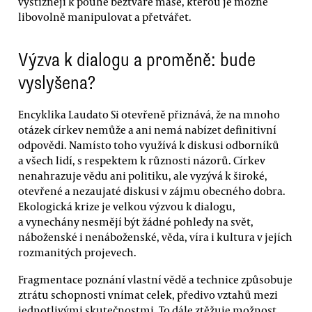
výstižněji k pouhé beztvaré mase, kterou je možné
libovolně manipulovat a přetvářet.
Výzva k dialogu a proměně: bude
vyslyšena?
Encyklika Laudato Si otevřeně přiznává, že na mnoho
otázek církev nemůže a ani nemá nabízet definitivní
odpovědi. Namísto toho využívá k diskusi odborníků
a všech lidí, s respektem k různosti názorů. Církev
nenahrazuje vědu ani politiku, ale vyzývá k široké,
otevřené a nezaujaté diskusi v zájmu obecného dobra.
Ekologická krize je velkou výzvou k dialogu,
a vynechány nesmějí být žádné pohledy na svět,
náboženské i nenáboženské, věda, víra i kultura v jejích
rozmanitých projevech.
Fragmentace poznání vlastní vědě a technice způsobuje
ztrátu schopnosti vnímat celek, předivo vztahů mezi
jednotlivými skutečnostmi. To dále ztěžuje možnost