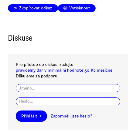
Zkopírovat odkaz
Vytisknout
Diskuse
Pro přístup do diskusí zadejte
pravidelný dar v minimální hodnotě 50 Kč měsíčně
Děkujeme za podporu.
Přihlásit →
Zapomněli jste heslo?