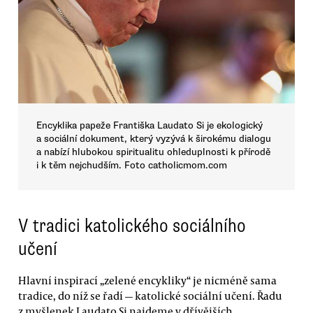
Encyklika papeže Františka Laudato Si je ekologický
a sociální dokument, který vyzývá k širokému dialogu
a nabízí hlubokou spiritualitu ohleduplnosti k přírodě
i k těm nejchudším. Foto catholicmom.com
V tradici katolického sociálního
učení
Hlavní inspirací „zelené encykliky“ je nicméně sama
tradice, do níž se řadí — katolické sociální učení. Řadu
z myšlenek Laudato Si najdeme v dřívějších