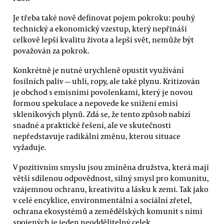
Je třeba také nově definovat pojem pokroku: pouhý
technický a ekonomický vzestup, který nepřináší
celkově lepší kvalitu života a lepší svět, nemůže být
považován za pokrok.
Konkrétně je nutné urychleně opustit využívání
fosilních paliv — uhlí, ropy, ale také plynu. Kritizován
je obchod s emisními povolenkami, který je novou
formou spekulace a nepovede ke snížení emisí
skleníkových plynů. Zdá se, že tento způsob nabízí
snadné a praktické řešení, ale ve skutečnosti
nepředstavuje radikální změnu, kterou situace
vyžaduje.
V pozitivním smyslu jsou zmíněna družstva, která mají
větší sdílenou odpovědnost, silný smysl pro komunitu,
vzájemnou ochranu, kreativitu a lásku k zemi. Tak jako
v celé encyklice, environmentální a sociální zřetel,
ochrana ekosystémů a zemědělských komunit s nimi
spojených je jeden neoddělitelný celek.