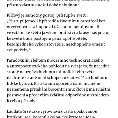
přístup vlastní dnešní době nabídnout.
Klíčový je samotný postoj, přístup ke světu:
„Přistupujeme-li k přírodě a životnímu prostředí bez
otevřenosti a schopnosti užasnout, nemluvíme-li
ve vztahu ke světu jazykem bratrství a krásy, náš postoj
ke světu bude postojem pána, spotřebitele,
bezohledného vykořisťovatele, neschopného omezit
své potřeby.“
Paradoxním efektem moderního technokratického
a antropocentrického pohledu na svět je to, že na jedné
straně neuznává hodnotu mimolidského světa,
na druhé straně není schopen uznat zvláštní hodnotu
lidské bytosti. Kritika antropocentrismu nicméně
neznamená přitakání biocentrismu: člověk má zvláštní
postavení a především zvláštní odpovědnost vzhledem
k celku přírody.
Laudato Si se také vyrovnává s často opakovanou
kritikou, že u kořenů ekologické krize je judeo-