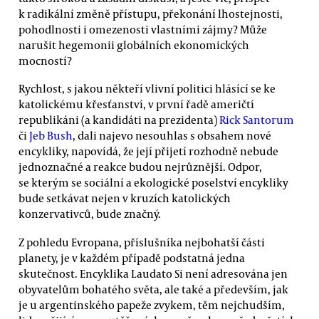
k radikální změně přístupu, překonání lhostejnosti,
pohodlnosti i omezenosti vlastními zájmy? Může
narušit hegemonii globálních ekonomických
mocností?
Rychlost, s jakou někteří vlivní politici hlásící se ke
katolickému křesťanství, v první řadě američtí
republikáni (a kandidáti na prezidenta)
Rick Santorum
či
Jeb Bush
, dali najevo nesouhlas s obsahem nové
encykliky, napovídá, že její přijetí rozhodně nebude
jednoznačné a reakce budou nejrůznější. Odpor,
se kterým se sociální a ekologické poselství encykliky
bude setkávat nejen v kruzích katolických
konzervativců, bude značný.
Z pohledu Evropana, příslušníka nejbohatší části
planety, je v každém případě podstatná jedna
skutečnost. Encyklika Laudato Si není adresována jen
obyvatelům bohatého světa, ale také a především, jak
je u argentinského papeže zvykem, těm nejchudším,