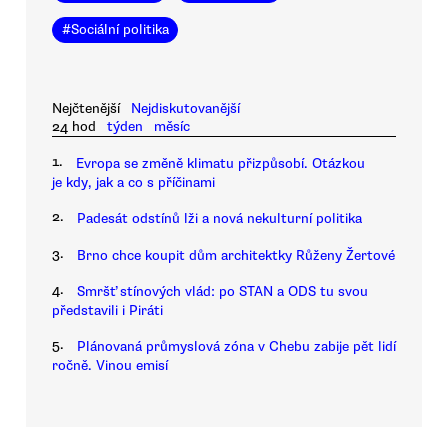
#
Sociální politika
Nejčtenější
Nejdiskutovanější
24 hod
týden
měsíc
1.
Evropa se změně klimatu přizpůsobí. Otázkou
je kdy, jak a co s příčinami
2.
Padesát odstínů lži a nová nekulturní politika
3.
Brno chce koupit dům architektky Růženy Žertové
4.
Smršť stínových vlád: po STAN a ODS tu svou
představili i Piráti
5.
Plánovaná průmyslová zóna v Chebu zabije pět lidí
ročně. Vinou emisí