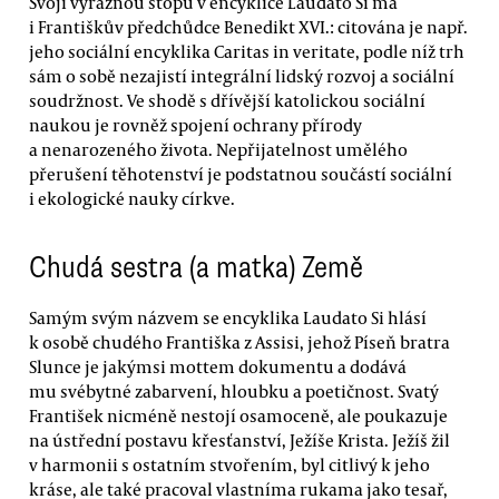
Svoji výraznou stopu v encyklice Laudato Si má
i Františkův předchůdce Benedikt XVI.: citována je např.
jeho sociální encyklika Caritas in veritate, podle níž trh
sám o sobě nezajistí integrální lidský rozvoj a sociální
soudržnost. Ve shodě s dřívější katolickou sociální
naukou je rovněž spojení ochrany přírody
a nenarozeného života. Nepřijatelnost umělého
přerušení těhotenství je podstatnou součástí sociální
i ekologické nauky církve.
Chudá sestra (a matka) Země
Samým svým názvem se encyklika Laudato Si hlásí
k osobě chudého Františka z Assisi, jehož Píseň bratra
Slunce je jakýmsi mottem dokumentu a dodává
mu svébytné zabarvení, hloubku a poetičnost. Svatý
František nicméně nestojí osamoceně, ale poukazuje
na ústřední postavu křesťanství, Ježíše Krista. Ježíš žil
v harmonii s ostatním stvořením, byl citlivý k jeho
kráse, ale také pracoval vlastníma rukama jako tesař,