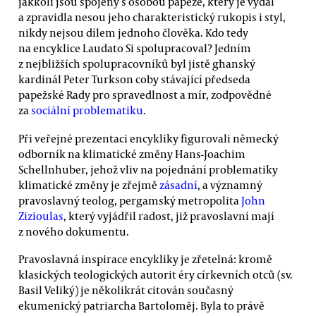
jakkoli jsou spojeny s osobou papeže, který je vydal
a zpravidla nesou jeho charakteristický rukopis i styl,
nikdy nejsou dílem jednoho člověka. Kdo tedy
na encyklice Laudato Si spolupracoval? Jedním
z nejbližších spolupracovníků byl jistě ghanský
kardinál Peter Turkson coby stávající předseda
papežské Rady pro spravedlnost a mír, zodpovědné
za
sociální problematiku
.
Při veřejné prezentaci encykliky figurovali německý
odborník na klimatické změny Hans-Joachim
Schellnhuber, jehož vliv na pojednání problematiky
klimatické změny je zřejmě
zásadní
, a významný
pravoslavný teolog, pergamský metropolita
John
Zizioulas
, který vyjádřil radost, již pravoslavní mají
z nového dokumentu.
Pravoslavná inspirace encykliky je zřetelná: kromě
klasických teologických autorit éry církevních otců (sv.
Basil Veliký) je několikrát citován současný
ekumenický patriarcha Bartoloměj. Byla to právě