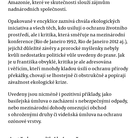
Amazonie, které ve skutečnosti slouží zájmům
nadnárodních společností.
Opakovaně v encyklice zaznívá chvála ekologických
iniciativa a všech těch, kdo usilují o ochranu životního
prostředí, ale i kritika, která směřuje na mezinárodní
konference (Rio de Janeiro 1992, Rio de Janeiro 2012 aj.),
jejichž důležité závěry a prorocké myšlenky nebyly
kvůli nedostatku politické vůle uvedeny do praxe. Jak
je u Františka obvyklé, kritika je ale adresována
i věřícím, kteří mnohdy kladou úsilí o ochranu přírody
překážky, chovají se lhostejně či obstrukčně a popírají
závažnost ekologické krize.
Uvedeny jsou nicméně i pozitivní příklady, jako
basilejská úmluva o zacházení s nebezpečnými odpady,
nebo mezinárodní dohody omezující obchod
s ohroženými druhy či vídeňská úmluva na ochranu
ozónové vrstvy.