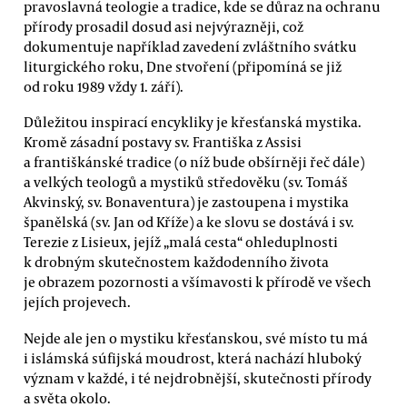
pravoslavná teologie a tradice, kde se důraz na ochranu
přírody prosadil dosud asi nejvýrazněji, což
dokumentuje například zavedení zvláštního svátku
liturgického roku, Dne stvoření (připomíná se již
od roku 1989 vždy 1. září).
Důležitou inspirací encykliky je křesťanská mystika.
Kromě zásadní postavy sv. Františka z Assisi
a františkánské tradice (o níž bude obšírněji řeč dále)
a velkých teologů a mystiků středověku (sv. Tomáš
Akvinský, sv. Bonaventura) je zastoupena i mystika
španělská (sv. Jan od Kříže) a ke slovu se dostává i sv.
Terezie z Lisieux, jejíž „malá cesta“ ohleduplnosti
k drobným skutečnostem každodenního života
je obrazem pozornosti a všímavosti k přírodě ve všech
jejích projevech.
Nejde ale jen o mystiku křesťanskou, své místo tu má
i islámská súfijská moudrost, která nachází hluboký
význam v každé, i té nejdrobnější, skutečnosti přírody
a světa okolo.