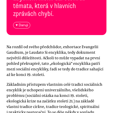
témata, která v hlavních
zprávách chybí.
♥ Daruji
Na rozdíl od svého předchůdce, exhortace Evangelii
Gaudium, je Laudato Si encyklika, tedy dokument
největší důležitosti. Ačkoli to může vypadat na první
pohled překvapivě, tato „ekologická“ encyklika patří
mezi sociální encykliky, řadí se tedy do tradice sahající
až ke konci 19. století.
Základním přístupem vlastním celé tradici sociálních
encyklik je uchopení univerzálního, všelidského
problému (sociální otázka na konci 19. století,
ekologická krize na začátku století 21.) na základě
vlastní tradice církve, tradice teologické, spirituální
i prakticky pastorační. To se děje někdy v souladu,