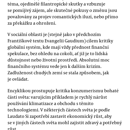
téma, ojedinělé filantropické skutky a vzbuzuje
se pomíjivý zájem, ale skutečné pokusy o změnu jsou
považovány za projev romantických iluzí, nebo přímo
za překážku a ohrožení.
V sociální oblasti je (stejně jako v předchozím
Františkově textu Evangelii Gaudium) cílem kritiky
globální systém, kde mají vždy přednost finanční
spekulace, bez ohledu na cokoli, ať již je to lidská
důstojnost nebo životní prostředí. Absolutní moc
finančního systému vede jen k dalším krizím.
Zadluženost chudých zemí se stala způsobem, jak
je ovládat.
Encyklikou prostupuje kritika konzumerismu bohaté
části světa: varujícím příkladem je rychlý nárůst
používání klimatizace a obchodu s těmito
technologiemi. V některých částech světa je podle
Laudato Si zapotřebí zastavit ekonomický růst, aby
se v jiných částech světa mohl zajistit zdravý a potřebný
růst.