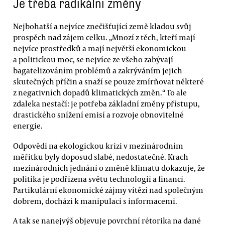
Je třeba radikální změny
Nejbohatší a nejvíce znečišťující země kladou svůj
prospěch nad zájem celku. „Mnozí z těch, kteří mají
nejvíce prostředků a mají největší ekonomickou
a politickou moc, se nejvíce ze všeho zabývají
bagatelizováním problémů a zakrýváním jejich
skutečných příčin a snaží se pouze zmírňovat některé
z negativních dopadů klimatických změn.“ To ale
zdaleka nestačí: je potřeba základní změny přístupu,
drastického snížení emisí a rozvoje obnovitelné
energie.
Odpovědi na ekologickou krizi v mezinárodním
měřítku byly doposud slabé, nedostatečné. Krach
mezinárodních jednání o změně klimatu dokazuje, že
politika je podřízena světu technologií a financí.
Partikulární ekonomické zájmy vítězí nad společným
dobrem, dochází k manipulaci s informacemi.
A tak se nanejvýš objevuje povrchní rétorika na dané