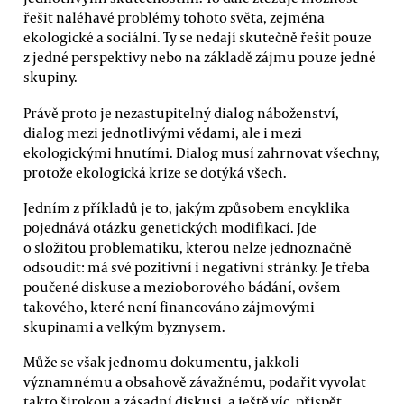
řešit naléhavé problémy tohoto světa, zejména
ekologické a sociální. Ty se nedají skutečně řešit pouze
z jedné perspektivy nebo na základě zájmu pouze jedné
skupiny.
Právě proto je nezastupitelný dialog náboženství,
dialog mezi jednotlivými vědami, ale i mezi
ekologickými hnutími. Dialog musí zahrnovat všechny,
protože ekologická krize se dotýká všech.
Jedním z příkladů je to, jakým způsobem encyklika
pojednává otázku genetických modifikací. Jde
o složitou problematiku, kterou nelze jednoznačně
odsoudit: má své pozitivní i negativní stránky. Je třeba
poučené diskuse a mezioborového bádání, ovšem
takového, které není financováno zájmovými
skupinami a velkým byznysem.
Může se však jednomu dokumentu, jakkoli
významnému a obsahově závažnému, podařit vyvolat
takto širokou a zásadní diskusi, a ještě víc, přispět