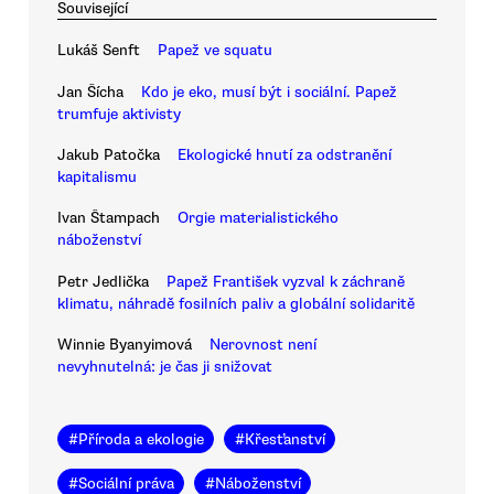
Související
Lukáš Senft
Papež ve squatu
Jan Šícha
Kdo je eko, musí být i sociální. Papež
trumfuje aktivisty
Jakub Patočka
Ekologické hnutí za odstranění
kapitalismu
Ivan Štampach
Orgie materialistického
náboženství
Petr Jedlička
Papež František vyzval k záchraně
klimatu, náhradě fosilních paliv a globální solidaritě
Winnie Byanyimová
Nerovnost není
nevyhnutelná: je čas ji snižovat
#
Příroda a ekologie
#
Křesťanství
#
Sociální práva
#
Náboženství