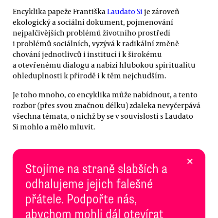
Encyklika papeže Františka
Laudato Si
je zároveň
ekologický a sociální dokument, pojmenování
nejpalčivějších problémů životního prostředí
i problémů sociálních, vyzývá k radikální změně
chování jednotlivců i institucí i k širokému
a otevřenému dialogu a nabízí hlubokou spiritualitu
ohleduplnosti k přírodě i k těm nejchudším.
Je toho mnoho, co encyklika může nabídnout, a tento
rozbor (přes svou značnou délku) zdaleka nevyčerpává
všechna témata, o nichž by se v souvislosti s Laudato
Si mohlo a mělo mluvit.
×
Stojíme na straně slabších a
odhalujeme jejich falešné
přátele. Podpořte nás,
abychom mohli dál otevírat