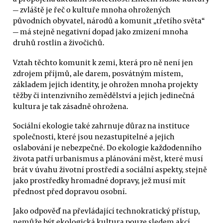
— zvláště je řeč o kultuře mnoha ohrožených
původních obyvatel, národů a komunit „třetího světa“
— má stejně negativní dopad jako zmizení mnoha
druhů rostlin a živočichů.
Vztah těchto komunit k zemi, která pro ně není jen
zdrojem příjmů, ale darem, posvátným místem,
základem jejich identity, je ohrožen mnoha projekty
těžby či intenzivního zemědělství a jejich jedinečná
kultura je tak zásadně ohrožena.
Sociální ekologie také zahrnuje důraz na instituce
společnosti, které jsou nezastupitelné a jejich
oslabování je nebezpečné. Do ekologie každodenního
života patří urbanismus a plánování měst, které musí
brát v úvahu životní prostředí a sociální aspekty, stejně
jako prostředky hromadné dopravy, jež musí mít
přednost před dopravou osobní.
Jako odpověď na převládající technokratický přístup,
nemůže být ekologická kultura pouze sledem akcí