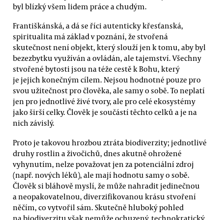
byl blízký všem lidem práce a chudým.
Františkánská, a dá se říci autenticky křesťanská,
spiritualita má základ v poznání, že stvořená
skutečnost není objekt, který slouží jen k tomu, aby byl
bezezbytku využíván a ovládán, ale tajemství. Všechny
stvořené bytosti jsou na téže cestě k Bohu, který
je jejich konečným cílem. Nejsou hodnotné pouze pro
svou užitečnost pro člověka, ale samy o sobě. To neplatí
jen pro jednotlivé živé tvory, ale pro celé ekosystémy
jako širší celky. Člověk je součástí těchto celků a je na
nich závislý.
Proto je takovou hrozbou ztráta biodiverzity; jednotlivé
druhy rostlin a živočichů, dnes akutně ohrožené
vyhynutím, nelze považovat jen za potenciální zdroj
(např. nových léků), ale mají hodnotu samy o sobě.
Člověk si bláhově myslí, že může nahradit jedinečnou
a neopakovatelnou, diverzifikovanou krásu stvoření
něčím, co vytvořil sám. Skutečně hluboký pohled
na biodiverzitu však nemůže ochuzený, technokratický