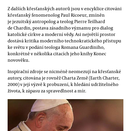
Z dalších křesťanských autorů jsou v encyklice citováni
křesťanský fenomenolog Paul Ricoeur, zmíněn
je jezuitský antropolog a teolog Pierre Teilhard
de Chardin, postava zásadního významu pro dialog
katolické církve a moderní vědy. Asi největší prostor
dostává kritika moderního technokratického přístupu
ke světu v podání teologa Romana Guardiniho,
konkrétně v několika citacích jeho knihy Konec
novověku.
Inspirační zdroje se nicméně neomezují na křesťanské
autory, citována je rovněž Charta Země (Earth Charter,
2000) v její výzvě k probuzení, k hledání udržitelného
života, k zápasu za spravedlnost a mír.