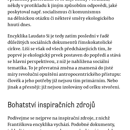
někdy v protikladu k jiným způsobům odpovědi, jaké
poskytoval např. socialismus či komunismus
na dělnickou otázku či některé směry ekologického
hnutí dnes.
Encyklika Laudato Si je tedy zatím poslední v řadě
důležitých sociálních dokumentů římskokatolické
církve. Liší se však od všech předcházejících tím, že
poprvé je ekologický prvek postaven do popředí a stává
se hlavní perspektivou, z níž je nahlížena sociální
tematika. To je převratná změna a znamená do jisté
míry revoluční opuštění antropocentrického přístupu:
člověk a jeho potřeby již nejsou tím primárním. Nebo
jinak a přesněji: již nejsou izolovány od celku stvoření.
Bohatství inspiračních zdrojů
Podívejme se nejprve na inspirační zdroje, z nichž
Františkova encyklika vychází. Podobné dokumenty,