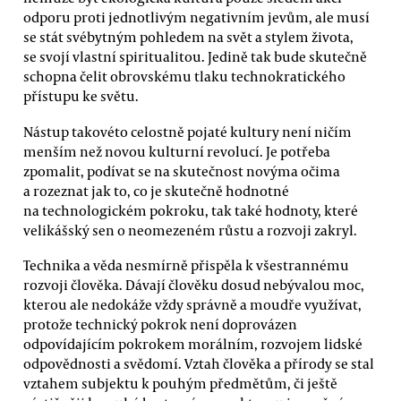
odporu proti jednotlivým negativním jevům, ale musí
se stát svébytným pohledem na svět a stylem života,
se svojí vlastní spiritualitou. Jedině tak bude skutečně
schopna čelit obrovskému tlaku technokratického
přístupu ke světu.
Nástup takovéto celostně pojaté kultury není ničím
menším než novou kulturní revolucí. Je potřeba
zpomalit, podívat se na skutečnost novýma očima
a rozeznat jak to, co je skutečně hodnotné
na technologickém pokroku, tak také hodnoty, které
velikášský sen o neomezeném růstu a rozvoji zakryl.
Technika a věda nesmírně přispěla k všestrannému
rozvoji člověka. Dávají člověku dosud nebývalou moc,
kterou ale nedokáže vždy správně a moudře využívat,
protože technický pokrok není doprovázen
odpovídajícím pokrokem morálním, rozvojem lidské
odpovědnosti a svědomí. Vztah člověka a přírody se stal
vztahem subjektu k pouhým předmětům, či ještě