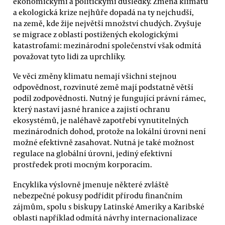
ekonomickými a politickými důsledky. Změna klimatu
a ekologická krize nejhůře dopadá na ty nejchudší,
na země, kde žije největší množství chudých. Zvyšuje
se migrace z oblastí postižených ekologickými
katastrofami: mezinárodní společenství však odmítá
považovat tyto lidi za uprchlíky.
Ve věci změny klimatu nemají všichni stejnou
odpovědnost, rozvinuté země mají podstatně větší
podíl zodpovědnosti. Nutný je fungující právní rámec,
který nastaví jasné hranice a zajistí ochranu
ekosystémů, je naléhavě zapotřebí vynutitelných
mezinárodních dohod, protože na lokální úrovni není
možné efektivně zasahovat. Nutná je také možnost
regulace na globální úrovni, jediný efektivní
prostředek proti mocným korporacím.
Encyklika výslovně jmenuje některé zvláště
nebezpečné pokusy podřídit přírodu finančním
zájmům, spolu s biskupy Latinské Ameriky a Karibské
oblasti například odmítá návrhy internacionalizace