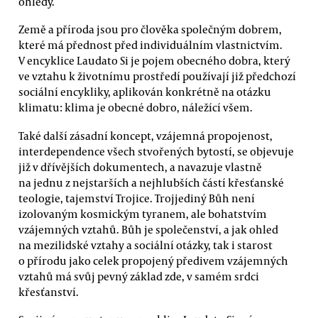
ohledy.
Země a příroda jsou pro člověka společným dobrem,
které má přednost před individuálním vlastnictvím.
V encyklice Laudato Si je pojem obecného dobra, který
ve vztahu k životnímu prostředí používají již předchozí
sociální encykliky, aplikován konkrétně na otázku
klimatu: klima je obecné dobro, náležící všem.
Také další zásadní koncept, vzájemná propojenost,
interdependence všech stvořených bytostí, se objevuje
již v dřívějších dokumentech, a navazuje vlastně
na jednu z nejstarších a nejhlubších částí křesťanské
teologie, tajemství Trojice. Trojjediný Bůh není
izolovaným kosmickým tyranem, ale bohatstvím
vzájemných vztahů. Bůh je společenství, a jak ohled
na mezilidské vztahy a sociální otázky, tak i starost
o přírodu jako celek propojený předivem vzájemných
vztahů má svůj pevný základ zde, v samém srdci
křesťanství.