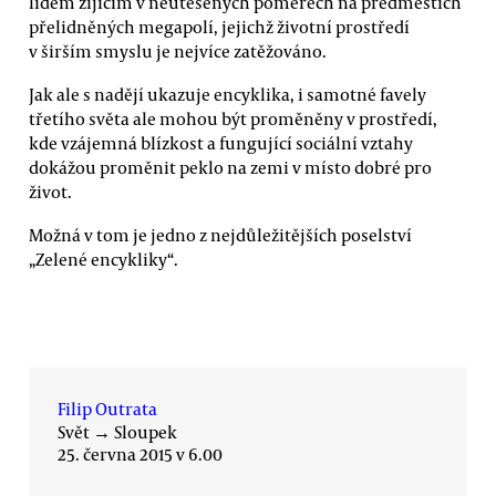
lidem žijícím v neutěšených poměrech na předměstích
přelidněných megapolí, jejichž životní prostředí
v širším smyslu je nejvíce zatěžováno.
Jak ale s nadějí ukazuje encyklika, i samotné favely
třetího světa ale mohou být proměněny v prostředí,
kde vzájemná blízkost a fungující sociální vztahy
dokážou proměnit peklo na zemi v místo dobré pro
život.
Možná v tom je jedno z nejdůležitějších poselství
„Zelené encykliky“.
Filip Outrata
Svět
→
Sloupek
25. června 2015 v 6.00