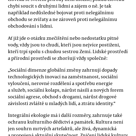
chybí soucit s druhými lidmi a zájem o ně. Je tak
například nedůsledné bojovat proti nelegálnímu
obchodu se zvířaty a ne zároveň proti nelegálnímu
obchodování s lidmi.
Ať již jde o otázku znečištění nebo nedostatku pitné
vody, vždy jsou to chudí, kteří jsou nejvíce postiženi,
kteří trpí spolu s chudou sestrou Zemí. Lidské prostředí
a přírodní prostředí se zhoršují vždy společně:
„Sociální dimenze globální změny zahrnují dopady
technologických inovací na zaměstnanost, sociální
vyloučení, nerovné rozdělení a spotřebu energie
a služeb, sociální kolaps, nárůst násilí a nových forem
sociální agrese, obchod s drogami, nárůst drogové
závislosti zvláště u mladých lidí, a ztrátu identity.“
Integrální ekologie má i další rozměry, zahrnuje také
ochranu kulturního dědictví a památek. Kultura není
jen souhrn mrtvých artefaktů, ale živá, dynamická
a propojená aktuální skutečnost. Zničení lidské kultury