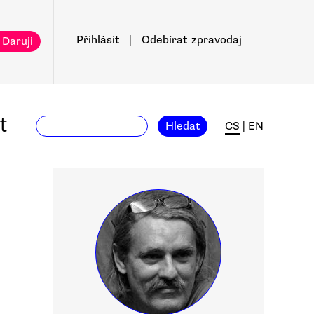
Přihlásit
|
Odebírat
zpravodaj
 Daruji
t
Hledat
CS
|
EN