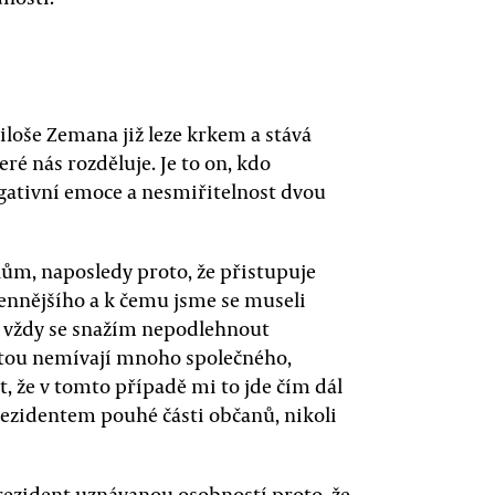
iloše Zemana již leze krkem a stává
é nás rozděluje. Je to on, kdo
ativní emoce a nesmiřitelnost dvou
ům, naposledy proto, že přistupuje
nnějšího a k čemu jsme se museli
o vždy se snažím nepodlehnout
tou nemívají mnoho společného,
 že v tomto případě mi to jde čím dál
rezidentem pouhé části občanů, nikoli
ezident uznávanou osobností proto, že