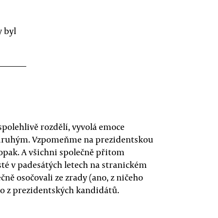
y byl
spolehlivě rozdělí, vyvolá emoce
či druhým. Vzpomeňme na prezidentskou
opak. A všichni společně přitom
té v padesátých letech na stranickém
ečně osočovali ze zrady (ano, z ničeho
oho z prezidentských kandidátů.