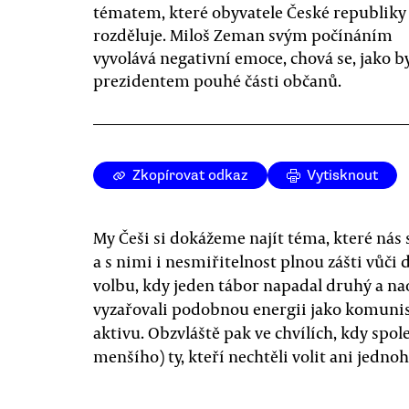
tématem, které obyvatele České republiky
rozděluje. Miloš Zeman svým počínáním
vyvolává negativní emoce, chová se, jako b
prezidentem pouhé části občanů.
Zkopírovat odkaz
Vytisknout
My Češi si dokážeme najít téma, které nás 
a s nimi i nesmiřitelnost plnou zášti vů
volbu, kdy jeden tábor napadal druhý a na
vyzařovali podobnou energii jako komunis
aktivu. Obzvláště pak ve chvílích, kdy spol
menšího) ty, kteří nechtěli volit ani jedn