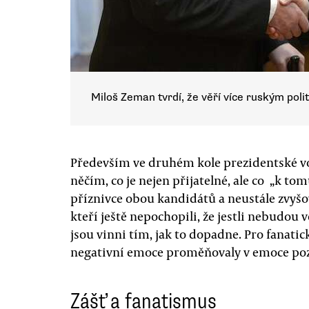
Miloš Zeman tvrdí, že věří více ruským pol
Především ve druhém kole prezidentské vo
něčím, co je nejen přijatelné, ale co „k t
příznivce obou kandidátů a neustále zvyšov
kteří ještě nepochopili, že jestli nebudou 
jsou vinni tím, jak to dopadne. Pro fanati
negativní emoce proměňovaly v emoce poz
Zášť a fanatismus