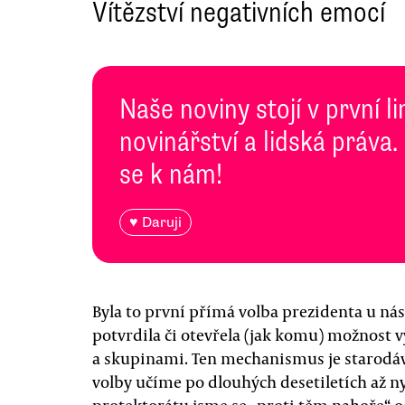
Vítězství negativních emocí
Naše noviny stojí v první l
novinářství a lidská práva.
se k nám!
♥ Daruji
Byla to první přímá volba prezidenta u nás
potvrdila či otevřela (jak komu) možnost 
a skupinami. Ten mechanismus je starodáv
volby učíme po dlouhých desetiletích až ny