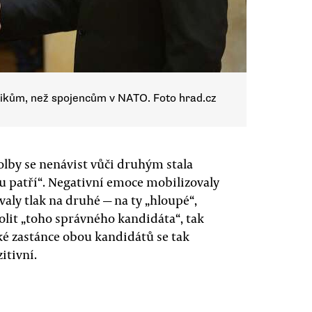
itikům, než spojencům v NATO. Foto hrad.cz
lby se nenávist vůči druhým stala
omu patří“. Negativní emoce mobilizovaly
aly tlak na druhé — na ty „hloupé“,
volit „toho správného kandidáta“, tak
cké zastánce obou kandidátů se tak
itivní.