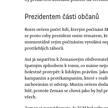
Prezidentem části občanů
Roste ovšem počet lidí, kterým počínání M
se proto coby prezident oním tématem, kter
momentálně svým počínáním vyvolává neg
protilehlých táborů.
Ani já nepatřím k Zemanovým obdivovatel
špatným způsobem k tomu, co máme nejce
bolestně protrpět: k lidským právům. Jak
kampaním a protikampaním, které s reali
zachovávám si odstup. Musím ovšem dodat,
hůř, protože Zeman se chová jako by byl p
všech.
Zeman si neuvědomuje, že TGM byl coby pr