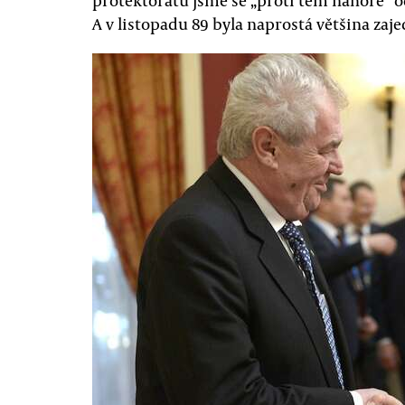
protektorátu jsme se „proti těm nahoře“ oc
A v listopadu 89 byla naprostá většina za