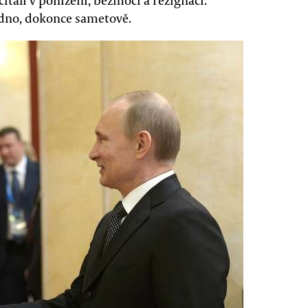
itali v ponížení, bezmoci a rezignaci.
jedno, dokonce sametově.