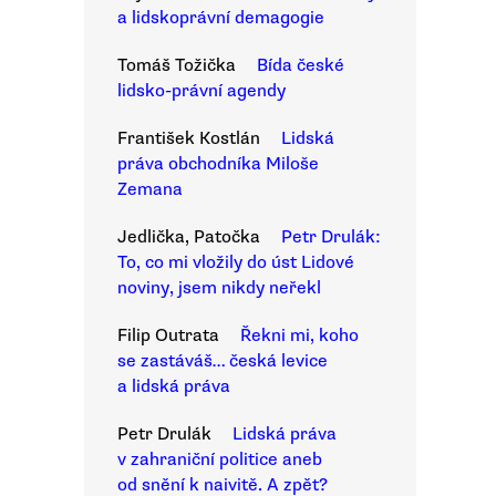
a lidskoprávní demagogie
Tomáš Tožička
Bída české
lidsko-právní agendy
František Kostlán
Lidská
práva obchodníka Miloše
Zemana
Jedlička, Patočka
Petr Drulák:
To, co mi vložily do úst Lidové
noviny, jsem nikdy neřekl
Filip Outrata
Řekni mi, koho
se zastáváš… česká levice
a lidská práva
Petr Drulák
Lidská práva
v zahraniční politice aneb
od snění k naivitě. A zpět?