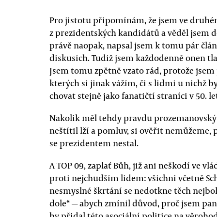
Pro jistotu připomínám, že jsem ve druhém
z prezidentských kandidátů a věděl jsem do
právě naopak, napsal jsem k tomu pár člá
diskusích. Tudíž jsem každodenně onen tlak
Jsem tomu zpětně vzato rád, protože jsem p
kterých si jinak vážím, či s lidmi u nichž
chovat stejně jako fanatičtí straníci v 50. l
Nakolik měl tehdy pravdu prozemanovský 
neštítil lží a pomluv, si ověřit nemůžeme,
se prezidentem nestal.
A TOP 09, zaplať Bůh, již ani neškodí ve v
proti nejchudším lidem: všichni včetně Sc
nesmyslné škrtání se nedotkne těch nejboh
dole“ — abych zmínil důvod, proč jsem pana 
by přidal této asociální politice na věroho