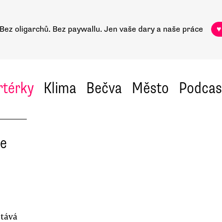
Bez oligarchů. Bez paywallu.
Jen vaše dary a naše práce
♥
rtérky
Klima
Bečva
Město
Podcas
že
stává