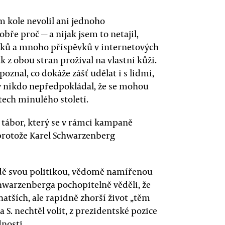
 kole nevolil ani jednoho
bře proč — a nijak jsem to netajil,
nků a mnoho příspěvků v internetových
 z obou stran prožíval na vlastní kůži.
oznal, co dokáže zášť udělat i s lidmi,
 by nikdo nepředpokládal, že se mohou
etech minulého století.
tábor, který se v rámci kampaně
 protože Karel Schwarzenberg
ládě svou politikou, vědomě namířenou
hwarzenberga pochopitelně věděli, že
atších, ale rapidně zhorší život „těm
S. nechtěl volit, z prezidentské pozice
dnosti.