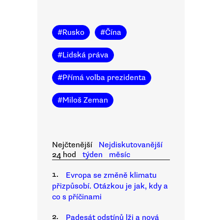
#
Rusko
#
Čína
#
Lidská práva
#
Přímá volba prezidenta
#
Miloš Zeman
Nejčtenější
Nejdiskutovanější
24 hod
týden
měsíc
1.
Evropa se změně klimatu
přizpůsobí. Otázkou je jak, kdy a
co s příčinami
2.
Padesát odstínů lži a nová