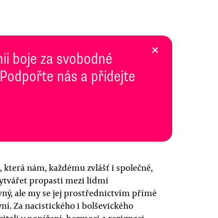
×
inii boje za svobodné
 Podpořte nás a přidejte
, která nám, každému zvlášť i společně,
vytvářet propasti mezi lidmi
ný, ale my se jej prostřednictvím přímé
ní. Za nacistického i bolševického