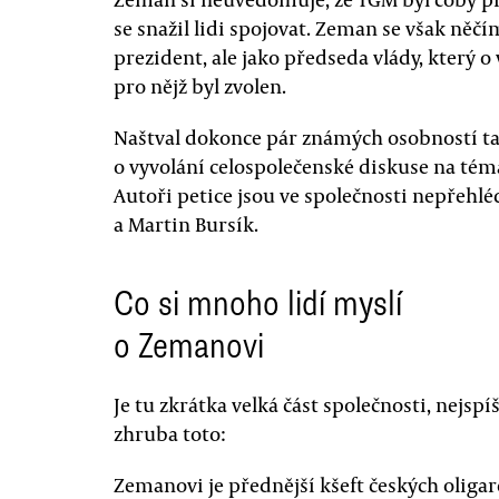
se snažil lidi spojovat. Zeman se však něč
prezident, ale jako předseda vlády, který 
pro nějž byl zvolen.
Naštval dokonce pár známých osobností tak
o vyvolání celospolečenské diskuse na tém
Autoři petice jsou ve společnosti nepřehlé
a Martin Bursík.
Co si mnoho lidí myslí
o Zemanovi
Je tu zkrátka velká část společnosti, nejspí
zhruba toto:
Zemanovi je přednější kšeft českých oliga