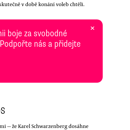
o skutečně v době konání voleb chtěli.
×
inii boje za svobodné
 Podpořte nás a přidejte
DS
ami — že Karel Schwarzenberg dosáhne