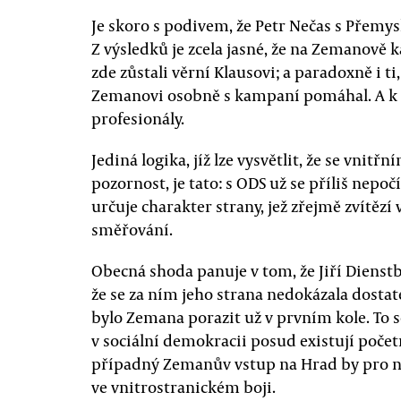
Je skoro s podivem, že Petr Nečas s Přemy
Z výsledků je zcela jasné, že na Zemanově 
zde zůstali věrní Klausovi; a paradoxně i ti
Zemanovi osobně s kampaní pomáhal. A k d
profesionály.
Jediná logika, jíž lze vysvětlit, že se vnit
pozornost, je tato: s ODS už se příliš nepočí
určuje charakter strany, jež zřejmě zvítěz
směřování.
Obecná shoda panuje v tom, že Jiří Dienst
že se za ním jeho strana nedokázala dosta
bylo Zemana porazit už v prvním kole. To 
v sociální demokracii posud existují početné
případný Zemanův vstup na Hrad by pro 
ve vnitrostranickém boji.