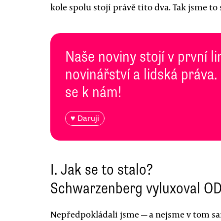
kole spolu stojí právě tito dva. Tak jsme t
Naše noviny stojí v první l
novinářství a lidská práva.
se k nám!
♥ Daruji
I. Jak se to stalo?
Schwarzenberg vyluxoval O
Nepředpokládali jsme — a nejsme v tom s