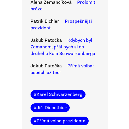
Alena Zemančíková
Prolomit
hráze
Patrik Eichler
Prospěšnější
prezident
Jakub Patočka
Kdybych byl
Zemanem, přál bych si do
druhého kola Schwarzenberga
Jakub Patočka
Přímá volba:
úspěch už teď
#
Karel Schwarzenberg
#
Jiří Dienstbier
#
Přímá volba prezidenta