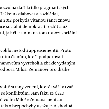
e pozvolna daří křídlo pragmatických
aškem oslabovat a rozkládat,
m 2012 poskytla vítanou šanci znovu
hce sociální demokracii rozbít a už
, jak čile s ním na tom mnozí sociální
 zvolilo metodu appeasementu. Proto
astním členům, kteří podporovali
zemanovcům vyvrcholila zbrkle vydaným
 podpora Miloši Zemanovi pro druhé
nitř strany vedení, které tváří v tvář
se konfliktům. Sám fakt, že ČSSD
í volbu Miloše Zemana, není ani
SD takto bezpochyby uvažuje. A vhodná