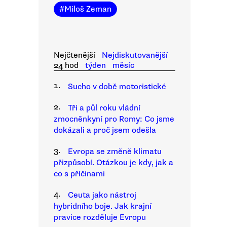
#
Miloš Zeman
Nejčtenější
Nejdiskutovanější
24 hod
týden
měsíc
1.
Sucho v době motoristické
2.
Tři a půl roku vládní
zmocněnkyní pro Romy: Co jsme
dokázali a proč jsem odešla
3.
Evropa se změně klimatu
přizpůsobí. Otázkou je kdy, jak a
co s příčinami
4.
Ceuta jako nástroj
hybridního boje. Jak krajní
pravice rozděluje Evropu