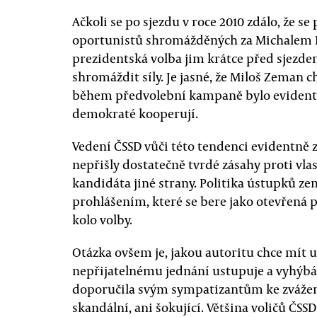
Ačkoli se po sjezdu v roce 2010 zdálo, že s
oportunistů shromážděných za Michalem H
prezidentská volba jim krátce před sjezde
shromáždit síly. Je jasné, že Miloš Zeman c
během předvolební kampaně bylo evidentní
demokraté kooperují.
Vedení ČSSD vůči této tendenci evidentně
nepřišly dostatečně tvrdé zásahy proti vl
kandidáta jiné strany. Politika ústupků 
prohlášením, které se bere jako otevřená
kolo volby.
Otázka ovšem je, jakou autoritu chce mít uv
nepřijatelnému jednání ustupuje a vyhýbá 
doporučila svým sympatizantům ke zvážen
skandální, ani šokující. Většina voličů ČS