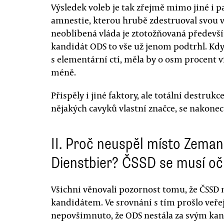
Výsledek voleb je tak zřejmě mimo jiné i
amnestie, kterou hrubě zdestruoval svou ve
neoblíbená vláda je ztotožňovaná předevš
kandidát ODS to vše už jenom podtrhl. Kdy
s elementární ctí, měla by o osm procent 
méně.
Přispěly i jiné faktory, ale totální destruk
nějakých cavyků vlastní značce, se nakone
II. Proč neuspěl místo Zema
Dienstbier? ČSSD se musí oči
Všichni věnovali pozornost tomu, že ČSSD 
kandidátem. Ve srovnání s tím prošlo ve
nepovšimnuto, že ODS nestála za svým kand