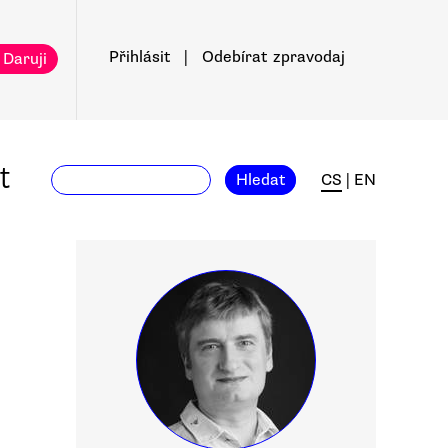
Přihlásit
|
Odebírat
zpravodaj
 Daruji
t
Hledat
CS
|
EN