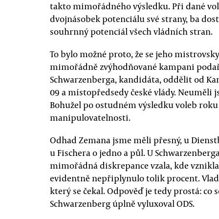
takto mimořádného výsledku. Při dané voleb
dvojnásobek potenciálu své strany, ba dost
souhrnný potenciál všech vládních stran.
To bylo možné proto, že se jeho mistrovsk
mimořádně zvýhodňované kampani podařil
Schwarzenberga, kandidáta, oddělit od Ka
09 a místopředsedy české vlády. Neuměli js
Bohužel po ostudném výsledku voleb roku 2
manipulovatelnosti.
Odhad Zemana jsme měli přesný, u Dienstbi
u Fischera o jedno a půl. U Schwarzenberga 
mimořádná diskrepance vzala, kde vznikla
evidentně nepřiplynulo tolik procent. Vla
který se čekal. Odpověď je tedy prostá: co se
Schwarzenberg úplně vyluxoval ODS.