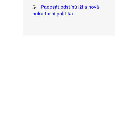
5.
Padesát odstínů lži a nová
nekulturní politika