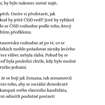
az, by bylo nakonec nutné najít.
pěch. Umíte si představit, jak
kud by ještě ČSSD vedl? Jistě by vyhlásil
lo se ČSSD rozhodne podle toho, který
ubším předklonu.
stanovisku rozhodne až po té, co se
hůzkách mohlo požadovat záruky lecčeho
řece vůbec nebyla slabá. Pokud by se
eď byla poslední chvíle, kdy bylo možné
tního jednání.
o, že se bojí jak Zemana, tak zemanovců
ísto toho, aby se sociální demokraté
i kampaň svého vlastního kandidáta,
yní odmítli poslušně postavit