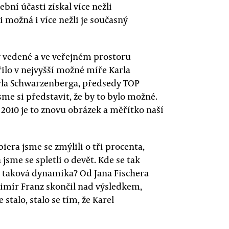
ní účasti získal více nežli
i možná i více nežli je současný
y vedené a ve veřejném prostoru
o v nejvyšší možné míře Karla
rla Schwarzenberga, předsedy TOP
me si představit, že by to bylo možné.
010 je to znovu obrázek a měřítko naší
era jsme se zmýlili o tři procenta,
jsme se spletli o devět. Kde se tak
 taková dynamika? Od Jana Fischera
dimír Franz skončil nad výsledkem,
 stalo, stalo se tím, že Karel