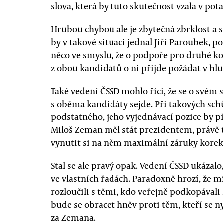
slova, která by tuto skutečnost vzala v pot
Hrubou chybou ale je zbytečná zbrklost a s
by v takové situaci jednal Jiří Paroubek, po
něco ve smyslu, že o podpoře pro druhé ko
z obou kandidátů o ni přijde požádat v hl
Také vedení ČSSD mohlo říci, že se o svém 
s oběma kandidáty sejde. Při takových sc
podstatného, jeho vyjednávací pozice by p
Miloš Zeman měl stát prezidentem, právě t
vynutit si na něm maximální záruky korek
Stal se ale pravý opak. Vedení ČSSD ukázal
ve vlastních řadách. Paradoxně hrozí, že m
rozloučili s těmi, kdo veřejně podkopával
bude se obracet hněv proti těm, kteří se n
za Zemana.