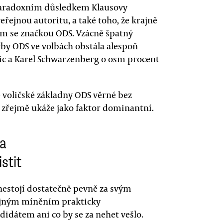
 paradoxním důsledkem Klausovy
řejnou autoritu, a také toho, že krajně
ím se značkou ODS. Vzácně špatný
by ODS ve volbách obstála alespoň
víc a Karel Schwarzenberg o osm procent
ce voličské základny ODS věrné bez
c zřejmě ukáže jako faktor dominantní.
na
stit
nestojí dostatečně pevně za svým
řejným míněním prakticky
idátem ani co by se za nehet vešlo.