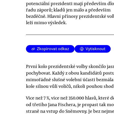
potenciální prezidenti mají především dl
řadu záporů; kladů jen málo a především
bezděčně. Hlavní přínosy prezidentské vol
leží mimo výsledek.
Zkopírovat odkaz
Vytisknout
První kolo prezidentské volby skončilo ja
pochybovat. Každý z obou kandidátů postup
mimořádně slušné volební účasti bezmála 
kole silnou vůlí voličů, nikoli pouhou sho
Více než 7 %, více než 350.000 hlasů, kter
od třetího Jana Fischera, je propast tak moh
straně na vstup do Sněmovny. Je bez nejm