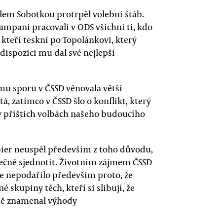
slem Sobotkou protrpěl volební štáb.
kampani pracovali v ODS všichni ti, kdo
, kteří teskní po Topolánkovi, který
ispozici mu dal své nejlepší
řnímu sporu v ČSSD věnovala větší
tá, zatímco v ČSSD šlo o konflikt, který
í v příštích volbách našeho budoucího
bier neuspěl především z toho důvodu,
tečně sjednotit. Životním zájmem ČSSD
se nepodařilo především proto, že
 skupiny těch, kteří si slibují, že
ně znamenal výhody