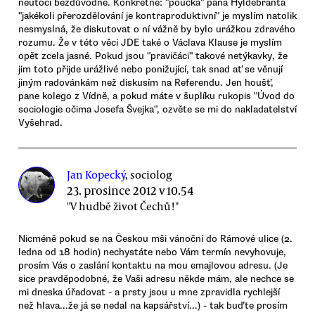
neútočí bezdůvodně. Konkrétně: "poučka" pana Hyldebranta
"jakékoli přerozdělování je kontraproduktivní" je myslím natolik
nesmyslná, že diskutovat o ní vážně by bylo urážkou zdravého
rozumu. Že v této věci JDE také o Václava Klause je myslím
opět zcela jasné. Pokud jsou "pravičáci" takové netýkavky, že
jim toto přijde urážlivé nebo ponižující, tak snad ať se věnují
jiným radovánkám než diskusím na Referendu. Jen houšť,
pane kolego z Vídně, a pokud máte v šuplíku rukopis "Úvod do
sociologie očima Josefa Švejka", ozvěte se mi do nakladatelství
Vyšehrad.
Jan Kopecký
, sociolog
23. prosince 2012 v 10.54
"V hudbě život Čechů!"
Nicméně pokud se na Českou mši vánoční do Rámové ulice (2.
ledna od 18 hodin) nechystáte nebo Vám termín nevyhovuje,
prosím Vás o zaslání kontaktu na mou emajlovou adresu. (Je
sice pravděpodobné, že Vaši adresu někde mám, ale nechce se
mi dneska úřadovat - a prsty jsou u mne zpravidla rychlejší
než hlava...že já se nedal na kapsářství...) - tak buďte prosím