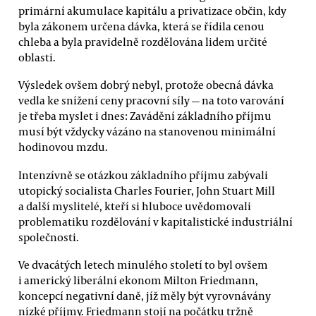
primární akumulace kapitálu a privatizace občin, kdy
byla zákonem určena dávka, která se řídila cenou
chleba a byla pravidelně rozdělována lidem určité
oblasti.
Výsledek ovšem dobrý nebyl, protože obecná dávka
vedla ke snížení ceny pracovní síly — na toto varování
je třeba myslet i dnes: Zavádění základního příjmu
musí být vždycky vázáno na stanovenou minimální
hodinovou mzdu.
Intenzívně se otázkou základního příjmu zabývali
utopický socialista Charles Fourier, John Stuart Mill
a další myslitelé, kteří si hluboce uvědomovali
problematiku rozdělování v kapitalistické industriální
společnosti.
Ve dvacátých letech minulého století to byl ovšem
i americký liberální ekonom Milton Friedmann,
koncepcí negativní daně, jíž měly být vyrovnávány
nízké příjmy. Friedmann stojí na počátku tržně