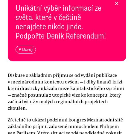
×
Unikátní výběr informací ze
světa, které v češtině
nenajdete nikde jinde.
Podpořte Deník Referendum!
♥ Daruji
Diskuse o základním příjmu se od vydání publikace
v mezinárodním kontextu ovšem — i díky finančí krizi,
která drasticky ukázala meze kapitalistického systému
— značně posunula z utopické vize ke konceptu, který
začíná být už v malých regionálních projektech
zkoušen.
Zřetelně to ukázal podzimní kongres Mezinárodní sítě
základního příjmu založené mimochodem Philipem
van Parijsem. V této situaci se zdá neodkladné pokusit