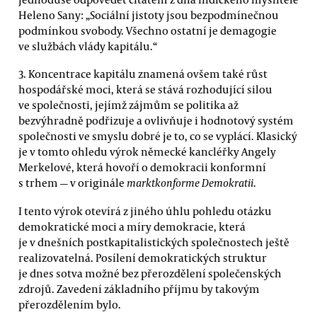
Heleno Sany: „Sociální jistoty jsou bezpodmínečnou
podmínkou svobody. Všechno ostatní je demagogie
ve službách vlády kapitálu.“
3. Koncentrace kapitálu znamená ovšem také růst
hospodářské moci, která se stává rozhodující silou
ve společnosti, jejímž zájmům se politika až
bezvýhradně podřizuje a ovlivňuje i hodnotový systém
společnosti ve smyslu dobré je to, co se vyplácí. Klasický
je v tomto ohledu výrok německé kancléřky Angely
Merkelové, která hovoří o demokracii konformní
s trhem — v originále
marktkonforme Demokratii
.
I tento výrok otevírá z jiného úhlu pohledu otázku
demokratické moci a míry demokracie, která
je v dnešních postkapitalistických společnostech ještě
realizovatelná. Posílení demokratických struktur
je dnes sotva možné bez přerozdělení společenských
zdrojů. Zavedení základního příjmu by takovým
přerozdělením bylo.