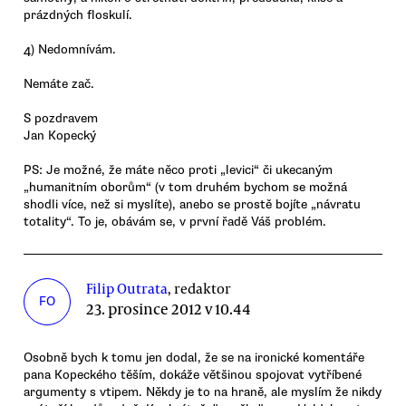
prázdných floskulí.
4) Nedomnívám.
Nemáte zač.
S pozdravem
Jan Kopecký
PS: Je možné, že máte něco proti „levici“ či ukecaným
„humanitním oborům“ (v tom druhém bychom se možná
shodli více, než si myslíte), anebo se prostě bojíte „návratu
totality“. To je, obávám se, v první řadě Váš problém.
Filip Outrata
, redaktor
FO
23. prosince 2012 v 10.44
Osobně bych k tomu jen dodal, že se na ironické komentáře
pana Kopeckého těším, dokáže většinou spojovat vytříbené
argumenty s vtipem. Někdy je to na hraně, ale myslím že nikdy