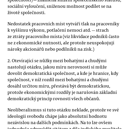
sociální vyloučení, sníženou možnost podílet se na
životě společnosti.
Nedostatek pracovních míst vytváří tlak na pracovníky
k vyššímu výkonu, potlačení nemoci atd. — strach
ze ztráty pracovního místa (viz likvidace podniků často
ne z ekonomické nutnosti, ale protože neuspokojují
nároky akcionářů nebo podílníků na zisk.)
2. Otevírající se nůžky mezi bohatými a chudými
nastolují otázku, jakou míru nerovnosti si může
dovolit demokratická společnost, a kde je hranice, kdy
společnost, v níž rozdíl mezi bohatými a chudými
dosáhl určitou míru, přestává být demokratickou,
protože ekonomickými rozdíly je narušován základní
demokratický princip rovnosti všech občanů.
Neoliberalismus si tuto otázku neklade, protože ve své
ideologii svobodu chápe jako absolutní hodnotu
nezávislou na dalších podmínkách. Na to lze ovšem
jednoduše odpovědět citátem z díla indického myslitele