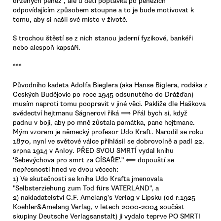
držených peněz", ale u dětí poptávka po penězích
odpovídajícím způsobem stoupne a to je bude motivovat k
tomu, aby si našli své místo v životě.
S trochou štěstí se z nich stanou jaderní fyzikové, bankéři
nebo alespoň kapsáři.
***
Původního kadeta Adolfa Bieglera (aka Hanse Biglera, rodáka z
Českých Budějovic po roce 1945 odsunutého do Drážďan)
musím naproti tomu poopravit v jiné věci. Pakliže dle Haškova
svědectví hejtmanu Ságnerovi říká ⟹ Přál bych si, když
padnu v boji, aby po mně zůstala památka, pane hejtmane.
Mým vzorem je německý profesor Udo Kraft. Narodil se roku
1870, nyní ve světové válce přihlásil se dobrovolně a padl 22.
srpna 1914 v Anloy. PŘED SVOU SMRTÍ vydal knihu
'Sebevýchova pro smrt za CÍSAŘE'." ⟸ dopouští se
nepřesnosti hned ve dvou věcech:
1) Ve skutečnosti se kniha Udo Krafta jmenovala
"Selbsterziehung zum Tod fürs VATERLAND", a
2) nakladatelství C.F. Amelang's Verlag v Lipsku (od r.1925
Koehler&Amelang Verlag, v letech 2000-2004 součást
skupiny Deutsche Verlagsanstalt) ji vydalo teprve PO SMRTI