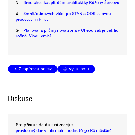
3.
Brno chce koupit dům architektky Růženy Žertové
4.
Smršť stínových vlád: po STAN a ODS tu svou
představili i Piráti
5.
Plánovaná průmyslová zóna v Chebu zabije pět lidí
ročně. Vinou emisí
Zkopírovat odkaz
Vytisknout
Diskuse
Pro přístup do diskusí zadejte
pravidelný dar v minimální hodnotě 50 Kč měsíčně