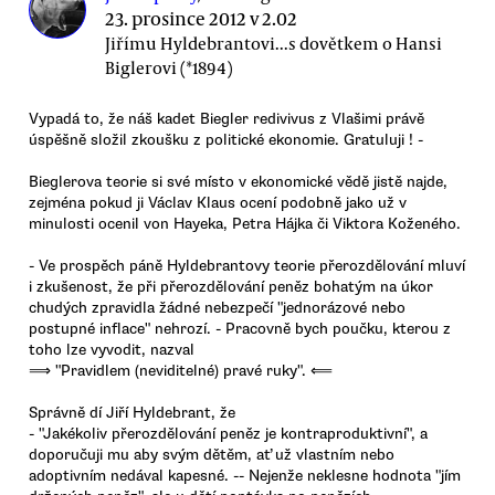
23. prosince 2012 v 2.02
Jiřímu Hyldebrantovi...s dovětkem o Hansi
Biglerovi (*1894)
Vypadá to, že náš kadet Biegler redivivus z Vlašimi právě
úspěšně složil zkoušku z politické ekonomie. Gratuluji ! -
Bieglerova teorie si své místo v ekonomické vědě jistě najde,
zejména pokud ji Václav Klaus ocení podobně jako už v
minulosti ocenil von Hayeka, Petra Hájka či Viktora Koženého.
- Ve prospěch páně Hyldebrantovy teorie přerozdělování mluví
i zkušenost, že při přerozdělování peněz bohatým na úkor
chudých zpravidla žádné nebezpečí "jednorázové nebo
postupné inflace" nehrozí. - Pracovně bych poučku, kterou z
toho lze vyvodit, nazval
⟹ "Pravidlem (neviditelné) pravé ruky". ⟸
Správně dí Jiří Hyldebrant, že
- "Jakékoliv přerozdělování peněz je kontraproduktivní", a
doporučuji mu aby svým dětěm, ať už vlastním nebo
adoptivním nedával kapesné. -- Nejenže neklesne hodnota "jím