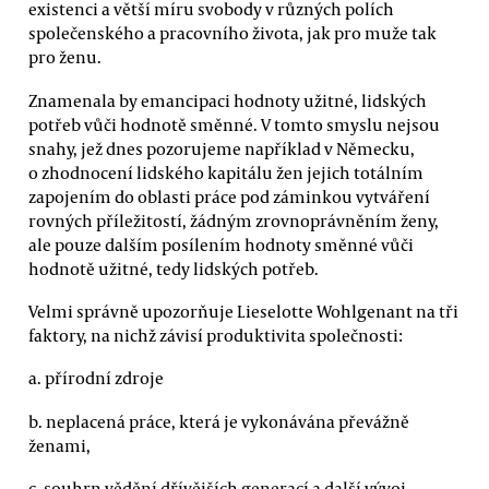
existenci a větší míru svobody v různých polích
společenského a pracovního života, jak pro muže tak
pro ženu.
Znamenala by emancipaci hodnoty užitné, lidských
potřeb vůči hodnotě směnné. V tomto smyslu nejsou
snahy, jež dnes pozorujeme například v Německu,
o zhodnocení lidského kapitálu žen jejich totálním
zapojením do oblasti práce pod záminkou vytváření
rovných příležitostí, žádným zrovnoprávněním ženy,
ale pouze dalším posílením hodnoty směnné vůči
hodnotě užitné, tedy lidských potřeb.
Velmi správně upozorňuje Lieselotte Wohlgenant na tři
faktory, na nichž závisí produktivita společnosti:
a. přírodní zdroje
b. neplacená práce, která je vykonávána převážně
ženami,
c. souhrn vědění dřívějších generací a další vývoj