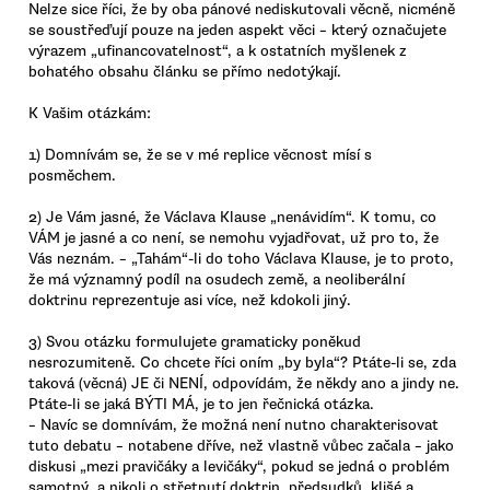
Nelze sice říci, že by oba pánové nediskutovali věcně, nicméně
se soustřeďují pouze na jeden aspekt věci – který označujete
výrazem „ufinancovatelnost“, a k ostatních myšlenek z
bohatého obsahu článku se přímo nedotýkají.
K Vašim otázkám:
1) Domnívám se, že se v mé replice věcnost mísí s
posměchem.
2) Je Vám jasné, že Václava Klause „nenávidím“. K tomu, co
VÁM je jasné a co není, se nemohu vyjadřovat, už pro to, že
Vás neznám. – „Tahám“-li do toho Václava Klause, je to proto,
že má významný podíl na osudech země, a neoliberální
doktrinu reprezentuje asi více, než kdokoli jiný.
3) Svou otázku formulujete gramaticky poněkud
nesrozumiteně. Co chcete říci oním „by byla“? Ptáte-li se, zda
taková (věcná) JE či NENÍ, odpovídám, že někdy ano a jindy ne.
Ptáte-li se jaká BÝTI MÁ, je to jen řečnická otázka.
– Navíc se domnívám, že možná není nutno charakterisovat
tuto debatu – notabene dříve, než vlastně vůbec začala – jako
diskusi „mezi pravičáky a levičáky“, pokud se jedná o problém
samotný, a nikoli o střetnutí doktrin, předsudků, klišé a