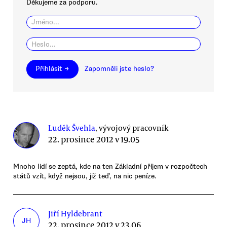
Děkujeme za podporu.
Přihlásit →
Zapomněli jste heslo?
Luděk Švehla
, vývojový pracovník
22. prosince 2012 v 19.05
Mnoho lidí se zeptá, kde na ten Základní příjem v rozpočtech
států vzít, když nejsou, již teď, na nic peníze.
Jiří Hyldebrant
JH
22. prosince 2012 v 23.06