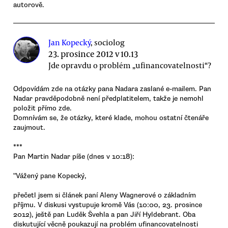
autorově.
Jan Kopecký
, sociolog
23. prosince 2012 v 10.13
Jde opravdu o problém „ufinancovatelnosti“?
Odpovídám zde na otázky pana Nadara zaslané e-mailem. Pan
Nadar pravděpodobně není předplatitelem, takže je nemohl
položit přímo zde.
Domnívám se, že otázky, které klade, mohou ostatní čtenáře
zaujmout.
***
Pan Martin Nadar píše (dnes v 10:18):
"Vážený pane Kopecký,
přečetl jsem si článek paní Aleny Wagnerové o základním
příjmu. V diskusi vystupuje kromě Vás (10:00, 23. prosince
2012), ještě pan Luděk Švehla a pan Jiří Hyldebrant. Oba
diskutující věcně poukazují na problém ufinancovatelnosti