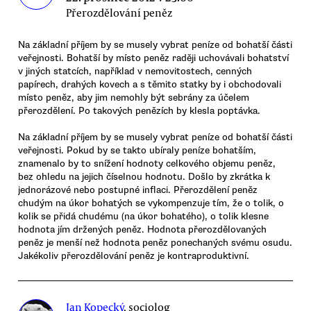
Přerozdělování peněz
Na základní příjem by se musely vybrat peníze od bohatší části
veřejnosti. Bohatší by místo peněz raději uchovávali bohatství
v jiných statcích, například v nemovitostech, cenných
papírech, drahých kovech a s těmito statky by i obchodovali
místo peněz, aby jim nemohly být sebrány za účelem
přerozdělení. Po takových penězích by klesla poptávka.
Na základní příjem by se musely vybrat peníze od bohatší části
veřejnosti. Pokud by se takto ubíraly peníze bohatším,
znamenalo by to snížení hodnoty celkového objemu peněz,
bez ohledu na jejich číselnou hodnotu. Došlo by zkrátka k
jednorázové nebo postupné inflaci. Přerozdělení peněz
chudým na úkor bohatých se vykompenzuje tím, že o tolik, o
kolik se přidá chudému (na úkor bohatého), o tolik klesne
hodnota jím držených peněz. Hodnota přerozdělovaných
peněz je menší než hodnota peněz ponechaných svému osudu.
Jakékoliv přerozdělování peněz je kontraproduktivní.
Jan Kopecký
, sociolog