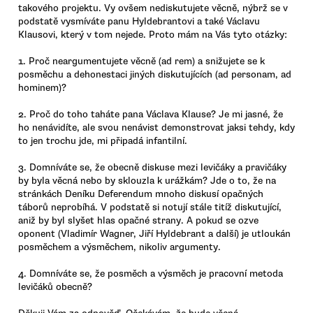
takového projektu. Vy ovšem nediskutujete věcně, nýbrž se v
podstatě vysmíváte panu Hyldebrantovi a také Václavu
Klausovi, který v tom nejede. Proto mám na Vás tyto otázky:
1. Proč neargumentujete věcně (ad rem) a snižujete se k
posměchu a dehonestaci jiných diskutujících (ad personam, ad
hominem)?
2. Proč do toho taháte pana Václava Klause? Je mi jasné, že
ho nenávidíte, ale svou nenávist demonstrovat jaksi tehdy, kdy
to jen trochu jde, mi připadá infantilní.
3. Domníváte se, že obecně diskuse mezi levičáky a pravičáky
by byla věcná nebo by sklouzla k urážkám? Jde o to, že na
stránkách Deníku Deferendum mnoho diskusí opačných
táborů neprobíhá. V podstatě si notují stále titíž diskutující,
aniž by byl slyšet hlas opačné strany. A pokud se ozve
oponent (Vladimír Wagner, Jiří Hyldebrant a další) je utloukán
posměchem a výsměchem, nikoliv argumenty.
4. Domníváte se, že posměch a výsměch je pracovní metoda
levičáků obecně?