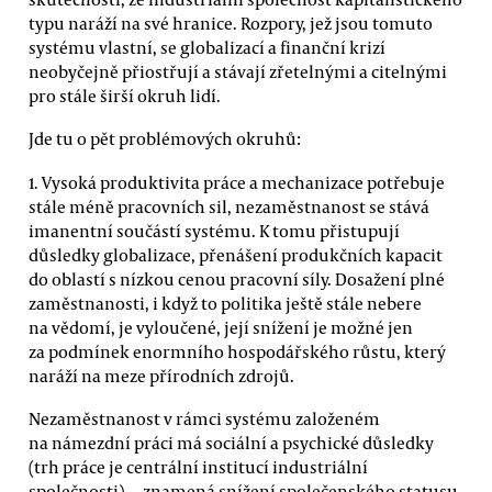
typu naráží na své hranice. Rozpory, jež jsou tomuto
systému vlastní, se globalizací a finanční krizí
neobyčejně přiostřují a stávají zřetelnými a citelnými
pro stále širší okruh lidí.
Jde tu o pět problémových okruhů:
1. Vysoká produktivita práce a mechanizace potřebuje
stále méně pracovních sil, nezaměstnanost se stává
imanentní součástí systému. K tomu přistupují
důsledky globalizace, přenášení produkčních kapacit
do oblastí s nízkou cenou pracovní síly. Dosažení plné
zaměstnanosti, i když to politika ještě stále nebere
na vědomí, je vyloučené, její snížení je možné jen
za podmínek enormního hospodářského růstu, který
naráží na meze přírodních zdrojů.
Nezaměstnanost v rámci systému založeném
na námezdní práci má sociální a psychické důsledky
(trh práce je centrální institucí industriální
společnosti) — znamená snížení společenského statusu,