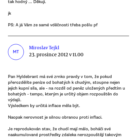
tak hodný ... Děkuji.
jk
PS: A já Vám ze samé vděčnosti třeba pošlu pf
Miroslav Tejkl
MT
23. prosince 2012 v 11.00
Pan Hyldebrant má své zrnko pravdy v tom, že pokud
přerozdělíte peníze od bohatých k chudým, stoupne nejen
jejich kupní síla, ale - na rozdíl od peněz uložených předtím u
bohatých - tempo, kterým je určitý objem rozpouštěn do
výdajů.
Výsledkem by určitá inflace měla být.
Naopak nerovnost je silnou obranou proti inflaci.
Je reprodukován stav, že chudí mají málo, boháči své
naakumulované prostředky zdaleka nerozpouštějí takovým