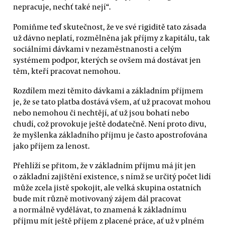
nepracuje, nechť také nejí“.
Pomiňme teď skutečnost, že ve své rigiditě tato zásada
už dávno neplatí, rozmělněna jak příjmy z kapitálu, tak
sociálními dávkami v nezaměstnanosti a celým
systémem podpor, kterých se ovšem má dostávat jen
těm, kteří pracovat nemohou.
Rozdílem mezi těmito dávkami a základním příjmem
je, že se tato platba dostává všem, ať už pracovat mohou
nebo nemohou či nechtějí, ať už jsou bohatí nebo
chudí, což provokuje ještě dodatečně. Není proto divu,
že myšlenka základního příjmu je často apostrofována
jako příjem za lenost.
Přehlíží se přitom, že v základním příjmu má jít jen
o základní zajištění existence, s nímž se určitý počet lidí
může zcela jistě spokojit, ale velká skupina ostatních
bude mít různě motivovaný zájem dál pracovat
a normálně vydělávat, to znamená k základnímu
příjmu mít ještě příjem z placené práce, ať už v plném