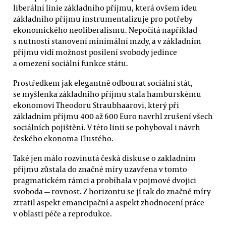
liberální linie základního příjmu, která ovšem ideu
základního příjmu instrumentalizuje pro potřeby
ekonomického neoliberalismu. Nepočítá například
s nutností stanovení minimální mzdy, a v základním
příjmu vidí možnost posílení svobody jedince
a omezení sociální funkce státu.
Prostředkem jak elegantně odbourat sociální stát,
se myšlenka základního příjmu stala hamburskému
ekonomovi Theodoru Straubhaarovi, který při
základním příjmu 400 až 600 Euro navrhl zrušení všech
sociálních pojištění. V této linii se pohyboval i návrh
českého ekonoma Tlustého.
Také jen málo rozvinutá česká diskuse o zakladním
příjmu zůstala do značné míry uzavřena v tomto
pragmatickém rámci a probíhala v pojmové dvojici
svoboda — rovnost. Z horizontu se jí tak do značné míry
ztratil aspekt emancipační a aspekt zhodnocení práce
v oblasti péče a reprodukce.