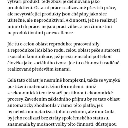
vytváří produkt, tedy zboží je definována jako
produktivní. Ostatní práce realizované přes trh práce,
ale nevytvářející produkty jsou chápány jako sice
užitečné, ale neproduktivní. A činnosti, jež se realizují
mimo trh práce, nejsou prací vůbec a jen činnostmi
neproduktivními par excellence.
Jde tu o celou oblast reprodukce pracovní síly
a reprodukce lidského rodu, celou oblast péče a starosti
i sociální komunikace, jež je existenciální potřebou
člověka jako sociálního tvora. Jde tu o činnosti tradičně
realizované především ženami.
Celá tato oblast je nesmíně komplexní, takže se vymyká
postižení matematickými formulemi, jimiž
se ekonomická teorie snaží postihnout ekonomické
procesy. Zavedením základního příjmu by se tato oblast
automaticky zhodnotila v rámci této platby, jež
by nebyla monetarizací tohoto výkonu, ale umožnila
by jeho realizaci bez ztráty společenského statusu,
znamenala by možnost volby této činnosti, důstojnou