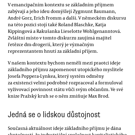
V emancipačním kontextu se základním příjmem
zabývají a jeho ideu domýšlejí Zygmunt Baumann,
André Gorz, Erich Fromm a další. V německém diskursu
na této pozici stojí také Roland Blaschke, Katja
Kippingová a Rakušanka Lieselotte Wohlgenanntová.
Zvláštní místo v tomto diskurzu zaujímá majitel
řetězce dm-drogerií, který je význačným
reprezentantem hnutí za základní příjem.
V našem kontextu bychom neměli mezi praotci ideje
základního příjmu zapomenout utopického myslitele
Josefa Poppera-Lynkea, který systém odměny
za existenci velmi podrobně rozpracoval a formuloval
vyživovací povinnost státu vůči svým občanům. Ve své
knize Pražský kruh se o něm zmiňuje Max Brod.
Jedná se o lidskou důstojnost
Současná aktuálnost ideje základního příjmu je dána
skutečností, že industriální společnost kapitalistického