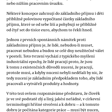
nebo nižším pracovním úvazku.
Některé koncepce zahrnují do základního příjmu i děti
přibližně polovinou vypočítané částky základního
příjmu, které se od sebe liší a pohybují se přibližně
od čtyř set do tisíce euro, abychom to řekli hned.
Jednou z prvních spontánních námitek proti
základnímu příjmu je, že lidé, nebudou-li muset,
pracovat nebudou a budou se celé dny neužitečně válet
v posteli. Toto tvrzení vychází z typického myšlení
industriální epochy, že lidé pracují proto, že jsou
k tomu z existenčních důvodů nuceni, že pracují,
protože musí, a kdyby nuceni nebyli nedělali by nic, že
tedy nucení je základním předpokladem toho, aby lidé
pracovali a vytvářeli produkty a hodnoty.
V této tezi ovšem rozpoznáváme představu, že člověk
je ve své podstatě zlý a líný, jakési neřádné, v církevní
terminologii hříšné stvoření a k dobru — a k tomuto
dobru je počítána kategorie práce — musí být nucen,