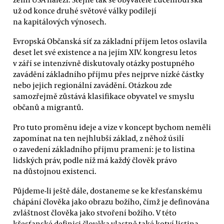
už od konce druhé světové války podílejí
na kapitálových výnosech.
Evropská Občanská síť za základní příjem letos oslavila
deset let své existence a na jejím XIV. kongresu letos
v září se intenzívně diskutovaly otázky postupného
zavádění základního příjmu přes nejprve nízké částky
nebo jejich regionální zavádění. Otázkou zde
samozřejmě zůstává klasifikace obyvatel ve smyslu
občanů a migrantů.
Pro tuto proměnu ideje a vize v koncept bychom neměli
zapomínat na ten nejhlubší základ, z něhož úsilí
o zavedení základního příjmu pramení: je to listina
lidských práv, podle níž má každý člověk právo
na důstojnou existenci.
Půjdeme-li ještě dále, dostaneme se ke křesťanskému
chápání člověka jako obrazu božího, čímž je definována
zvláštnost člověka jako stvoření božího. V této
křesťanské definici člověka vlastně také kotví listina