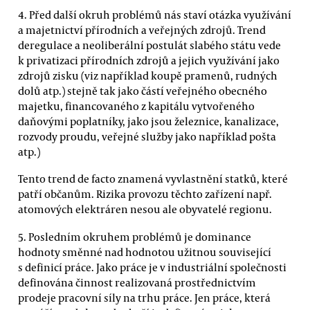
4. Před další okruh problémů nás staví otázka využívání
a majetnictví přírodních a veřejných zdrojů. Trend
deregulace a neoliberální postulát slabého státu vede
k privatizaci přírodních zdrojů a jejich využívání jako
zdrojů zisku (viz například koupě pramenů, rudných
dolů atp.) stejně tak jako částí veřejného obecného
majetku, financovaného z kapitálu vytvořeného
daňovými poplatníky, jako jsou železnice, kanalizace,
rozvody proudu, veřejné služby jako například pošta
atp.)
Tento trend de facto znamená vyvlastnění statků, které
patří občanům. Rizika provozu těchto zařízení např.
atomových elektráren nesou ale obyvatelé regionu.
5. Posledním okruhem problémů je dominance
hodnoty směnné nad hodnotou užitnou související
s definicí práce. Jako práce je v industriální společnosti
definována činnost realizovaná prostřednictvím
prodeje pracovní síly na trhu práce. Jen práce, která