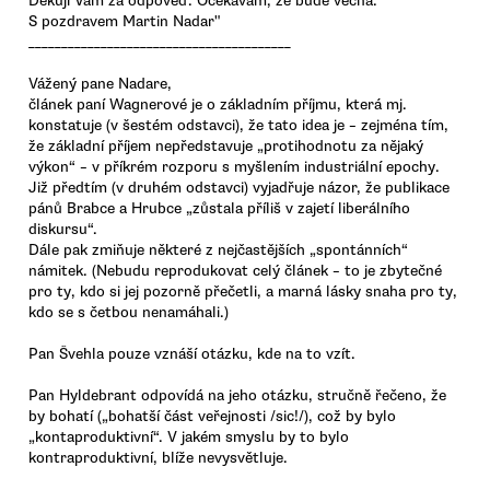
Děkuji Vám za odpověď. Očekávám, že bude věcná.
S pozdravem Martin Nadar"
________________________________________
Vážený pane Nadare,
článek paní Wagnerové je o základním příjmu, která mj.
konstatuje (v šestém odstavci), že tato idea je – zejména tím,
že základní příjem nepředstavuje „protihodnotu za nějaký
výkon“ – v příkrém rozporu s myšlením industriální epochy.
Již předtím (v druhém odstavci) vyjadřuje názor, že publikace
pánů Brabce a Hrubce „zůstala příliš v zajetí liberálního
diskursu“.
Dále pak zmiňuje některé z nejčastějších „spontánních“
námitek. (Nebudu reprodukovat celý článek – to je zbytečné
pro ty, kdo si jej pozorně přečetli, a marná lásky snaha pro ty,
kdo se s četbou nenamáhali.)
Pan Švehla pouze vznáší otázku, kde na to vzít.
Pan Hyldebrant odpovídá na jeho otázku, stručně řečeno, že
by bohatí („bohatší část veřejnosti /sic!/), což by bylo
„kontaproduktivní“. V jakém smyslu by to bylo
kontraproduktivní, blíže nevysvětluje.