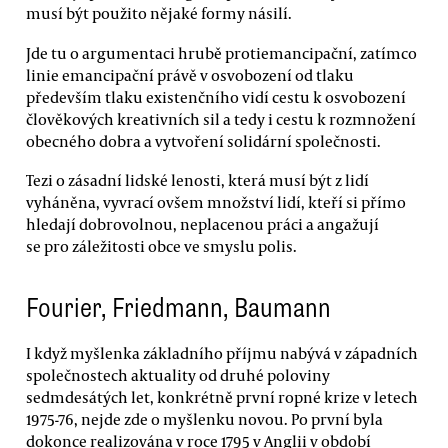
musí být použito nějaké formy násilí.
Jde tu o argumentaci hrubě protiemancipační, zatímco
linie emancipační právě v osvobození od tlaku
především tlaku existenčního vidí cestu k osvobození
člověkových kreativních sil a tedy i cestu k rozmnožení
obecného dobra a vytvoření solidární společnosti.
Tezi o zásadní lidské lenosti, která musí být z lidí
vyháněna, vyvrací ovšem množství lidí, kteří si přímo
hledají dobrovolnou, neplacenou práci a angažují
se pro záležitosti obce ve smyslu polis.
Fourier, Friedmann, Baumann
I když myšlenka základního příjmu nabývá v západních
společnostech aktuality od druhé poloviny
sedmdesátých let, konkrétně první ropné krize v letech
1975-76, nejde zde o myšlenku novou. Po první byla
dokonce realizována v roce 1795 v Anglii v období