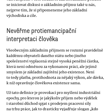
se iniciovat diskusi o základním příjmu také u nás,
nejprve tím, že si připomeneme jeho základní
východiska a cíle.
Nevěřme protiemancipační
interpretaci člověka
Všeobecným základním příjmem se rozumí pravidelně
každému obyvateli daného státu nebo jiného
společenství vyplacená stejně vysoká peněžní částka,
která není odměnou za vykonanou práci, ale jejímž
smyslem je základní zajištění jeho existence. Není
to tedy platba, protihodnota za nějaký výkon, ale dávka,
k níž opravňuje člověkova existence sama.
Už tato definice je provokací pro myšlení industriální
epochy, pro kterou je jakýkoliv příjem nebo výdělek
i starobní důchod spjat s prodejem pracovní síly
na trhu práce, jak to drasticky vyjadřuje slogan „kdo