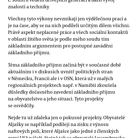
znalostí a techniky
Všechny tyto výkony nevznikají jen výdělečnou prací a
je na čase, aby se na nich podíleli určitým dílem všichni.
Právě aspekt neplacené práce a všech sociální kontaktů
v oblasti žitého světa je podle mého soudu tím
základním argumentem pro postupné zavádění
základního příjmu.
Téma základního příjmu začíná být v současné době
aktuálním i v diskusích uvnitř politických stran
v Německu, Francii ale i v OSN, která už v malých
regionálních projektech např. v Namibii zkoušela
důsledky dočasného zavedení základního příjmu
na obyvatelstvo a jeho situaci. Tyto projekty
se osvědčily.
Nejde tu už zdaleka jen o pokusné projekty. Obyvatelé
Aljašky se například podílejí na zisku z výnosu
naftových polí, které Aljašce jako jedné z členských
zemí USA náleží. Stejně tak se obyvatelé Lucemburska