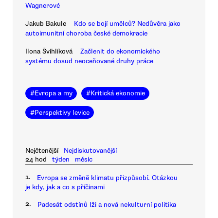
Wagnerové
Jakub Bakule
Kdo se bojí umělců? Nedůvěra jako
autoimunitní choroba české demokracie
Ilona Švihlíková
Začlenit do ekonomického
systému dosud neoceňované druhy práce
#
Evropa a my
#
Kritická ekonomie
#
Perspektivy levice
Nejčtenější
Nejdiskutovanější
24 hod
týden
měsíc
1.
Evropa se změně klimatu přizpůsobí. Otázkou
je kdy, jak a co s příčinami
2.
Padesát odstínů lži a nová nekulturní politika