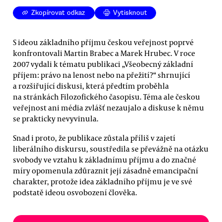
Zkopírovat odkaz
Vytisknout
S ideou základního příjmu českou veřejnost poprvé
konfrontovali Martin Brabec a Marek Hrubec. V roce
2007 vydali k tématu publikaci „Všeobecný základní
příjem: právo na lenost nebo na přežití?“ shrnující
a rozšiřující diskusi, která předtím proběhla
na stránkách Filozofického časopisu. Téma ale českou
veřejnost ani média zvlášť nezaujalo a diskuse k němu
se prakticky nevyvinula.
Snad i proto, že publikace zůstala příliš v zajetí
liberálního diskursu, soustředila se převážně na otázku
svobody ve vztahu k základnímu příjmu a do značné
míry opomenula zdůraznit její zásadně emancipační
charakter, protože idea základního příjmu je ve své
podstatě ideou osvobození člověka.