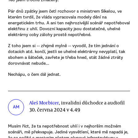
Pár dnů zpátky jsem četl rozhovor s ministrem Síkelou, ve
kterém tvrdil, že vláda vypracovala modely dění na
energetickém trhu. A ani ten nejhrozivější scénář nepotřeboval
elektřinu z uhlí. Dovozní kapacity jsou dostatečné, uhelné
elektrárny coby zálohy prostě nepotřebné.
Z toho jsem si -- zřejmě mylně -- vyvodil, že tím jednání o
dotacích atd. končí, jestli se uhelné elektrárny nevyplatí, tak
sbohem a šáteček, zavřete je třeba hned, stát žádné ztráty
dorovnávat nebude...
Nechápu, o čem dál jednat.
Aleš Morbicer
, invalidní důchodce a audiofil
AM
30. června 2024 v 4.49
Musím říct, že ta nepotřebnost uhlí i v nejhorším možném
scénáři, mě překvapuje. Jediné vysvětlení, které mě napadá je,
že se počítá s masivním růstem plynové infrastruktury v