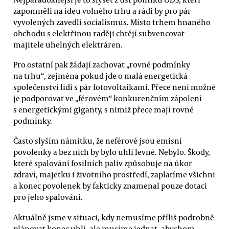
zapomněli na ideu volného trhu a rádi by pro pár
vyvolených zavedli socialismus. Místo trhem hnaného
obchodu s elektřinou raději chtějí subvencovat
majitele uhelných elektráren.
Pro ostatní pak žádají zachovat „rovné podmínky
na trhu“, zejména pokud jde o malá energetická
společenství lidí s pár fotovoltaikami. Přece není možné
je podporovat ve „férovém“ konkurenčním zápolení
s energetickými giganty, s nimiž přece mají rovné
podmínky.
Často slyším námitku, že neférové jsou emisní
povolenky a bez nich by bylo uhlí levné. Nebylo. Škody,
které spalování fosilních paliv způsobuje na úkor
zdraví, majetku i životního prostředí, zaplatíme všichni
a konec povolenek by fakticky znamenal pouze dotaci
pro jeho spalování.
Aktuálně jsme v situaci, kdy nemusíme příliš podrobně
plánovat konec uhlí, ale musíme jednat, abychom