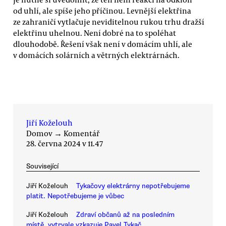
od uhlí, ale spíše jeho příčinou. Levnější elektřina
ze zahraničí vytlačuje neviditelnou rukou trhu dražší
elektřinu uhelnou. Není dobré na to spoléhat
dlouhodobě. Řešení však není v domácím uhlí, ale
v domácích solárních a větrných elektrárnách.
Jiří Koželouh
Domov
→
Komentář
28. června 2024 v 11.47
Související
Jiří Koželouh
Tykačovy elektrárny nepotřebujeme
platit. Nepotřebujeme je vůbec
Jiří Koželouh
Zdraví občanů až na posledním
místě, vytrvale vzkazuje Pavel Tykač