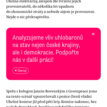
Uhelné elektrárny, alespoň dle tvrzení jejich
provozovatelů, do několika let upadnou
do ekonomické ztráty a nebude zájem je provozovat.
Nejde o nic překvapivého.
×
Analyzujeme vliv uhlobaronů
na stav nejen české krajiny,
ale i demokracie. Podpořte
nás v další práci!
♥ Daruji
Spolu s kolegou Janem Rovenským z Greenpeace jsme
na tento scénář upozorňovali z pozice členů vládní
Uhelné komise již před pěti lety. Komise nakonec, bez
našich dvou hlasů, bez hlasu tehdejšího ministra