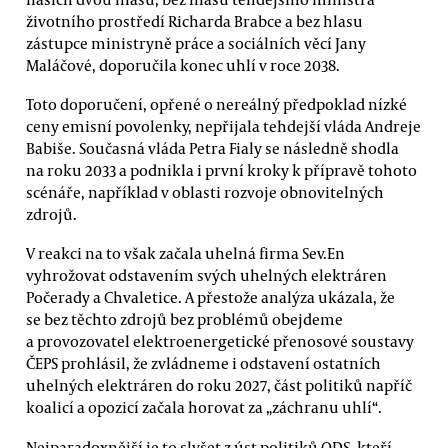
životního prostředí Richarda Brabce a bez hlasu
zástupce ministryně práce a sociálních věcí Jany
Maláčové, doporučila konec uhlí v roce 2038.
Toto doporučení, opřené o nereálný předpoklad nízké
ceny emisní povolenky, nepřijala tehdejší vláda Andreje
Babiše. Současná vláda Petra Fialy se následně shodla
na roku 2033 a podnikla i první kroky k přípravě tohoto
scénáře, například v oblasti rozvoje obnovitelných
zdrojů.
V reakci na to však začala uhelná firma Sev.En
vyhrožovat odstavením svých uhelných elektráren
Počerady a Chvaletice. A přestože analýza ukázala, že
se bez těchto zdrojů bez problémů obejdeme
a provozovatel elektroenergetické přenosové soustavy
ČEPS prohlásil, že zvládneme i odstavení ostatních
uhelných elektráren do roku 2027, část politiků napříč
koalicí a opozicí začala horovat za „záchranu uhlí“.
Nejparadoxnější je to slyšet z úst politiků ODS, kteří