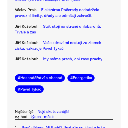
Václav Prais
Elektrárna Počerady nedodržela
provozní limity, úřady ale odmítají zakročit
Jiří Koželouh
Stát stojí na straně uhlobaronů.
Trvale a zas
Jiří Koželouh
Vaše zdraví mi nestojí za zlomek
zisku, vzkazuje Pavel Tykač
Jiří Koželouh
My máme prach, oni zase prachy
#
Hospodářství a obchod
#
Energetika
#
Pavel Tykač
Nejčtenější
Nejdiskutovanější
24 hod
týden
měsíc
1.
Proč děláme AltPrajd? Protože solidarita je to