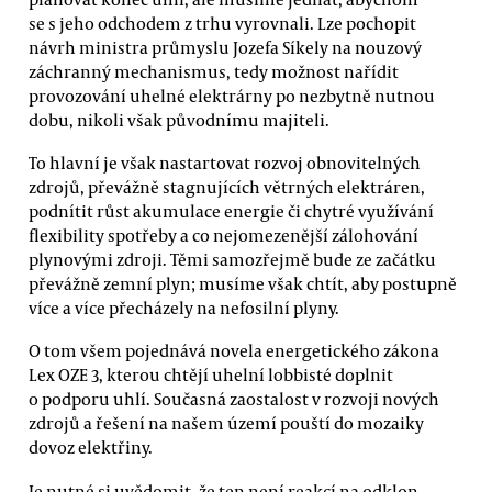
se s jeho odchodem z trhu vyrovnali. Lze pochopit
návrh ministra průmyslu Jozefa Síkely na nouzový
záchranný mechanismus, tedy možnost nařídit
provozování uhelné elektrárny po nezbytně nutnou
dobu, nikoli však původnímu majiteli.
To hlavní je však nastartovat rozvoj obnovitelných
zdrojů, převážně stagnujících větrných elektráren,
podnítit růst akumulace energie či chytré využívání
flexibility spotřeby a co nejomezenější zálohování
plynovými zdroji. Těmi samozřejmě bude ze začátku
převážně zemní plyn; musíme však chtít, aby postupně
více a více přecházely na nefosilní plyny.
O tom všem pojednává novela energetického zákona
Lex OZE 3, kterou chtějí uhelní lobbisté doplnit
o podporu uhlí. Současná zaostalost v rozvoji nových
zdrojů a řešení na našem území pouští do mozaiky
dovoz elektřiny.
Je nutné si uvědomit, že ten není reakcí na odklon