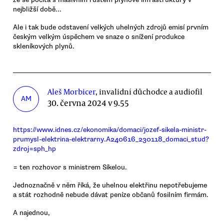
nejbližší době...
Ale i tak bude odstavení velkých uhelných zdrojů emisí prvním
českým velkým úspěchem ve snaze o snížení produkce
skleníkových plynů.
Aleš Morbicer
, invalidní důchodce a audiofil
AM
30. června 2024 v 9.55
https://www.idnes.cz/ekonomika/domaci/jozef-sikela-ministr-
prumysl-elektrina-elektrarny.A240616_230118_domaci_stud?
zdroj=sph_hp
= ten rozhovor s ministrem Síkelou.
Jednoznačně v něm říká, že uhelnou elektřinu nepotřebujeme
a stát rozhodně nebude dávat peníze občanů fosilním firmám.
A najednou,