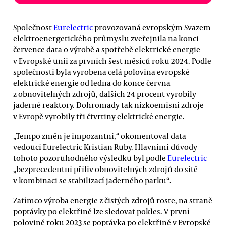
Společnost
Eurelectric
provozovaná evropským Svazem
elektroenergetického průmyslu zveřejnila na konci
července data o výrobě a spotřebě elektrické energie
v Evropské unii za prvních šest měsíců roku 2024. Podle
společnosti byla vyrobena celá polovina evropské
elektrické energie od ledna do konce června
z obnovitelných zdrojů, dalších 24 procent vyrobily
jaderné reaktory. Dohromady tak nízkoemisní zdroje
v Evropě vyrobily tři čtvrtiny elektrické energie.
„Tempo změn je impozantní,“ okomentoval data
vedoucí Eurelectric Kristian Ruby. Hlavními důvody
tohoto pozoruhodného výsledku byl podle
Eurelectric
„bezprecedentní příliv obnovitelných zdrojů do sítě
v kombinaci se stabilizací jaderného parku“.
Zatímco výroba energie z čistých zdrojů roste, na straně
poptávky po elektřině lze sledovat pokles. V první
polovině roku 2023 se poptávka po elektřině v Evropské