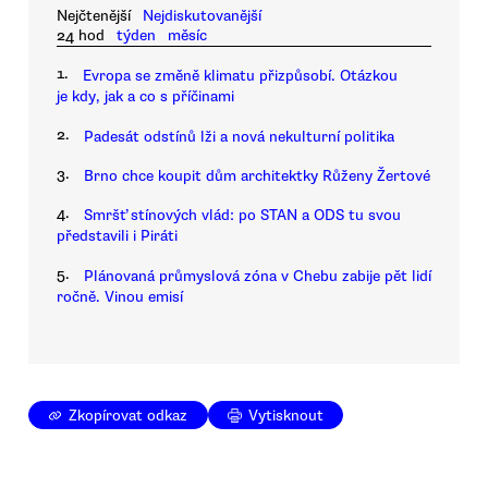
Nejčtenější
Nejdiskutovanější
24 hod
týden
měsíc
1.
Evropa se změně klimatu přizpůsobí. Otázkou
je kdy, jak a co s příčinami
2.
Padesát odstínů lži a nová nekulturní politika
3.
Brno chce koupit dům architektky Růženy Žertové
4.
Smršť stínových vlád: po STAN a ODS tu svou
představili i Piráti
5.
Plánovaná průmyslová zóna v Chebu zabije pět lidí
ročně. Vinou emisí
Zkopírovat odkaz
Vytisknout