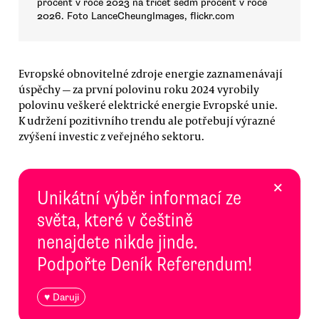
procent v roce 2023 na třicet sedm procent v roce
2026. Foto LanceCheungImages, flickr.com
Evropské obnovitelné zdroje energie zaznamenávají
úspěchy — za první polovinu roku 2024 vyrobily
polovinu veškeré elektrické energie Evropské unie.
K udržení pozitivního trendu ale potřebují výrazné
zvýšení investic z veřejného sektoru.
×
Unikátní výběr informací ze
světa, které v češtině
nenajdete nikde jinde.
Podpořte Deník Referendum!
♥ Daruji