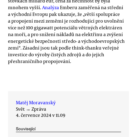
stovkách miliard eur, cena za nečinnost by byla
mnohem vyšší.
Analýza
Emberu zaměřená na střední
a východní Evropu pak ukazuje, že „větší spolupráce
a propojení mezi zeměmi je rozhodující pro uvolnění
více než 100 gigawatt potenciálu větrných elektráren
na moři, a pro snížení nákladů na elektřinu a zvýšení
energetické bezpečnosti středo- a východoevropských
zemí“. Zásadní jsou tak podle think-thanku veřejné
investice do výroby čistých zdrojů a do jejich
přeshraničního propojování.
Matěj Moravanský
Svět
→
Zpráva
4. července 2024 v 11.09
Související