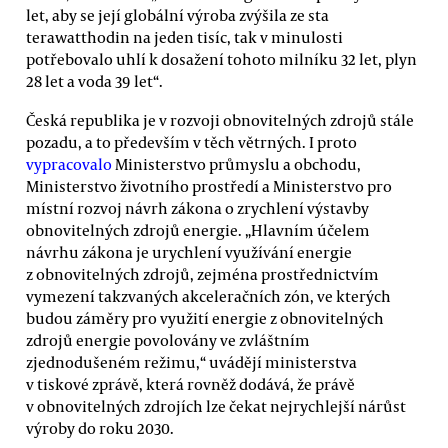
let, aby se její globální výroba zvýšila ze sta
terawatthodin na jeden tisíc, tak v minulosti
potřebovalo uhlí k dosažení tohoto milníku 32 let, plyn
28 let a voda 39 let“.
Česká republika je v rozvoji obnovitelných zdrojů stále
pozadu, a to především v těch větrných. I proto
vypracovalo
Ministerstvo průmyslu a obchodu,
Ministerstvo životního prostředí a Ministerstvo pro
místní rozvoj návrh zákona o zrychlení výstavby
obnovitelných zdrojů energie. „Hlavním účelem
návrhu zákona je urychlení využívání energie
z obnovitelných zdrojů, zejména prostřednictvím
vymezení takzvaných akceleračních zón, ve kterých
budou záměry pro využití energie z obnovitelných
zdrojů energie povolovány ve zvláštním
zjednodušeném režimu,“ uvádějí ministerstva
v tiskové zprávě, která rovněž dodává, že právě
v obnovitelných zdrojích lze čekat nejrychlejší nárůst
výroby do roku 2030.