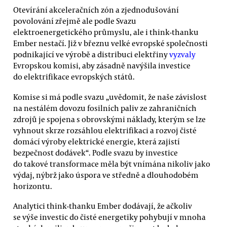
Otevírání akceleračních zón a zjednodušování
povolování zřejmě ale podle Svazu
elektroenergetického průmyslu, ale i think-thanku
Ember nestačí. Již v březnu velké evropské společnosti
podnikající ve výrobě a distribuci elektřiny
vyzvaly
Evropskou komisi, aby zásadně navýšila investice
do elektrifikace evropských států.
Komise si má podle svazu „uvědomit, že naše závislost
na nestálém dovozu fosilních paliv ze zahraničních
zdrojů je spojena s obrovskými náklady, kterým se lze
vyhnout skrze rozsáhlou elektrifikaci a rozvoj čisté
domácí výroby elektrické energie, která zajistí
bezpečnost dodávek“. Podle svazu by investice
do takové transformace měla být vnímána nikoliv jako
výdaj, nýbrž jako úspora ve středně a dlouhodobém
horizontu.
Analytici think-thanku Ember dodávají, že ačkoliv
se výše investic do čisté energetiky pohybují v mnoha