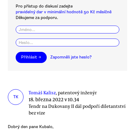
Pro přístup do diskusí zadejte
pravidelný dar v minimální hodnotě 50 Kč měsíčně
Děkujeme za podporu.
Přihlásit →
Zapomněli jste heslo?
Tomáš Kalisz
, patentový inženýr
TK
18. března 2022 v 10.34
Tendr na Dukovany II dál podpoří diletantství
bez vize
Dobrý den pane Kubalo,