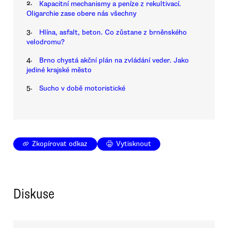
2.
Kapacitní mechanismy a peníze z rekultivací.
Oligarchie zase obere nás všechny
3.
Hlína, asfalt, beton. Co zůstane z brněnského
velodromu?
4.
Brno chystá akční plán na zvládání veder. Jako
jediné krajské město
5.
Sucho v době motoristické
Zkopírovat odkaz
Vytisknout
Diskuse