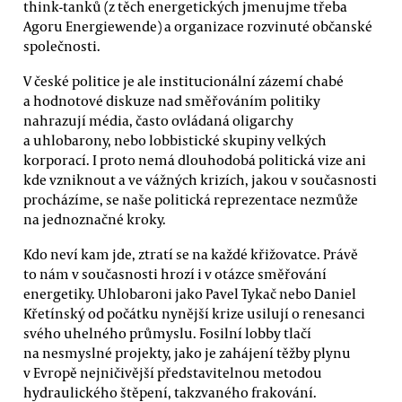
think-tanků (z těch energetických jmenujme třeba
Agoru Energiewende) a organizace rozvinuté občanské
společnosti.
V české politice je ale institucionální zázemí chabé
a hodnotové diskuze nad směřováním politiky
nahrazují média, často ovládaná oligarchy
a uhlobarony, nebo lobbistické skupiny velkých
korporací. I proto nemá dlouhodobá politická vize ani
kde vzniknout a ve vážných krizích, jakou v současnosti
procházíme, se naše politická reprezentace nezmůže
na jednoznačné kroky.
Kdo neví kam jde, ztratí se na každé křižovatce. Právě
to nám v současnosti hrozí i v otázce směřování
energetiky. Uhlobaroni jako Pavel Tykač nebo Daniel
Křetínský od počátku nynější krize usilují o renesanci
svého uhelného průmyslu. Fosilní lobby tlačí
na nesmyslné projekty, jako je zahájení těžby plynu
v Evropě nejničivější představitelnou metodou
hydraulického štěpení, takzvaného frakování.