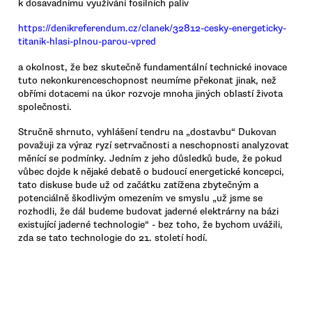
k dosavadnímu využívání fosilních paliv
https://denikreferendum.cz/clanek/32812-cesky-energeticky-
titanik-hlasi-plnou-parou-vpred
a okolnost, že bez skutečně fundamentální technické inovace
tuto nekonkurenceschopnost neumíme překonat jinak, než
obřími dotacemi na úkor rozvoje mnoha jiných oblastí života
společnosti.
Stručně shrnuto, vyhlášení tendru na „dostavbu“ Dukovan
považuji za výraz ryzí setrvačnosti a neschopnosti analyzovat
měnící se podmínky. Jedním z jeho důsledků bude, že pokud
vůbec dojde k nějaké debatě o budoucí energetické koncepci,
tato diskuse bude už od začátku zatížena zbytečným a
potenciálně škodlivým omezením ve smyslu „už jsme se
rozhodli, že dál budeme budovat jaderné elektrárny na bázi
existující jaderné technologie“ - bez toho, že bychom uvážili,
zda se tato technologie do 21. století hodí.