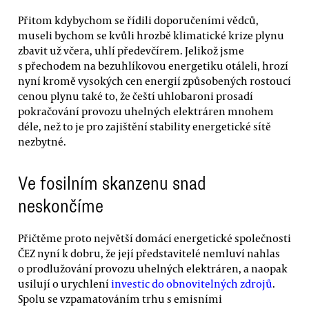
Přitom kdybychom se řídili doporučeními vědců,
museli bychom se kvůli hrozbě klimatické krize plynu
zbavit už včera, uhlí předevčírem. Jelikož jsme
s přechodem na bezuhlíkovou energetiku otáleli, hrozí
nyní kromě vysokých cen energií způsobených rostoucí
cenou plynu také to, že čeští uhlobaroni prosadí
pokračování provozu uhelných elektráren mnohem
déle, než to je pro zajištění stability energetické sítě
nezbytné.
Ve fosilním skanzenu snad
neskončíme
Přičtěme proto největší domácí energetické společnosti
ČEZ nyní k dobru, že její představitelé nemluví nahlas
o prodlužování provozu uhelných elektráren, a naopak
usilují o urychlení
investic do obnovitelných zdrojů
.
Spolu se vzpamatováním trhu s emisními