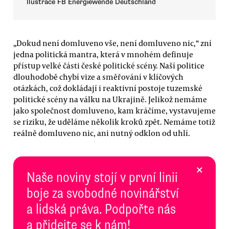
Ilustrace FB Energiewende Deutschland
„Dokud není domluveno vše, není domluveno nic,“ zní
jedna politická mantra, která v mnohém definuje
přístup velké části české politické scény. Naší politice
dlouhodobě chybí vize a směřování v klíčových
otázkách, což dokládají i reaktivní postoje tuzemské
politické scény na válku na Ukrajině. Jelikož nemáme
jako společnost domluveno, kam kráčíme, vystavujeme
se riziku, že uděláme několik kroků zpět. Nemáme totiž
reálně domluveno nic, ani nutný odklon od uhlí.
×
Naše noviny stojí v první linii
boje za svobodné novinářství
a lidská práva. Podpořte nás
a přidejte se k nám!