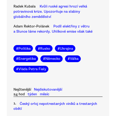
Radek Kubala
Kvůli ruské agresi hrozí velká
potravinová krize. Upozorňuje na slabiny
globálního zemědělství
Adam Rektor-Polánek
Podíl elektřiny z větru
a Slunce láme rekordy. Uhlíkové emise však také
#
Politika
#
Rusko
#
Ukrajina
#
Energetika
#
Německo
#
Válka
#
Vláda Petra Fialy
Nejčtenější
Nejdiskutovanější
24 hod
týden
měsíc
1.
Český orloj nepotrestaných viníků a trestaných
obětí