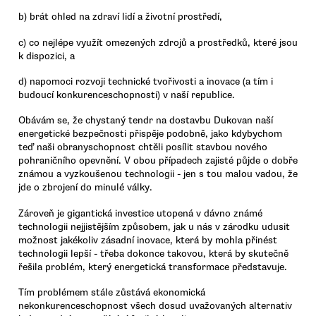
b) brát ohled na zdraví lidí a životní prostředí,
c) co nejlépe využít omezených zdrojů a prostředků, které jsou
k dispozici, a
d) napomoci rozvoji technické tvořivosti a inovace (a tím i
budoucí konkurenceschopnosti) v naší republice.
Obávám se, že chystaný tendr na dostavbu Dukovan naší
energetické bezpečnosti přispěje podobně, jako kdybychom
teď naši obranyschopnost chtěli posílit stavbou nového
pohraničního opevnění. V obou případech zajisté půjde o dobře
známou a vyzkoušenou technologii - jen s tou malou vadou, že
jde o zbrojení do minulé války.
Zároveň je gigantická investice utopená v dávno známé
technologii nejjistějším způsobem, jak u nás v zárodku udusit
možnost jakékoliv zásadní inovace, která by mohla přinést
technologii lepší - třeba dokonce takovou, která by skutečně
řešila problém, který energetická transformace představuje.
Tím problémem stále zůstává ekonomická
nekonkurenceschopnost všech dosud uvažovaných alternativ