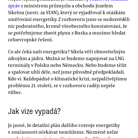
zpráv
s ministrem průmyslu a obchodu Jozefem
Síkelou (nestr. za STAN), který se vyjadřoval k otázkám
směřování energetiky. Z rozhovoru jsme se nedozvěděli
nic podstatného, kromě všeobecného konstatování, že
se potřebujeme zbavit plynu z Ruska a musíme hledat
celoevropské řešení.
Co ale čeká naši energetiku? Síkela věří obnovitelným
zdrojům a jádru. Možná se budeme napojovat na LNG
terminály v Polsku nebo Německu. Nebo budeme těžit
a spalovat uhlí déle, než jsme původně předpokládali.
Kdo ví. Každopádně o klimatické krizi, nejpalčivějšímu
problému 21. století, se v rozhovoru raději nepíše
vůbec.
Jak vize vypadá?
Je jasné, že detailní plán dalšího rozvoje energetiky
v současnosti očekávat nemůžeme. Nicméně nelze