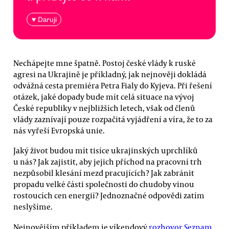
♥ Daruji
Nechápejte mne špatně. Postoj české vlády k ruské
agresi na Ukrajině je příkladný, jak nejnověji dokládá
odvážná cesta premiéra Petra Fialy do Kyjeva. Při řešení
otázek, jaké dopady bude mít celá situace na vývoj
České republiky v nejbližších letech, však od členů
vlády zaznívají pouze rozpačitá vyjádření a víra, že to za
nás vyřeší Evropská unie.
Jaký život budou mít tisíce ukrajinských uprchlíků
u nás? Jak zajistit, aby jejich příchod na pracovní trh
nezpůsobil klesání mezd pracujících? Jak zabránit
propadu velké části společnosti do chudoby vinou
rostoucích cen energií? Jednoznačné odpovědi zatím
neslyšíme.
Nejnovějším příkladem je víkendový
rozhovor Seznam