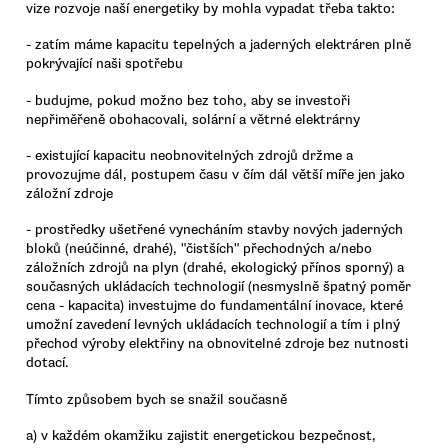
vize rozvoje naší energetiky by mohla vypadat třeba takto:
- zatím máme kapacitu tepelných a jaderných elektráren plně
pokrývající naši spotřebu
- budujme, pokud možno bez toho, aby se investoři
nepřiměřeně obohacovali, solární a větrné elektrárny
- existující kapacitu neobnovitelných zdrojů držme a
provozujme dál, postupem času v čím dál větší míře jen jako
záložní zdroje
- prostředky ušetřené vynecháním stavby nových jaderných
bloků (neúčinné, drahé), "čistších" přechodných a/nebo
záložních zdrojů na plyn (drahé, ekologický přínos sporný) a
současných ukládacích technologií (nesmyslně špatný poměr
cena - kapacita) investujme do fundamentální inovace, které
umožní zavedení levných ukládacích technologií a tím i plný
přechod výroby elektřiny na obnovitelné zdroje bez nutnosti
dotací.
Tímto způsobem bych se snažil současně
a) v každém okamžiku zajistit energetickou bezpečnost,