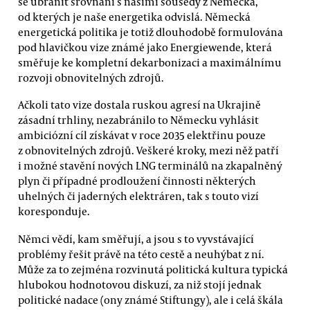
se ubránit srovnání s našimi sousedy z Německa,
od kterých je naše energetika odvislá. Německá
energetická politika je totiž dlouhodobě formulována
pod hlavičkou vize známé jako Energiewende, která
směřuje ke kompletní dekarbonizaci a maximálnímu
rozvoji obnovitelných zdrojů.
Ačkoli tato vize dostala ruskou agresí na Ukrajině
zásadní trhliny, nezabránilo to Německu vyhlásit
ambiciózní cíl získávat v roce 2035 elektřinu pouze
z obnovitelných zdrojů. Veškeré kroky, mezi něž patří
i možné stavění nových LNG terminálů na zkapalněný
plyn či případné prodloužení činnosti některých
uhelných či jaderných elektráren, tak s touto vizí
koresponduje.
Němci vědí, kam směřují, a jsou s to vyvstávající
problémy řešit právě na této cestě a neuhýbat z ní.
Může za to zejména rozvinutá politická kultura typická
hlubokou hodnotovou diskuzí, za niž stojí jednak
politické nadace (ony známé Stiftungy), ale i celá škála