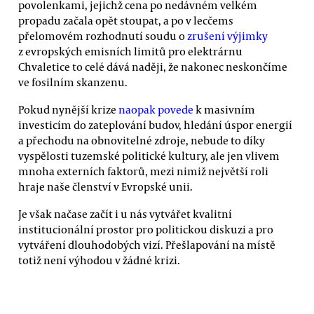
povolenkami, jejichž cena po nedávném velkém
propadu začala opět stoupat, a po v lecčems
přelomovém rozhodnutí soudu o
zrušení výjimky
z evropských emisních limitů pro elektrárnu
Chvaletice to celé dává naději, že nakonec neskončíme
ve fosilním skanzenu.
Pokud nynější krize
naopak povede
k masivním
investicím do zateplování budov, hledání úspor energií
a přechodu na obnovitelné zdroje, nebude to díky
vyspělosti tuzemské politické kultury, ale jen vlivem
mnoha externích faktorů, mezi nimiž největší roli
hraje naše členství v Evropské unii.
Je však načase začít i u nás vytvářet kvalitní
institucionální prostor pro politickou diskuzi a pro
vytváření dlouhodobých vizí. Přešlapování na místě
totiž není výhodou v žádné krizi.