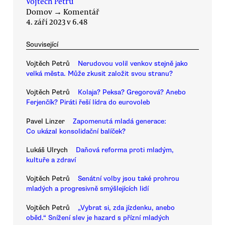
Vojtěch Petrů
Domov
→
Komentář
4. září 2023 v 6.48
Související
Vojtěch Petrů
Nerudovou volil venkov stejně jako
velká města. Může zkusit založit svou stranu?
Vojtěch Petrů
Kolaja? Peksa? Gregorová? Anebo
Ferjenčík? Piráti řeší lídra do eurovoleb
Pavel Linzer
Zapomenutá mladá generace:
Co ukázal konsolidační balíček?
Lukáš Ulrych
Daňová reforma proti mladým,
kultuře a zdraví
Vojtěch Petrů
Senátní volby jsou také prohrou
mladých a progresivně smýšlejících lidí
Vojtěch Petrů
„Vybrat si, zda jízdenku, anebo
oběd.“ Snížení slev je hazard s přízní mladých