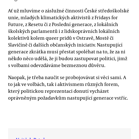
Ať už mluvíme o záslužné činnosti České středoškolské
unie, mladých klimatických aktivistů z Fridays for
Future, z Resetu či z Poslední generace, z lokálních
školských parlamentů i z lidskoprávních lokálních
kolektivů kolem queer pridů v Ostravě, Mostě či
Slavičíně či dalších občanských iniciativ. Nastupující
generace zkrátka musí přestat spoléhat na to, že za ni
někdo něco udělá, že ji budou zastupovat politici, jimž
s volbami odevzdáváme bezmeznou důvěru.
Naopak, je třeba naučit se probojovávat si věci sami. A
to jak ve volbách, tak i aktivismem různých forem,
který politickou reprezentaci donutí vycházet
oprávněným požadavkům nastupující generace vstříc.