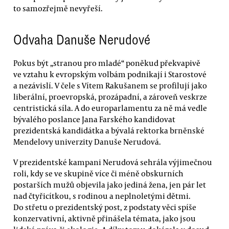
to samozřejmě nevyřeší.
Odvaha Danuše Nerudové
Pokus být „stranou pro mladé“ poněkud překvapivě
ve vztahu k evropským volbám podnikají i Starostové
a nezávislí. V čele s Vítem Rakušanem se profilují jako
liberální, proevropská, prozápadní, a zároveň veskrze
centristická síla. A do europarlamentu za ně má vedle
bývalého poslance Jana Farského kandidovat
prezidentská kandidátka a bývalá rektorka brněnské
Mendelovy univerzity Danuše Nerudová.
V prezidentské kampani Nerudová sehrála výjimečnou
roli, kdy se ve skupině více či méně obskurních
postarších mužů objevila jako jediná žena, jen pár let
nad čtyřicítkou, s rodinou a neplnoletými dětmi.
Do střetu o prezidentský post, z podstaty věci spíše
konzervativní, aktivně přinášela témata, jako jsou