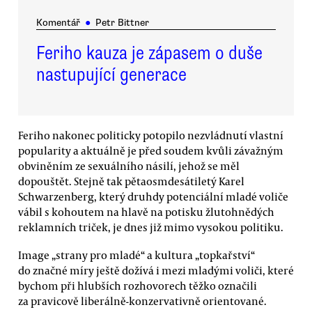
Komentář
●
Petr Bittner
Feriho kauza je zápasem o duše
nastupující generace
Feriho nakonec politicky potopilo nezvládnutí vlastní
popularity a aktuálně je před soudem kvůli závažným
obviněním ze sexuálního násilí, jehož se měl
dopouštět. Stejně tak pětaosmdesátiletý Karel
Schwarzenberg, který druhdy potenciální mladé voliče
vábil s kohoutem na hlavě na potisku žlutohnědých
reklamních triček, je dnes již mimo vysokou politiku.
Image „strany pro mladé“ a kultura „topkařství“
do značné míry ještě dožívá i mezi mladými voliči, které
bychom při hlubších rozhovorech těžko označili
za pravicově liberálně-konzervativně orientované.