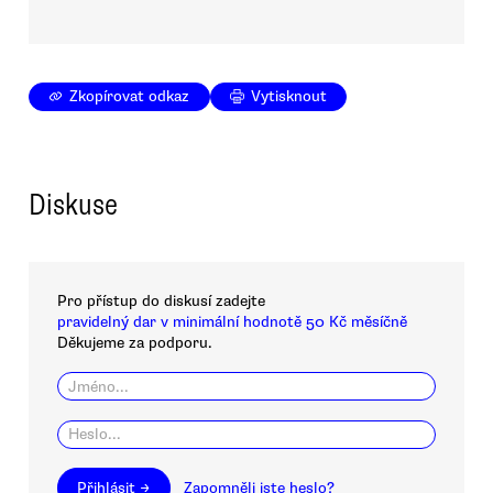
Zkopírovat odkaz
Vytisknout
Diskuse
Pro přístup do diskusí zadejte
pravidelný dar v minimální hodnotě 50 Kč měsíčně
Děkujeme za podporu.
Přihlásit →
Zapomněli jste heslo?