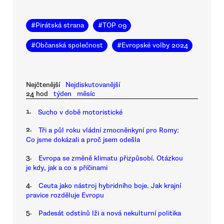
#
Pirátská strana
#
TOP 09
#
Občanská společnost
#
Evropské volby 2024
Nejčtenější
Nejdiskutovanější
24 hod
týden
měsíc
1.
Sucho v době motoristické
2.
Tři a půl roku vládní zmocněnkyní pro Romy:
Co jsme dokázali a proč jsem odešla
3.
Evropa se změně klimatu přizpůsobí. Otázkou
je kdy, jak a co s příčinami
4.
Ceuta jako nástroj hybridního boje. Jak krajní
pravice rozděluje Evropu
5.
Padesát odstínů lži a nová nekulturní politika