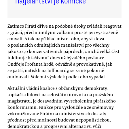
flagelantství je komické
Zatímco Piráti dříve na podobné útoky zvládali reagovat
s grácií, před minulými volbami prostě jen vystrašeně
couvali. A tak například místo toho, aby si slova
o poslancích odmítajících manželství pro všechny
jakožto „o konzervativních páprdech, z nichž velká část
inklinuje k fašismu“ dnes už bývalého poslance
Ondřeje Profanta hrdě, odvážně a provokativně, jak
se patří, natiskli na billboardy, se za ně pokorně
omlouvali. Volební výsledek podle toho vypadal.
Aktuální vládní koalice s občanskými demokraty,
topkaři a lidovci na celostátní úrovni a na pražském
magistrátu, je dosavadním vyvrcholením pirátského
konformismu. Funkce pro vysloužilé a ze sněmovny
vykroužkované Piráty na ministerstvech dostaly
přednost před možností budovat nepopulistickou,
demokratickou a progresivní alternativu vůči