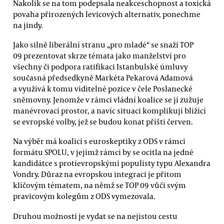
Nakolik se na tom podepsala neakceschopnost a toxická
povaha přirozených levicových alternativ, ponechme
na jindy.
Jako silně liberální stranu „pro mladé“ se snaží TOP
09 prezentovat skrze témata jako manželství pro
všechny či podpora ratifikaci Istanbulské úmluvy
současná předsedkyně Markéta Pekarová Adamová
a využívá k tomu viditelné pozice v čele Poslanecké
sněmovny. Jenomže v rámci vládní koalice se jí zužuje
manévrovací prostor, a navíc situaci komplikují blížící
se evropské volby, jež se budou konat příští červen.
Na výběr má koalici s euroskeptiky z ODS v rámci
formátu SPOLU, v jejímž rámci by se ocitla na jedné
kandidátce s protievropskými populisty typu Alexandra
Vondry. Důraz na evropskou integraci je přitom
klíčovým tématem, na němž se TOP 09 vůči svým
pravicovým kolegům z ODS vymezovala.
Druhou možností je vydat se na nejistou cestu