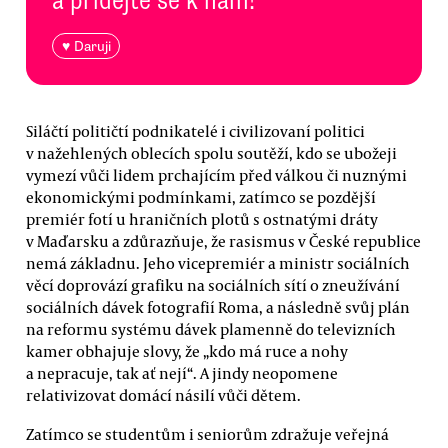
♥ Daruji
Siláčtí političtí podnikatelé i civilizovaní politici
v nažehlených oblecích spolu soutěží, kdo se ubožeji
vymezí vůči lidem prchajícím před válkou či nuznými
ekonomickými podmínkami, zatímco se pozdější
premiér fotí u hraničních plotů s ostnatými dráty
v Maďarsku a zdůrazňuje, že rasismus v České republice
nemá základnu. Jeho vicepremiér a ministr sociálních
věcí doprovází grafiku na sociálních sítí o zneužívání
sociálních dávek fotografií Roma, a následně svůj plán
na reformu systému dávek plamenně do televizních
kamer obhajuje slovy, že „kdo má ruce a nohy
a nepracuje, tak ať nejí“. A jindy neopomene
relativizovat domácí násilí vůči dětem.
Zatímco se studentům i seniorům zdražuje veřejná