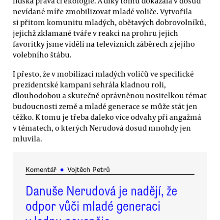
lidská práva či ekologie. A díky tomu dokázala v dosud
nevídané míře zmobilizovat mladé voliče. Vytvořila
si přitom komunitu mladých, obětavých dobrovolníků,
jejichž zklamané tváře v reakci na prohru jejich
favoritky jsme viděli na televizních záběrech z jejího
volebního štábu.
I přesto, že v mobilizaci mladých voličů ve specifické
prezidentské kampani sehrála kladnou roli,
dlouhodobou a skutečně oprávněnou nositelkou témat
budoucnosti země a mladé generace se může stát jen
těžko. K tomu je třeba daleko více odvahy při angažmá
v tématech, o kterých Nerudová dosud mnohdy jen
mluvila.
Komentář
●
Vojtěch Petrů
Danuše Nerudová je nadějí, že
odpor vůči mladé generaci