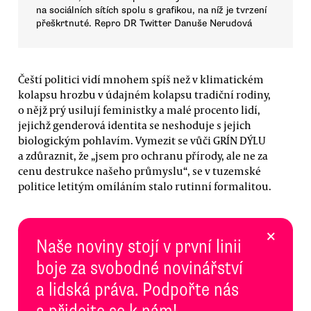
na sociálních sítích spolu s grafikou, na níž je tvrzení
přeškrtnuté. Repro DR Twitter Danuše Nerudová
Čeští politici vidí mnohem spíš než v klimatickém
kolapsu hrozbu v údajném kolapsu tradiční rodiny,
o nějž prý usilují feministky a malé procento lidí,
jejichž genderová identita se neshoduje s jejich
biologickým pohlavím. Vymezit se vůči GRÍN DÝLU
a zdůraznit, že „jsem pro ochranu přírody, ale ne za
cenu destrukce našeho průmyslu“, se v tuzemské
politice letitým omíláním stalo rutinní formalitou.
×
Naše noviny stojí v první linii
boje za svobodné novinářství
a lidská práva. Podpořte nás
a přidejte se k nám!