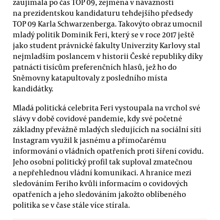
zaujímala po čas TOP 09, zejména v návaznosti
na prezidentskou kandidaturu tehdejšího předsedy
TOP 09 Karla Schwarzenberga. Takovýto obraz umocnil
mladý politik Dominik Feri, který se v roce 2017 ještě
jako student právnické fakulty Univerzity Karlovy stal
nejmladším poslancem v historii České republiky díky
patnácti tisícům preferenčních hlasů, jež ho do
Sněmovny katapultovaly z posledního místa
kandidátky.
Mladá politická celebrita Feri vystoupala na vrchol své
slávy v době covidové pandemie, kdy své početné
základny převážně mladých sledujících na sociální síti
Instagram využil k jasnému a přímočarému
informování o vládních opatřeních proti šíření covidu.
Jeho osobní politický profil tak suploval zmatečnou
a nepřehlednou vládní komunikaci. A hranice mezi
sledováním Feriho kvůli informacím o covidových
opatřeních a jeho sledováním jakožto oblíbeného
politika se v čase stále více stírala.