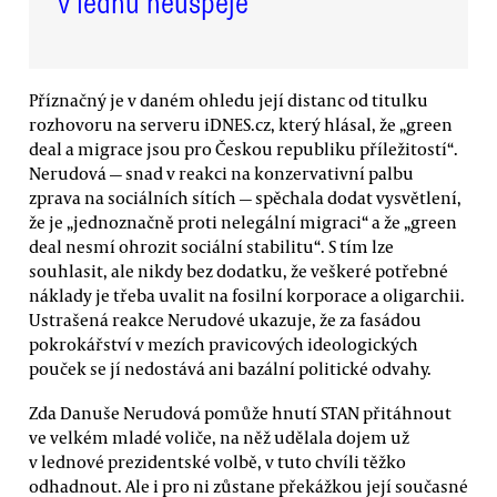
v lednu neuspěje
Příznačný je v daném ohledu její distanc od titulku
rozhovoru na serveru iDNES.cz, který hlásal, že „green
deal a migrace jsou pro Českou republiku příležitostí“.
Nerudová — snad v reakci na konzervativní palbu
zprava na sociálních sítích — spěchala dodat vysvětlení,
že je „jednoznačně proti nelegální migraci“ a že „green
deal nesmí ohrozit sociální stabilitu“. S tím lze
souhlasit, ale nikdy bez dodatku, že veškeré potřebné
náklady je třeba uvalit na fosilní korporace a oligarchii.
Ustrašená reakce Nerudové ukazuje, že za fasádou
pokrokářství v mezích pravicových ideologických
pouček se jí nedostává ani bazální politické odvahy.
Zda Danuše Nerudová pomůže hnutí STAN přitáhnout
ve velkém mladé voliče, na něž udělala dojem už
v lednové prezidentské volbě, v tuto chvíli těžko
odhadnout. Ale i pro ni zůstane překážkou její současné