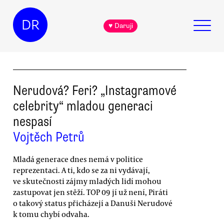
DR
♥ Daruji
Nerudová? Feri? „Instagramové
celebrity“ mladou generaci
nespasí
Vojtěch Petrů
Mladá generace dnes nemá v politice
reprezentaci. A ti, kdo se za ni vydávají,
ve skutečnosti zájmy mladých lidí mohou
zastupovat jen stěží. TOP 09 jí už není, Piráti
o takový status přicházejí a Danuši Nerudové
k tomu chybí odvaha.