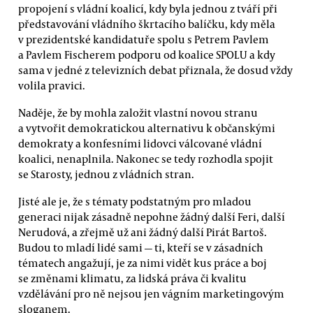
propojení s vládní koalicí, kdy byla jednou z tváří při
představování vládního škrtacího balíčku, kdy měla
v prezidentské kandidatuře spolu s Petrem Pavlem
a Pavlem Fischerem podporu od koalice SPOLU a kdy
sama v jedné z televizních debat přiznala, že dosud vždy
volila pravici.
Naděje, že by mohla založit vlastní novou stranu
a vytvořit demokratickou alternativu k občanskými
demokraty a konfesními lidovci válcované vládní
koalici, nenaplnila. Nakonec se tedy rozhodla spojit
se Starosty, jednou z vládních stran.
Jisté ale je, že s tématy podstatným pro mladou
generaci nijak zásadně nepohne žádný další Feri, další
Nerudová, a zřejmě už ani žádný další Pirát Bartoš.
Budou to mladí lidé sami — ti, kteří se v zásadních
tématech angažují, je za nimi vidět kus práce a boj
se změnami klimatu, za lidská práva či kvalitu
vzdělávání pro ně nejsou jen vágním marketingovým
sloganem.