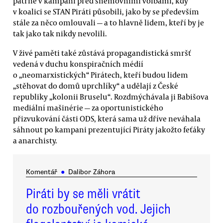
patrné v kampani před sněmovními volbami, kdy
v koalici se STAN Piráti působili, jako by se především
stále za něco omlouvali — a to hlavně lidem, kteří by je
tak jako tak nikdy nevolili.
V živé paměti také zůstává propagandistická smršť
vedená v duchu konspiračních médií
o „neomarxistických“ Pirátech, kteří budou lidem
„stěhovat do domů uprchlíky“ a udělají z České
republiky „kolonii Bruselu“. Rozdmýchávala ji Babišova
mediální mašinérie — za oportunistického
přizvukování části ODS, která sama už dříve neváhala
sáhnout po kampani prezentující Piráty jakožto feťáky
a anarchisty.
Komentář
●
Dalibor Záhora
Piráti by se měli vrátit
do rozbouřených vod. Jejich