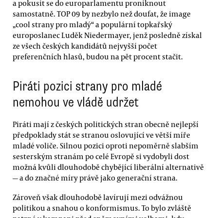
a pokusit se do europarlamentu proniknout
samostatně. TOP 09 by nezbylo než doufat, že image
„cool strany pro mladý“ a populární topkařský
europoslanec Luděk Niedermayer, jenž posledně získal
ze všech českých kandidátů nejvyšší počet
preferenčních hlasů, budou na pět procent stačit.
Piráti pozici strany pro mladé
nemohou ve vládě udržet
Piráti mají z českých politických stran obecně nejlepší
předpoklady stát se stranou oslovující ve větší míře
mladé voliče. Silnou pozici oproti nepoměrně slabším
sesterským stranám po celé Evropě si vydobyli dost
možná kvůli dlouhodobě chybějící liberální alternativě
— a do značné míry právě jako generační strana.
Zároveň však dlouhodobě lavírují mezi odvážnou
politikou a snahou o konformismus. To bylo zvláště