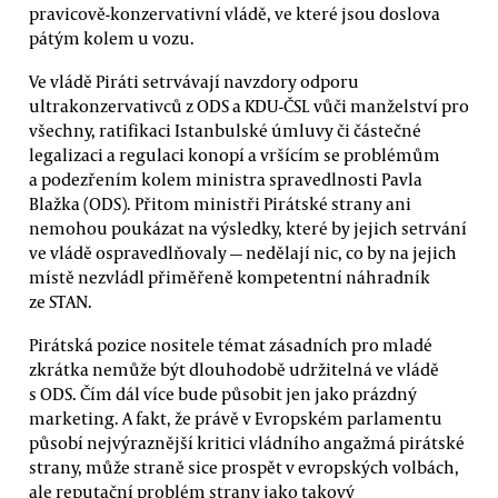
pravicově-konzervativní vládě, ve které jsou doslova
pátým kolem u vozu.
Ve vládě Piráti setrvávají navzdory odporu
ultrakonzervativců z ODS a KDU-ČSL vůči manželství pro
všechny, ratifikaci Istanbulské úmluvy či částečné
legalizaci a regulaci konopí a vršícím se problémům
a podezřením kolem ministra spravedlnosti Pavla
Blažka (ODS). Přitom ministři Pirátské strany ani
nemohou poukázat na výsledky, které by jejich setrvání
ve vládě ospravedlňovaly — nedělají nic, co by na jejich
místě nezvládl přiměřeně kompetentní náhradník
ze STAN.
Pirátská pozice nositele témat zásadních pro mladé
zkrátka nemůže být dlouhodobě udržitelná ve vládě
s ODS. Čím dál více bude působit jen jako prázdný
marketing. A fakt, že právě v Evropském parlamentu
působí nejvýraznější kritici vládního angažmá pirátské
strany, může straně sice prospět v evropských volbách,
ale reputační problém strany jako takový