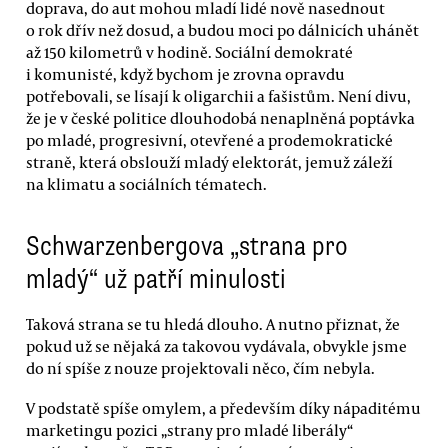
doprava, do aut mohou mladí lidé nově nasednout
o rok dřív než dosud, a budou moci po dálnicích uhánět
až 150 kilometrů v hodině. Sociální demokraté
i komunisté, když bychom je zrovna opravdu
potřebovali, se lísají k oligarchii a fašistům. Není divu,
že je v české politice dlouhodobá nenaplněná poptávka
po mladé, progresivní, otevřené a prodemokratické
straně, která obslouží mladý elektorát, jemuž záleží
na klimatu a sociálních tématech.
Schwarzenbergova „strana pro
mladý“ už patří minulosti
Taková strana se tu hledá dlouho. A nutno přiznat, že
pokud už se nějaká za takovou vydávala, obvykle jsme
do ní spíše z nouze projektovali něco, čím nebyla.
V podstatě spíše omylem, a především díky nápaditému
marketingu pozici „strany pro mladé liberály“