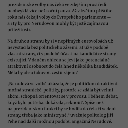
prezidentské volby nás čeká ve zdejším prostředí
neobvyklá více než roční pauza. Až v květnu příštího
roku nás čekají volby do Evropského parlamentu —
a i ty by pro Nerudovou mohly být jistě zajímavou
příležitostí.
Na druhou stranu by si v nepřímých eurovolbách už
nevystačila bez politického zázemí, ať už v podobě
vlastní strany, či v podobě účasti na kandidátce strany
existující. V daném ohledu se jeví jako potenciálně
atraktivní osobnost do čela hned několika kandidátek.
Měla by ale o takovou cestu zájem?
„Nerudová ve volbě ukázala, že je političkou do aktivní,
možná stranické, politiky, protože se zdála být velmi
akční, schopná orientovat se v provozu. I během debat,
když bylo potřeba, dokázala ‚seknout‘. Spíše než
na prezidentskou funkci by se hodila do čela či vedení
strany, třeba jako ministryně,“ uvažuje politolog Jiří
Pehe nad další možnou podobu angažmá Nerudové.