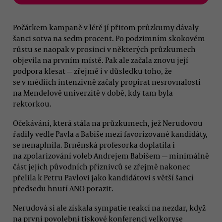
Počátkem kampaně v létě jí přitom průzkumy dávaly
šanci sotva na sedm procent. Po podzimním skokovém
růstu se naopak v prosinci v některých průzkumech
objevila na prvním místě. Pak ale začala znovu její
podpora klesat — zřejmě i v důsledku toho, že
se v médiích intenzivně začaly propírat nesrovnalosti
na Mendelově univerzitě v době, kdy tam byla
rektorkou.
Očekávání, která stála na průzkumech, jež Nerudovou
řadily vedle Pavla a Babiše mezi favorizované kandidáty,
se nenaplnila. Brněnská profesorka doplatila i
na zpolarizování voleb Andrejem Babišem — minimálně
část jejích původních příznivců se zřejmě nakonec
přelila k Petru Pavlovi jako kandidátovi s větší šancí
předsedu hnutí ANO porazit.
Nerudová si ale získala sympatie reakcí na nezdar, když
na první povolební tiskové konferenci velkoryse