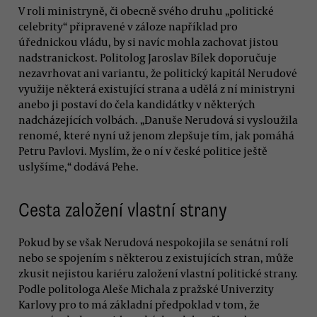
V roli ministryně, či obecně svého druhu „politické
celebrity“ připravené v záloze například pro
úřednickou vládu, by si navíc mohla zachovat jistou
nadstranickost. Politolog Jaroslav Bílek doporučuje
nezavrhovat ani variantu, že politický kapitál Nerudové
využije některá existující strana a udělá z ní ministryni
anebo ji postaví do čela kandidátky v některých
nadcházejících volbách. „Danuše Nerudová si vysloužila
renomé, které nyní už jenom zlepšuje tím, jak pomáhá
Petru Pavlovi. Myslím, že o ní v české politice ještě
uslyšíme,“ dodává Pehe.
Cesta založení vlastní strany
Pokud by se však Nerudová nespokojila se senátní rolí
nebo se spojením s některou z existujících stran, může
zkusit nejistou kariéru založení vlastní politické strany.
Podle politologa Aleše Michala z pražské Univerzity
Karlovy pro to má základní předpoklad v tom, že