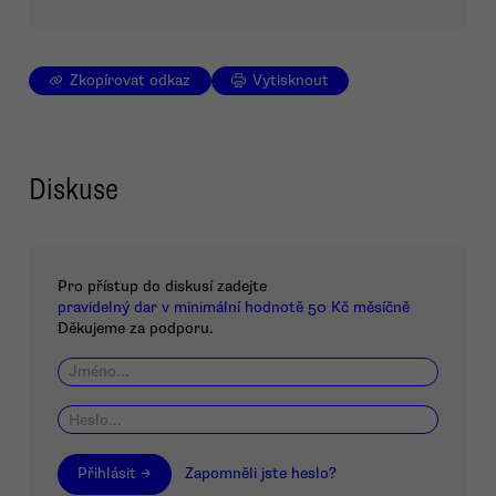
Zkopírovat odkaz
Vytisknout
Diskuse
Pro přístup do diskusí zadejte
pravidelný dar v minimální hodnotě 50 Kč měsíčně
Děkujeme za podporu.
Přihlásit →
Zapomněli jste heslo?