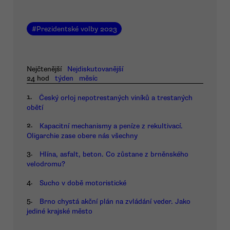
#
Prezidentské volby 2023
Nejčtenější
Nejdiskutovanější
24 hod
týden
měsíc
1.
Český orloj nepotrestaných viníků a trestaných
obětí
2.
Kapacitní mechanismy a peníze z rekultivací.
Oligarchie zase obere nás všechny
3.
Hlína, asfalt, beton. Co zůstane z brněnského
velodromu?
4.
Sucho v době motoristické
5.
Brno chystá akční plán na zvládání veder. Jako
jediné krajské město