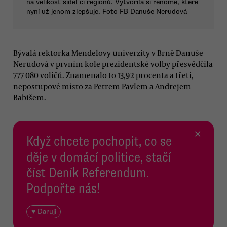
na velikost sídel či regionů. Vytvořila si renomé, které
nyní už jenom zlepšuje. Foto FB Danuše Nerudová
Bývalá rektorka Mendelovy univerzity v Brně Danuše
Nerudová v prvním kole prezidentské volby přesvědčila
777 080 voličů. Znamenalo to 13,92 procenta a třetí,
nepostupové místo za Petrem Pavlem a Andrejem
Babišem.
×
Když chcete pochopit, co se
děje v domácí politice, stačí
číst Deník Referendum.
Podpořte nás!
♥ Daruji