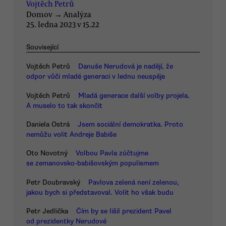
Vojtěch Petrů
Domov
→
Analýza
25. ledna 2023 v 15.22
Související
Vojtěch Petrů
Danuše Nerudová je nadějí, že
odpor vůči mladé generaci v lednu neuspěje
Vojtěch Petrů
Mladá generace další volby projela.
A muselo to tak skončit
Daniela Ostrá
Jsem sociální demokratka. Proto
nemůžu volit Andreje Babiše
Oto Novotný
Volbou Pavla zúčtujme
se zemanovsko-babišovským populismem
Petr Doubravský
Pavlova zelená není zelenou,
jakou bych si představoval. Volit ho však budu
Petr Jedlička
Čím by se lišil prezident Pavel
od prezidentky Nerudové