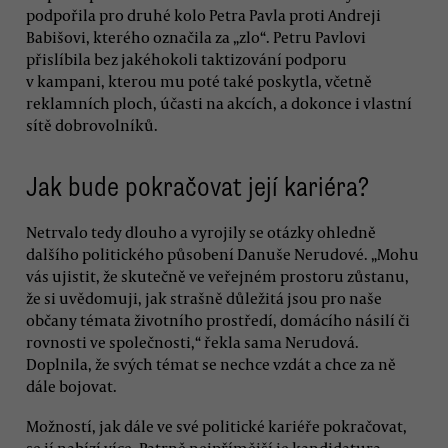
podpořila pro druhé kolo Petra Pavla proti Andreji
Babišovi, kterého označila za „zlo“. Petru Pavlovi
přislíbila bez jakéhokoli taktizování podporu
v kampani, kterou mu poté také poskytla, včetně
reklamních ploch, účasti na akcích, a dokonce i vlastní
sítě dobrovolníků.
Jak bude pokračovat její kariéra?
Netrvalo tedy dlouho a vyrojily se otázky ohledně
dalšího politického působení Danuše Nerudové. „Mohu
vás ujistit, že skutečně ve veřejném prostoru zůstanu,
že si uvědomuji, jak strašně důležitá jsou pro naše
občany témata životního prostředí, domácího násilí či
rovnosti ve společnosti,“ řekla sama Nerudová.
Doplnila, že svých témat se nechce vzdát a chce za ně
dále bojovat.
Možností, jak dále ve své politické kariéře pokračovat,
se jí nabízí více. Patrně nejpřímější je kandidatura