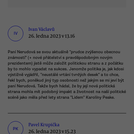
Ivan Václavů
IV
26. ledna 2023 v 13.16
Paní Nerudová se svou aktuálně "prudce zvýšenou obecnou
známostí" (+ nové přátelství s pravděpodobným novým
prezidentem) jistě může založit politickou stranu a z počátku
by to mohlo vypadat na sukces. Jenomže politika je, jak kdosi
výstižně vyjádřil, "neustálé vrtání tvrdých desek" a to chce,
řekl bych, poněkud jiný typ osobnosti než jakým se mi jeví být
paní Nerudová. Takže bych hádal, že by její nová politická
strana mohla mít podobný impakt a životnost na naší politické
scéně jako měla před lety strana "Lidem" Karolíny Peake.
Pavel Krupička
PK
26. ledna 2023 v 15.23