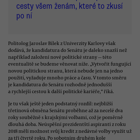
cesty všem ženám, které to zkusí
po ní
Politolog Jaroslav Bílek z Univerzity Karlovy však
dodává, že kandidatura do Senátu je daleko snazší než
například založení nové politické strany — této
eventualitě se budeme věnovat níže. „Vytvořit fungující
novou politickou stranu, která nebude jen na jedno
použití, vyžaduje mnoho práce a času. V tomto směru
je kandidatura do Senátu rozhodně jednodušší
a rychlejší cestou k další politické kariéře,“ říká.
Je tu však ještě jeden podstatný rozdíl: nejbližší
třetinová obměna Senátu proběhne až za necelé dva
roky souběžně s krajskými volbami, což je poměrně
dlouhá doba. Neúspěšní prezidentští aspiranti z roku
2018 měli možnost svůj kredit z nedávné volby využít už
za tři čtvrtě roku. Po sobotním druhém kole