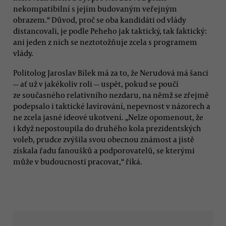
nekompatibilní s jejím budovaným veřejným
obrazem.“ Důvod, proč se oba kandidáti od vlády
distancovali, je podle Peheho jak taktický, tak faktický:
ani jeden z nich se neztotožňuje zcela s programem
vlády.
Politolog Jaroslav Bílek má za to, že Nerudová má šanci
— ať už v jakékoliv roli — uspět, pokud se poučí
ze současného relativního nezdaru, na němž se zřejmě
podepsalo i taktické lavírování, nepevnost v názorech a
ne zcela jasné ideové ukotvení. „Nelze opomenout, že
i když nepostoupila do druhého kola prezidentských
voleb, prudce zvýšila svou obecnou známost a jistě
získala řadu fanoušků a podporovatelů, se kterými
může v budoucnosti pracovat,“ říká.