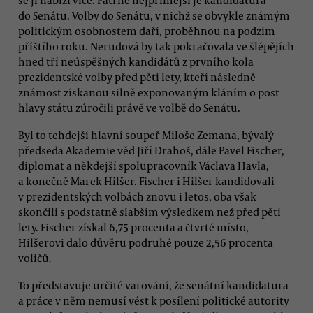
do Senátu. Volby do Senátu, v nichž se obvykle známým
politickým osobnostem daří, proběhnou na podzim
příštího roku. Nerudová by tak pokračovala ve šlépějích
hned tří neúspěšných kandidátů z prvního kola
prezidentské volby před pěti lety, kteří následně
známost získanou silně exponovaným kláním o post
hlavy státu zúročili právě ve volbě do Senátu.
Byl to tehdejší hlavní soupeř Miloše Zemana, bývalý
předseda Akademie věd Jiří Drahoš, dále Pavel Fischer,
diplomat a někdejší spolupracovník Václava Havla,
a konečně Marek Hilšer. Fischer i Hilšer kandidovali
v prezidentských volbách znovu i letos, oba však
skončili s podstatně slabším výsledkem než před pěti
lety. Fischer získal 6,75 procenta a čtvrté místo,
Hilšerovi dalo důvěru podruhé pouze 2,56 procenta
voličů.
To představuje určité varování, že senátní kandidatura
a práce v něm nemusí vést k posílení politické autority