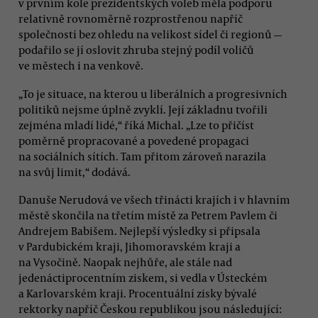
v prvním kole prezidentských voleb měla podporu
relativně rovnoměrně rozprostřenou napříč
společností bez ohledu na velikost sídel či regionů —
podařilo se jí oslovit zhruba stejný podíl voličů
ve městech i na venkově.
„To je situace, na kterou u liberálních a progresivních
politiků nejsme úplně zvyklí. Její základnu tvořili
zejména mladí lidé,“ říká Michal. „Lze to přičíst
poměrně propracované a povedené propagaci
na sociálních sítích. Tam přitom zároveň narazila
na svůj limit,“ dodává.
Danuše Nerudová ve všech třinácti krajích i v hlavním
městě skončila na třetím místě za Petrem Pavlem či
Andrejem Babišem. Nejlepší výsledky si připsala
v Pardubickém kraji, Jihomoravském kraji a
na Vysočině. Naopak nejhůře, ale stále nad
jedenáctiprocentním ziskem, si vedla v Ústeckém
a Karlovarském kraji. Procentuální zisky bývalé
rektorky napříč Českou republikou jsou následující: