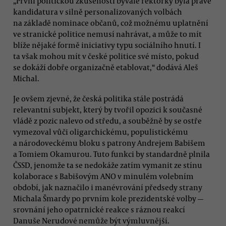
„První politickou zkušeností bývalé rektorky byla právě
kandidatura v silně personalizovaných volbách
na základě nominace občanů, což možnému uplatnění
ve stranické politice nemusí nahrávat, a může to mít
blíže nějaké formě iniciativy typu sociálního hnutí. I
ta však mohou mít v české politice své místo, pokud
se dokáží dobře organizačně etablovat,“ dodává Aleš
Michal.
Je ovšem zjevné, že česká politika stále postrádá
relevantní subjekt, který by tvořil opozici k současné
vládě z pozic nalevo od středu, a souběžně by se ostře
vymezoval vůči oligarchickému, populistickému
a národoveckému bloku s patrony Andrejem Babišem
a Tomiem Okamurou. Tuto funkci by standardně plnila
ČSSD, jenomže ta se nedokáže zatím vymanit ze stínu
kolaborace s Babišovým ANO v minulém volebním
období, jak naznačilo i manévrování předsedy strany
Michala Šmardy po prvním kole prezidentské volby —
srovnání jeho opatrnické reakce s ráznou reakcí
Danuše Nerudové nemůže být výmluvnější.