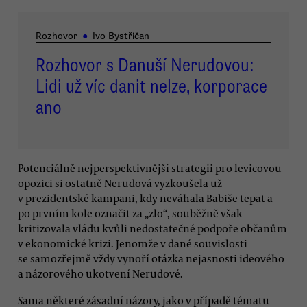
Rozhovor
●
Ivo Bystřičan
Rozhovor s Danuší Nerudovou:
Lidi už víc danit nelze, korporace
ano
Potenciálně nejperspektivnější strategii pro levicovou
opozici si ostatně Nerudová vyzkoušela už
v prezidentské kampani, kdy neváhala Babiše tepat a
po prvním kole označit za „zlo“, souběžně však
kritizovala vládu kvůli nedostatečné podpoře občanům
v ekonomické krizi. Jenomže v dané souvislosti
se samozřejmě vždy vynoří otázka nejasnosti ideového
a názorového ukotvení Nerudové.
Sama některé zásadní názory, jako v případě tématu