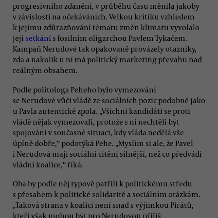
progresivního zdanění, v průběhu času měnila jakoby
v závislosti na očekáváních. Velkou kritiku vzhledem
k jejímu zdůrazňování tématu změn klimatu vyvolalo
její
setkání
s fosilním oligarchou Pavlem Tykačem.
Kampaň Nerudové tak opakovaně provázely otazníky,
zda a nakolik u ní má politický marketing převahu nad
reálným obsahem.
Podle politologa Peheho bylo vymezování
se Nerudové vůči vládě ze sociálních pozic podobně jako
u Pavla autentické zpola. „Všichni kandidáti se proti
vládě nějak vymezovali, protože s ní nechtěli být
spojováni v současné situaci, kdy vláda nedělá vše
úplně dobře,“ podotýká Pehe. „Myslím si ale, že Pavel
i Nerudová mají sociální cítění silnější, než co předvádí
vládní koalice,“ říká.
Oba by podle něj typově patřili k politickému středu
s přesahem k politické solidaritě a sociálním otázkám.
„Taková strana v koalici není snad s výjimkou Pirátů,
kteří však mohou být pro Nerudovou příliš