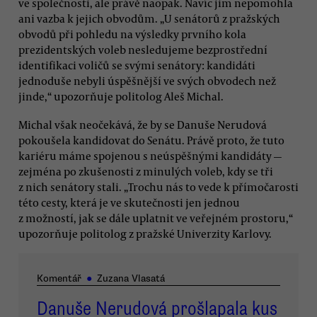
ve společnosti, ale právě naopak. Navíc jim nepomohla
ani vazba k jejich obvodům. „U senátorů z pražských
obvodů při pohledu na výsledky prvního kola
prezidentských voleb nesledujeme bezprostřední
identifikaci voličů se svými senátory: kandidáti
jednoduše nebyli úspěšnější ve svých obvodech než
jinde,“ upozorňuje politolog Aleš Michal.
Michal však neočekává, že by se Danuše Nerudová
pokoušela kandidovat do Senátu. Právě proto, že tuto
kariéru máme spojenou s neúspěšnými kandidáty —
zejména po zkušenosti z minulých voleb, kdy se tři
z nich senátory stali. „Trochu nás to vede k přímočarosti
této cesty, která je ve skutečnosti jen jednou
z možností, jak se dále uplatnit ve veřejném prostoru,“
upozorňuje politolog z pražské Univerzity Karlovy.
Komentář
●
Zuzana Vlasatá
Danuše Nerudová prošlapala kus